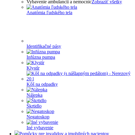
Vybavenie ambulancií a nemocnic
Zobraziť všetky
Anatómia ľudského tela
Identifikačné pásy
Infúzna pumpa
Klystír
Kôš na odpadky
Nálepka
Škrtidlo
Negatoskop
Iné vybavenie
Pomôcky pre invalidov a imobilných pacientov