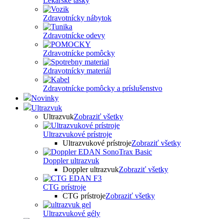
Lekárske tašky
Zdravotnícky nábytok
Zdravotnícke odevy
Zdravotnícke pomôcky
Zdravotnícky materiál
Zdravotnícke pomôcky a príslušenstvo
Novinky
Ultrazvuk
Ultrazvuk
Zobraziť všetky
Ultrazvukové prístroje
Ultrazvukové prístroje
Zobraziť všetky
Doppler ultrazvuk
Doppler ultrazvuk
Zobraziť všetky
CTG prístroje
CTG prístroje
Zobraziť všetky
Ultrazvukové gély