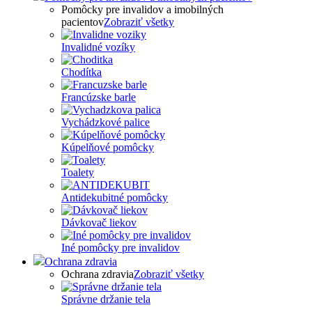
Pomôcky pre invalidov a imobilných
pacientov
Zobraziť všetky
Invalidné vozíky
Chodítka
Francúzske barle
Vychádzkové palice
Kúpelňové pomôcky
Toalety
Antidekubitné pomôcky
Dávkovač liekov
Iné pomôcky pre invalidov
Ochrana zdravia
Ochrana zdravia
Zobraziť všetky
Správne držanie tela