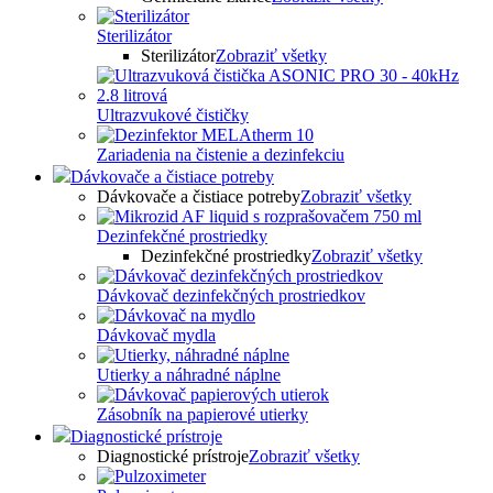
Sterilizátor
Sterilizátor
Zobraziť všetky
Ultrazvukové čističky
Zariadenia na čistenie a dezinfekciu
Dávkovače a čistiace potreby
Dávkovače a čistiace potreby
Zobraziť všetky
Dezinfekčné prostriedky
Dezinfekčné prostriedky
Zobraziť všetky
Dávkovač dezinfekčných prostriedkov
Dávkovač mydla
Utierky a náhradné náplne
Zásobník na papierové utierky
Diagnostické prístroje
Diagnostické prístroje
Zobraziť všetky