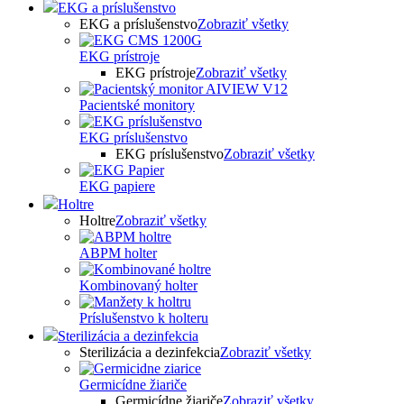
EKG a príslušenstvo
EKG a príslušenstvo
Zobraziť všetky
EKG prístroje
EKG prístroje
Zobraziť všetky
Pacientské monitory
EKG príslušenstvo
EKG príslušenstvo
Zobraziť všetky
EKG papiere
Holtre
Holtre
Zobraziť všetky
ABPM holter
Kombinovaný holter
Príslušenstvo k holteru
Sterilizácia a dezinfekcia
Sterilizácia a dezinfekcia
Zobraziť všetky
Germicídne žiariče
Germicídne žiariče
Zobraziť všetky