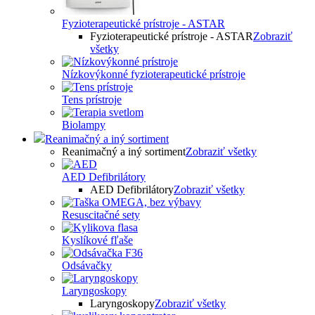
Fyzioterapeutické prístroje - ASTAR
Fyzioterapeutické prístroje - ASTAR
Zobraziť
všetky
Nízkovýkonné fyzioterapeutické prístroje
Tens prístroje
Biolampy
Reanimačný a iný sortiment
Reanimačný a iný sortiment
Zobraziť všetky
AED Defibrilátory
AED Defibrilátory
Zobraziť všetky
Resuscitačné sety
Kyslíkové fľaše
Odsávačky
Laryngoskopy
Laryngoskopy
Zobraziť všetky