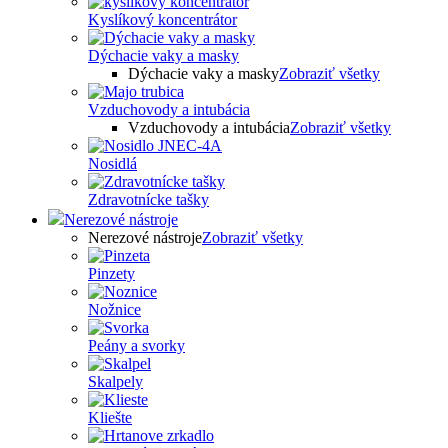
Kyslíkový koncentrátor
Dýchacie vaky a masky
Dýchacie vaky a masky
Zobraziť všetky
Vzduchovody a intubácia
Vzduchovody a intubácia
Zobraziť všetky
Nosidlá
Zdravotnícke tašky
Nerezové nástroje
Nerezové nástroje
Zobraziť všetky
Pinzety
Nožnice
Peány a svorky
Skalpely
Kliešte