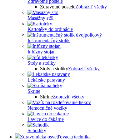
Zdravotné postele
Zdravotné postele
Zobraziť všetky
Masážny stôl
Kartotéky do ordinácie
Inštrumentačný stolík
Infúzny stojan
Stoly a stolíky
Stoly a stolíky
Zobraziť všetky
Lekárske paravány
Skrine
Skrine
Zobraziť všetky
Nemocničné vozíky
Lavice do čakárne
Schodíky
Zdravotnícka osvetľovacia technika