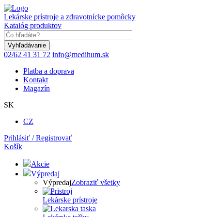
Skočiť
na
Lekárske prístroje a zdravotnícke pomôcky
hlavný
Katalóg produktov
obsah
Keyword
02/62 41 31 72
info@medihum.sk
Platba a doprava
Kontakt
Magazín
SK
CZ
Prihlásiť / Registrovať
Košík
Akcie
Výpredaj
Výpredaj
Zobraziť všetky
Lekárske prístroje