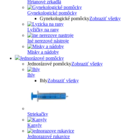
Hrtanové zrkadlá
Gynekologické pomôcky
Gynekologické pomôcky
Zobraziť všetky
Lyžičky na rany
Iné nerezové nástroje
Misky a nádoby
Jednorázové pomôcky
Jednorázové pomôcky
Zobraziť všetky
Ihly
Ihly
Zobraziť všetky
Striekačky
Kanyly
Jednorazové rukavice