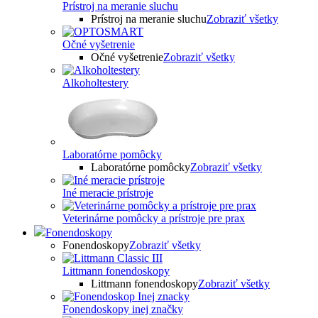
Prístroj na meranie sluchu
Prístroj na meranie sluchu
Zobraziť všetky
Očné vyšetrenie
Očné vyšetrenie
Zobraziť všetky
Alkoholtestery
Laboratórne pomôcky
Laboratórne pomôcky
Zobraziť všetky
Iné meracie prístroje
Veterinárne pomôcky a prístroje pre prax
Fonendoskopy
Fonendoskopy
Zobraziť všetky
Littmann fonendoskopy
Littmann fonendoskopy
Zobraziť všetky
Fonendoskopy inej značky