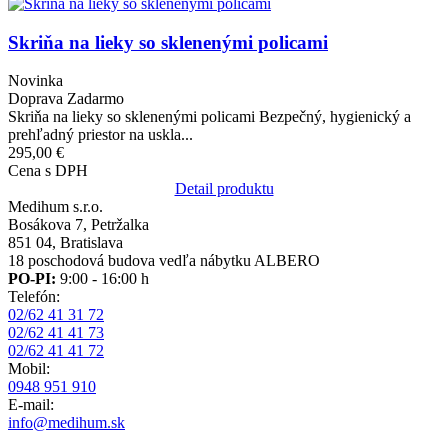
Obrázok
Skriňa na lieky so sklenenými policami
Novinka
Doprava Zadarmo
Skriňa na lieky so sklenenými policami Bezpečný, hygienický a
prehľadný priestor na uskla...
295,00 €
Cena s DPH
Detail produktu
Medihum s.r.o.
Bosákova 7, Petržalka
851 04, Bratislava
18 poschodová budova vedľa nábytku ALBERO
PO-PI:
9:00 - 16:00 h
Telefón:
02/62 41 31 72
02/62 41 41 73
02/62 41 41 72
Mobil:
0948 951 910
E-mail:
info@medihum.sk