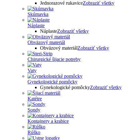
Jednorazové rukavice
Zobraziť všetky
Skúmavka
Náplaste
Náplaste
Zobraziť všetky
Obväzový materiál
Obväzový materiál
Zobraziť všetky
Chirurgické šijacie potreby
Vaty
Gynekologické pomôcky
Gynekologické pomôcky
Zobraziť všetky
Katétre
Sondy
Kontajnery a krabice
Rúško