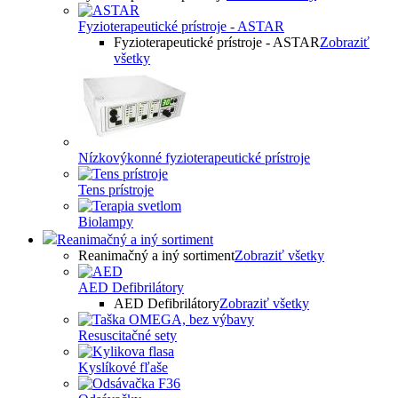
Fyzioterapeutické prístroje - ASTAR
Fyzioterapeutické prístroje - ASTAR
Zobraziť
všetky
Nízkovýkonné fyzioterapeutické prístroje
Tens prístroje
Biolampy
Reanimačný a iný sortiment
Reanimačný a iný sortiment
Zobraziť všetky
AED Defibrilátory
AED Defibrilátory
Zobraziť všetky
Resuscitačné sety
Kyslíkové fľaše