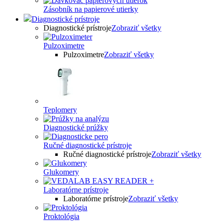
Zásobník na papierové utierky
Diagnostické prístroje
Diagnostické prístroje
Zobraziť všetky
Pulzoximetre
Pulzoximetre
Zobraziť všetky
Teplomery
Diagnostické prúžky
Ručné diagnostické prístroje
Ručné diagnostické prístroje
Zobraziť všetky
Glukomery
Laboratórne prístroje
Laboratórne prístroje
Zobraziť všetky
Proktológia