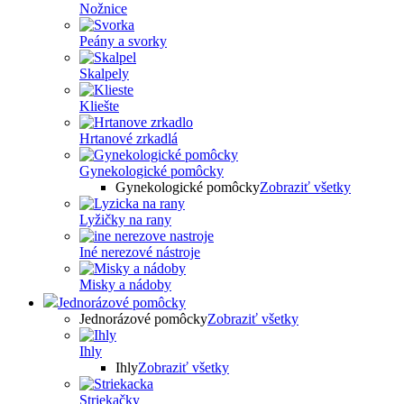
Nožnice
Peány a svorky
Skalpely
Kliešte
Hrtanové zrkadlá
Gynekologické pomôcky
Gynekologické pomôcky
Zobraziť všetky
Lyžičky na rany
Iné nerezové nástroje
Misky a nádoby
Jednorázové pomôcky
Jednorázové pomôcky
Zobraziť všetky
Ihly
Ihly
Zobraziť všetky
Striekačky