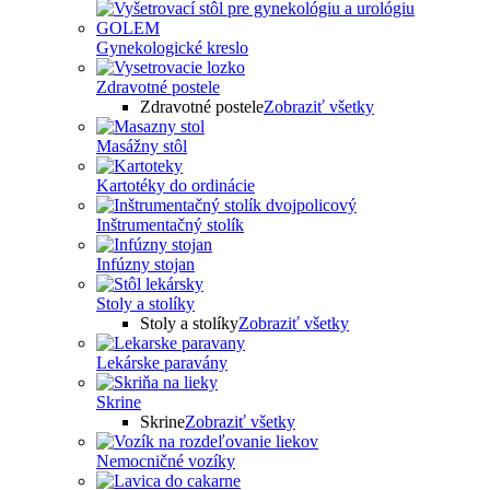
Gynekologické kreslo
Zdravotné postele
Zdravotné postele
Zobraziť všetky
Masážny stôl
Kartotéky do ordinácie
Inštrumentačný stolík
Infúzny stojan
Stoly a stolíky
Stoly a stolíky
Zobraziť všetky
Lekárske paravány
Skrine
Skrine
Zobraziť všetky
Nemocničné vozíky