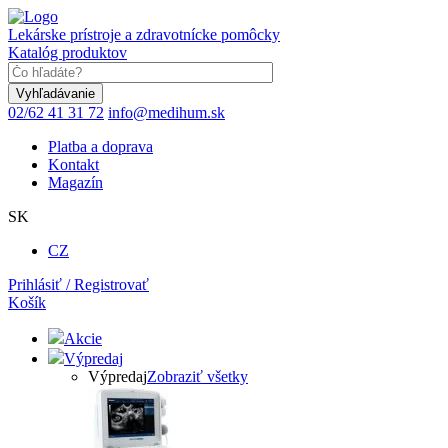
Skočiť
na
Lekárske prístroje a zdravotnícke pomôcky
hlavný
Katalóg produktov
obsah
Keyword
02/62 41 31 72
info@medihum.sk
Platba a doprava
Kontakt
Magazín
SK
CZ
Prihlásiť / Registrovať
Košík
Akcie
Výpredaj
Výpredaj
Zobraziť všetky