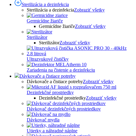
Sterilizácia a dezinfekcia
Sterilizácia a dezinfekcia
Zobraziť všetky
Germicídne žiariče
Germicídne žiariče
Zobraziť všetky
Sterilizátor
Sterilizátor
Zobraziť všetky
Ultrazvukové čističky
Zariadenia na čistenie a dezinfekciu
Dávkovače a čistiace potreby
Dávkovače a čistiace potreby
Zobraziť všetky
Dezinfekčné prostriedky
Dezinfekčné prostriedky
Zobraziť všetky
Dávkovač dezinfekčných prostriedkov
Dávkovač mydla
Utierky a náhradné náplne