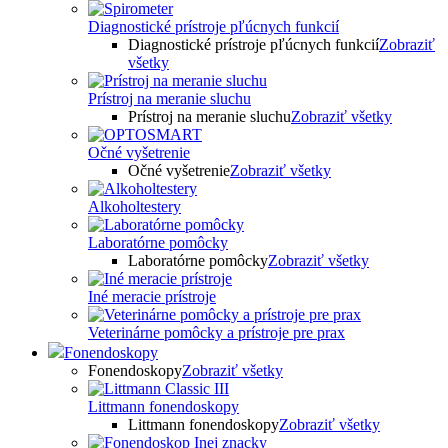
Diagnostické prístroje pľúcnych funkcií
Diagnostické prístroje pľúcnych funkcií
Zobraziť
všetky
Prístroj na meranie sluchu
Prístroj na meranie sluchu
Zobraziť všetky
Očné vyšetrenie
Očné vyšetrenie
Zobraziť všetky
Alkoholtestery
Laboratórne pomôcky
Laboratórne pomôcky
Zobraziť všetky
Iné meracie prístroje
Veterinárne pomôcky a prístroje pre prax
Fonendoskopy
Fonendoskopy
Zobraziť všetky
Littmann fonendoskopy
Littmann fonendoskopy
Zobraziť všetky