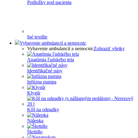
Podložky pod pacienta
Iné textílie
Vybavenie ambulancií a nemocnic
Vybavenie ambulancií a nemocnic
Zobraziť všetky
Anatómia ľudského tela
Identifikačné pásy
Infúzna pumpa
Klystír
Kôš na odpadky
Nálepka
Škrtidlo