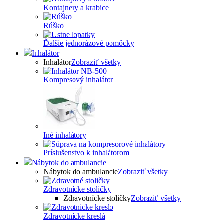
Kontajnery a krabice
Rúško
Ďalšie jednorázové pomôcky
Inhalátor
Inhalátor
Zobraziť všetky
Kompresový inhalátor
Iné inhalátory
Príslušenstvo k inhalátorom
Nábytok do ambulancie
Nábytok do ambulancie
Zobraziť všetky
Zdravotnícke stoličky
Zdravotnícke stoličky
Zobraziť všetky
Zdravotnícke kreslá