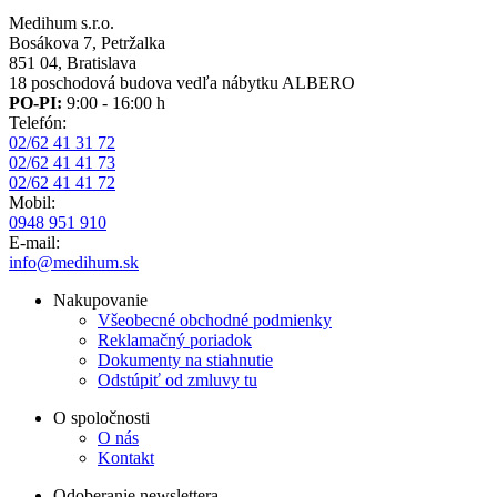
Medihum s.r.o.
Bosákova 7, Petržalka
851 04, Bratislava
18 poschodová budova vedľa nábytku ALBERO
PO-PI:
9:00 - 16:00 h
Telefón:
02/62 41 31 72
02/62 41 41 73
02/62 41 41 72
Mobil:
0948 951 910
E-mail:
info@medihum.sk
Nakupovanie
Všeobecné obchodné podmienky
Reklamačný poriadok
Dokumenty na stiahnutie
Odstúpiť od zmluvy tu
O spoločnosti
O nás
Kontakt
Odoberanie newslettera