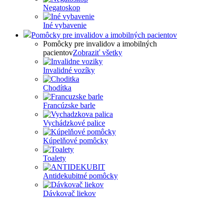
Negatoskop
Iné vybavenie
Pomôcky pre invalidov a imobilných pacientov
Pomôcky pre invalidov a imobilných
pacientov
Zobraziť všetky
Invalidné vozíky
Chodítka
Francúzske barle
Vychádzkové palice
Kúpelňové pomôcky
Toalety
Antidekubitné pomôcky
Dávkovač liekov