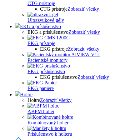
CTG prístroje
CTG prístroje
Zobraziť všetky
Ultrazvukové gély
EKG a príslušenstvo
EKG a príslušenstvo
Zobraziť všetky
EKG prístroje
EKG prístroje
Zobraziť všetky
Pacientské monitory
EKG príslušenstvo
EKG príslušenstvo
Zobraziť všetky
EKG papiere
Holtre
Holtre
Zobraziť všetky
ABPM holter
Kombinovaný holter
Príslušenstvo k holteru