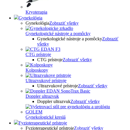
Kryoterapia
Gynekológia
Gynekológia
Zobraziť všetky
Gynekologické nástroje a pomôcky
Gynekologické nástroje a pomôcky
Zobraziť
všetky
CTG prístroje
CTG prístroje
Zobraziť všetky
Kolposkopy
Ultrazvukové prístroje
Ultrazvukové prístroje
Zobraziť všetky
Doppler ultrazvuk
Doppler ultrazvuk
Zobraziť všetky
Gynekologické kreslá
Fyzioterapeutické prístroje
Fyzioterapeutické prístroje
Zobraziť všetky