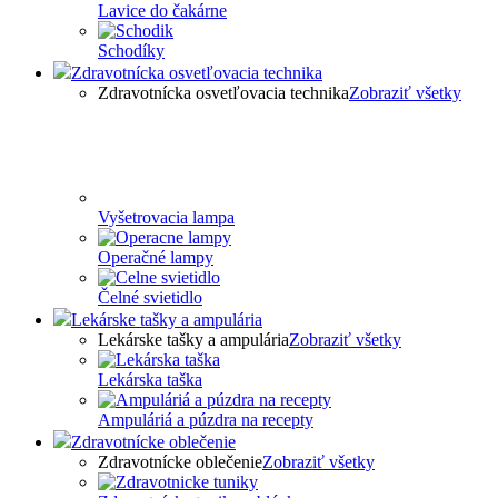
Lavice do čakárne
Schodíky
Zdravotnícka osvetľovacia technika
Zdravotnícka osvetľovacia technika
Zobraziť všetky
Vyšetrovacia lampa
Operačné lampy
Čelné svietidlo
Lekárske tašky a ampulária
Lekárske tašky a ampulária
Zobraziť všetky
Lekárska taška
Ampuláriá a púzdra na recepty
Zdravotnícke oblečenie
Zdravotnícke oblečenie
Zobraziť všetky