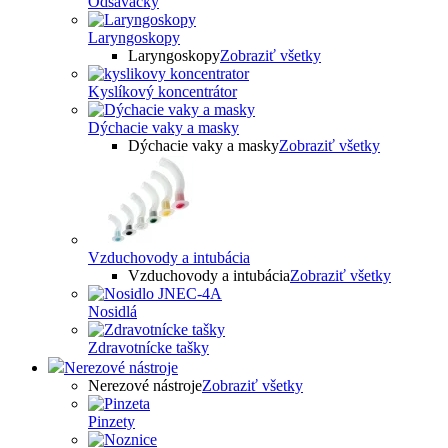
Odsávačky
Laryngoskopy
Laryngoskopy
Zobraziť všetky
Kyslíkový koncentrátor
Dýchacie vaky a masky
Dýchacie vaky a masky
Zobraziť všetky
Vzduchovody a intubácia
Vzduchovody a intubácia
Zobraziť všetky
Nosidlá
Zdravotnícke tašky
Nerezové nástroje
Nerezové nástroje
Zobraziť všetky
Pinzety