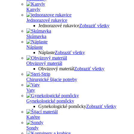
Kanyly
Jednorazové rukavice
Jednorazové rukavice
Zobraziť všetky
Skúmavka
Náplaste
Náplaste
Zobraziť všetky
Obväzový materiál
Obväzový materiál
Zobraziť všetky
Chirurgické šijacie potreby
Vaty
Gynekologické pomôcky
Gynekologické pomôcky
Zobraziť všetky
Katétre
Sondy