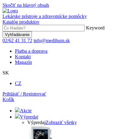
Skočiť na hlavný obsah
Lekárske prístroje a zdravotnícke pomôcky
Katalóg produktov
Keyword
02/62 41 31 72
info@medihum.sk
Platba a doprava
Kontakt
Magazín
SK
CZ
Prihlásiť / Registrovať
Košík
Akcie
Výpredaj
Výpredaj
Zobraziť všetky