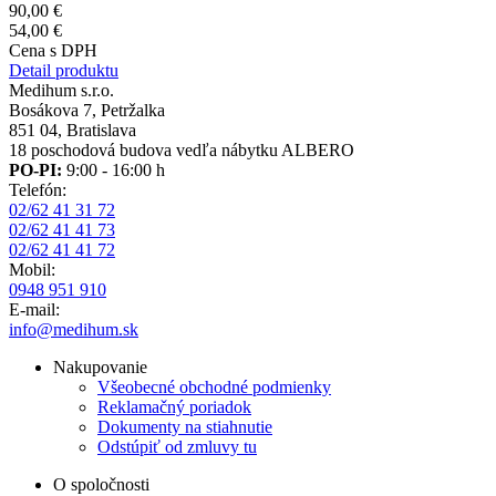
90,00 €
54,00 €
Cena s DPH
Detail produktu
Medihum s.r.o.
Bosákova 7, Petržalka
851 04, Bratislava
18 poschodová budova vedľa nábytku ALBERO
PO-PI:
9:00 - 16:00 h
Telefón:
02/62 41 31 72
02/62 41 41 73
02/62 41 41 72
Mobil:
0948 951 910
E-mail:
info@medihum.sk
Nakupovanie
Všeobecné obchodné podmienky
Reklamačný poriadok
Dokumenty na stiahnutie
Odstúpiť od zmluvy tu
O spoločnosti