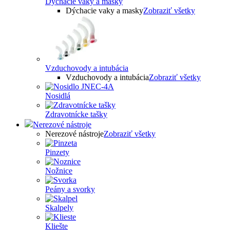
Dýchacie vaky a masky
Dýchacie vaky a masky
Zobraziť všetky
Vzduchovody a intubácia
Vzduchovody a intubácia
Zobraziť všetky
Nosidlá
Zdravotnícke tašky
Nerezové nástroje
Nerezové nástroje
Zobraziť všetky
Pinzety
Nožnice
Peány a svorky
Skalpely
Kliešte