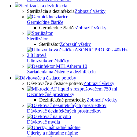
Sterilizácia a dezinfekcia
Sterilizácia a dezinfekcia
Zobraziť všetky
Germicídne žiariče
Germicídne žiariče
Zobraziť všetky
Sterilizátor
Sterilizátor
Zobraziť všetky
Ultrazvukové čističky
Zariadenia na čistenie a dezinfekciu
Dávkovače a čistiace potreby
Dávkovače a čistiace potreby
Zobraziť všetky
Dezinfekčné prostriedky
Dezinfekčné prostriedky
Zobraziť všetky
Dávkovač dezinfekčných prostriedkov
Dávkovač mydla
Utierky a náhradné náplne