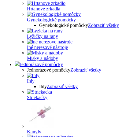
Hrtanové zrkadlá
Gynekologické pomôcky
Gynekologické pomôcky
Zobraziť všetky
Lyžičky na rany
Iné nerezové nástroje
Misky a nádoby
Jednorázové pomôcky
Jednorázové pomôcky
Zobraziť všetky
Ihly
Ihly
Zobraziť všetky
Striekačky
Kanyly