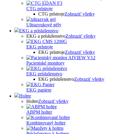
CTG prístroje
CTG prístroje
Zobraziť všetky
Ultrazvukové gély
EKG a príslušenstvo
EKG a príslušenstvo
Zobraziť všetky
EKG prístroje
EKG prístroje
Zobraziť všetky
Pacientské monitory
EKG príslušenstvo
EKG príslušenstvo
Zobraziť všetky
EKG papiere
Holtre
Holtre
Zobraziť všetky
ABPM holter
Kombinovaný holter
Príslušenstvo k holteru