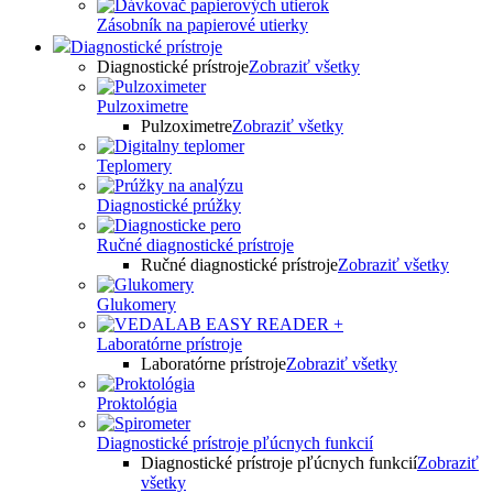
Zásobník na papierové utierky
Diagnostické prístroje
Diagnostické prístroje
Zobraziť všetky
Pulzoximetre
Pulzoximetre
Zobraziť všetky
Teplomery
Diagnostické prúžky
Ručné diagnostické prístroje
Ručné diagnostické prístroje
Zobraziť všetky
Glukomery
Laboratórne prístroje
Laboratórne prístroje
Zobraziť všetky
Proktológia
Diagnostické prístroje pľúcnych funkcií
Diagnostické prístroje pľúcnych funkcií
Zobraziť
všetky