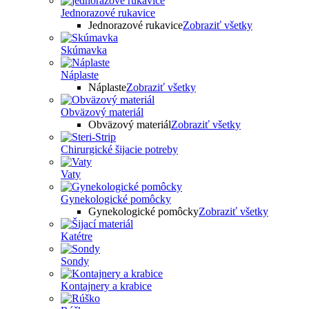
Jednorazové rukavice
Jednorazové rukavice
Zobraziť všetky
Skúmavka
Náplaste
Náplaste
Zobraziť všetky
Obväzový materiál
Obväzový materiál
Zobraziť všetky
Chirurgické šijacie potreby
Vaty
Gynekologické pomôcky
Gynekologické pomôcky
Zobraziť všetky
Katétre
Sondy
Kontajnery a krabice