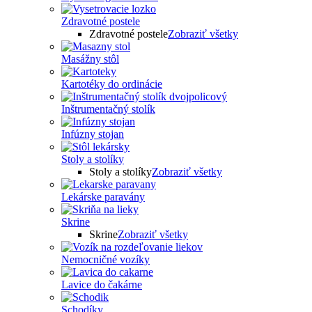
Zdravotné postele
Zdravotné postele
Zobraziť všetky
Masážny stôl
Kartotéky do ordinácie
Inštrumentačný stolík
Infúzny stojan
Stoly a stolíky
Stoly a stolíky
Zobraziť všetky
Lekárske paravány
Skrine
Skrine
Zobraziť všetky
Nemocničné vozíky
Lavice do čakárne
Schodíky