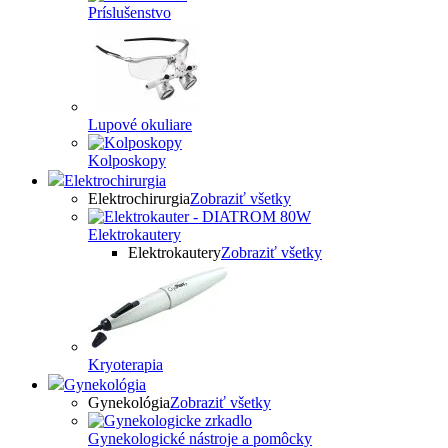
Príslušenstvo
Lupové okuliare
Kolposkopy
Elektrochirurgia
Elektrochirurgia
Zobraziť všetky
Elektrokautery
Elektrokautery
Zobraziť všetky
Kryoterapia
Gynekológia
Gynekológia
Zobraziť všetky
Gynekologické nástroje a pomôcky