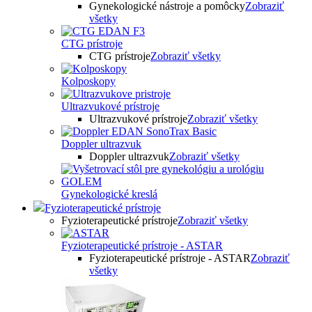
Gynekologické nástroje a pomôcky
Zobraziť
všetky
CTG prístroje
CTG prístroje
Zobraziť všetky
Kolposkopy
Ultrazvukové prístroje
Ultrazvukové prístroje
Zobraziť všetky
Doppler ultrazvuk
Doppler ultrazvuk
Zobraziť všetky
Gynekologické kreslá
Fyzioterapeutické prístroje
Fyzioterapeutické prístroje
Zobraziť všetky
Fyzioterapeutické prístroje - ASTAR
Fyzioterapeutické prístroje - ASTAR
Zobraziť
všetky