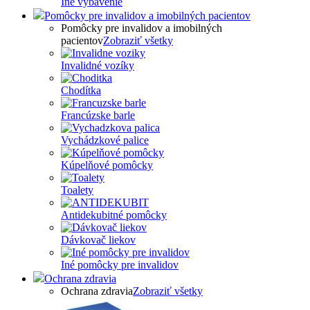
Iné vybavenie
Pomôcky pre invalidov a imobilných pacientov
Pomôcky pre invalidov a imobilných
pacientov
Zobraziť všetky
Invalidné vozíky
Chodítka
Francúzske barle
Vychádzkové palice
Kúpelňové pomôcky
Toalety
Antidekubitné pomôcky
Dávkovač liekov
Iné pomôcky pre invalidov
Ochrana zdravia
Ochrana zdravia
Zobraziť všetky