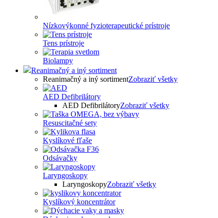
Nízkovýkonné fyzioterapeutické prístroje
Tens prístroje
Biolampy
Reanimačný a iný sortiment
Reanimačný a iný sortiment
Zobraziť všetky
AED Defibrilátory
AED Defibrilátory
Zobraziť všetky
Resuscitačné sety
Kyslíkové fľaše
Odsávačky
Laryngoskopy
Laryngoskopy
Zobraziť všetky
Kyslíkový koncentrátor