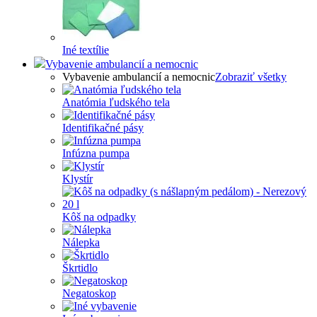
Iné textílie
Vybavenie ambulancií a nemocnic
Vybavenie ambulancií a nemocnic
Zobraziť všetky
Anatómia ľudského tela
Identifikačné pásy
Infúzna pumpa
Klystír
Kôš na odpadky
Nálepka
Škrtidlo
Negatoskop