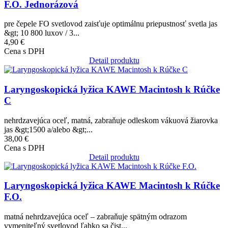
F.O. Jednorázová
pre čepele FO svetlovod zaisťuje optimálnu priepustnosť svetla jas
&gt; 10 800 luxov / 3...
4,90 €
Cena s DPH
Detail produktu
Obrázok
Laryngoskopická lyžica KAWE Macintosh k Rúčke
C
nehrdzavejúca oceľ, matná, zabraňuje odleskom vákuová žiarovka
jas &gt;1500 a/alebo &gt;...
38,00 €
Cena s DPH
Detail produktu
Obrázok
Laryngoskopická lyžica KAWE Macintosh k Rúčke
F.O.
matná nehrdzavejúca oceľ – zabraňuje spätným odrazom
vymeniteľný svetlovod ľahko sa čist...