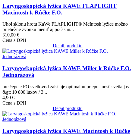
Laryngoskopická lyžica KAWE FLAPLIGHT
Macintosh k Rúčke F.O.
Uhol sklonu hrotu KaWe FLAPLIGHT® McIntosh lyžice možno
priebežne zvonku meniť aj počas in...
310,00 €
Cena s DPH
Detail produktu
Obrázok
Laryngoskopická lyžica KAWE Miller k Rúčke F.O.
Jednorázová
pre čepele FO svetlovod zaisťuje optimálnu priepustnosť svetla jas
&gt; 10 800 luxov / 3...
4,90 €
Cena s DPH
Detail produktu
Obrázok
Laryngoskopická lyžica KAWE Macintosh k Rúčke