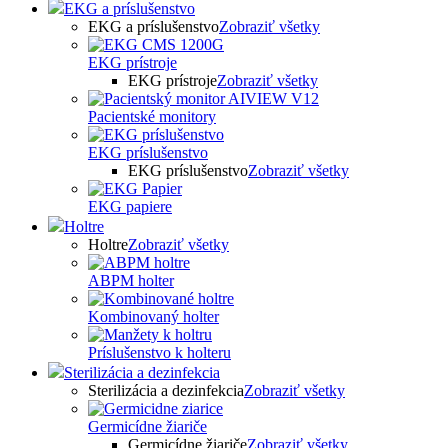
EKG a príslušenstvo
EKG a príslušenstvo
Zobraziť všetky
EKG prístroje
EKG prístroje
Zobraziť všetky
Pacientské monitory
EKG príslušenstvo
EKG príslušenstvo
Zobraziť všetky
EKG papiere
Holtre
Holtre
Zobraziť všetky
ABPM holter
Kombinovaný holter
Príslušenstvo k holteru
Sterilizácia a dezinfekcia
Sterilizácia a dezinfekcia
Zobraziť všetky
Germicídne žiariče
Germicídne žiariče
Zobraziť všetky