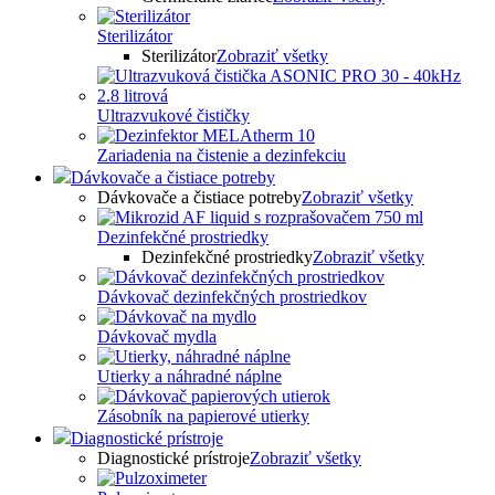
Sterilizátor
Sterilizátor
Zobraziť všetky
Ultrazvukové čističky
Zariadenia na čistenie a dezinfekciu
Dávkovače a čistiace potreby
Dávkovače a čistiace potreby
Zobraziť všetky
Dezinfekčné prostriedky
Dezinfekčné prostriedky
Zobraziť všetky
Dávkovač dezinfekčných prostriedkov
Dávkovač mydla
Utierky a náhradné náplne
Zásobník na papierové utierky
Diagnostické prístroje
Diagnostické prístroje
Zobraziť všetky