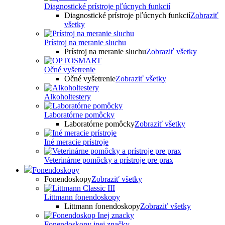
Diagnostické prístroje pľúcnych funkcií
Diagnostické prístroje pľúcnych funkcií
Zobraziť
všetky
Prístroj na meranie sluchu
Prístroj na meranie sluchu
Zobraziť všetky
Očné vyšetrenie
Očné vyšetrenie
Zobraziť všetky
Alkoholtestery
Laboratórne pomôcky
Laboratórne pomôcky
Zobraziť všetky
Iné meracie prístroje
Veterinárne pomôcky a prístroje pre prax
Fonendoskopy
Fonendoskopy
Zobraziť všetky
Littmann fonendoskopy
Littmann fonendoskopy
Zobraziť všetky
Fonendoskopy inej značky