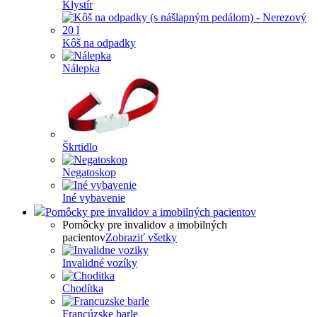
Klystír
Kôš na odpadky
Nálepka
Škrtidlo
Negatoskop
Iné vybavenie
Pomôcky pre invalidov a imobilných pacientov
Pomôcky pre invalidov a imobilných
pacientov
Zobraziť všetky
Invalidné vozíky
Chodítka
Francúzske barle