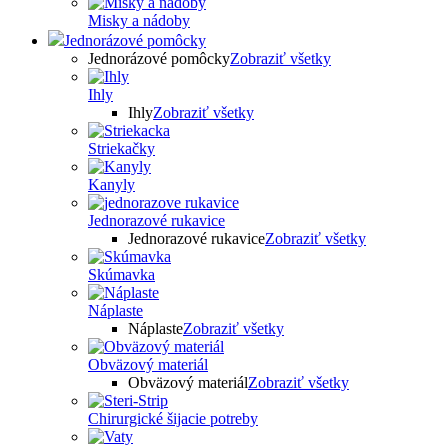
Misky a nádoby
Jednorázové pomôcky
Jednorázové pomôcky
Zobraziť všetky
Ihly
Ihly
Zobraziť všetky
Striekačky
Kanyly
Jednorazové rukavice
Jednorazové rukavice
Zobraziť všetky
Skúmavka
Náplaste
Náplaste
Zobraziť všetky
Obväzový materiál
Obväzový materiál
Zobraziť všetky
Chirurgické šijacie potreby