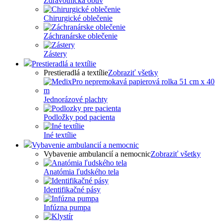
Zdravotnícka obuv
Chirurgické oblečenie
Záchranárske oblečenie
Zástery
Prestieradlá a textílie
Prestieradlá a textílie
Zobraziť všetky
Jednorázové plachty
Podložky pod pacienta
Iné textílie
Vybavenie ambulancií a nemocnic
Vybavenie ambulancií a nemocnic
Zobraziť všetky
Anatómia ľudského tela
Identifikačné pásy
Infúzna pumpa