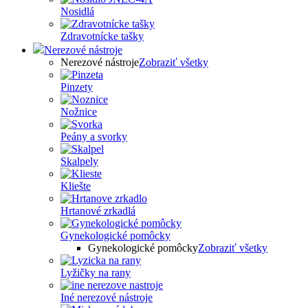
Nosidlá
Zdravotnícke tašky
Nerezové nástroje
Nerezové nástroje
Zobraziť všetky
Pinzety
Nožnice
Peány a svorky
Skalpely
Kliešte
Hrtanové zrkadlá
Gynekologické pomôcky
Gynekologické pomôcky
Zobraziť všetky
Lyžičky na rany
Iné nerezové nástroje