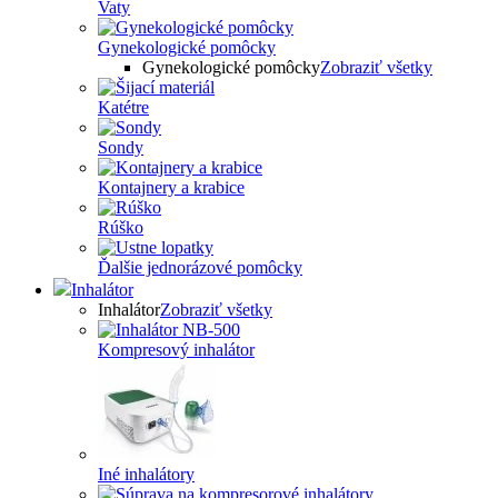
Vaty
Gynekologické pomôcky
Gynekologické pomôcky
Zobraziť všetky
Katétre
Sondy
Kontajnery a krabice
Rúško
Ďalšie jednorázové pomôcky
Inhalátor
Inhalátor
Zobraziť všetky
Kompresový inhalátor
Iné inhalátory