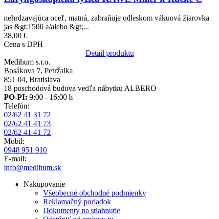
nehrdzavejúca oceľ, matná, zabraňuje odleskom vákuová žiarovka
jas &gt;1500 a/alebo &gt;...
38,00 €
Cena s DPH
Detail produktu
Medihum s.r.o.
Bosákova 7, Petržalka
851 04, Bratislava
18 poschodová budova vedľa nábytku ALBERO
PO-PI:
9:00 - 16:00 h
Telefón:
02/62 41 31 72
02/62 41 41 73
02/62 41 41 72
Mobil:
0948 951 910
E-mail:
info@medihum.sk
Nakupovanie
Všeobecné obchodné podmienky
Reklamačný poriadok
Dokumenty na stiahnutie