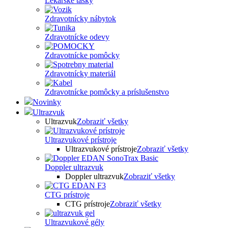
Lekárske tašky
Zdravotnícky nábytok
Zdravotnícke odevy
Zdravotnícke pomôcky
Zdravotnícky materiál
Zdravotnícke pomôcky a príslušenstvo
Novinky
Ultrazvuk
Ultrazvuk
Zobraziť všetky
Ultrazvukové prístroje
Ultrazvukové prístroje
Zobraziť všetky
Doppler ultrazvuk
Doppler ultrazvuk
Zobraziť všetky
CTG prístroje
CTG prístroje
Zobraziť všetky
Ultrazvukové gély