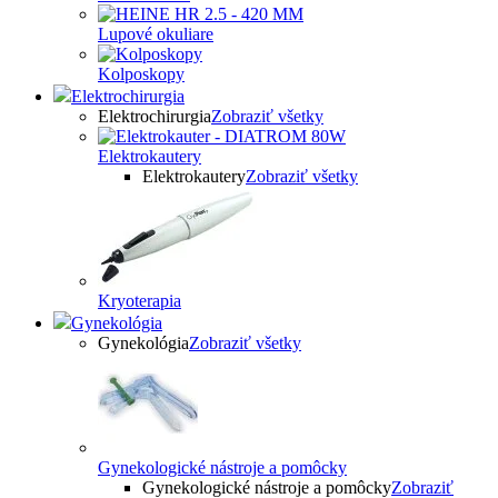
Lupové okuliare
Kolposkopy
Elektrochirurgia
Elektrochirurgia
Zobraziť všetky
Elektrokautery
Elektrokautery
Zobraziť všetky
Kryoterapia
Gynekológia
Gynekológia
Zobraziť všetky
Gynekologické nástroje a pomôcky
Gynekologické nástroje a pomôcky
Zobraziť