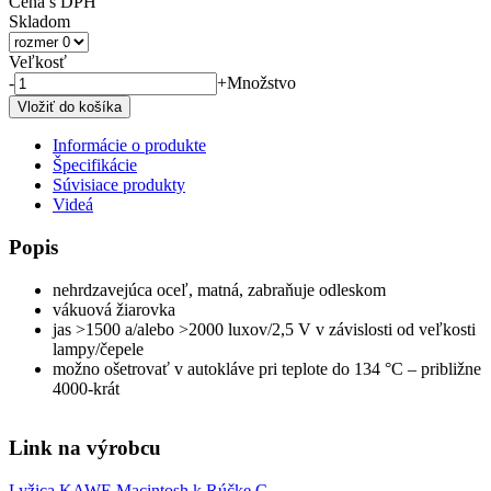
Cena s DPH
Skladom
Veľkosť
-
+
Množstvo
Informácie o produkte
Špecifikácie
Súvisiace produkty
Videá
Popis
nehrdzavejúca oceľ, matná, zabraňuje odleskom
vákuová žiarovka
jas >1500 a/alebo >2000 luxov/2,5 V v závislosti od veľkosti
lampy/čepele
možno ošetrovať v autokláve pri teplote do 134 °C – približne
4000-krát
Link na výrobcu
Lyžica KAWE Macintosh k Rúčke C