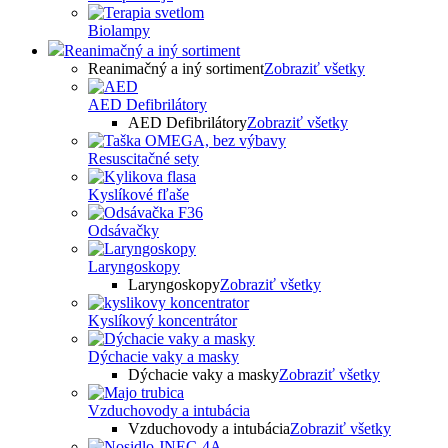
Biolampy
Reanimačný a iný sortiment
Reanimačný a iný sortiment
Zobraziť všetky
AED Defibrilátory
AED Defibrilátory
Zobraziť všetky
Resuscitačné sety
Kyslíkové fľaše
Odsávačky
Laryngoskopy
Laryngoskopy
Zobraziť všetky
Kyslíkový koncentrátor
Dýchacie vaky a masky
Dýchacie vaky a masky
Zobraziť všetky
Vzduchovody a intubácia
Vzduchovody a intubácia
Zobraziť všetky