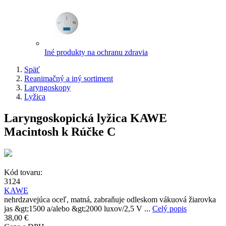
Iné produkty na ochranu zdravia
Späť
Reanimačný a iný sortiment
Laryngoskopy
Lyžica
Laryngoskopická lyžica KAWE
Macintosh k Rúčke C
Kód tovaru:
3124
KAWE
nehrdzavejúca oceľ, matná, zabraňuje odleskom vákuová žiarovka
jas &gt;1500 a/alebo &gt;2000 luxov/2,5 V ...
Celý popis
38,00 €