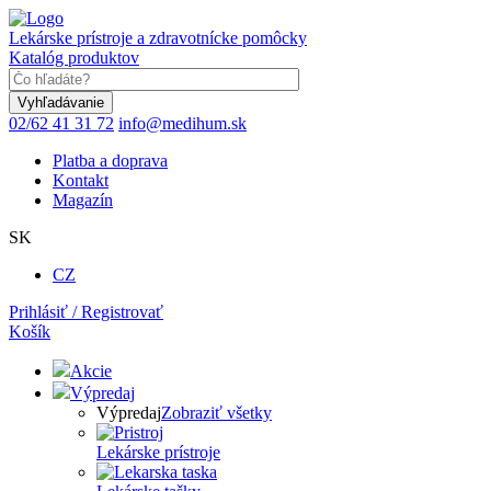
Skočiť
na
Lekárske prístroje a zdravotnícke pomôcky
hlavný
Katalóg produktov
obsah
Keyword
02/62 41 31 72
info@medihum.sk
Platba a doprava
Kontakt
Magazín
SK
CZ
Prihlásiť / Registrovať
Košík
Akcie
Výpredaj
Výpredaj
Zobraziť všetky
Lekárske prístroje