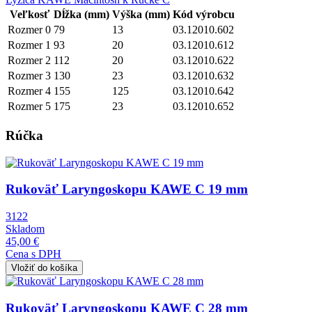
Veľkosť
Dĺžka (mm)
Výška (mm)
Kód výrobcu
Rozmer 0
79
13
03.12010.602
Rozmer 1
93
20
03.12010.612
Rozmer 2
112
20
03.12010.622
Rozmer 3
130
23
03.12010.632
Rozmer 4
155
125
03.12010.642
Rozmer 5
175
23
03.12010.652
Rúčka
Obrázok
Rukoväť Laryngoskopu KAWE C 19 mm
3122
Skladom
45,00 €
Cena s DPH
Obrázok
Rukoväť Laryngoskopu KAWE C 28 mm