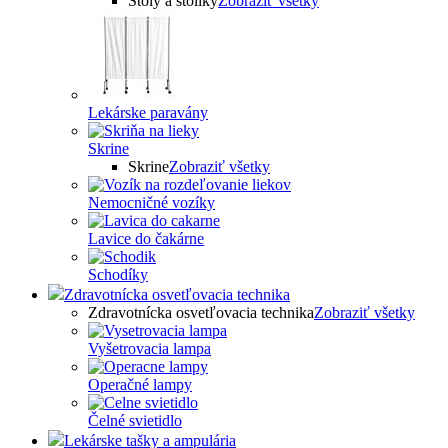
Stoly a stolíky
Zobraziť všetky
Lekárske paravány
Skrine
Skrine
Zobraziť všetky
Nemocničné vozíky
Lavice do čakárne
Schodíky
Zdravotnícka osvetľovacia technika
Zdravotnícka osvetľovacia technika
Zobraziť všetky
Vyšetrovacia lampa
Operačné lampy
Čelné svietidlo
Lekárske tašky a ampulária