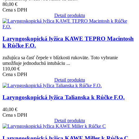
80,00 €
Cena s DPH
Detail produktu
Obrázok
Laryngoskopická lyžica KAWE TEPRO Macintosh
k Rúčke F.O.
zužujúca sa časť čepele v blízkosti rukoväte. Toto vybranie
umožňuje jednoduchú intubáciu ...
110,00 €
Cena s DPH
Detail produktu
Obrázok
Laryngoskopická lyžica Talianska k Rúčke F.O.
40,00 €
Cena s DPH
Detail produktu
Obrázok
Laryngoskopická lyžica KAWE Miller k Rúčke C