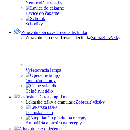
Nemocničné vozíky
Lavice do čakárne
Schodíky
Zdravotnícka osvetľovacia technika
Zdravotnícka osvetľovacia technika
Zobraziť všetky
Vyšetrovacia lampa
Operačné lampy
Čelné svietidlo
Lekárske tašky a ampulária
Lekárske tašky a ampulária
Zobraziť všetky
Lekárska taška
Ampuláriá a púzdra na recepty
Zdravotnícke oblečenie