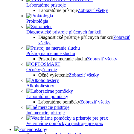
Laboratórne prístroje
Laboratórne prístroje
Zobraziť všetky
Proktológia
Diagnostické prístroje pľúcnych funkcií
Diagnostické prístroje pľúcnych funkcií
Zobraziť
všetky
Prístroj na meranie sluchu
Prístroj na meranie sluchu
Zobraziť všetky
Očné vyšetrenie
Očné vyšetrenie
Zobraziť všetky
Alkoholtestery
Laboratórne pomôcky
Laboratórne pomôcky
Zobraziť všetky
Iné meracie prístroje
Veterinárne pomôcky a prístroje pre prax
Fonendoskopy