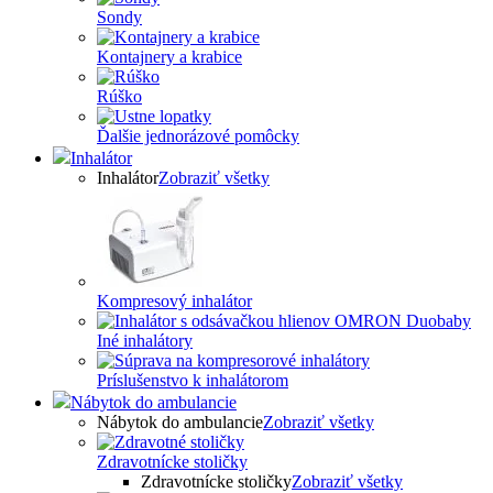
Sondy
Kontajnery a krabice
Rúško
Ďalšie jednorázové pomôcky
Inhalátor
Inhalátor
Zobraziť všetky
Kompresový inhalátor
Iné inhalátory
Príslušenstvo k inhalátorom
Nábytok do ambulancie
Nábytok do ambulancie
Zobraziť všetky
Zdravotnícke stoličky
Zdravotnícke stoličky
Zobraziť všetky