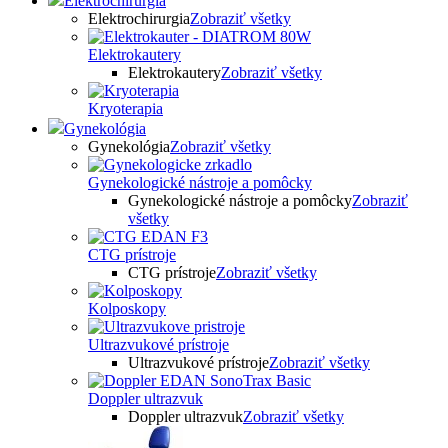
Elektrochirurgia
Elektrochirurgia
Zobraziť všetky
Elektrokautery
Elektrokautery
Zobraziť všetky
Kryoterapia
Gynekológia
Gynekológia
Zobraziť všetky
Gynekologické nástroje a pomôcky
Gynekologické nástroje a pomôcky
Zobraziť
všetky
CTG prístroje
CTG prístroje
Zobraziť všetky
Kolposkopy
Ultrazvukové prístroje
Ultrazvukové prístroje
Zobraziť všetky
Doppler ultrazvuk
Doppler ultrazvuk
Zobraziť všetky