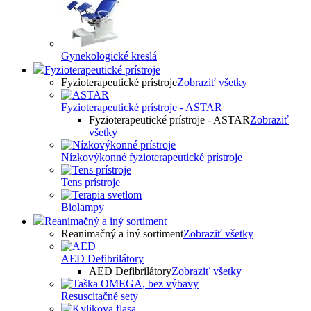
Gynekologické kreslá
Fyzioterapeutické prístroje
Fyzioterapeutické prístroje
Zobraziť všetky
Fyzioterapeutické prístroje - ASTAR
Fyzioterapeutické prístroje - ASTAR
Zobraziť
všetky
Nízkovýkonné fyzioterapeutické prístroje
Tens prístroje
Biolampy
Reanimačný a iný sortiment
Reanimačný a iný sortiment
Zobraziť všetky
AED Defibrilátory
AED Defibrilátory
Zobraziť všetky
Resuscitačné sety