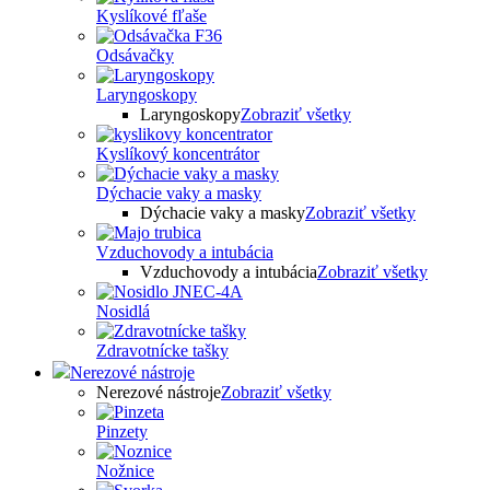
Kyslíkové fľaše
Odsávačky
Laryngoskopy
Laryngoskopy
Zobraziť všetky
Kyslíkový koncentrátor
Dýchacie vaky a masky
Dýchacie vaky a masky
Zobraziť všetky
Vzduchovody a intubácia
Vzduchovody a intubácia
Zobraziť všetky
Nosidlá
Zdravotnícke tašky
Nerezové nástroje
Nerezové nástroje
Zobraziť všetky
Pinzety
Nožnice