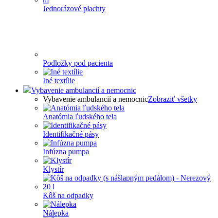
Jednorázové plachty
Podložky pod pacienta
Iné textílie
Vybavenie ambulancií a nemocnic
Vybavenie ambulancií a nemocnic
Zobraziť všetky
Anatómia ľudského tela
Identifikačné pásy
Infúzna pumpa
Klystír
Kôš na odpadky
Nálepka