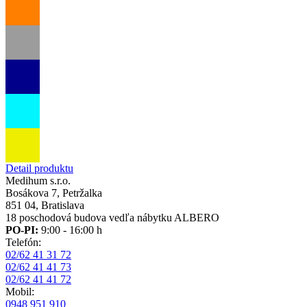
Detail produktu
Medihum s.r.o.
Bosákova 7, Petržalka
851 04, Bratislava
18 poschodová budova vedľa nábytku ALBERO
PO-PI:
9:00 - 16:00 h
Telefón:
02/62 41 31 72
02/62 41 41 73
02/62 41 41 72
Mobil:
0948 951 910