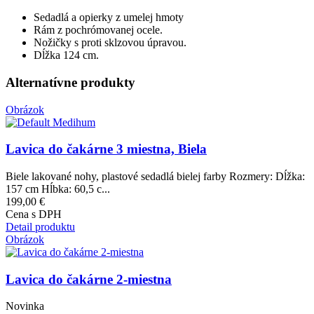
Sedadlá a opierky z umelej hmoty
Rám z pochrómovanej ocele.
Nožičky s proti sklzovou úpravou.
Dĺžka 124 cm.
Alternatívne produkty
Obrázok
Lavica do čakárne 3 miestna, Biela
Biele lakované nohy, plastové sedadlá bielej farby Rozmery: Dĺžka:
157 cm Hĺbka: 60,5 c...
199,00 €
Cena s DPH
Detail produktu
Obrázok
Lavica do čakárne 2-miestna
Novinka