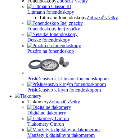
Fonendoskopy
Zobraziť všetky
Littmann fonendoskopy
Littmann fonendoskopy
Zobraziť všetky
Fonendoskopy inej značky
Detské fonendoskopy
Puzdro na fonendoskop
Príslušenstvo k Littmann fonendoskopom
Príslušenstvo k iným fonendoskopom
Tlakomery
Tlakomery
Zobraziť všetky
Digitálne tlakomery
Tlakomery Omron
Manžety k digitálnym tlakomerom