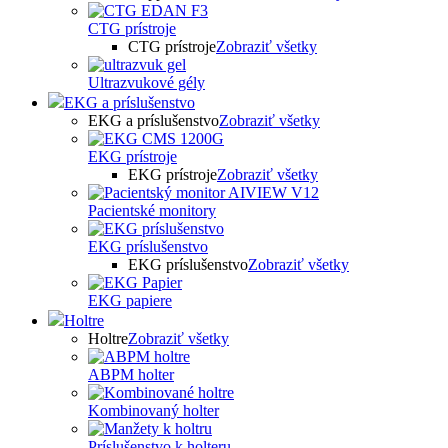
CTG prístroje
CTG prístroje
Zobraziť všetky
Ultrazvukové gély
EKG a príslušenstvo
EKG a príslušenstvo
Zobraziť všetky
EKG prístroje
EKG prístroje
Zobraziť všetky
Pacientské monitory
EKG príslušenstvo
EKG príslušenstvo
Zobraziť všetky
EKG papiere
Holtre
Holtre
Zobraziť všetky
ABPM holter
Kombinovaný holter
Príslušenstvo k holteru