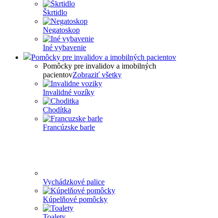
Škrtidlo
Negatoskop
Iné vybavenie
Pomôcky pre invalidov a imobilných pacientov
Pomôcky pre invalidov a imobilných
pacientov
Zobraziť všetky
Invalidné vozíky
Chodítka
Francúzske barle
Vychádzkové palice
Kúpelňové pomôcky
Toalety