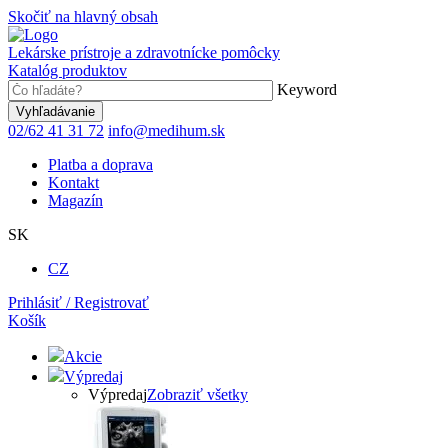
Skočiť na hlavný obsah
Lekárske prístroje a zdravotnícke pomôcky
Katalóg produktov
Keyword
02/62 41 31 72
info@medihum.sk
Platba a doprava
Kontakt
Magazín
SK
CZ
Prihlásiť / Registrovať
Košík
Akcie
Výpredaj
Výpredaj
Zobraziť všetky