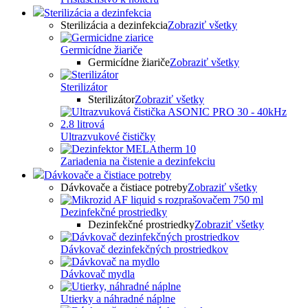
Sterilizácia a dezinfekcia
Sterilizácia a dezinfekcia
Zobraziť všetky
Germicídne žiariče
Germicídne žiariče
Zobraziť všetky
Sterilizátor
Sterilizátor
Zobraziť všetky
Ultrazvukové čističky
Zariadenia na čistenie a dezinfekciu
Dávkovače a čistiace potreby
Dávkovače a čistiace potreby
Zobraziť všetky
Dezinfekčné prostriedky
Dezinfekčné prostriedky
Zobraziť všetky
Dávkovač dezinfekčných prostriedkov
Dávkovač mydla
Utierky a náhradné náplne