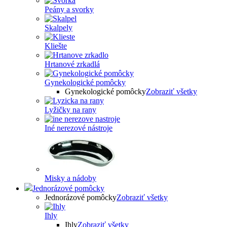
Peány a svorky
Skalpely
Kliešte
Hrtanové zrkadlá
Gynekologické pomôcky
Gynekologické pomôcky
Zobraziť všetky
Lyžičky na rany
Iné nerezové nástroje
Misky a nádoby
Jednorázové pomôcky
Jednorázové pomôcky
Zobraziť všetky
Ihly
Ihly
Zobraziť všetky