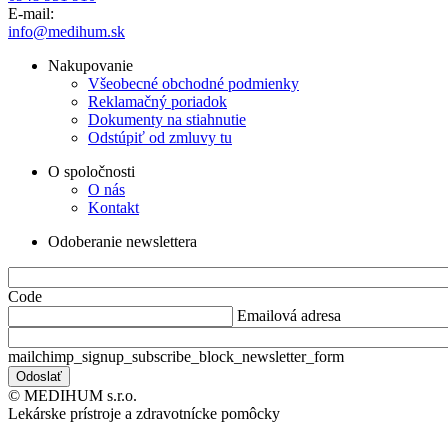
E-mail:
info@medihum.sk
Nakupovanie
Všeobecné obchodné podmienky
Reklamačný poriadok
Dokumenty na stiahnutie
Odstúpiť od zmluvy tu
O spoločnosti
O nás
Kontakt
Odoberanie newslettera
Code
Emailová adresa
mailchimp_signup_subscribe_block_newsletter_form
© MEDIHUM s.r.o.
Lekárske prístroje a zdravotnícke pomôcky