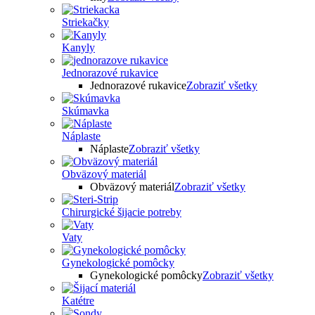
Striekačky
Kanyly
Jednorazové rukavice
Jednorazové rukavice
Zobraziť všetky
Skúmavka
Náplaste
Náplaste
Zobraziť všetky
Obväzový materiál
Obväzový materiál
Zobraziť všetky
Chirurgické šijacie potreby
Vaty
Gynekologické pomôcky
Gynekologické pomôcky
Zobraziť všetky
Katétre