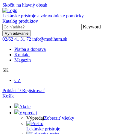
Skočiť na hlavný obsah
Lekárske prístroje a zdravotnícke pomôcky
Katalóg produktov
Keyword
02/62 41 31 72
info@medihum.sk
Platba a doprava
Kontakt
Magazín
SK
CZ
Prihlásiť / Registrovať
Košík
Akcie
Výpredaj
Výpredaj
Zobraziť všetky
Lekárske prístroje