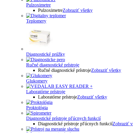
Pulzoximetre
Pulzoximetre
Zobraziť všetky
Teplomery
Diagnostické prúžky
Ručné diagnostické prístroje
Ručné diagnostické prístroje
Zobraziť všetky
Glukomery
Laboratórne prístroje
Laboratórne prístroje
Zobraziť všetky
Proktológia
Diagnostické prístroje pľúcnych funkcií
Diagnostické prístroje pľúcnych funkcií
Zobraziť v