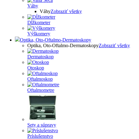
Váhy
Váhy
Zobraziť všetky
Dĺžkometer
Výškomery
Optika, Oto-Oftalmo-Dermatoskopy
Optika, Oto-Oftalmo-Dermatoskopy
Zobraziť všetky
Dermatoskop
Otoskop
Oftalmoskop
Oftalmometre
Sety a súpravy
Príslušenstvo