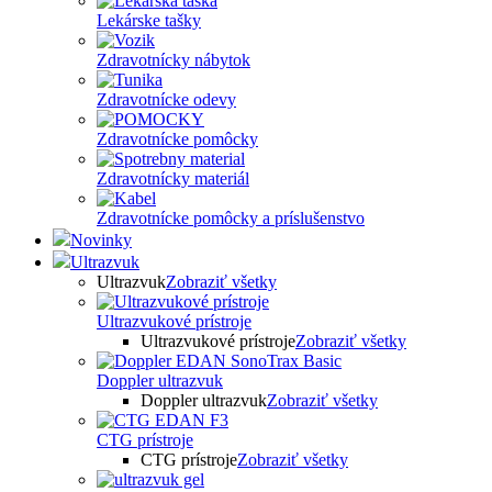
Lekárske tašky
Zdravotnícky nábytok
Zdravotnícke odevy
Zdravotnícke pomôcky
Zdravotnícky materiál
Zdravotnícke pomôcky a príslušenstvo
Novinky
Ultrazvuk
Ultrazvuk
Zobraziť všetky
Ultrazvukové prístroje
Ultrazvukové prístroje
Zobraziť všetky
Doppler ultrazvuk
Doppler ultrazvuk
Zobraziť všetky
CTG prístroje
CTG prístroje
Zobraziť všetky