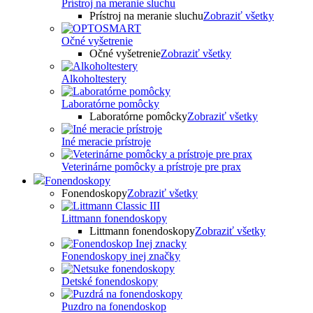
Prístroj na meranie sluchu
Prístroj na meranie sluchu
Zobraziť všetky
Očné vyšetrenie
Očné vyšetrenie
Zobraziť všetky
Alkoholtestery
Laboratórne pomôcky
Laboratórne pomôcky
Zobraziť všetky
Iné meracie prístroje
Veterinárne pomôcky a prístroje pre prax
Fonendoskopy
Fonendoskopy
Zobraziť všetky
Littmann fonendoskopy
Littmann fonendoskopy
Zobraziť všetky
Fonendoskopy inej značky
Detské fonendoskopy
Puzdro na fonendoskop