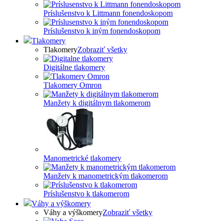
Príslušenstvo k Littmann fonendoskopom
Príslušenstvo k iným fonendoskopom
Tlakomery
Tlakomery
Zobraziť všetky
Digitálne tlakomery
Tlakomery Omron
Manžety k digitálnym tlakomerom
Manometrické tlakomery
Manžety k manometrickým tlakomerom
Príslušenstvo k tlakomerom
Váhy a výškomery
Váhy a výškomery
Zobraziť všetky