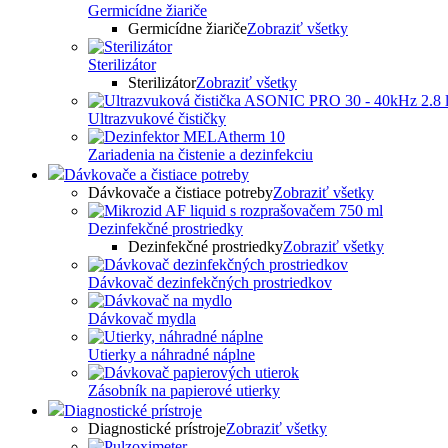
Germicídne žiariče
Germicídne žiariče
Zobraziť všetky
Sterilizátor
Sterilizátor
Zobraziť všetky
Ultrazvukové čističky
Zariadenia na čistenie a dezinfekciu
Dávkovače a čistiace potreby
Dávkovače a čistiace potreby
Zobraziť všetky
Dezinfekčné prostriedky
Dezinfekčné prostriedky
Zobraziť všetky
Dávkovač dezinfekčných prostriedkov
Dávkovač mydla
Utierky a náhradné náplne
Zásobník na papierové utierky
Diagnostické prístroje
Diagnostické prístroje
Zobraziť všetky