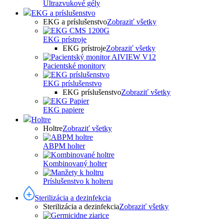
Ultrazvukové gély
EKG a príslušenstvo
EKG a príslušenstvo
Zobraziť všetky
EKG prístroje
EKG prístroje
Zobraziť všetky
Pacientské monitory
EKG príslušenstvo
EKG príslušenstvo
Zobraziť všetky
EKG papiere
Holtre
Holtre
Zobraziť všetky
ABPM holter
Kombinovaný holter
Príslušenstvo k holteru
Sterilizácia a dezinfekcia
Sterilizácia a dezinfekcia
Zobraziť všetky