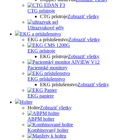
CTG prístroje
CTG prístroje
Zobraziť všetky
Ultrazvukové gély
EKG a príslušenstvo
EKG a príslušenstvo
Zobraziť všetky
EKG prístroje
EKG prístroje
Zobraziť všetky
Pacientské monitory
EKG príslušenstvo
EKG príslušenstvo
Zobraziť všetky
EKG papiere
Holtre
Holtre
Zobraziť všetky
ABPM holter
Kombinovaný holter