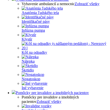
Vybavenie ambulancií a nemocnic
Zobraziť všetky
Anatómia ľudského tela
Identifikačné pásy
Infúzna pumpa
Klystír
Kôš na odpadky
Nálepka
Škrtidlo
Negatoskop
Iné vybavenie
Pomôcky pre invalidov a imobilných pacientov
Pomôcky pre invalidov a imobilných
pacientov
Zobraziť všetky