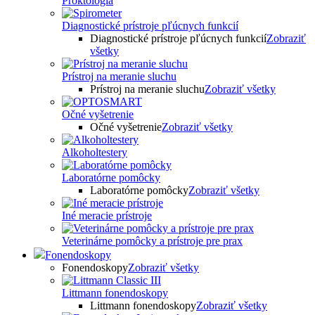
Proktológia
Diagnostické prístroje pľúcnych funkcií
Diagnostické prístroje pľúcnych funkcií
Zobraziť
všetky
Prístroj na meranie sluchu
Prístroj na meranie sluchu
Zobraziť všetky
Očné vyšetrenie
Očné vyšetrenie
Zobraziť všetky
Alkoholtestery
Laboratórne pomôcky
Laboratórne pomôcky
Zobraziť všetky
Iné meracie prístroje
Veterinárne pomôcky a prístroje pre prax
Fonendoskopy
Fonendoskopy
Zobraziť všetky
Littmann fonendoskopy
Littmann fonendoskopy
Zobraziť všetky