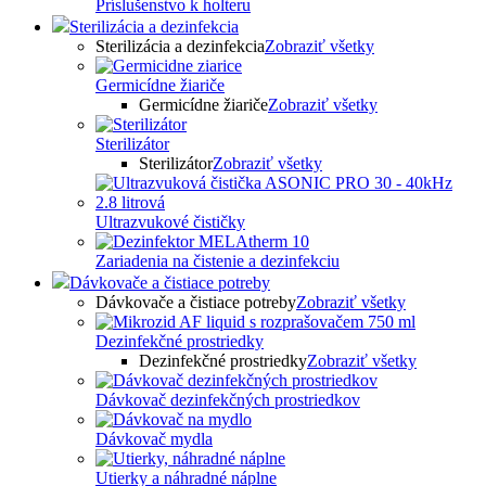
Príslušenstvo k holteru
Sterilizácia a dezinfekcia
Sterilizácia a dezinfekcia
Zobraziť všetky
Germicídne žiariče
Germicídne žiariče
Zobraziť všetky
Sterilizátor
Sterilizátor
Zobraziť všetky
Ultrazvukové čističky
Zariadenia na čistenie a dezinfekciu
Dávkovače a čistiace potreby
Dávkovače a čistiace potreby
Zobraziť všetky
Dezinfekčné prostriedky
Dezinfekčné prostriedky
Zobraziť všetky
Dávkovač dezinfekčných prostriedkov
Dávkovač mydla
Utierky a náhradné náplne