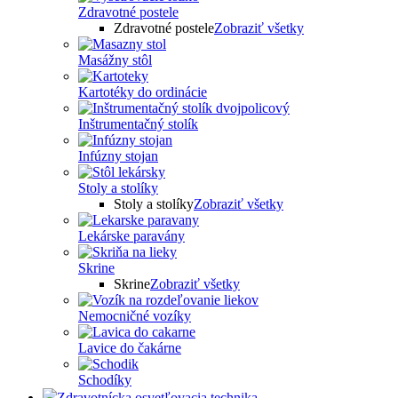
Zdravotné postele
Zdravotné postele
Zobraziť všetky
Masážny stôl
Kartotéky do ordinácie
Inštrumentačný stolík
Infúzny stojan
Stoly a stolíky
Stoly a stolíky
Zobraziť všetky
Lekárske paravány
Skrine
Skrine
Zobraziť všetky
Nemocničné vozíky
Lavice do čakárne
Schodíky
Zdravotnícka osvetľovacia technika