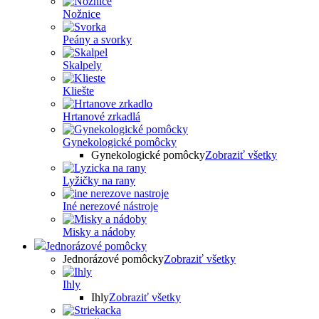
Nožnice
Peány a svorky
Skalpely
Kliešte
Hrtanové zrkadlá
Gynekologické pomôcky
Gynekologické pomôcky
Zobraziť všetky
Lyžičky na rany
Iné nerezové nástroje
Misky a nádoby
Jednorázové pomôcky
Jednorázové pomôcky
Zobraziť všetky
Ihly
Ihly
Zobraziť všetky