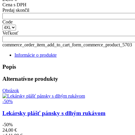
Cena s DPH
Predaj skončil
Code
Veľkosť
commerce_order_item_add_to_cart_form_commerce_product_5703
Informácie o produkte
Popis
Alternatívne produkty
Obrázok
-50%
Lekársky plášť pánsky s dlhým rukávom
-50%
24,00 €