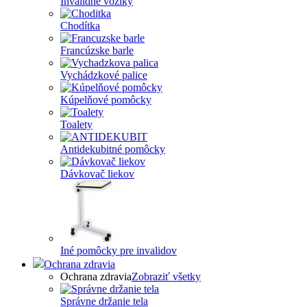
Invalidné vozíky
Chodítka
Francúzske barle
Vychádzkové palice
Kúpelňové pomôcky
Toalety
Antidekubitné pomôcky
Dávkovač liekov
Iné pomôcky pre invalidov
Ochrana zdravia
Ochrana zdravia
Zobraziť všetky
Správne držanie tela