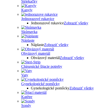
Striekačky
Kanyly
Jednorazové rukavice
Jednorazové rukavice
Zobraziť všetky
Skúmavka
Náplaste
Náplaste
Zobraziť všetky
Obväzový materiál
Obväzový materiál
Zobraziť všetky
Chirurgické šijacie potreby
Vaty
Gynekologické pomôcky
Gynekologické pomôcky
Zobraziť všetky
Katétre
Sondy