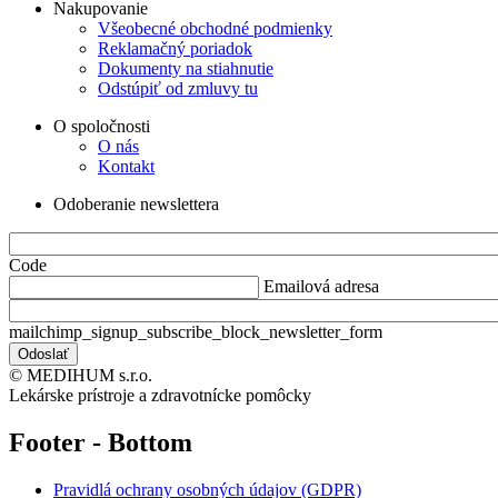
Nakupovanie
Všeobecné obchodné podmienky
Reklamačný poriadok
Dokumenty na stiahnutie
Odstúpiť od zmluvy tu
O spoločnosti
O nás
Kontakt
Odoberanie newslettera
Code
Emailová adresa
mailchimp_signup_subscribe_block_newsletter_form
© MEDIHUM s.r.o.
Lekárske prístroje a zdravotnícke pomôcky
Footer - Bottom
Pravidlá ochrany osobných údajov (GDPR)