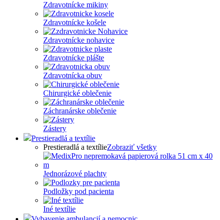
Zdravotnícke mikiny
Zdravotnícke košele
Zdravotnícke nohavice
Zdravotnícke plášte
Zdravotnícka obuv
Chirurgické oblečenie
Záchranárske oblečenie
Zástery
Prestieradlá a textílie
Prestieradlá a textílie
Zobraziť všetky
Jednorázové plachty
Podložky pod pacienta
Iné textílie
Vybavenie ambulancií a nemocnic