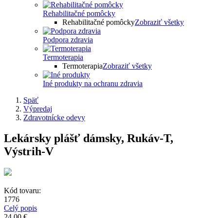
Rehabilitačné pomôcky
Rehabilitačné pomôcky
Zobraziť všetky
Podpora zdravia
Termoterapia
Termoterapia
Zobraziť všetky
Iné produkty na ochranu zdravia
Späť
Výpredaj
Zdravotnícke odevy
Lekársky plášť dámsky, Rukáv-T,
Výstrih-V
Kód tovaru:
1776
Celý popis
24,00 €