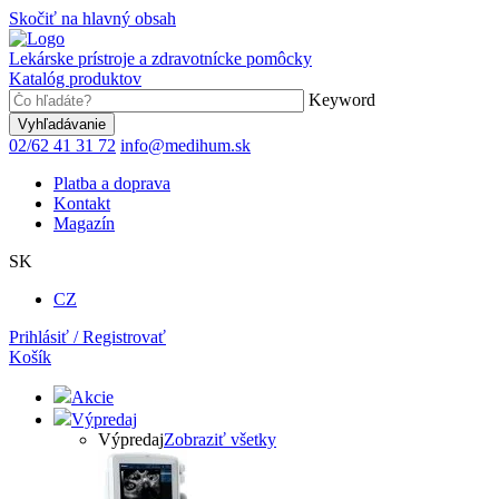
Skočiť na hlavný obsah
Lekárske prístroje a zdravotnícke pomôcky
Katalóg produktov
Keyword
02/62 41 31 72
info@medihum.sk
Platba a doprava
Kontakt
Magazín
SK
CZ
Prihlásiť / Registrovať
Košík
Akcie
Výpredaj
Výpredaj
Zobraziť všetky