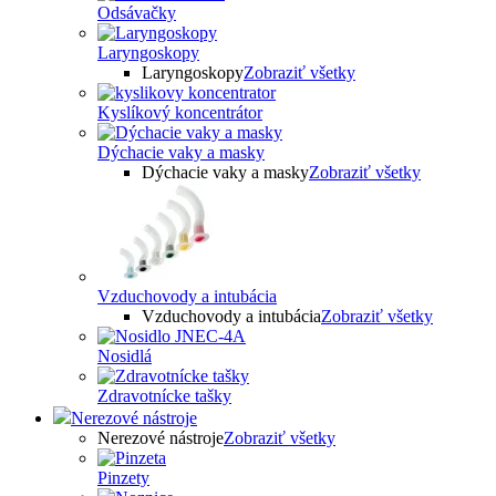
Odsávačky
Laryngoskopy
Laryngoskopy
Zobraziť všetky
Kyslíkový koncentrátor
Dýchacie vaky a masky
Dýchacie vaky a masky
Zobraziť všetky
Vzduchovody a intubácia
Vzduchovody a intubácia
Zobraziť všetky
Nosidlá
Zdravotnícke tašky
Nerezové nástroje
Nerezové nástroje
Zobraziť všetky
Pinzety