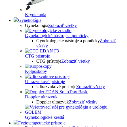
Kryoterapia
Gynekológia
Gynekológia
Zobraziť všetky
Gynekologické nástroje a pomôcky
Gynekologické nástroje a pomôcky
Zobraziť
všetky
CTG prístroje
CTG prístroje
Zobraziť všetky
Kolposkopy
Ultrazvukové prístroje
Ultrazvukové prístroje
Zobraziť všetky
Doppler ultrazvuk
Doppler ultrazvuk
Zobraziť všetky
Gynekologické kreslá
Fyzioterapeutické prístroje