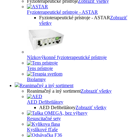
Fyzioterapeutické prístroje
Zobraziť všetky
Fyzioterapeutické prístroje - ASTAR
Fyzioterapeutické prístroje - ASTAR
Zobraziť
všetky
Nízkovýkonné fyzioterapeutické prístroje
Tens prístroje
Biolampy
Reanimačný a iný sortiment
Reanimačný a iný sortiment
Zobraziť všetky
AED Defibrilátory
AED Defibrilátory
Zobraziť všetky
Resuscitačné sety
Kyslíkové fľaše