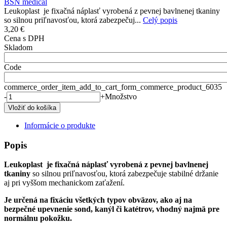
BSN medical
Leukoplast je fixačná náplasť vyrobená z pevnej bavlnenej tkaniny
so silnou priľnavosťou, ktorá zabezpečuj...
Celý popis
3,20 €
Cena s DPH
Skladom
Code
commerce_order_item_add_to_cart_form_commerce_product_6035
-
+
Množstvo
Informácie o produkte
Popis
Leukoplast je fixačná náplasť vyrobená z pevnej bavlnenej
tkaniny
so silnou priľnavosťou, ktorá zabezpečuje stabilné držanie
aj pri vyššom mechanickom zaťažení.
Je určená na fixáciu všetkých typov obväzov, ako aj na
bezpečné upevnenie sond, kanýl či katétrov, vhodný najmä pre
normálnu pokožku.