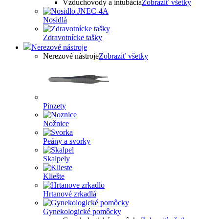
Vzduchovody a intubácia
Zobraziť všetky
Nosidlá
Zdravotnícke tašky
Nerezové nástroje
Nerezové nástroje
Zobraziť všetky
Pinzety
Nožnice
Peány a svorky
Skalpely
Kliešte
Hrtanové zrkadlá
Gynekologické pomôcky