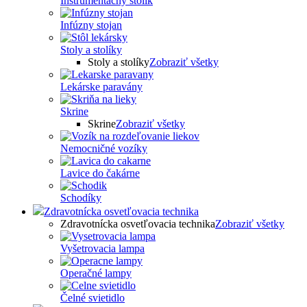
Inštrumentačný stolík
Infúzny stojan
Stoly a stolíky
Stoly a stolíky
Zobraziť všetky
Lekárske paravány
Skrine
Skrine
Zobraziť všetky
Nemocničné vozíky
Lavice do čakárne
Schodíky
Zdravotnícka osvetľovacia technika
Zdravotnícka osvetľovacia technika
Zobraziť všetky
Vyšetrovacia lampa
Operačné lampy
Čelné svietidlo