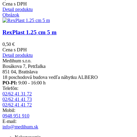
Cena s DPH
Detail produktu
Obrázok
RexPlast 1.25 cm 5 m
0,50 €
Cena s DPH
Detail produktu
Medihum s.r.o.
Bosákova 7, Petržalka
851 04, Bratislava
18 poschodová budova vedľa nábytku ALBERO
PO-PI:
9:00 - 16:00 h
Telefón:
02/62 41 31 72
02/62 41 41 73
02/62 41 41 72
Mobil:
0948 951 910
E-mail:
info@medihum.sk