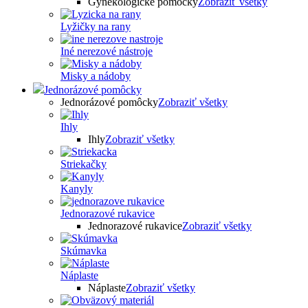
Gynekologické pomôcky
Zobraziť všetky
Lyžičky na rany
Iné nerezové nástroje
Misky a nádoby
Jednorázové pomôcky
Jednorázové pomôcky
Zobraziť všetky
Ihly
Ihly
Zobraziť všetky
Striekačky
Kanyly
Jednorazové rukavice
Jednorazové rukavice
Zobraziť všetky
Skúmavka
Náplaste
Náplaste
Zobraziť všetky