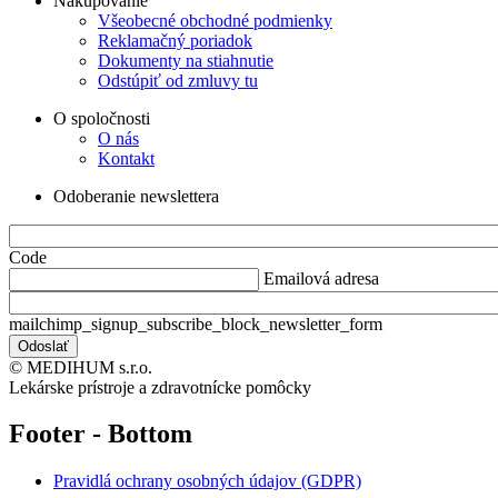
Nakupovanie
Všeobecné obchodné podmienky
Reklamačný poriadok
Dokumenty na stiahnutie
Odstúpiť od zmluvy tu
O spoločnosti
O nás
Kontakt
Odoberanie newslettera
Code
Emailová adresa
mailchimp_signup_subscribe_block_newsletter_form
© MEDIHUM s.r.o.
Lekárske prístroje a zdravotnícke pomôcky
Footer - Bottom
Pravidlá ochrany osobných údajov (GDPR)