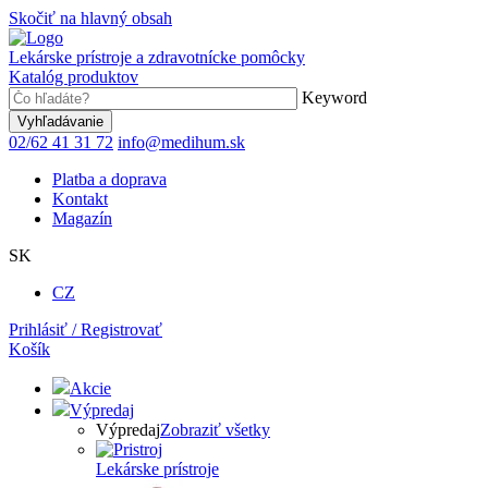
Skočiť na hlavný obsah
Lekárske prístroje a zdravotnícke pomôcky
Katalóg produktov
Keyword
02/62 41 31 72
info@medihum.sk
Platba a doprava
Kontakt
Magazín
SK
CZ
Prihlásiť / Registrovať
Košík
Akcie
Výpredaj
Výpredaj
Zobraziť všetky
Lekárske prístroje