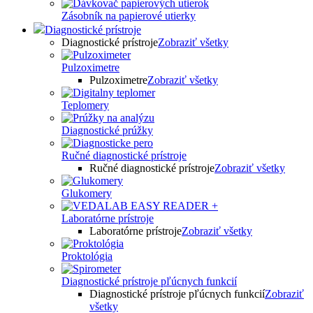
Zásobník na papierové utierky
Diagnostické prístroje
Diagnostické prístroje
Zobraziť všetky
Pulzoximetre
Pulzoximetre
Zobraziť všetky
Teplomery
Diagnostické prúžky
Ručné diagnostické prístroje
Ručné diagnostické prístroje
Zobraziť všetky
Glukomery
Laboratórne prístroje
Laboratórne prístroje
Zobraziť všetky
Proktológia
Diagnostické prístroje pľúcnych funkcií
Diagnostické prístroje pľúcnych funkcií
Zobraziť
všetky