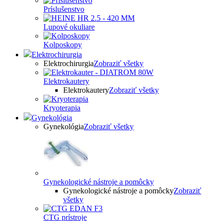
Príslušenstvo
Lupové okuliare
Kolposkopy
Elektrochirurgia
Elektrochirurgia
Zobraziť všetky
Elektrokautery
Elektrokautery
Zobraziť všetky
Kryoterapia
Gynekológia
Gynekológia
Zobraziť všetky
Gynekologické nástroje a pomôcky
Gynekologické nástroje a pomôcky
Zobraziť
všetky
CTG prístroje