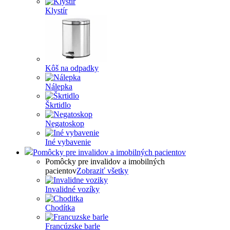
Klystír
Kôš na odpadky
Nálepka
Škrtidlo
Negatoskop
Iné vybavenie
Pomôcky pre invalidov a imobilných pacientov
Pomôcky pre invalidov a imobilných
pacientov
Zobraziť všetky
Invalidné vozíky
Chodítka
Francúzske barle