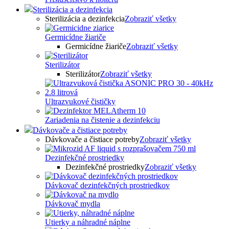
Sterilizácia a dezinfekcia
Sterilizácia a dezinfekcia
Zobraziť všetky
Germicídne žiariče
Germicídne žiariče
Zobraziť všetky
Sterilizátor
Sterilizátor
Zobraziť všetky
Ultrazvukové čističky
Zariadenia na čistenie a dezinfekciu
Dávkovače a čistiace potreby
Dávkovače a čistiace potreby
Zobraziť všetky
Dezinfekčné prostriedky
Dezinfekčné prostriedky
Zobraziť všetky
Dávkovač dezinfekčných prostriedkov
Dávkovač mydla
Utierky a náhradné náplne