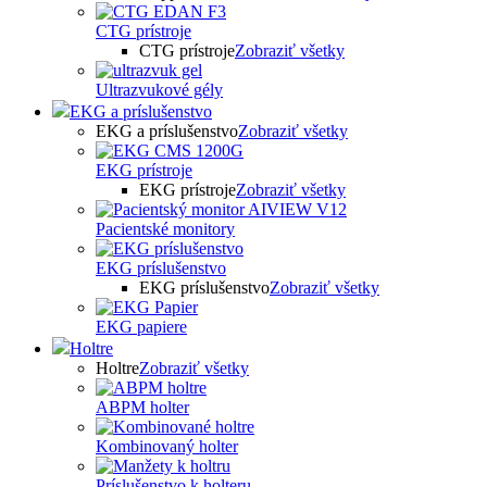
CTG prístroje
CTG prístroje
Zobraziť všetky
Ultrazvukové gély
EKG a príslušenstvo
EKG a príslušenstvo
Zobraziť všetky
EKG prístroje
EKG prístroje
Zobraziť všetky
Pacientské monitory
EKG príslušenstvo
EKG príslušenstvo
Zobraziť všetky
EKG papiere
Holtre
Holtre
Zobraziť všetky
ABPM holter
Kombinovaný holter
Príslušenstvo k holteru