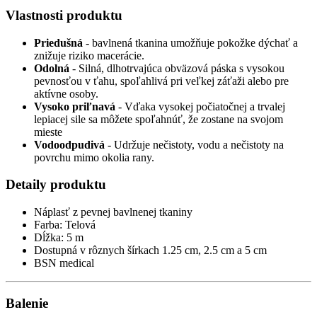
Vlastnosti produktu
Priedušná
- bavlnená tkanina umožňuje pokožke dýchať a
znižuje riziko macerácie.
Odolná
- Silná, dlhotrvajúca obväzová páska s vysokou
pevnosťou v ťahu, spoľahlivá pri veľkej záťaži alebo pre
aktívne osoby.
Vysoko priľnavá
- Vďaka vysokej počiatočnej a trvalej
lepiacej sile sa môžete spoľahnúť, že zostane na svojom
mieste
Vodoodpudivá
- Udržuje nečistoty, vodu a nečistoty na
povrchu mimo okolia rany.
Detaily produktu
Náplasť z pevnej bavlnenej tkaniny
Farba: Telová
Dĺžka: 5 m
Dostupná v rôznych šírkach 1.25 cm, 2.5 cm a 5 cm
BSN medical
Balenie