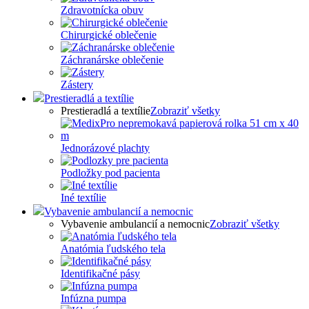
Zdravotnícka obuv
Chirurgické oblečenie
Záchranárske oblečenie
Zástery
Prestieradlá a textílie
Prestieradlá a textílie
Zobraziť všetky
Jednorázové plachty
Podložky pod pacienta
Iné textílie
Vybavenie ambulancií a nemocnic
Vybavenie ambulancií a nemocnic
Zobraziť všetky
Anatómia ľudského tela
Identifikačné pásy
Infúzna pumpa