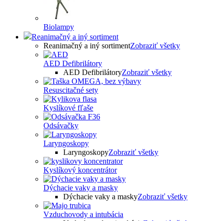
Biolampy
Reanimačný a iný sortiment
Reanimačný a iný sortiment
Zobraziť všetky
AED Defibrilátory
AED Defibrilátory
Zobraziť všetky
Resuscitačné sety
Kyslíkové fľaše
Odsávačky
Laryngoskopy
Laryngoskopy
Zobraziť všetky
Kyslíkový koncentrátor
Dýchacie vaky a masky
Dýchacie vaky a masky
Zobraziť všetky
Vzduchovody a intubácia