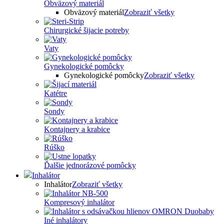
Obväzový materiál
Obväzový materiál
Zobraziť všetky
Chirurgické šijacie potreby
Vaty
Gynekologické pomôcky
Gynekologické pomôcky
Zobraziť všetky
Katétre
Sondy
Kontajnery a krabice
Rúško
Ďalšie jednorázové pomôcky
Inhalátor
Inhalátor
Zobraziť všetky
Kompresový inhalátor
Iné inhalátory