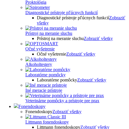
Proktológia
Diagnostické prístroje pľúcnych funkcií
Diagnostické prístroje pľúcnych funkcií
Zobraziť
všetky
Prístroj na meranie sluchu
Prístroj na meranie sluchu
Zobraziť všetky
Očné vyšetrenie
Očné vyšetrenie
Zobraziť všetky
Alkoholtestery
Laboratórne pomôcky
Laboratórne pomôcky
Zobraziť všetky
Iné meracie prístroje
Veterinárne pomôcky a prístroje pre prax
Fonendoskopy
Fonendoskopy
Zobraziť všetky
Littmann fonendoskopy
Littmann fonendoskopy
Zobraziť všetky