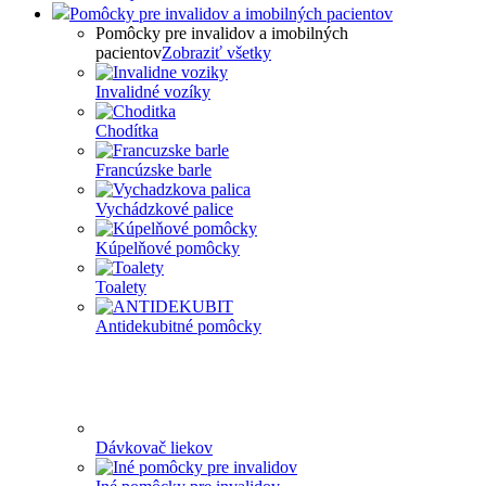
Pomôcky pre invalidov a imobilných pacientov
Pomôcky pre invalidov a imobilných
pacientov
Zobraziť všetky
Invalidné vozíky
Chodítka
Francúzske barle
Vychádzkové palice
Kúpelňové pomôcky
Toalety
Antidekubitné pomôcky
Dávkovač liekov