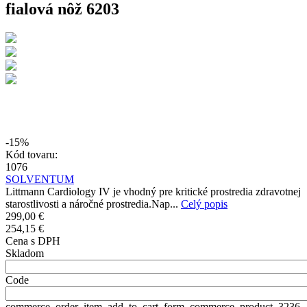
fialová nôž 6203
-15%
Kód tovaru:
1076
SOLVENTUM
Littmann Cardiology IV je vhodný pre kritické prostredia zdravotnej
starostlivosti a náročné prostredia.Nap...
Celý popis
299,00 €
254,15 €
Cena s DPH
Skladom
Code
commerce_order_item_add_to_cart_form_commerce_product_3236