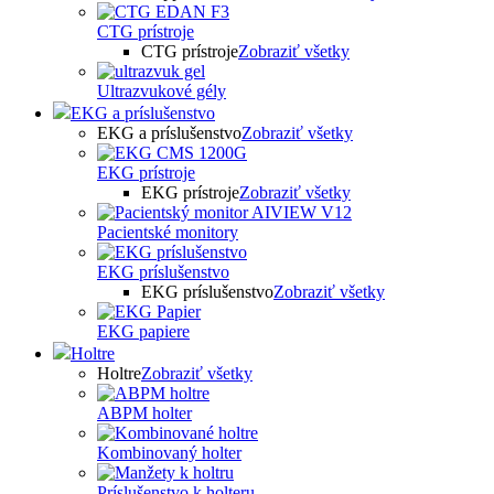
CTG prístroje
CTG prístroje
Zobraziť všetky
Ultrazvukové gély
EKG a príslušenstvo
EKG a príslušenstvo
Zobraziť všetky
EKG prístroje
EKG prístroje
Zobraziť všetky
Pacientské monitory
EKG príslušenstvo
EKG príslušenstvo
Zobraziť všetky
EKG papiere
Holtre
Holtre
Zobraziť všetky
ABPM holter
Kombinovaný holter
Príslušenstvo k holteru