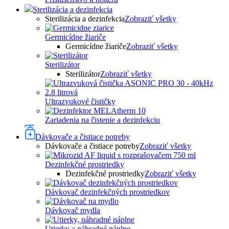
Sterilizácia a dezinfekcia
Sterilizácia a dezinfekcia
Zobraziť všetky
Germicídne žiariče
Germicídne žiariče
Zobraziť všetky
Sterilizátor
Sterilizátor
Zobraziť všetky
Ultrazvukové čističky
Zariadenia na čistenie a dezinfekciu
Dávkovače a čistiace potreby
Dávkovače a čistiace potreby
Zobraziť všetky
Dezinfekčné prostriedky
Dezinfekčné prostriedky
Zobraziť všetky
Dávkovač dezinfekčných prostriedkov
Dávkovač mydla
Utierky a náhradné náplne