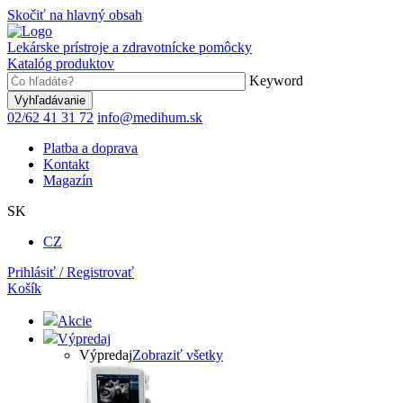
Skočiť na hlavný obsah
Lekárske prístroje a zdravotnícke pomôcky
Katalóg produktov
Keyword
02/62 41 31 72
info@medihum.sk
Platba a doprava
Kontakt
Magazín
SK
CZ
Prihlásiť / Registrovať
Košík
Akcie
Výpredaj
Výpredaj
Zobraziť všetky