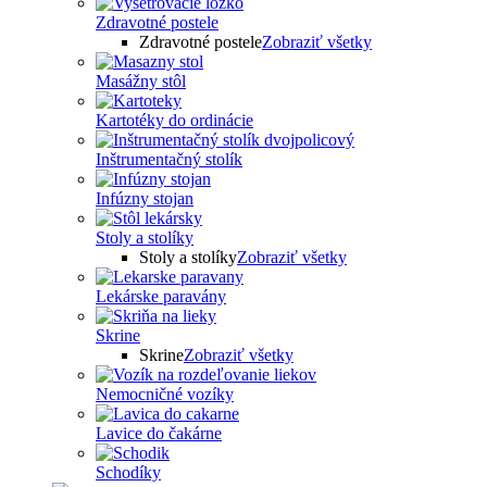
Zdravotné postele
Zdravotné postele
Zobraziť všetky
Masážny stôl
Kartotéky do ordinácie
Inštrumentačný stolík
Infúzny stojan
Stoly a stolíky
Stoly a stolíky
Zobraziť všetky
Lekárske paravány
Skrine
Skrine
Zobraziť všetky
Nemocničné vozíky
Lavice do čakárne
Schodíky