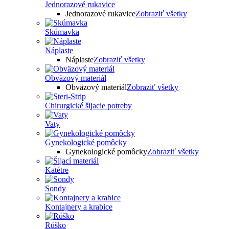
Jednorazové rukavice
Jednorazové rukavice
Zobraziť všetky
Skúmavka
Náplaste
Náplaste
Zobraziť všetky
Obväzový materiál
Obväzový materiál
Zobraziť všetky
Chirurgické šijacie potreby
Vaty
Gynekologické pomôcky
Gynekologické pomôcky
Zobraziť všetky
Katétre
Sondy
Kontajnery a krabice
Rúško