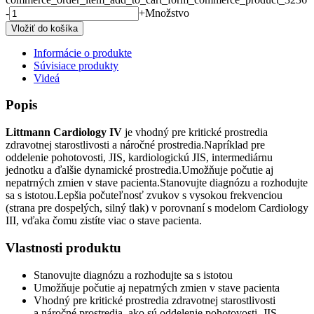
-
+
Množstvo
Informácie o produkte
Súvisiace produkty
Videá
Popis
Littmann Cardiology IV
je vhodný pre kritické prostredia
zdravotnej starostlivosti a náročné prostredia.Napríklad pre
oddelenie pohotovosti, JIS, kardiologickú JIS, intermediárnu
jednotku a ďalšie dynamické prostredia.Umožňuje počutie aj
nepatrných zmien v stave pacienta.Stanovujte diagnózu a rozhodujte
sa s istotou.Lepšia počuteľnosť zvukov s vysokou frekvenciou
(strana pre dospelých, silný tlak) v porovnaní s modelom Cardiology
III, vďaka čomu zistíte viac o stave pacienta.
Vlastnosti produktu
Stanovujte diagnózu a rozhodujte sa s istotou
Umožňuje počutie aj nepatrných zmien v stave pacienta
Vhodný pre kritické prostredia zdravotnej starostlivosti
a náročné prostredia, ako sú oddelenie pohotovosti, JIS,