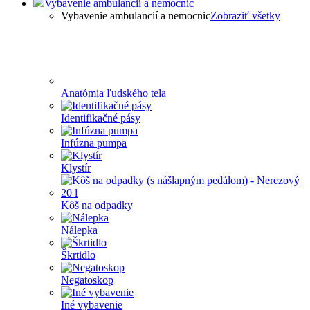
Vybavenie ambulancií a nemocnic
Vybavenie ambulancií a nemocnic
Zobraziť všetky
Anatómia ľudského tela
Identifikačné pásy
Infúzna pumpa
Klystír
Kôš na odpadky
Nálepka
Škrtidlo
Negatoskop
Iné vybavenie