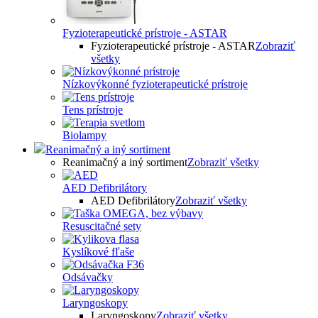
Fyzioterapeutické prístroje - ASTAR
Fyzioterapeutické prístroje - ASTAR
Zobraziť
všetky
Nízkovýkonné fyzioterapeutické prístroje
Tens prístroje
Biolampy
Reanimačný a iný sortiment
Reanimačný a iný sortiment
Zobraziť všetky
AED Defibrilátory
AED Defibrilátory
Zobraziť všetky
Resuscitačné sety
Kyslíkové fľaše
Odsávačky
Laryngoskopy
Laryngoskopy
Zobraziť všetky