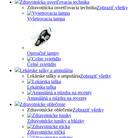
Zdravotnícka osvetľovacia technika
Zdravotnícka osvetľovacia technika
Zobraziť všetky
Vyšetrovacia lampa
Operačné lampy
Čelné svietidlo
Lekárske tašky a ampulária
Lekárske tašky a ampulária
Zobraziť všetky
Lekárska taška
Ampuláriá a púzdra na recepty
Zdravotnícke oblečenie
Zdravotnícke oblečenie
Zobraziť všetky
Zdravotnícke tuniky a blúzky
Zdravotnícke tričká