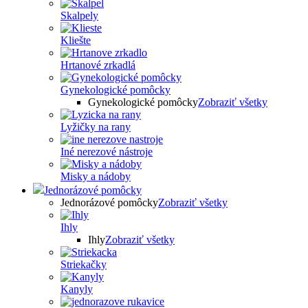
Skalpely
Kliešte
Hrtanové zrkadlá
Gynekologické pomôcky
Gynekologické pomôcky
Zobraziť všetky
Lyžičky na rany
Iné nerezové nástroje
Misky a nádoby
Jednorázové pomôcky
Jednorázové pomôcky
Zobraziť všetky
Ihly
Ihly
Zobraziť všetky
Striekačky
Kanyly