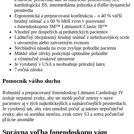
kardiologická JIS, intermediárna jednotka a ďalšie dynamické
prostredia
Ergonomická a prepracovaná konštrukcia – o 40 % väčší
hrudný snímač a o 60 % hlbší zvon v porovnaní
s fonendoskopom 3M™ Littmann® Classic III™
Vhodný pre dospelých aj pediatrických pacientov
Laditeľný obojstranný hrudný snímač z nehrdzavejúcej ocele
s otvoreným alebo zatvoreným zvonom
Nechladivá násada na zvon zvyšuje pohodlie pacienta
Mäkké ušné olivky poskytujú optimálne pohodlie
a výnimočné zvukové utesnenie
Je vyrobený v USA a neobsahuje prírodný latex
7-ročná záruka
Pomocník vášho sluchu
Robustný a prepracovaný fonendoskop Littmann Cardiology IV
izoluje nepatrné zvuky, aby ste mohli počuť zmeny v stave
pacientov aj v tých najkritickejších a najnáročnejších prostrediach.
Je vyrobený tak, aby vám umožnil počuť aj takmer nepočuteľné
zvuky, ako sú aortálna stenóza, zvuk oziev S3 a sotva počuteľné
pľúcne anomálie
Správna voľba fonendoskopu vám