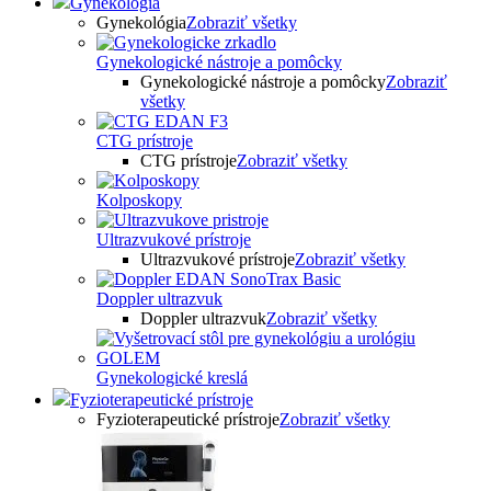
Gynekológia
Gynekológia
Zobraziť všetky
Gynekologické nástroje a pomôcky
Gynekologické nástroje a pomôcky
Zobraziť
všetky
CTG prístroje
CTG prístroje
Zobraziť všetky
Kolposkopy
Ultrazvukové prístroje
Ultrazvukové prístroje
Zobraziť všetky
Doppler ultrazvuk
Doppler ultrazvuk
Zobraziť všetky
Gynekologické kreslá
Fyzioterapeutické prístroje
Fyzioterapeutické prístroje
Zobraziť všetky