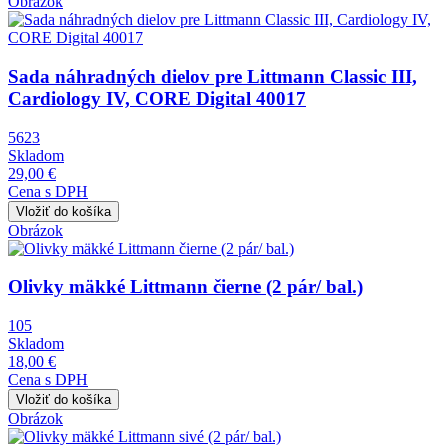
Obrázok
Sada náhradných dielov pre Littmann Classic III,
Cardiology IV, CORE Digital 40017
5623
Skladom
29,00 €
Cena s DPH
Obrázok
Olivky mäkké Littmann čierne (2 pár/ bal.)
105
Skladom
18,00 €
Cena s DPH
Obrázok