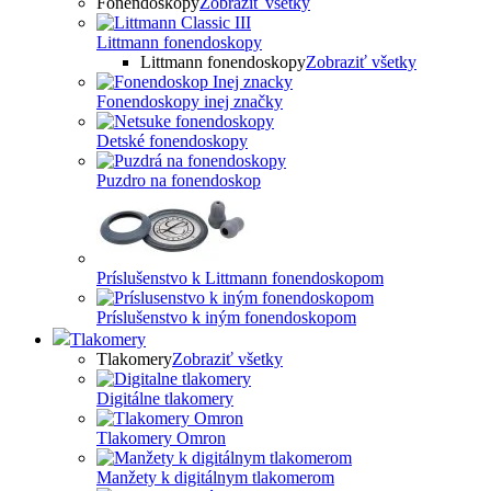
Fonendoskopy
Zobraziť všetky
Littmann fonendoskopy
Littmann fonendoskopy
Zobraziť všetky
Fonendoskopy inej značky
Detské fonendoskopy
Puzdro na fonendoskop
Príslušenstvo k Littmann fonendoskopom
Príslušenstvo k iným fonendoskopom
Tlakomery
Tlakomery
Zobraziť všetky
Digitálne tlakomery
Tlakomery Omron
Manžety k digitálnym tlakomerom