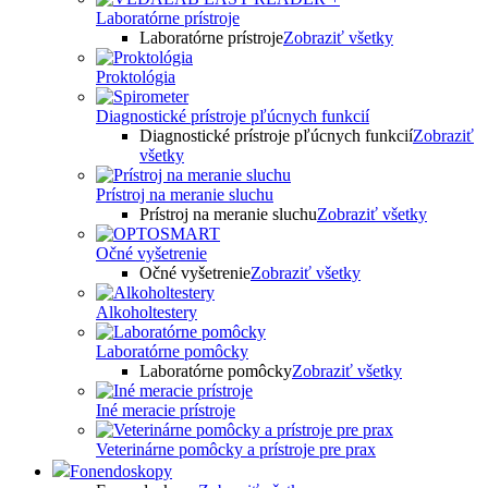
Laboratórne prístroje
Laboratórne prístroje
Zobraziť všetky
Proktológia
Diagnostické prístroje pľúcnych funkcií
Diagnostické prístroje pľúcnych funkcií
Zobraziť
všetky
Prístroj na meranie sluchu
Prístroj na meranie sluchu
Zobraziť všetky
Očné vyšetrenie
Očné vyšetrenie
Zobraziť všetky
Alkoholtestery
Laboratórne pomôcky
Laboratórne pomôcky
Zobraziť všetky
Iné meracie prístroje
Veterinárne pomôcky a prístroje pre prax
Fonendoskopy