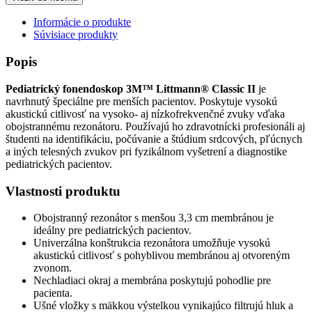
Informácie o produkte
Súvisiace produkty
Popis
Pediatrický fonendoskop 3M™ Littmann® Classic II
je
navrhnutý špeciálne pre menších pacientov. Poskytuje vysokú
akustickú citlivosť na vysoko- aj nízkofrekvenčné zvuky vďaka
obojstrannému rezonátoru. Používajú ho zdravotnícki profesionáli aj
študenti na identifikáciu, počúvanie a štúdium srdcových, pľúcnych
a iných telesných zvukov pri fyzikálnom vyšetrení a diagnostike
pediatrických pacientov.
Vlastnosti produktu
Obojstranný rezonátor s menšou 3,3 cm membránou je
ideálny pre pediatrických pacientov.
Univerzálna konštrukcia rezonátora umožňuje vysokú
akustickú citlivosť s pohyblivou membránou aj otvoreným
zvonom.
Nechladiaci okraj a membrána poskytujú pohodlie pre
pacienta.
Ušné vložky s mäkkou výstelkou vynikajúco filtrujú hluk a