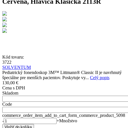
Červená, Hlavica Klasická 2113R
Kód tovaru:
3722
SOLVENTUM
Pediatrický fonendoskop 3M™ Littmann® Classic II je navrhnutý
špeciálne pre menších pacientov. Poskytuje vy...
Celý popis
130,00 €
Cena s DPH
Skladom
Code
commerce_order_item_add_to_cart_form_commerce_product_5098
-
+
Množstvo