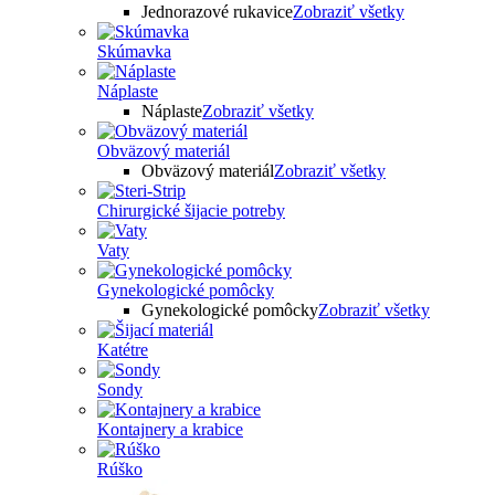
Jednorazové rukavice
Zobraziť všetky
Skúmavka
Náplaste
Náplaste
Zobraziť všetky
Obväzový materiál
Obväzový materiál
Zobraziť všetky
Chirurgické šijacie potreby
Vaty
Gynekologické pomôcky
Gynekologické pomôcky
Zobraziť všetky
Katétre
Sondy
Kontajnery a krabice
Rúško