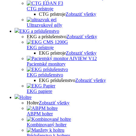
CTG prístroje
CTG prístroje
Zobraziť všetky
Ultrazvukové gély
EKG a príslušenstvo
EKG a príslušenstvo
Zobraziť všetky
EKG prístroje
EKG prístroje
Zobraziť všetky
Pacientské monitory
EKG príslušenstvo
EKG príslušenstvo
Zobraziť všetky
EKG papiere
Holtre
Holtre
Zobraziť všetky
ABPM holter
Kombinovaný holter
Príslušenstvo k holteru