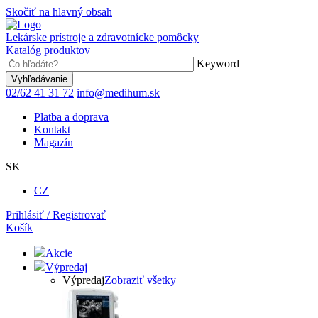
Skočiť na hlavný obsah
Lekárske prístroje a zdravotnícke pomôcky
Katalóg produktov
Keyword
02/62 41 31 72
info@medihum.sk
Platba a doprava
Kontakt
Magazín
SK
CZ
Prihlásiť / Registrovať
Košík
Akcie
Výpredaj
Výpredaj
Zobraziť všetky