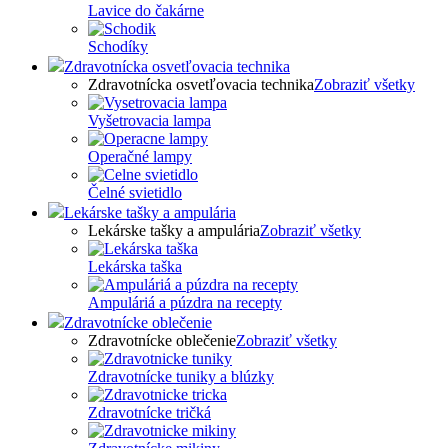
Lavice do čakárne
Schodíky
Zdravotnícka osvetľovacia technika
Zdravotnícka osvetľovacia technika
Zobraziť všetky
Vyšetrovacia lampa
Operačné lampy
Čelné svietidlo
Lekárske tašky a ampulária
Lekárske tašky a ampulária
Zobraziť všetky
Lekárska taška
Ampuláriá a púzdra na recepty
Zdravotnícke oblečenie
Zdravotnícke oblečenie
Zobraziť všetky
Zdravotnícke tuniky a blúzky
Zdravotnícke tričká