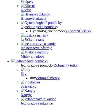
Skalpely
Kliešte
Hrtanové zrkadlá
Gynekologické pomôcky
Gynekologické pomôcky
Zobraziť všetky
Lyžičky na rany
Iné nerezové nástroje
Misky a nádoby
Jednorázové pomôcky
Jednorázové pomôcky
Zobraziť všetky
Ihly
Ihly
Zobraziť všetky
Striekačky
Kanyly
Jednorazové rukavice