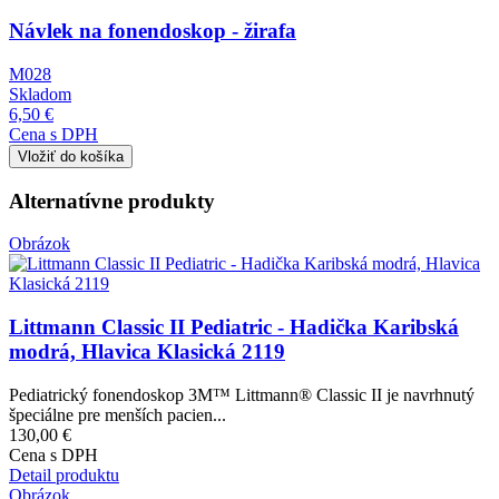
Návlek na fonendoskop - žirafa
M028
Skladom
6,50 €
Cena s DPH
Alternatívne produkty
Obrázok
Littmann Classic II Pediatric - Hadička Karibská
modrá, Hlavica Klasická 2119
Pediatrický fonendoskop 3M™ Littmann® Classic II je navrhnutý
špeciálne pre menších pacien...
130,00 €
Cena s DPH
Detail produktu
Obrázok