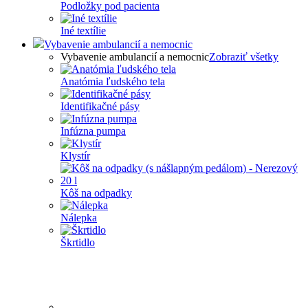
Podložky pod pacienta
Iné textílie
Vybavenie ambulancií a nemocnic
Vybavenie ambulancií a nemocnic
Zobraziť všetky
Anatómia ľudského tela
Identifikačné pásy
Infúzna pumpa
Klystír
Kôš na odpadky
Nálepka
Škrtidlo