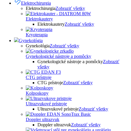
Elektrochirurgia
Elektrochirurgia
Zobraziť všetky
Elektrokautery
Elektrokautery
Zobraziť všetky
Kryoterapia
Gynekológia
Gynekológia
Zobraziť všetky
Gynekologické nástroje a pomôcky
Gynekologické nástroje a pomôcky
Zobraziť
všetky
CTG prístroje
CTG prístroje
Zobraziť všetky
Kolposkopy
Ultrazvukové prístroje
Ultrazvukové prístroje
Zobraziť všetky
Doppler ultrazvuk
Doppler ultrazvuk
Zobraziť všetky