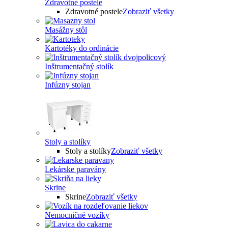
Zdravotné postele
Zdravotné postele
Zobraziť všetky
Masážny stôl
Kartotéky do ordinácie
Inštrumentačný stolík
Infúzny stojan
Stoly a stolíky
Stoly a stolíky
Zobraziť všetky
Lekárske paravány
Skrine
Skrine
Zobraziť všetky
Nemocničné vozíky