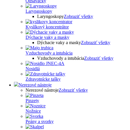
Odsávačky
Laryngoskopy
Laryngoskopy
Zobraziť všetky
Kyslíkový koncentrátor
Dýchacie vaky a masky
Dýchacie vaky a masky
Zobraziť všetky
Vzduchovody a intubácia
Vzduchovody a intubácia
Zobraziť všetky
Nosidlá
Zdravotnícke tašky
Nerezové nástroje
Nerezové nástroje
Zobraziť všetky
Pinzety
Nožnice
Peány a svorky