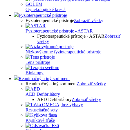
Gynekologické kreslá
Fyzioterapeutické prístroje
Fyzioterapeutické prístroje
Zobraziť všetky
Fyzioterapeutické prístroje - ASTAR
Fyzioterapeutické prístroje - ASTAR
Zobraziť
všetky
Nízkovýkonné fyzioterapeutické prístroje
Tens prístroje
Biolampy
Reanimačný a iný sortiment
Reanimačný a iný sortiment
Zobraziť všetky
AED Defibrilátory
AED Defibrilátory
Zobraziť všetky
Resuscitačné sety
Kyslíkové fľaše