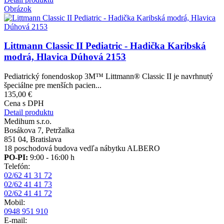
Obrázok
Littmann Classic II Pediatric - Hadička Karibská
modrá, Hlavica Dúhová 2153
Pediatrický fonendoskop 3M™ Littmann® Classic II je navrhnutý
špeciálne pre menších pacien...
135,00 €
Cena s DPH
Detail produktu
Medihum s.r.o.
Bosákova 7, Petržalka
851 04, Bratislava
18 poschodová budova vedľa nábytku ALBERO
PO-PI:
9:00 - 16:00 h
Telefón:
02/62 41 31 72
02/62 41 41 73
02/62 41 41 72
Mobil:
0948 951 910
E-mail: