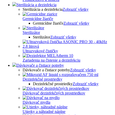
Sterilizácia a dezinfekcia
Sterilizácia a dezinfekcia
Zobraziť všetky
Germicídne žiariče
Germicídne žiariče
Zobraziť všetky
Sterilizátor
Sterilizátor
Zobraziť všetky
Ultrazvukové čističky
Zariadenia na čistenie a dezinfekciu
Dávkovače a čistiace potreby
Dávkovače a čistiace potreby
Zobraziť všetky
Dezinfekčné prostriedky
Dezinfekčné prostriedky
Zobraziť všetky
Dávkovač dezinfekčných prostriedkov
Dávkovač mydla
Utierky a náhradné náplne