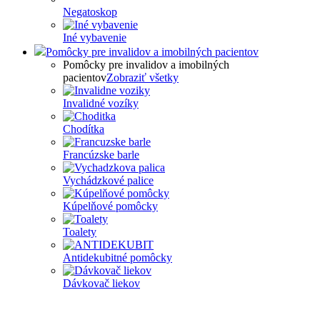
Negatoskop
Iné vybavenie
Pomôcky pre invalidov a imobilných pacientov
Pomôcky pre invalidov a imobilných
pacientov
Zobraziť všetky
Invalidné vozíky
Chodítka
Francúzske barle
Vychádzkové palice
Kúpelňové pomôcky
Toalety
Antidekubitné pomôcky
Dávkovač liekov