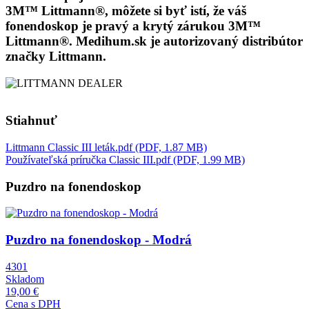
3M™ Littmann®, môžete si byť istí, že váš
fonendoskop je pravý a krytý zárukou 3M™
Littmann®. Medihum.sk je autorizovaný distribútor
značky Littmann.
Stiahnuť
Littmann Classic III leták.pdf (PDF, 1.87 MB)
Používateľská príručka Classic III.pdf (PDF, 1.99 MB)
Puzdro na fonendoskop
Obrázok
Puzdro na fonendoskop - Modrá
4301
Skladom
19,00 €
Cena s DPH