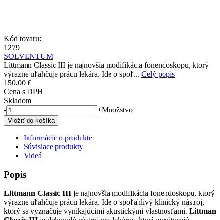
Kód tovaru:
1279
SOLVENTUM
Littmann Classic III je najnovšia modifikácia fonendoskopu, ktorý
výrazne uľahčuje prácu lekára. Ide o spoľ...
Celý popis
150,00 €
Cena s DPH
Skladom
-
+
Množstvo
Informácie o produkte
Súvisiace produkty
Videá
Popis
Littmann Classic III
je najnovšia modifikácia fonendoskopu, ktorý
výrazne uľahčuje prácu lekára. Ide o spoľahlivý klinický nástroj,
ktorý sa vyznačuje vynikajúcimi akustickými vlastnosťami.
Littman
Classic III
je dokonalý nástroj pre lekárov, ktorí monitorujú