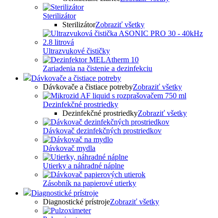
Sterilizátor
Sterilizátor
Zobraziť všetky
Ultrazvukové čističky
Zariadenia na čistenie a dezinfekciu
Dávkovače a čistiace potreby
Dávkovače a čistiace potreby
Zobraziť všetky
Dezinfekčné prostriedky
Dezinfekčné prostriedky
Zobraziť všetky
Dávkovač dezinfekčných prostriedkov
Dávkovač mydla
Utierky a náhradné náplne
Zásobník na papierové utierky
Diagnostické prístroje
Diagnostické prístroje
Zobraziť všetky