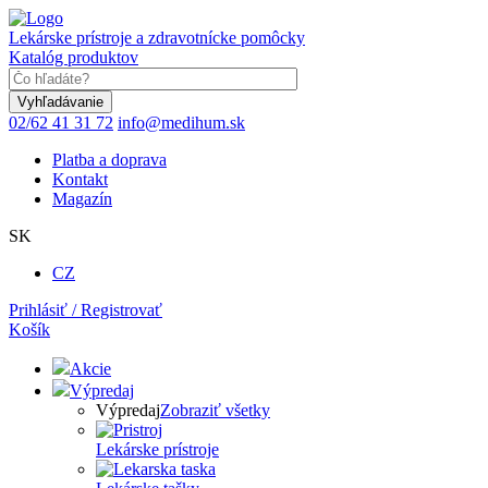
Skočiť
na
Lekárske prístroje a zdravotnícke pomôcky
hlavný
Katalóg produktov
obsah
Keyword
02/62 41 31 72
info@medihum.sk
Platba a doprava
Kontakt
Magazín
SK
CZ
Prihlásiť / Registrovať
Košík
Akcie
Výpredaj
Výpredaj
Zobraziť všetky
Lekárske prístroje