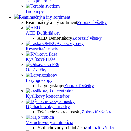
Tens prístroje
Biolampy
Reanimačný a iný sortiment
Reanimačný a iný sortiment
Zobraziť všetky
AED Defibrilátory
AED Defibrilátory
Zobraziť všetky
Resuscitačné sety
Kyslíkové fľaše
Odsávačky
Laryngoskopy
Laryngoskopy
Zobraziť všetky
Kyslíkový koncentrátor
Dýchacie vaky a masky
Dýchacie vaky a masky
Zobraziť všetky
Vzduchovody a intubácia
Vzduchovody a intubácia
Zobraziť všetky