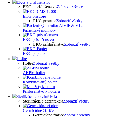
EKG a príslušenstvo
EKG a príslušenstvo
Zobraziť všetky
EKG prístroje
EKG prístroje
Zobraziť všetky
Pacientské monitory
EKG príslušenstvo
EKG príslušenstvo
Zobraziť všetky
EKG papiere
Holtre
Holtre
Zobraziť všetky
ABPM holter
Kombinovaný holter
Príslušenstvo k holteru
Sterilizácia a dezinfekcia
Sterilizácia a dezinfekcia
Zobraziť všetky
Germicídne žiariče
Germicídne žiariče
Zobraziť všetky