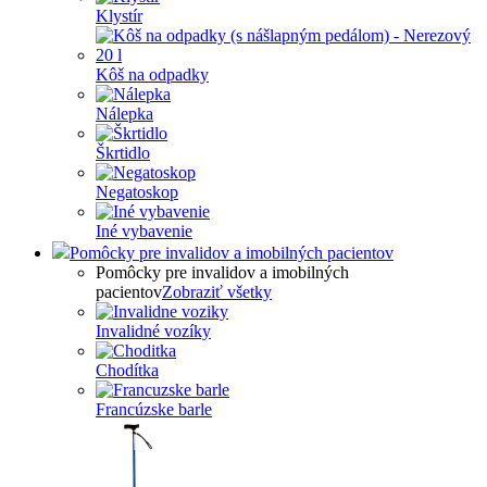
Klystír
Kôš na odpadky
Nálepka
Škrtidlo
Negatoskop
Iné vybavenie
Pomôcky pre invalidov a imobilných pacientov
Pomôcky pre invalidov a imobilných
pacientov
Zobraziť všetky
Invalidné vozíky
Chodítka
Francúzske barle