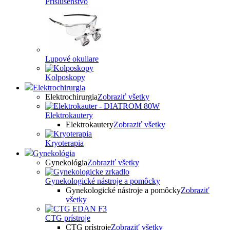
Príslušenstvo
Lupové okuliare
Kolposkopy
Elektrochirurgia
Elektrochirurgia
Zobraziť všetky
Elektrokautery
Elektrokautery
Zobraziť všetky
Kryoterapia
Gynekológia
Gynekológia
Zobraziť všetky
Gynekologické nástroje a pomôcky
Gynekologické nástroje a pomôcky
Zobraziť
všetky
CTG prístroje
CTG prístroje
Zobraziť všetky