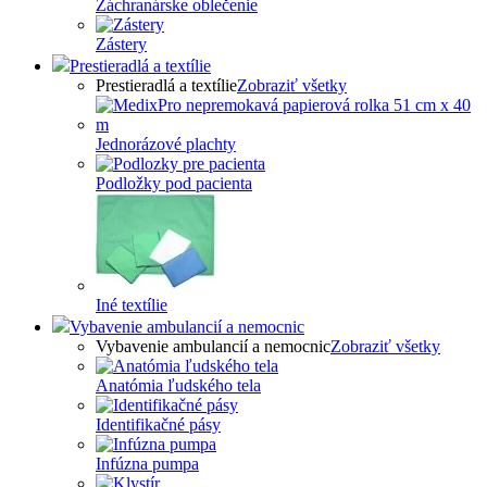
Záchranárske oblečenie
Zástery
Prestieradlá a textílie
Prestieradlá a textílie
Zobraziť všetky
Jednorázové plachty
Podložky pod pacienta
Iné textílie
Vybavenie ambulancií a nemocnic
Vybavenie ambulancií a nemocnic
Zobraziť všetky
Anatómia ľudského tela
Identifikačné pásy
Infúzna pumpa