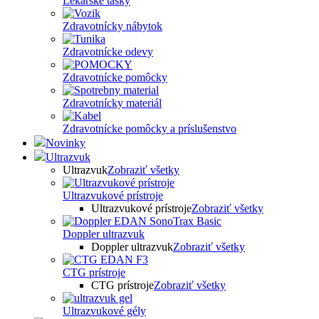
Lekárske tašky
Zdravotnícky nábytok
Zdravotnícke odevy
Zdravotnícke pomôcky
Zdravotnícky materiál
Zdravotnícke pomôcky a príslušenstvo
Novinky
Ultrazvuk
Ultrazvuk
Zobraziť všetky
Ultrazvukové prístroje
Ultrazvukové prístroje
Zobraziť všetky
Doppler ultrazvuk
Doppler ultrazvuk
Zobraziť všetky
CTG prístroje
CTG prístroje
Zobraziť všetky
Ultrazvukové gély