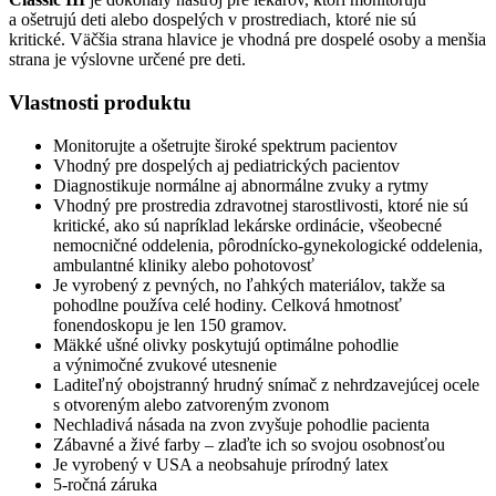
a ošetrujú deti alebo dospelých v prostrediach, ktoré nie sú
kritické. Väčšia strana hlavice je vhodná pre dospelé osoby a menšia
strana je výslovne určené pre deti.
Vlastnosti produktu
Monitorujte a ošetrujte široké spektrum pacientov
Vhodný pre dospelých aj pediatrických pacientov
Diagnostikuje normálne aj abnormálne zvuky a rytmy
Vhodný pre prostredia zdravotnej starostlivosti, ktoré nie sú
kritické, ako sú napríklad lekárske ordinácie, všeobecné
nemocničné oddelenia, pôrodnícko-gynekologické oddelenia,
ambulantné kliniky alebo pohotovosť
Je vyrobený z pevných, no ľahkých materiálov, takže sa
pohodlne používa celé hodiny. Celková hmotnosť
fonendoskopu je len 150 gramov.
Mäkké ušné olivky poskytujú optimálne pohodlie
a výnimočné zvukové utesnenie
Laditeľný obojstranný hrudný snímač z nehrdzavejúcej ocele
s otvoreným alebo zatvoreným zvonom
Nechladivá násada na zvon zvyšuje pohodlie pacienta
Zábavné a živé farby – zlaďte ich so svojou osobnosťou
Je vyrobený v USA a neobsahuje prírodný latex
5-ročná záruka