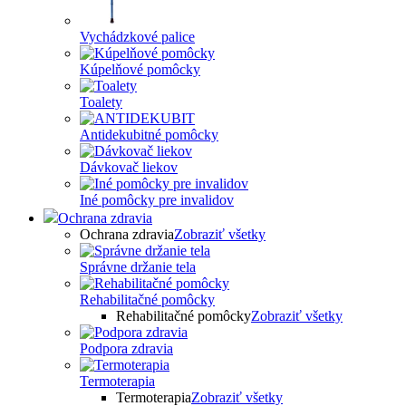
Vychádzkové palice
Kúpelňové pomôcky
Toalety
Antidekubitné pomôcky
Dávkovač liekov
Iné pomôcky pre invalidov
Ochrana zdravia
Ochrana zdravia
Zobraziť všetky
Správne držanie tela
Rehabilitačné pomôcky
Rehabilitačné pomôcky
Zobraziť všetky
Podpora zdravia
Termoterapia
Termoterapia
Zobraziť všetky