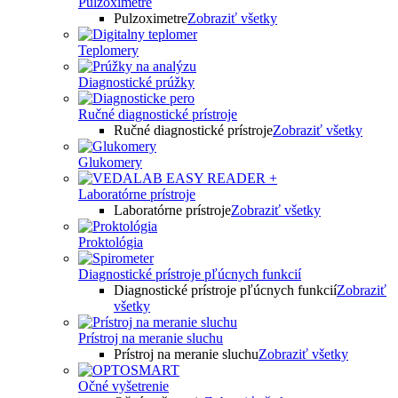
Pulzoximetre
Pulzoximetre
Zobraziť všetky
Teplomery
Diagnostické prúžky
Ručné diagnostické prístroje
Ručné diagnostické prístroje
Zobraziť všetky
Glukomery
Laboratórne prístroje
Laboratórne prístroje
Zobraziť všetky
Proktológia
Diagnostické prístroje pľúcnych funkcií
Diagnostické prístroje pľúcnych funkcií
Zobraziť
všetky
Prístroj na meranie sluchu
Prístroj na meranie sluchu
Zobraziť všetky
Očné vyšetrenie