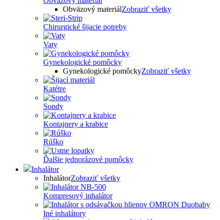
Obväzový materiál
Obväzový materiál
Zobraziť všetky
Chirurgické šijacie potreby
Vaty
Gynekologické pomôcky
Gynekologické pomôcky
Zobraziť všetky
Katétre
Sondy
Kontajnery a krabice
Rúško
Ďalšie jednorázové pomôcky
Inhalátor
Inhalátor
Zobraziť všetky
Kompresový inhalátor
Iné inhalátory