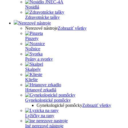
Nosidlá
Zdravotnícke tašky
Nerezové nástroje
Nerezové nástroje
Zobraziť všetky
Pinzety
Nožnice
Peány a svorky
Skalpely
Kliešte
Hrtanové zrkadlá
Gynekologické pomôcky
Gynekologické pomôcky
Zobraziť všetky
Lyžičky na rany
Iné nerezové nástroje