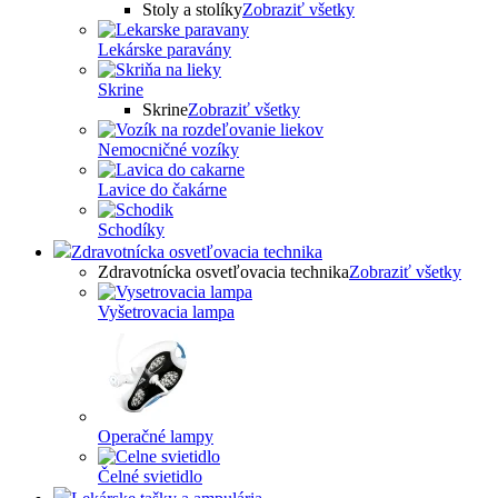
Stoly a stolíky
Zobraziť všetky
Lekárske paravány
Skrine
Skrine
Zobraziť všetky
Nemocničné vozíky
Lavice do čakárne
Schodíky
Zdravotnícka osvetľovacia technika
Zdravotnícka osvetľovacia technika
Zobraziť všetky
Vyšetrovacia lampa
Operačné lampy
Čelné svietidlo