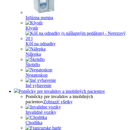
Infúzna pumpa
Klystír
Kôš na odpadky
Nálepka
Škrtidlo
Negatoskop
Iné vybavenie
Pomôcky pre invalidov a imobilných pacientov
Pomôcky pre invalidov a imobilných
pacientov
Zobraziť všetky
Invalidné vozíky
Chodítka