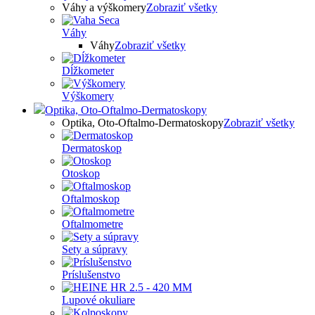
Váhy a výškomery
Zobraziť všetky
Váhy
Váhy
Zobraziť všetky
Dĺžkometer
Výškomery
Optika, Oto-Oftalmo-Dermatoskopy
Optika, Oto-Oftalmo-Dermatoskopy
Zobraziť všetky
Dermatoskop
Otoskop
Oftalmoskop
Oftalmometre
Sety a súpravy
Príslušenstvo
Lupové okuliare