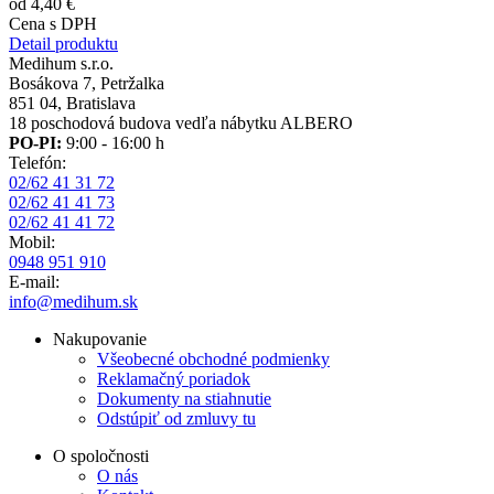
od 4,40 €
Cena s DPH
Detail produktu
Medihum s.r.o.
Bosákova 7, Petržalka
851 04, Bratislava
18 poschodová budova vedľa nábytku ALBERO
PO-PI:
9:00 - 16:00 h
Telefón:
02/62 41 31 72
02/62 41 41 73
02/62 41 41 72
Mobil:
0948 951 910
E-mail:
info@medihum.sk
Nakupovanie
Všeobecné obchodné podmienky
Reklamačný poriadok
Dokumenty na stiahnutie
Odstúpiť od zmluvy tu
O spoločnosti
O nás