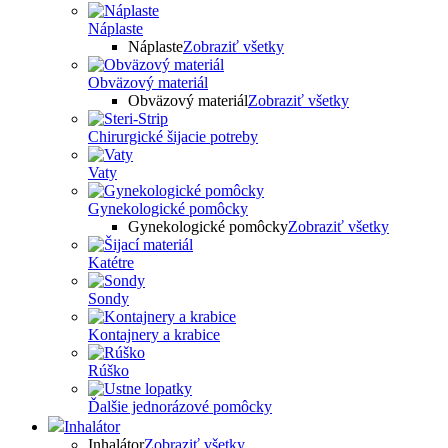
Náplaste
Náplaste
Zobraziť všetky
Obväzový materiál
Obväzový materiál
Zobraziť všetky
Chirurgické šijacie potreby
Vaty
Gynekologické pomôcky
Gynekologické pomôcky
Zobraziť všetky
Katétre
Sondy
Kontajnery a krabice
Rúško
Ďalšie jednorázové pomôcky
Inhalátor
Inhalátor
Zobraziť všetky