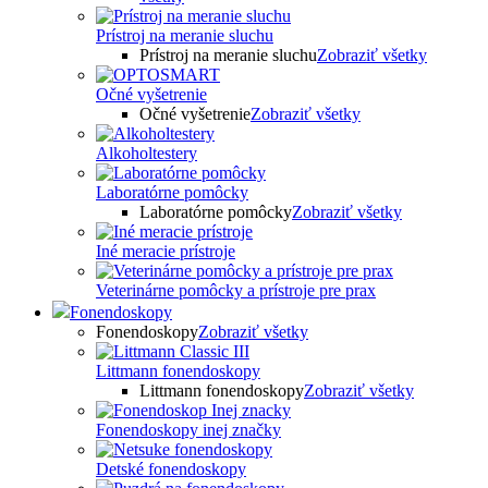
Prístroj na meranie sluchu
Prístroj na meranie sluchu
Zobraziť všetky
Očné vyšetrenie
Očné vyšetrenie
Zobraziť všetky
Alkoholtestery
Laboratórne pomôcky
Laboratórne pomôcky
Zobraziť všetky
Iné meracie prístroje
Veterinárne pomôcky a prístroje pre prax
Fonendoskopy
Fonendoskopy
Zobraziť všetky
Littmann fonendoskopy
Littmann fonendoskopy
Zobraziť všetky
Fonendoskopy inej značky
Detské fonendoskopy