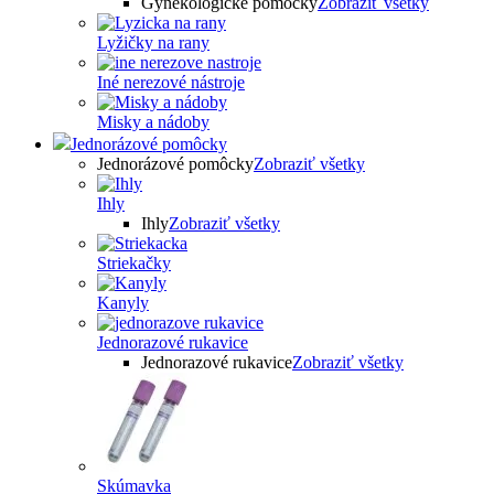
Gynekologické pomôcky
Zobraziť všetky
Lyžičky na rany
Iné nerezové nástroje
Misky a nádoby
Jednorázové pomôcky
Jednorázové pomôcky
Zobraziť všetky
Ihly
Ihly
Zobraziť všetky
Striekačky
Kanyly
Jednorazové rukavice
Jednorazové rukavice
Zobraziť všetky
Skúmavka