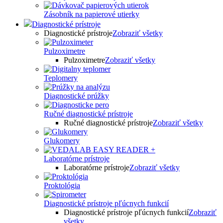
Zásobník na papierové utierky
Diagnostické prístroje
Diagnostické prístroje
Zobraziť všetky
Pulzoximetre
Pulzoximetre
Zobraziť všetky
Teplomery
Diagnostické prúžky
Ručné diagnostické prístroje
Ručné diagnostické prístroje
Zobraziť všetky
Glukomery
Laboratórne prístroje
Laboratórne prístroje
Zobraziť všetky
Proktológia
Diagnostické prístroje pľúcnych funkcií
Diagnostické prístroje pľúcnych funkcií
Zobraziť
všetky