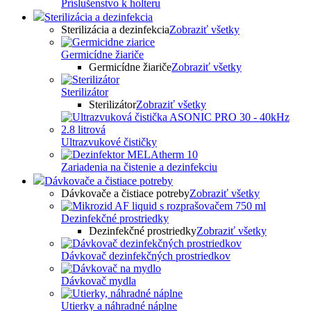
Príslušenstvo k holteru
Sterilizácia a dezinfekcia
Sterilizácia a dezinfekcia
Zobraziť všetky
Germicídne žiariče
Germicídne žiariče
Zobraziť všetky
Sterilizátor
Sterilizátor
Zobraziť všetky
Ultrazvukové čističky
Zariadenia na čistenie a dezinfekciu
Dávkovače a čistiace potreby
Dávkovače a čistiace potreby
Zobraziť všetky
Dezinfekčné prostriedky
Dezinfekčné prostriedky
Zobraziť všetky
Dávkovač dezinfekčných prostriedkov
Dávkovač mydla
Utierky a náhradné náplne