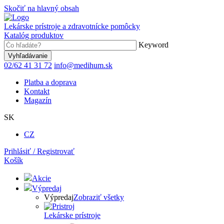
Skočiť na hlavný obsah
Lekárske prístroje a zdravotnícke pomôcky
Katalóg produktov
Keyword
02/62 41 31 72
info@medihum.sk
Platba a doprava
Kontakt
Magazín
SK
CZ
Prihlásiť / Registrovať
Košík
Akcie
Výpredaj
Výpredaj
Zobraziť všetky
Lekárske prístroje