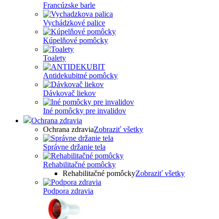
Francúzske barle
Vychádzkové palice
Kúpelňové pomôcky
Toalety
Antidekubitné pomôcky
Dávkovač liekov
Iné pomôcky pre invalidov
Ochrana zdravia
Ochrana zdravia
Zobraziť všetky
Správne držanie tela
Rehabilitačné pomôcky
Rehabilitačné pomôcky
Zobraziť všetky
Podpora zdravia