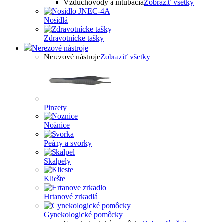
Vzduchovody a intubácia
Zobraziť všetky
Nosidlá
Zdravotnícke tašky
Nerezové nástroje
Nerezové nástroje
Zobraziť všetky
Pinzety
Nožnice
Peány a svorky
Skalpely
Kliešte
Hrtanové zrkadlá
Gynekologické pomôcky