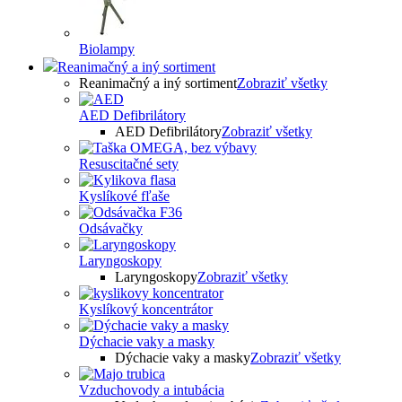
Biolampy
Reanimačný a iný sortiment
Reanimačný a iný sortiment
Zobraziť všetky
AED Defibrilátory
AED Defibrilátory
Zobraziť všetky
Resuscitačné sety
Kyslíkové fľaše
Odsávačky
Laryngoskopy
Laryngoskopy
Zobraziť všetky
Kyslíkový koncentrátor
Dýchacie vaky a masky
Dýchacie vaky a masky
Zobraziť všetky
Vzduchovody a intubácia