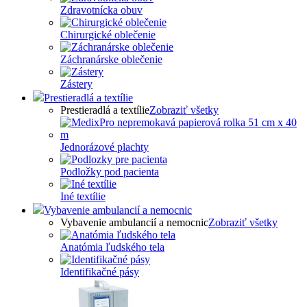
Zdravotnícka obuv
Chirurgické oblečenie
Záchranárske oblečenie
Zástery
Prestieradlá a textílie
Prestieradlá a textílie
Zobraziť všetky
Jednorázové plachty
Podložky pod pacienta
Iné textílie
Vybavenie ambulancií a nemocnic
Vybavenie ambulancií a nemocnic
Zobraziť všetky
Anatómia ľudského tela
Identifikačné pásy