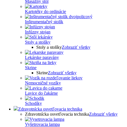
Masážny stôl
Kartotéky do ordinácie
Inštrumentačný stolík
Infúzny stojan
Stoly a stolíky
Stoly a stolíky
Zobraziť všetky
Lekárske paravány
Skrine
Skrine
Zobraziť všetky
Nemocničné vozíky
Lavice do čakárne
Schodíky
Zdravotnícka osvetľovacia technika
Zdravotnícka osvetľovacia technika
Zobraziť všetky
Vyšetrovacia lampa