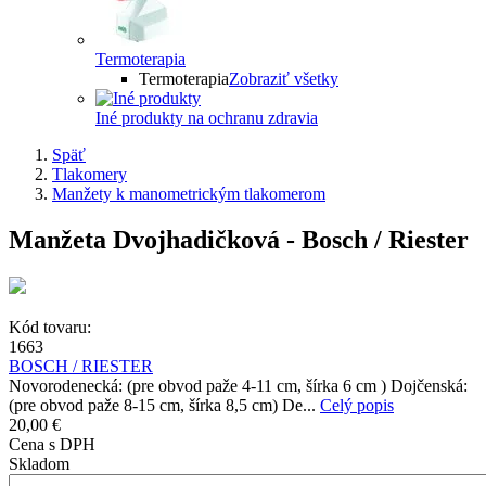
Termoterapia
Termoterapia
Zobraziť všetky
Iné produkty na ochranu zdravia
Späť
Tlakomery
Manžety k manometrickým tlakomerom
Manžeta Dvojhadičková - Bosch / Riester
Kód tovaru:
1663
BOSCH / RIESTER
Novorodenecká: (pre obvod paže 4-11 cm, šírka 6 cm ) Dojčenská:
(pre obvod paže 8-15 cm, šírka 8,5 cm) De...
Celý popis
20,00 €
Cena s DPH
Skladom