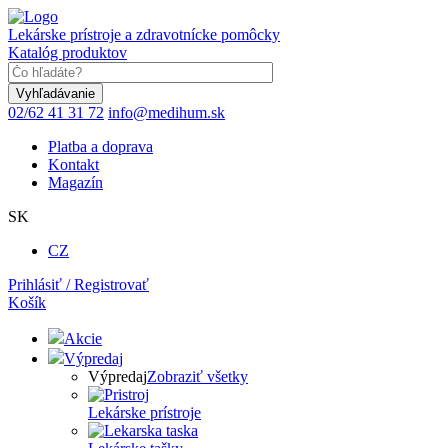
Skočiť
na
Lekárske prístroje a zdravotnícke pomôcky
hlavný
Katalóg produktov
obsah
Keyword
02/62 41 31 72
info@medihum.sk
Platba a doprava
Kontakt
Magazín
SK
CZ
Prihlásiť / Registrovať
Košík
Akcie
Výpredaj
Výpredaj
Zobraziť všetky
Lekárske prístroje