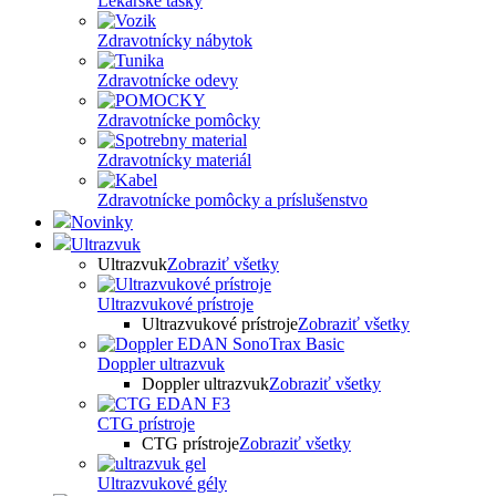
Lekárske tašky
Zdravotnícky nábytok
Zdravotnícke odevy
Zdravotnícke pomôcky
Zdravotnícky materiál
Zdravotnícke pomôcky a príslušenstvo
Novinky
Ultrazvuk
Ultrazvuk
Zobraziť všetky
Ultrazvukové prístroje
Ultrazvukové prístroje
Zobraziť všetky
Doppler ultrazvuk
Doppler ultrazvuk
Zobraziť všetky
CTG prístroje
CTG prístroje
Zobraziť všetky
Ultrazvukové gély