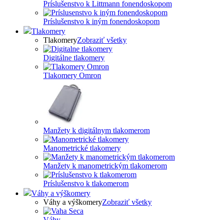
Príslušenstvo k Littmann fonendoskopom
Príslušenstvo k iným fonendoskopom
Tlakomery
Tlakomery
Zobraziť všetky
Digitálne tlakomery
Tlakomery Omron
Manžety k digitálnym tlakomerom
Manometrické tlakomery
Manžety k manometrickým tlakomerom
Príslušenstvo k tlakomerom
Váhy a výškomery
Váhy a výškomery
Zobraziť všetky
Váhy