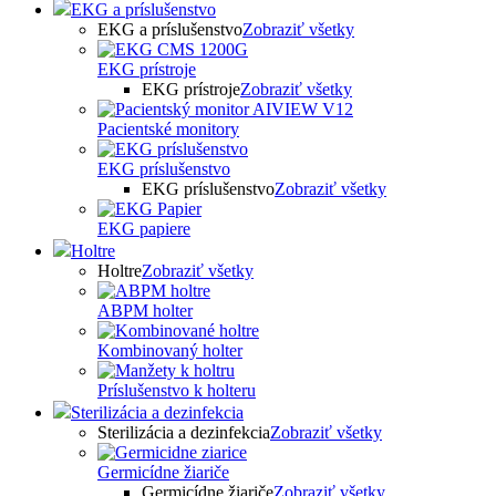
EKG a príslušenstvo
EKG a príslušenstvo
Zobraziť všetky
EKG prístroje
EKG prístroje
Zobraziť všetky
Pacientské monitory
EKG príslušenstvo
EKG príslušenstvo
Zobraziť všetky
EKG papiere
Holtre
Holtre
Zobraziť všetky
ABPM holter
Kombinovaný holter
Príslušenstvo k holteru
Sterilizácia a dezinfekcia
Sterilizácia a dezinfekcia
Zobraziť všetky
Germicídne žiariče
Germicídne žiariče
Zobraziť všetky