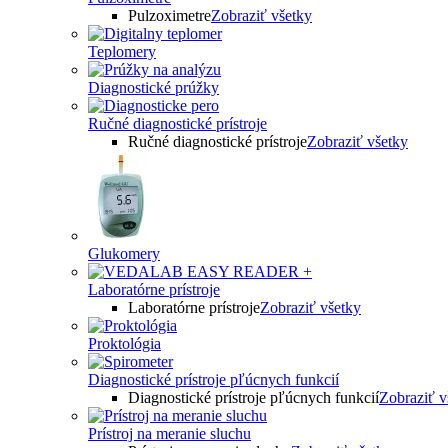
Pulzoximetre
Zobraziť všetky
Teplomery
Diagnostické prúžky
Ručné diagnostické prístroje
Ručné diagnostické prístroje
Zobraziť všetky
Glukomery
Laboratórne prístroje
Laboratórne prístroje
Zobraziť všetky
Proktológia
Diagnostické prístroje pľúcnych funkcií
Diagnostické prístroje pľúcnych funkcií
Zobraziť v
Prístroj na meranie sluchu