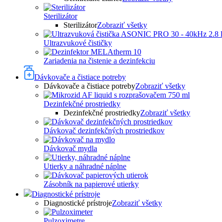
Sterilizátor
Sterilizátor
Zobraziť všetky
Ultrazvukové čističky
Zariadenia na čistenie a dezinfekciu
Dávkovače a čistiace potreby
Dávkovače a čistiace potreby
Zobraziť všetky
Dezinfekčné prostriedky
Dezinfekčné prostriedky
Zobraziť všetky
Dávkovač dezinfekčných prostriedkov
Dávkovač mydla
Utierky a náhradné náplne
Zásobník na papierové utierky
Diagnostické prístroje
Diagnostické prístroje
Zobraziť všetky
Pulzoximetre