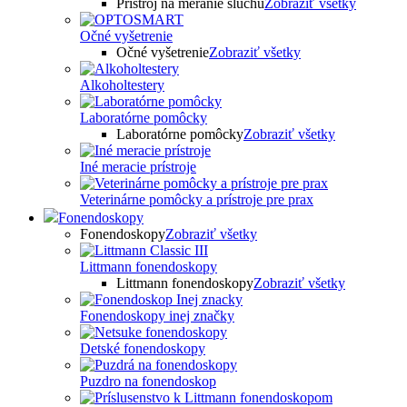
Prístroj na meranie sluchu
Zobraziť všetky
Očné vyšetrenie
Očné vyšetrenie
Zobraziť všetky
Alkoholtestery
Laboratórne pomôcky
Laboratórne pomôcky
Zobraziť všetky
Iné meracie prístroje
Veterinárne pomôcky a prístroje pre prax
Fonendoskopy
Fonendoskopy
Zobraziť všetky
Littmann fonendoskopy
Littmann fonendoskopy
Zobraziť všetky
Fonendoskopy inej značky
Detské fonendoskopy
Puzdro na fonendoskop