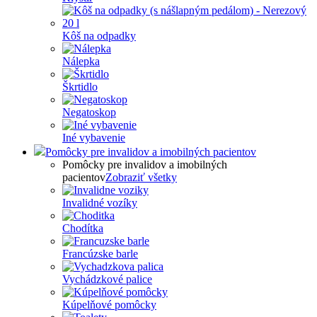
Kôš na odpadky
Nálepka
Škrtidlo
Negatoskop
Iné vybavenie
Pomôcky pre invalidov a imobilných pacientov
Pomôcky pre invalidov a imobilných
pacientov
Zobraziť všetky
Invalidné vozíky
Chodítka
Francúzske barle
Vychádzkové palice
Kúpelňové pomôcky