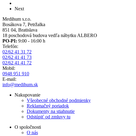
stránka
Ďalšia
Next
strana
Medihum s.r.o.
Bosákova 7, Petržalka
851 04, Bratislava
18 poschodová budova vedľa nábytku ALBERO
PO-PI:
9:00 - 16:00 h
Telefón:
02/62 41 31 72
02/62 41 41 73
02/62 41 41 72
Mobil:
0948 951 910
E-mail:
info@medihum.sk
Nakupovanie
Všeobecné obchodné podmienky
Reklamačný poriadok
Dokumenty na stiahnutie
Odstúpiť od zmluvy tu
O spoločnosti
O nás