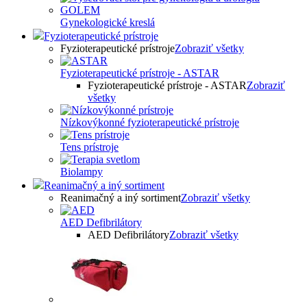
Gynekologické kreslá
Fyzioterapeutické prístroje
Fyzioterapeutické prístroje
Zobraziť všetky
Fyzioterapeutické prístroje - ASTAR
Fyzioterapeutické prístroje - ASTAR
Zobraziť
všetky
Nízkovýkonné fyzioterapeutické prístroje
Tens prístroje
Biolampy
Reanimačný a iný sortiment
Reanimačný a iný sortiment
Zobraziť všetky
AED Defibrilátory
AED Defibrilátory
Zobraziť všetky