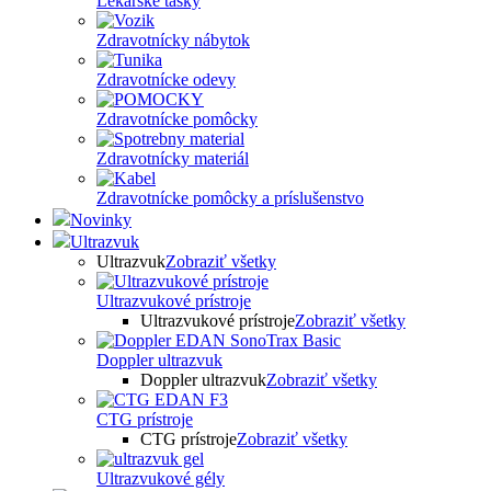
Lekárske tašky
Zdravotnícky nábytok
Zdravotnícke odevy
Zdravotnícke pomôcky
Zdravotnícky materiál
Zdravotnícke pomôcky a príslušenstvo
Novinky
Ultrazvuk
Ultrazvuk
Zobraziť všetky
Ultrazvukové prístroje
Ultrazvukové prístroje
Zobraziť všetky
Doppler ultrazvuk
Doppler ultrazvuk
Zobraziť všetky
CTG prístroje
CTG prístroje
Zobraziť všetky
Ultrazvukové gély