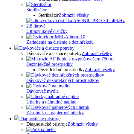
Sterilizátor
Sterilizátor
Zobraziť všetky
Ultrazvukové čističky
Zariadenia na čistenie a dezinfekciu
Dávkovače a čistiace potreby
Dávkovače a čistiace potreby
Zobraziť všetky
Dezinfekčné prostriedky
Dezinfekčné prostriedky
Zobraziť všetky
Dávkovač dezinfekčných prostriedkov
Dávkovač mydla
Utierky a náhradné náplne
Zásobník na papierové utierky
Diagnostické prístroje
Diagnostické prístroje
Zobraziť všetky