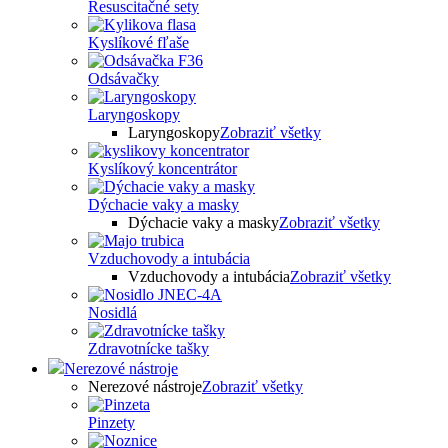
Resuscitačné sety
Kyslíkové fľaše
Odsávačky
Laryngoskopy
Laryngoskopy
Zobraziť všetky
Kyslíkový koncentrátor
Dýchacie vaky a masky
Dýchacie vaky a masky
Zobraziť všetky
Vzduchovody a intubácia
Vzduchovody a intubácia
Zobraziť všetky
Nosidlá
Zdravotnícke tašky
Nerezové nástroje
Nerezové nástroje
Zobraziť všetky
Pinzety