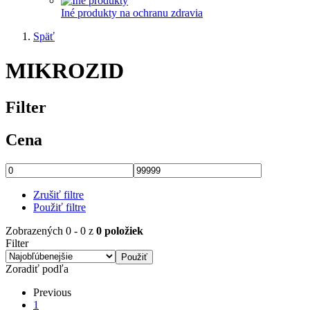
Iné produkty na ochranu zdravia
Späť
MIKROZID
Filter
Cena
Zrušiť filtre
Použiť filtre
Zobrazených 0 - 0 z
0 položiek
Filter
Zoradiť podľa
Previous
Previous
page
Aktuálna
1
Pagination