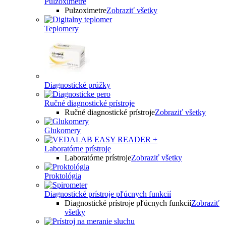
Pulzoximetre
Pulzoximetre
Zobraziť všetky
Teplomery
Diagnostické prúžky
Ručné diagnostické prístroje
Ručné diagnostické prístroje
Zobraziť všetky
Glukomery
Laboratórne prístroje
Laboratórne prístroje
Zobraziť všetky
Proktológia
Diagnostické prístroje pľúcnych funkcií
Diagnostické prístroje pľúcnych funkcií
Zobraziť
všetky