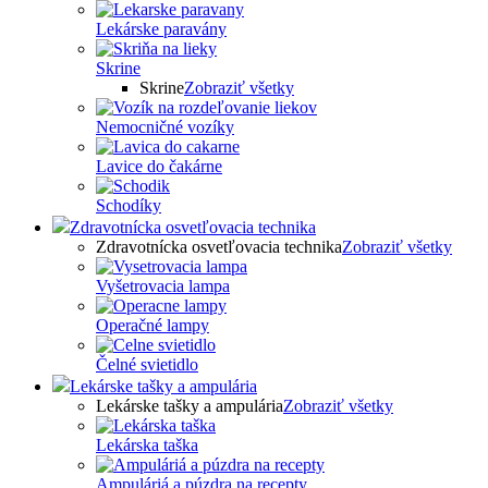
Lekárske paravány
Skrine
Skrine
Zobraziť všetky
Nemocničné vozíky
Lavice do čakárne
Schodíky
Zdravotnícka osvetľovacia technika
Zdravotnícka osvetľovacia technika
Zobraziť všetky
Vyšetrovacia lampa
Operačné lampy
Čelné svietidlo
Lekárske tašky a ampulária
Lekárske tašky a ampulária
Zobraziť všetky
Lekárska taška
Ampuláriá a púzdra na recepty