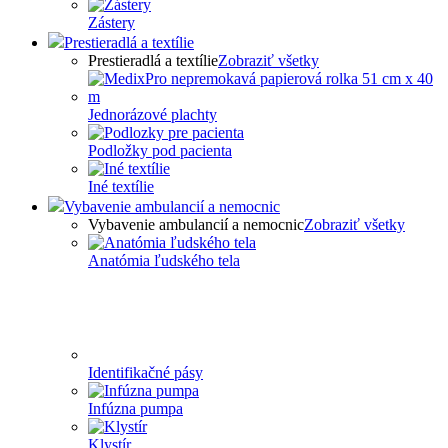
Zástery
Prestieradlá a textílie
Prestieradlá a textílie
Zobraziť všetky
Jednorázové plachty
Podložky pod pacienta
Iné textílie
Vybavenie ambulancií a nemocnic
Vybavenie ambulancií a nemocnic
Zobraziť všetky
Anatómia ľudského tela
Identifikačné pásy
Infúzna pumpa
Klystír