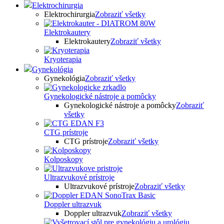
Elektrochirurgia
Elektrochirurgia
Zobraziť všetky
Elektrokautery
Elektrokautery
Zobraziť všetky
Kryoterapia
Gynekológia
Gynekológia
Zobraziť všetky
Gynekologické nástroje a pomôcky
Gynekologické nástroje a pomôcky
Zobraziť
všetky
CTG prístroje
CTG prístroje
Zobraziť všetky
Kolposkopy
Ultrazvukové prístroje
Ultrazvukové prístroje
Zobraziť všetky
Doppler ultrazvuk
Doppler ultrazvuk
Zobraziť všetky