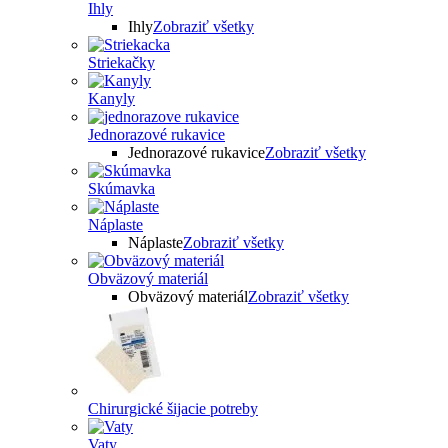
Ihly
Ihly
Zobraziť všetky
Striekačky
Kanyly
Jednorazové rukavice
Jednorazové rukavice
Zobraziť všetky
Skúmavka
Náplaste
Náplaste
Zobraziť všetky
Obväzový materiál
Obväzový materiál
Zobraziť všetky
Chirurgické šijacie potreby
Vaty