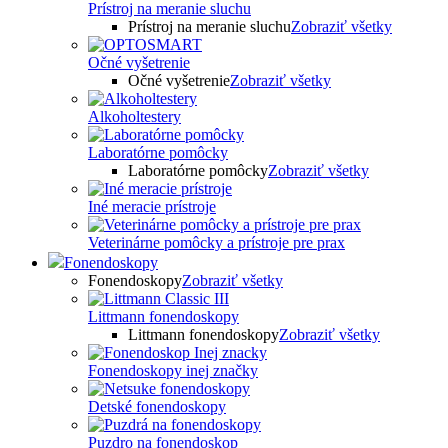
Prístroj na meranie sluchu
Prístroj na meranie sluchu
Zobraziť všetky
Očné vyšetrenie
Očné vyšetrenie
Zobraziť všetky
Alkoholtestery
Laboratórne pomôcky
Laboratórne pomôcky
Zobraziť všetky
Iné meracie prístroje
Veterinárne pomôcky a prístroje pre prax
Fonendoskopy
Fonendoskopy
Zobraziť všetky
Littmann fonendoskopy
Littmann fonendoskopy
Zobraziť všetky
Fonendoskopy inej značky
Detské fonendoskopy
Puzdro na fonendoskop