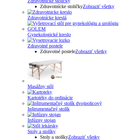
Zdravotnícke stoličky
Zdravotnícke stoličky
Zobraziť všetky
Zdravotnícke kreslá
Gynekologické kreslo
Zdravotné postele
Zdravotné postele
Zobraziť všetky
Masážny stôl
Kartotéky do ordinácie
Inštrumentačný stolík
Infúzny stojan
Stoly a stolíky
Stoly a stolíky
Zobraziť všetky