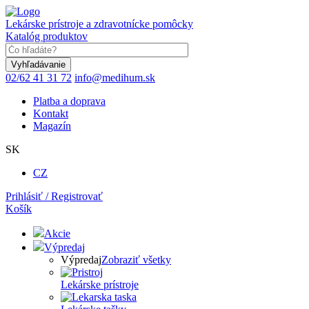
Skočiť
na
Lekárske prístroje a zdravotnícke pomôcky
hlavný
Katalóg produktov
obsah
Keyword
02/62 41 31 72
info@medihum.sk
Platba a doprava
Kontakt
Magazín
SK
CZ
Prihlásiť / Registrovať
Košík
Akcie
Výpredaj
Výpredaj
Zobraziť všetky
Lekárske prístroje