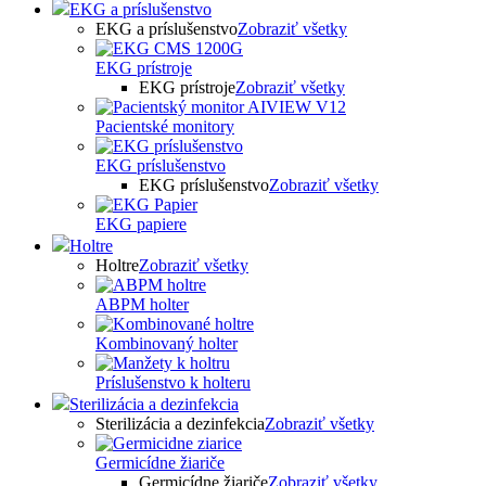
EKG a príslušenstvo
EKG a príslušenstvo
Zobraziť všetky
EKG prístroje
EKG prístroje
Zobraziť všetky
Pacientské monitory
EKG príslušenstvo
EKG príslušenstvo
Zobraziť všetky
EKG papiere
Holtre
Holtre
Zobraziť všetky
ABPM holter
Kombinovaný holter
Príslušenstvo k holteru
Sterilizácia a dezinfekcia
Sterilizácia a dezinfekcia
Zobraziť všetky
Germicídne žiariče
Germicídne žiariče
Zobraziť všetky