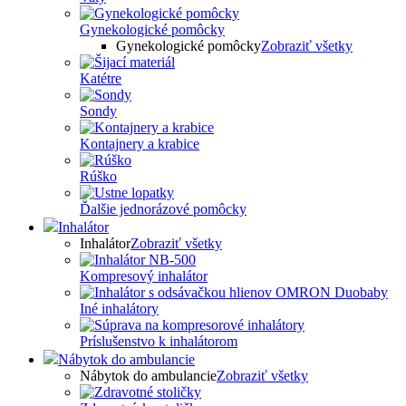
Gynekologické pomôcky
Gynekologické pomôcky
Zobraziť všetky
Katétre
Sondy
Kontajnery a krabice
Rúško
Ďalšie jednorázové pomôcky
Inhalátor
Inhalátor
Zobraziť všetky
Kompresový inhalátor
Iné inhalátory
Príslušenstvo k inhalátorom
Nábytok do ambulancie
Nábytok do ambulancie
Zobraziť všetky