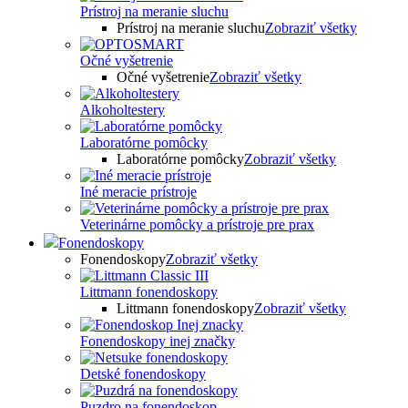
Prístroj na meranie sluchu
Prístroj na meranie sluchu
Zobraziť všetky
Očné vyšetrenie
Očné vyšetrenie
Zobraziť všetky
Alkoholtestery
Laboratórne pomôcky
Laboratórne pomôcky
Zobraziť všetky
Iné meracie prístroje
Veterinárne pomôcky a prístroje pre prax
Fonendoskopy
Fonendoskopy
Zobraziť všetky
Littmann fonendoskopy
Littmann fonendoskopy
Zobraziť všetky
Fonendoskopy inej značky
Detské fonendoskopy
Puzdro na fonendoskop