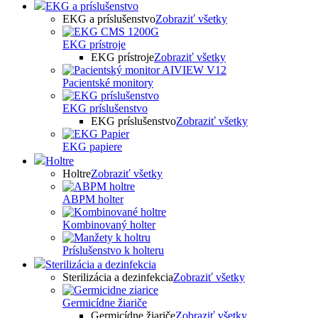
EKG a príslušenstvo
EKG a príslušenstvo
Zobraziť všetky
EKG prístroje
EKG prístroje
Zobraziť všetky
Pacientské monitory
EKG príslušenstvo
EKG príslušenstvo
Zobraziť všetky
EKG papiere
Holtre
Holtre
Zobraziť všetky
ABPM holter
Kombinovaný holter
Príslušenstvo k holteru
Sterilizácia a dezinfekcia
Sterilizácia a dezinfekcia
Zobraziť všetky
Germicídne žiariče
Germicídne žiariče
Zobraziť všetky