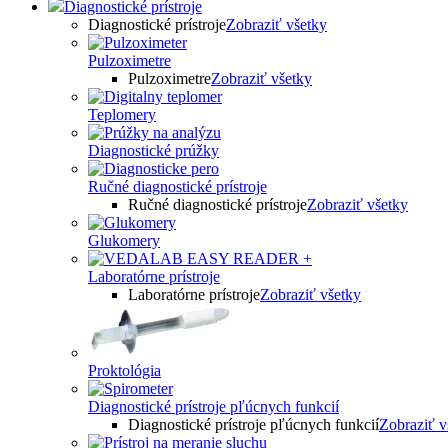
Diagnostické prístroje
Diagnostické prístroje
Zobraziť všetky
Pulzoximetre
Pulzoximetre
Zobraziť všetky
Teplomery
Diagnostické prúžky
Ručné diagnostické prístroje
Ručné diagnostické prístroje
Zobraziť všetky
Glukomery
Laboratórne prístroje
Laboratórne prístroje
Zobraziť všetky
Proktológia
Diagnostické prístroje pľúcnych funkcií
Diagnostické prístroje pľúcnych funkcií
Zobraziť v