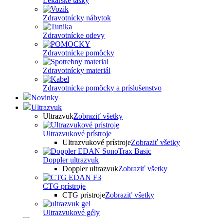
Lekárske tašky
Zdravotnícky nábytok
Zdravotnícke odevy
Zdravotnícke pomôcky
Zdravotnícky materiál
Zdravotnícke pomôcky a príslušenstvo
Novinky
Ultrazvuk
Ultrazvuk
Zobraziť všetky
Ultrazvukové prístroje
Ultrazvukové prístroje
Zobraziť všetky
Doppler ultrazvuk
Doppler ultrazvuk
Zobraziť všetky
CTG prístroje
CTG prístroje
Zobraziť všetky
Ultrazvukové gély