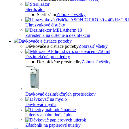
Sterilizátor
Sterilizátor
Zobraziť všetky
Ultrazvukové čističky
Zariadenia na čistenie a dezinfekciu
Dávkovače a čistiace potreby
Dávkovače a čistiace potreby
Zobraziť všetky
Dezinfekčné prostriedky
Dezinfekčné prostriedky
Zobraziť všetky
Dávkovač dezinfekčných prostriedkov
Dávkovač mydla
Utierky a náhradné náplne
Zásobník na papierové utierky