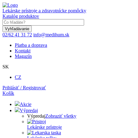
Skočiť
na
Lekárske prístroje a zdravotnícke pomôcky
hlavný
Katalóg produktov
obsah
Keyword
02/62 41 31 72
info@medihum.sk
Platba a doprava
Kontakt
Magazín
SK
CZ
Prihlásiť / Registrovať
Košík
Akcie
Výpredaj
Výpredaj
Zobraziť všetky
Lekárske prístroje