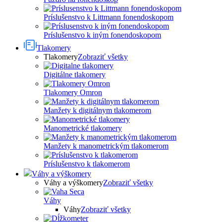
Príslušenstvo k Littmann fonendoskopom
Príslušenstvo k iným fonendoskopom
Tlakomery
Tlakomery
Zobraziť všetky
Digitálne tlakomery
Tlakomery Omron
Manžety k digitálnym tlakomerom
Manometrické tlakomery
Manžety k manometrickým tlakomerom
Príslušenstvo k tlakomerom
Váhy a výškomery
Váhy a výškomery
Zobraziť všetky
Váhy
Váhy
Zobraziť všetky