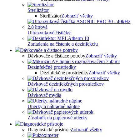
Sterilizátor
Sterilizátor
Zobraziť všetky
Ultrazvukové čističky
Zariadenia na čistenie a dezinfekciu
Dávkovače a čistiace potreby
Dávkovače a čistiace potreby
Zobraziť všetky
Dezinfekčné prostriedky
Dezinfekčné prostriedky
Zobraziť všetky
Dávkovač dezinfekčných prostriedkov
Dávkovač mydla
Utierky a náhradné náplne
Zásobník na papierové utierky
Diagnostické prístroje
Diagnostické prístroje
Zobraziť všetky