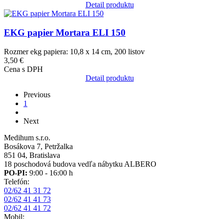
Detail produktu
Obrázok
EKG papier Mortara ELI 150
Rozmer ekg papiera: 10,8 x 14 cm, 200 listov
3,50 €
Cena s DPH
Detail produktu
Previous
Previous
page
Aktuálna
1
Pagination
stránka
Ďalšia
Next
strana
Medihum s.r.o.
Bosákova 7, Petržalka
851 04, Bratislava
18 poschodová budova vedľa nábytku ALBERO
PO-PI:
9:00 - 16:00 h
Telefón:
02/62 41 31 72
02/62 41 41 73
02/62 41 41 72
Mobil: