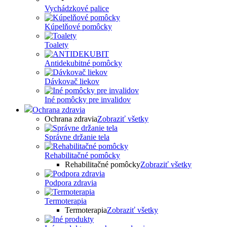
Vychádzkové palice
Kúpelňové pomôcky
Toalety
Antidekubitné pomôcky
Dávkovač liekov
Iné pomôcky pre invalidov
Ochrana zdravia
Ochrana zdravia
Zobraziť všetky
Správne držanie tela
Rehabilitačné pomôcky
Rehabilitačné pomôcky
Zobraziť všetky
Podpora zdravia
Termoterapia
Termoterapia
Zobraziť všetky