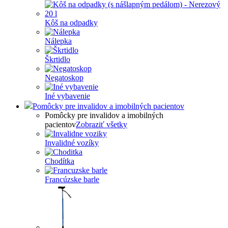
Kôš na odpadky
Nálepka
Škrtidlo
Negatoskop
Iné vybavenie
Pomôcky pre invalidov a imobilných pacientov
Pomôcky pre invalidov a imobilných
pacientov
Zobraziť všetky
Invalidné vozíky
Chodítka
Francúzske barle