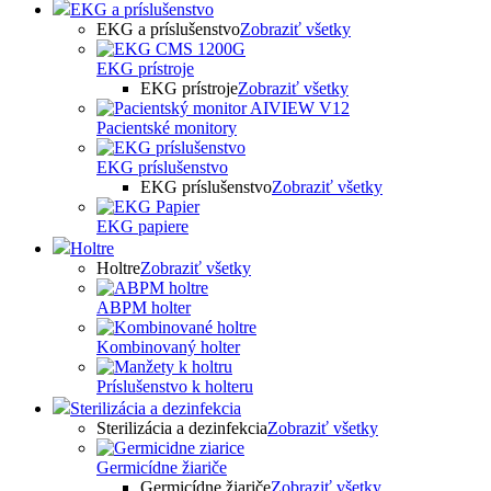
EKG a príslušenstvo
EKG a príslušenstvo
Zobraziť všetky
EKG prístroje
EKG prístroje
Zobraziť všetky
Pacientské monitory
EKG príslušenstvo
EKG príslušenstvo
Zobraziť všetky
EKG papiere
Holtre
Holtre
Zobraziť všetky
ABPM holter
Kombinovaný holter
Príslušenstvo k holteru
Sterilizácia a dezinfekcia
Sterilizácia a dezinfekcia
Zobraziť všetky
Germicídne žiariče
Germicídne žiariče
Zobraziť všetky