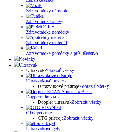
Lekárske tašky
Zdravotnícky nábytok
Zdravotnícke odevy
Zdravotnícke pomôcky
Zdravotnícky materiál
Zdravotnícke pomôcky a príslušenstvo
Novinky
Ultrazvuk
Ultrazvuk
Zobraziť všetky
Ultrazvukové prístroje
Ultrazvukové prístroje
Zobraziť všetky
Doppler ultrazvuk
Doppler ultrazvuk
Zobraziť všetky
CTG prístroje
CTG prístroje
Zobraziť všetky
Ultrazvukové gély