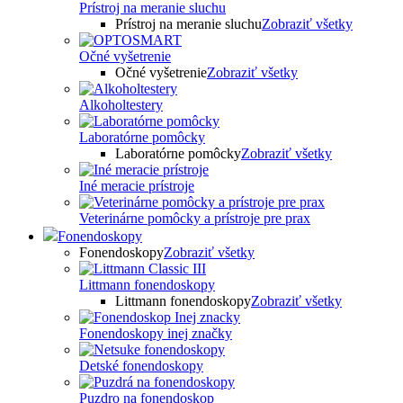
Prístroj na meranie sluchu
Prístroj na meranie sluchu
Zobraziť všetky
Očné vyšetrenie
Očné vyšetrenie
Zobraziť všetky
Alkoholtestery
Laboratórne pomôcky
Laboratórne pomôcky
Zobraziť všetky
Iné meracie prístroje
Veterinárne pomôcky a prístroje pre prax
Fonendoskopy
Fonendoskopy
Zobraziť všetky
Littmann fonendoskopy
Littmann fonendoskopy
Zobraziť všetky
Fonendoskopy inej značky
Detské fonendoskopy
Puzdro na fonendoskop