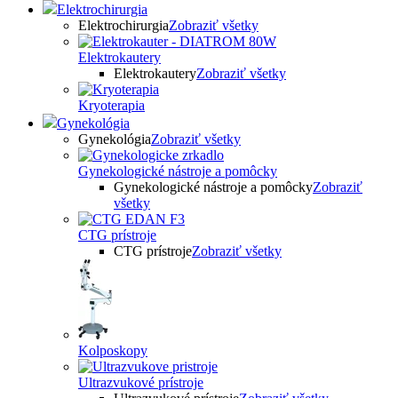
Elektrochirurgia
Elektrochirurgia
Zobraziť všetky
Elektrokautery
Elektrokautery
Zobraziť všetky
Kryoterapia
Gynekológia
Gynekológia
Zobraziť všetky
Gynekologické nástroje a pomôcky
Gynekologické nástroje a pomôcky
Zobraziť
všetky
CTG prístroje
CTG prístroje
Zobraziť všetky
Kolposkopy
Ultrazvukové prístroje