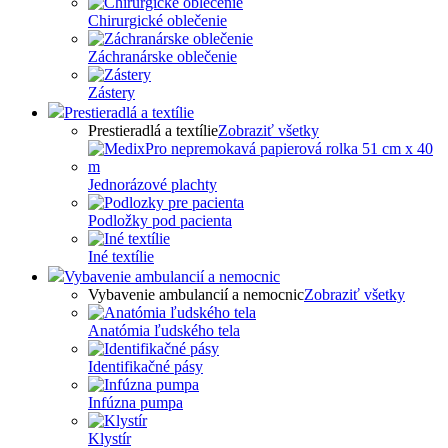
Chirurgické oblečenie
Záchranárske oblečenie
Zástery
Prestieradlá a textílie
Prestieradlá a textílie
Zobraziť všetky
Jednorázové plachty
Podložky pod pacienta
Iné textílie
Vybavenie ambulancií a nemocnic
Vybavenie ambulancií a nemocnic
Zobraziť všetky
Anatómia ľudského tela
Identifikačné pásy
Infúzna pumpa
Klystír