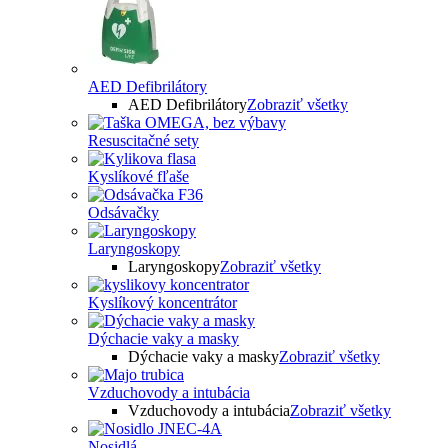
AED Defibrilátory
AED Defibrilátory
Zobraziť všetky
Resuscitačné sety
Kyslíkové fľaše
Odsávačky
Laryngoskopy
Laryngoskopy
Zobraziť všetky
Kyslíkový koncentrátor
Dýchacie vaky a masky
Dýchacie vaky a masky
Zobraziť všetky
Vzduchovody a intubácia
Vzduchovody a intubácia
Zobraziť všetky
Nosidlá