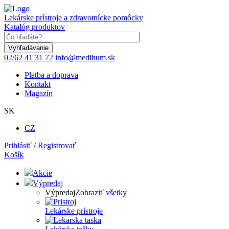
Skočiť
na
Lekárske prístroje a zdravotnícke pomôcky
hlavný
Katalóg produktov
obsah
Keyword
02/62 41 31 72
info@medihum.sk
Platba a doprava
Kontakt
Magazín
SK
CZ
Prihlásiť / Registrovať
Košík
Akcie
Výpredaj
Výpredaj
Zobraziť všetky
Lekárske prístroje