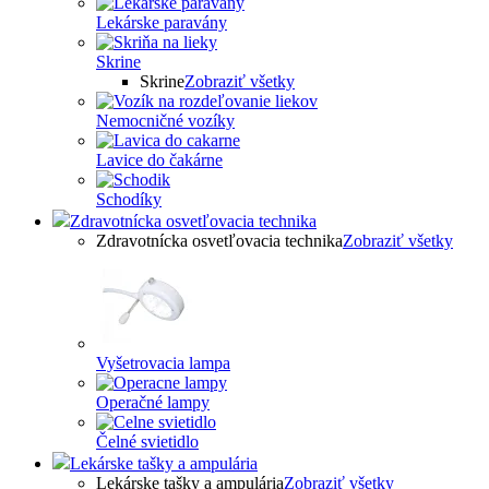
Lekárske paravány
Skrine
Skrine
Zobraziť všetky
Nemocničné vozíky
Lavice do čakárne
Schodíky
Zdravotnícka osvetľovacia technika
Zdravotnícka osvetľovacia technika
Zobraziť všetky
Vyšetrovacia lampa
Operačné lampy
Čelné svietidlo
Lekárske tašky a ampulária
Lekárske tašky a ampulária
Zobraziť všetky