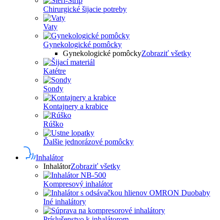
Chirurgické šijacie potreby
Vaty
Gynekologické pomôcky
Gynekologické pomôcky
Zobraziť všetky
Katétre
Sondy
Kontajnery a krabice
Rúško
Ďalšie jednorázové pomôcky
Inhalátor
Inhalátor
Zobraziť všetky
Kompresový inhalátor
Iné inhalátory
Príslušenstvo k inhalátorom