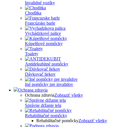
Invalidné vozíky
Chodítka
Francúzske barle
Vychádzkové palice
Kúpelňové pomôcky
Toalety
Antidekubitné pomôcky
Dávkovač liekov
Iné pomôcky pre invalidov
Ochrana zdravia
Ochrana zdravia
Zobraziť všetky
Správne držanie tela
Rehabilitačné pomôcky
Rehabilitačné pomôcky
Zobraziť všetky