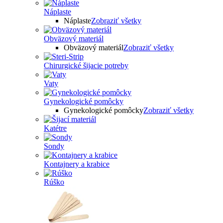
Náplaste
Náplaste
Zobraziť všetky
Obväzový materiál
Obväzový materiál
Zobraziť všetky
Chirurgické šijacie potreby
Vaty
Gynekologické pomôcky
Gynekologické pomôcky
Zobraziť všetky
Katétre
Sondy
Kontajnery a krabice
Rúško