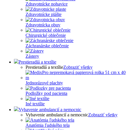
Zdravotnícke nohavice
Zdravotnícke plášte
Zdravotnícka obuv
Chirurgické oblečenie
Záchranárske oblečenie
Zástery
Prestieradlá a textílie
Prestieradlá a textílie
Zobraziť všetky
Jednorázové plachty
Podložky pod pacienta
Iné textílie
Vybavenie ambulancií a nemocnic
Vybavenie ambulancií a nemocnic
Zobraziť všetky
Anatómia ľudského tela