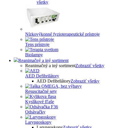
všetky
Nízkovýkonné fyzioterapeutické prístroje
Tens prístroje
Biolampy
Reanimačný a iný sortiment
Reanimačný a iný sortiment
Zobraziť všetky
AED Defibrilátory
AED Defibrilátory
Zobraziť všetky
Resuscitačné sety
Kyslíkové fľaše
Odsávačky
Laryngoskopy
Laryngoskopy
Zobraziť všetky