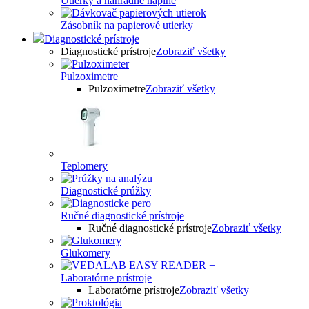
Utierky a náhradné náplne
Zásobník na papierové utierky
Diagnostické prístroje
Diagnostické prístroje
Zobraziť všetky
Pulzoximetre
Pulzoximetre
Zobraziť všetky
Teplomery
Diagnostické prúžky
Ručné diagnostické prístroje
Ručné diagnostické prístroje
Zobraziť všetky
Glukomery
Laboratórne prístroje
Laboratórne prístroje
Zobraziť všetky