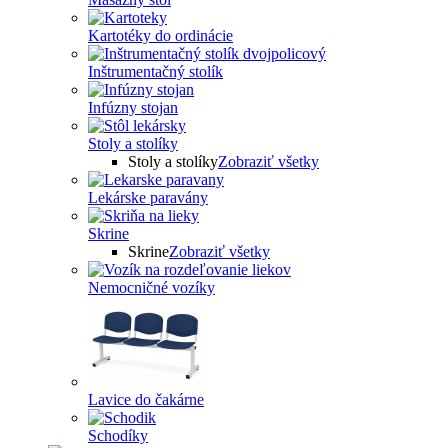
Kartotéky do ordinácie
Inštrumentačný stolík
Infúzny stojan
Stoly a stolíky
Stoly a stolíky
Zobraziť všetky
Lekárske paravány
Skrine
Skrine
Zobraziť všetky
Nemocničné vozíky
Lavice do čakárne
Schodíky