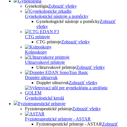
Gynekológia
Gynekológia
Zobraziť všetky
Gynekologické nástroje a pomôcky
Gynekologické nástroje a pomôcky
Zobraziť
všetky
CTG prístroje
CTG prístroje
Zobraziť všetky
Kolposkopy
Ultrazvukové prístroje
Ultrazvukové prístroje
Zobraziť všetky
Doppler ultrazvuk
Doppler ultrazvuk
Zobraziť všetky
Gynekologické kreslá
Fyzioterapeutické prístroje
Fyzioterapeutické prístroje
Zobraziť všetky
Fyzioterapeutické prístroje - ASTAR
Fyzioterapeutické prístroje - ASTAR
Zobraziť