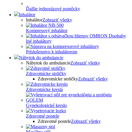
Ďalšie jednorázové pomôcky
Inhalátor
Inhalátor
Zobraziť všetky
Kompresový inhalátor
Iné inhalátory
Príslušenstvo k inhalátorom
Nábytok do ambulancie
Nábytok do ambulancie
Zobraziť všetky
Zdravotnícke stoličky
Zdravotnícke stoličky
Zobraziť všetky
Zdravotnícke kreslá
Gynekologické kreslo
Zdravotné postele
Zdravotné postele
Zobraziť všetky
Masážny stôl