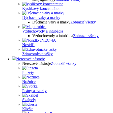
Kyslíkový koncentrátor
Dýchacie vaky a masky
Dýchacie vaky a masky
Zobraziť všetky
Vzduchovody a intubácia
Vzduchovody a intubácia
Zobraziť všetky
Nosidlá
Zdravotnícke tašky
Nerezové nástroje
Nerezové nástroje
Zobraziť všetky
Pinzety
Nožnice
Peány a svorky
Skalpely
Kliešte