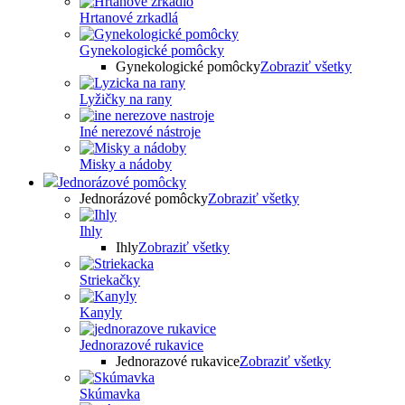
Hrtanové zrkadlá
Gynekologické pomôcky
Gynekologické pomôcky
Zobraziť všetky
Lyžičky na rany
Iné nerezové nástroje
Misky a nádoby
Jednorázové pomôcky
Jednorázové pomôcky
Zobraziť všetky
Ihly
Ihly
Zobraziť všetky
Striekačky
Kanyly
Jednorazové rukavice
Jednorazové rukavice
Zobraziť všetky
Skúmavka