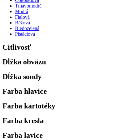
Čokoládová
Tmavomodrá
Modrá
Fialová
Béžová
Bledozelená
Pistáciová
Citlivosť
Dĺžka obväzu
Dĺžka sondy
Farba hlavice
Farba kartotéky
Farba kresla
Farba lavice