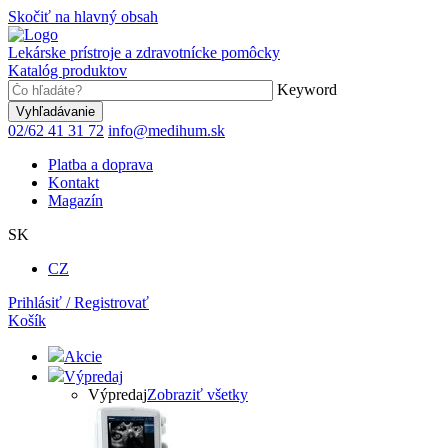
Skočiť na hlavný obsah
Lekárske prístroje a zdravotnícke pomôcky
Katalóg produktov
Keyword
02/62 41 31 72
info@medihum.sk
Platba a doprava
Kontakt
Magazín
SK
CZ
Prihlásiť / Registrovať
Košík
Akcie
Výpredaj
Výpredaj
Zobraziť všetky