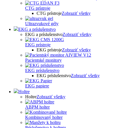
CTG prístroje
CTG prístroje
Zobraziť všetky
Ultrazvukové gély
EKG a príslušenstvo
EKG a príslušenstvo
Zobraziť všetky
EKG prístroje
EKG prístroje
Zobraziť všetky
Pacientské monitory
EKG príslušenstvo
EKG príslušenstvo
Zobraziť všetky
EKG papiere
Holtre
Holtre
Zobraziť všetky
ABPM holter
Kombinovaný holter
Príslušenstvo k holteru