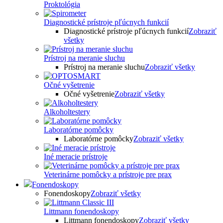
Proktológia
Diagnostické prístroje pľúcnych funkcií
Diagnostické prístroje pľúcnych funkcií
Zobraziť
všetky
Prístroj na meranie sluchu
Prístroj na meranie sluchu
Zobraziť všetky
Očné vyšetrenie
Očné vyšetrenie
Zobraziť všetky
Alkoholtestery
Laboratórne pomôcky
Laboratórne pomôcky
Zobraziť všetky
Iné meracie prístroje
Veterinárne pomôcky a prístroje pre prax
Fonendoskopy
Fonendoskopy
Zobraziť všetky
Littmann fonendoskopy
Littmann fonendoskopy
Zobraziť všetky