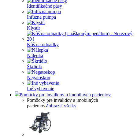
Identifikačné pásy
Infúzna pumpa
Klystír
Kôš na odpadky
Nálepka
Škrtidlo
Negatoskop
Iné vybavenie
Pomôcky pre invalidov a imobilných pacientov
Pomôcky pre invalidov a imobilných
pacientov
Zobraziť všetky