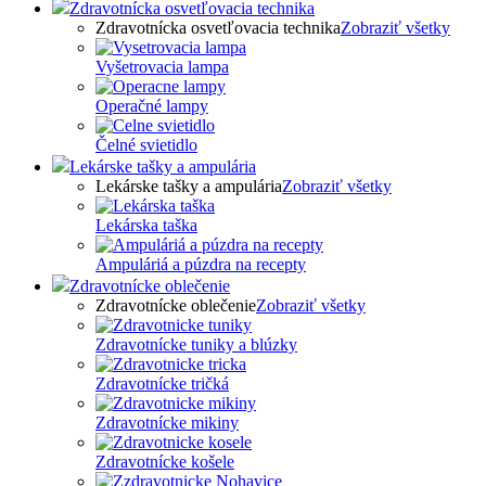
Zdravotnícka osvetľovacia technika
Zdravotnícka osvetľovacia technika
Zobraziť všetky
Vyšetrovacia lampa
Operačné lampy
Čelné svietidlo
Lekárske tašky a ampulária
Lekárske tašky a ampulária
Zobraziť všetky
Lekárska taška
Ampuláriá a púzdra na recepty
Zdravotnícke oblečenie
Zdravotnícke oblečenie
Zobraziť všetky
Zdravotnícke tuniky a blúzky
Zdravotnícke tričká
Zdravotnícke mikiny
Zdravotnícke košele