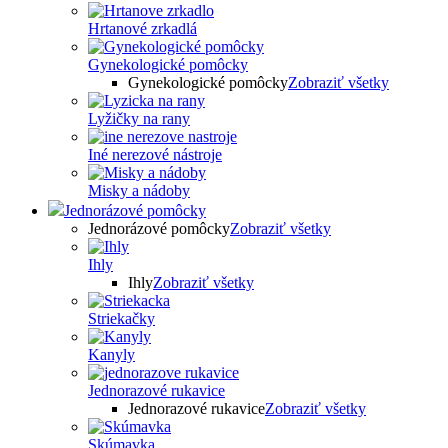
Hrtanové zrkadlá
Gynekologické pomôcky
Gynekologické pomôcky
Zobraziť všetky
Lyžičky na rany
Iné nerezové nástroje
Misky a nádoby
Jednorázové pomôcky
Jednorázové pomôcky
Zobraziť všetky
Ihly
Ihly
Zobraziť všetky
Striekačky
Kanyly
Jednorazové rukavice
Jednorazové rukavice
Zobraziť všetky
Skúmavka