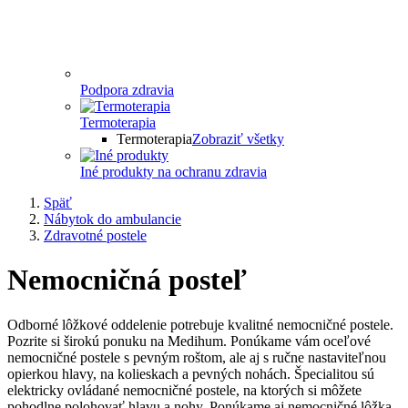
Podpora zdravia
Termoterapia
Termoterapia
Zobraziť všetky
Iné produkty na ochranu zdravia
Späť
Nábytok do ambulancie
Zdravotné postele
Nemocničná posteľ
Odborné lôžkové oddelenie potrebuje kvalitné nemocničné postele.
Pozrite si širokú ponuku na Medihum. Ponúkame vám oceľové
nemocničné postele s pevným roštom, ale aj s ručne nastaviteľnou
opierkou hlavy, na kolieskach a pevných nohách. Špecialitou sú
elektricky ovládané nemocničné postele, na ktorých si môžete
pohodlne polohovať hlavu a nohy. Ponúkame aj nemocničné lôžka