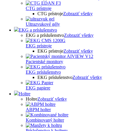
CTG prístroje
CTG prístroje
Zobraziť všetky
Ultrazvukové gély
EKG a príslušenstvo
EKG a príslušenstvo
Zobraziť všetky
EKG prístroje
EKG prístroje
Zobraziť všetky
Pacientské monitory
EKG príslušenstvo
EKG príslušenstvo
Zobraziť všetky
EKG papiere
Holtre
Holtre
Zobraziť všetky
ABPM holter
Kombinovaný holter
Príslušenstvo k holteru