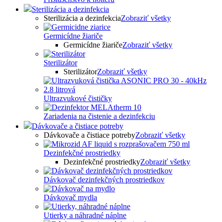
Sterilizácia a dezinfekcia
Sterilizácia a dezinfekcia
Zobraziť všetky
Germicídne žiariče
Germicídne žiariče
Zobraziť všetky
Sterilizátor
Sterilizátor
Zobraziť všetky
Ultrazvukové čističky
Zariadenia na čistenie a dezinfekciu
Dávkovače a čistiace potreby
Dávkovače a čistiace potreby
Zobraziť všetky
Dezinfekčné prostriedky
Dezinfekčné prostriedky
Zobraziť všetky
Dávkovač dezinfekčných prostriedkov
Dávkovač mydla
Utierky a náhradné náplne