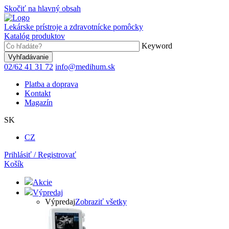
Skočiť na hlavný obsah
Lekárske prístroje a zdravotnícke pomôcky
Katalóg produktov
Keyword
02/62 41 31 72
info@medihum.sk
Platba a doprava
Kontakt
Magazín
SK
CZ
Prihlásiť / Registrovať
Košík
Akcie
Výpredaj
Výpredaj
Zobraziť všetky