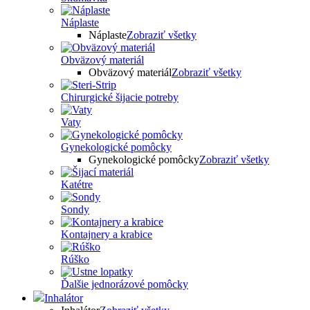
Náplaste
Náplaste
Zobraziť všetky
Obväzový materiál
Obväzový materiál
Zobraziť všetky
Chirurgické šijacie potreby
Vaty
Gynekologické pomôcky
Gynekologické pomôcky
Zobraziť všetky
Katétre
Sondy
Kontajnery a krabice
Rúško
Ďalšie jednorázové pomôcky
Inhalátor