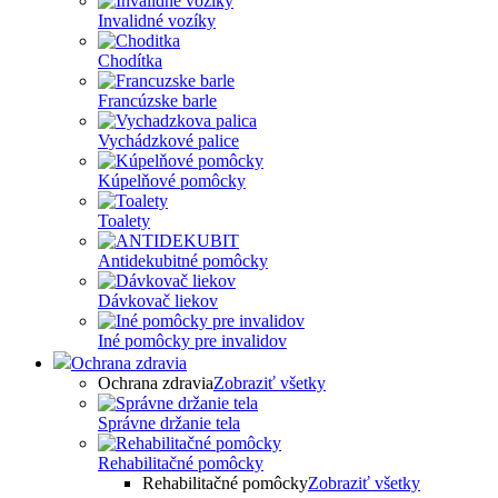
Invalidné vozíky
Chodítka
Francúzske barle
Vychádzkové palice
Kúpelňové pomôcky
Toalety
Antidekubitné pomôcky
Dávkovač liekov
Iné pomôcky pre invalidov
Ochrana zdravia
Ochrana zdravia
Zobraziť všetky
Správne držanie tela
Rehabilitačné pomôcky
Rehabilitačné pomôcky
Zobraziť všetky