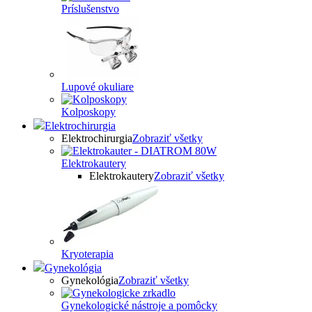
Príslušenstvo
Lupové okuliare
Kolposkopy
Elektrochirurgia
Elektrochirurgia
Zobraziť všetky
Elektrokautery
Elektrokautery
Zobraziť všetky
Kryoterapia
Gynekológia
Gynekológia
Zobraziť všetky
Gynekologické nástroje a pomôcky