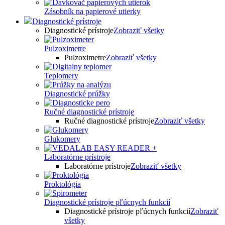
Zásobník na papierové utierky
Diagnostické prístroje
Diagnostické prístroje
Zobraziť všetky
Pulzoximetre
Pulzoximetre
Zobraziť všetky
Teplomery
Diagnostické prúžky
Ručné diagnostické prístroje
Ručné diagnostické prístroje
Zobraziť všetky
Glukomery
Laboratórne prístroje
Laboratórne prístroje
Zobraziť všetky
Proktológia
Diagnostické prístroje pľúcnych funkcií
Diagnostické prístroje pľúcnych funkcií
Zobraziť
všetky