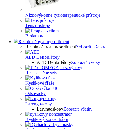
Nízkovýkonné fyzioterapeutické prístroje
Tens prístroje
Biolampy
Reanimačný a iný sortiment
Reanimačný a iný sortiment
Zobraziť všetky
AED Defibrilátory
AED Defibrilátory
Zobraziť všetky
Resuscitačné sety
Kyslíkové fľaše
Odsávačky
Laryngoskopy
Laryngoskopy
Zobraziť všetky
Kyslíkový koncentrátor