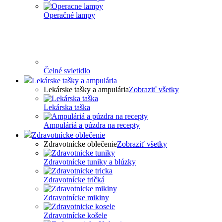
Operačné lampy
Čelné svietidlo
Lekárske tašky a ampulária
Lekárske tašky a ampulária
Zobraziť všetky
Lekárska taška
Ampuláriá a púzdra na recepty
Zdravotnícke oblečenie
Zdravotnícke oblečenie
Zobraziť všetky
Zdravotnícke tuniky a blúzky
Zdravotnícke tričká
Zdravotnícke mikiny
Zdravotnícke košele