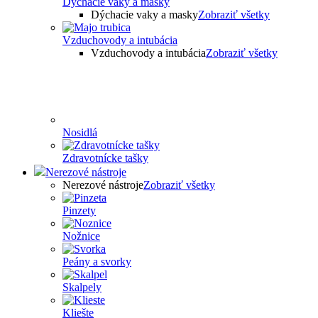
Dýchacie vaky a masky
Dýchacie vaky a masky
Zobraziť všetky
Vzduchovody a intubácia
Vzduchovody a intubácia
Zobraziť všetky
Nosidlá
Zdravotnícke tašky
Nerezové nástroje
Nerezové nástroje
Zobraziť všetky
Pinzety
Nožnice
Peány a svorky
Skalpely
Kliešte