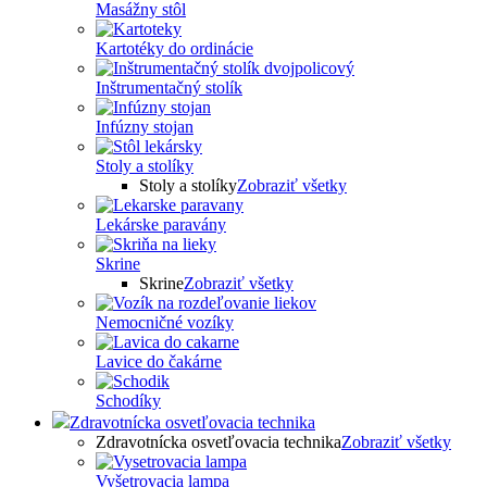
Masážny stôl
Kartotéky do ordinácie
Inštrumentačný stolík
Infúzny stojan
Stoly a stolíky
Stoly a stolíky
Zobraziť všetky
Lekárske paravány
Skrine
Skrine
Zobraziť všetky
Nemocničné vozíky
Lavice do čakárne
Schodíky
Zdravotnícka osvetľovacia technika
Zdravotnícka osvetľovacia technika
Zobraziť všetky
Vyšetrovacia lampa