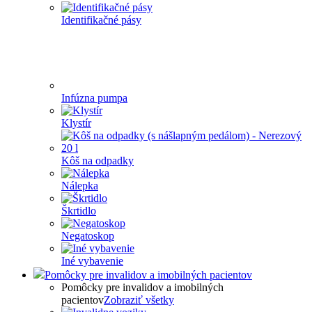
Identifikačné pásy
Infúzna pumpa
Klystír
Kôš na odpadky
Nálepka
Škrtidlo
Negatoskop
Iné vybavenie
Pomôcky pre invalidov a imobilných pacientov
Pomôcky pre invalidov a imobilných
pacientov
Zobraziť všetky