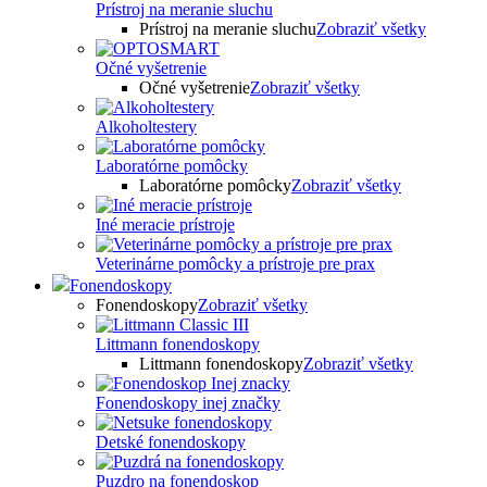
Prístroj na meranie sluchu
Prístroj na meranie sluchu
Zobraziť všetky
Očné vyšetrenie
Očné vyšetrenie
Zobraziť všetky
Alkoholtestery
Laboratórne pomôcky
Laboratórne pomôcky
Zobraziť všetky
Iné meracie prístroje
Veterinárne pomôcky a prístroje pre prax
Fonendoskopy
Fonendoskopy
Zobraziť všetky
Littmann fonendoskopy
Littmann fonendoskopy
Zobraziť všetky
Fonendoskopy inej značky
Detské fonendoskopy
Puzdro na fonendoskop