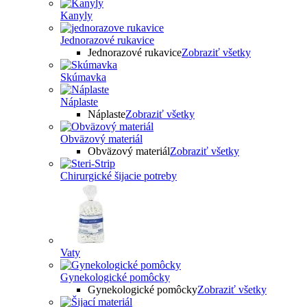
Kanyly
Jednorazové rukavice
Jednorazové rukavice
Zobraziť všetky
Skúmavka
Náplaste
Náplaste
Zobraziť všetky
Obväzový materiál
Obväzový materiál
Zobraziť všetky
Chirurgické šijacie potreby
Vaty
Gynekologické pomôcky
Gynekologické pomôcky
Zobraziť všetky