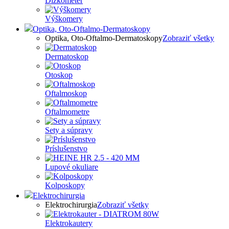
Dĺžkometer
Výškomery
Optika, Oto-Oftalmo-Dermatoskopy
Optika, Oto-Oftalmo-Dermatoskopy
Zobraziť všetky
Dermatoskop
Otoskop
Oftalmoskop
Oftalmometre
Sety a súpravy
Príslušenstvo
Lupové okuliare
Kolposkopy
Elektrochirurgia
Elektrochirurgia
Zobraziť všetky
Elektrokautery