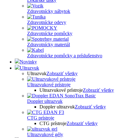
Lekárske tašky
Zdravotnícky nábytok
Zdravotnícke odevy
Zdravotnícke pomôcky
Zdravotnícky materiál
Zdravotnícke pomôcky a príslušenstvo
Novinky
Ultrazvuk
Ultrazvuk
Zobraziť všetky
Ultrazvukové prístroje
Ultrazvukové prístroje
Zobraziť všetky
Doppler ultrazvuk
Doppler ultrazvuk
Zobraziť všetky
CTG prístroje
CTG prístroje
Zobraziť všetky
Ultrazvukové gély