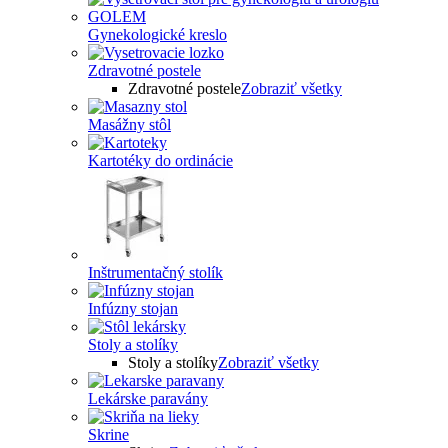
Gynekologické kreslo
Zdravotné postele
Zdravotné postele
Zobraziť všetky
Masážny stôl
Kartotéky do ordinácie
Inštrumentačný stolík
Infúzny stojan
Stoly a stolíky
Stoly a stolíky
Zobraziť všetky
Lekárske paravány
Skrine