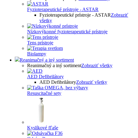
Fyzioterapeutické prístroje - ASTAR
Fyzioterapeutické prístroje - ASTAR
Zobraziť
všetky
Nízkovýkonné fyzioterapeutické prístroje
Tens prístroje
Biolampy
Reanimačný a iný sortiment
Reanimačný a iný sortiment
Zobraziť všetky
AED Defibrilátory
AED Defibrilátory
Zobraziť všetky
Resuscitačné sety
Kyslíkové fľaše