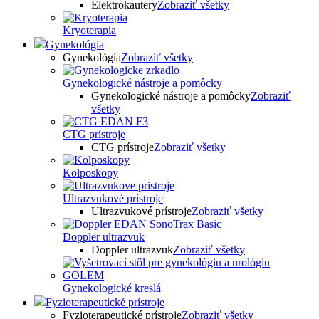
Elektrokautery
Zobraziť všetky
Kryoterapia
Gynekológia
Gynekológia
Zobraziť všetky
Gynekologické nástroje a pomôcky
Gynekologické nástroje a pomôcky
Zobraziť
všetky
CTG prístroje
CTG prístroje
Zobraziť všetky
Kolposkopy
Ultrazvukové prístroje
Ultrazvukové prístroje
Zobraziť všetky
Doppler ultrazvuk
Doppler ultrazvuk
Zobraziť všetky
Gynekologické kreslá
Fyzioterapeutické prístroje
Fyzioterapeutické prístroje
Zobraziť všetky