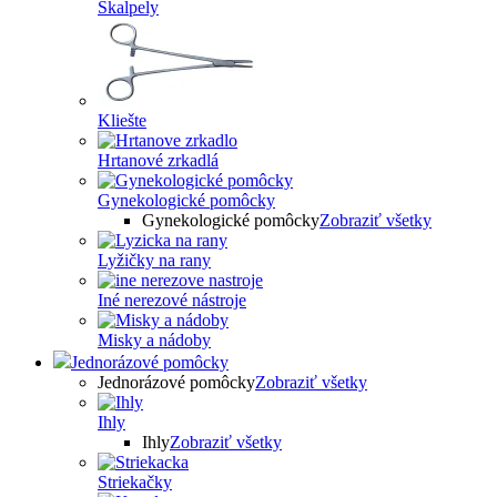
Skalpely
Kliešte
Hrtanové zrkadlá
Gynekologické pomôcky
Gynekologické pomôcky
Zobraziť všetky
Lyžičky na rany
Iné nerezové nástroje
Misky a nádoby
Jednorázové pomôcky
Jednorázové pomôcky
Zobraziť všetky
Ihly
Ihly
Zobraziť všetky
Striekačky