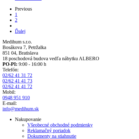
Previous
Previous
page
Aktuálna
1
Pagination
stránka
Page
2
Ďalšia
Ďalej
strana
Medihum s.r.o.
Bosákova 7, Petržalka
851 04, Bratislava
18 poschodová budova vedľa nábytku ALBERO
PO-PI:
9:00 - 16:00 h
Telefón:
02/62 41 31 72
02/62 41 41 73
02/62 41 41 72
Mobil:
0948 951 910
E-mail:
info@medihum.sk
Nakupovanie
Všeobecné obchodné podmienky
Reklamačný poriadok
Dokumenty na stiahnutie