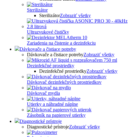
Sterilizátor
Sterilizátor
Zobraziť všetky
Ultrazvukové čističky
Zariadenia na čistenie a dezinfekciu
Dávkovače a čistiace potreby
Dávkovače a čistiace potreby
Zobraziť všetky
Dezinfekčné prostriedky
Dezinfekčné prostriedky
Zobraziť všetky
Dávkovač dezinfekčných prostriedkov
Dávkovač mydla
Utierky a náhradné náplne
Zásobník na papierové utierky
Diagnostické prístroje
Diagnostické prístroje
Zobraziť všetky