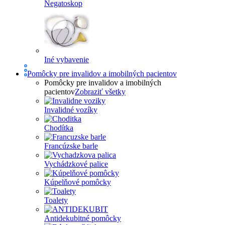
Negatoskop
Iné vybavenie
Pomôcky pre invalidov a imobilných pacientov
Pomôcky pre invalidov a imobilných
pacientov
Zobraziť všetky
Invalidné vozíky
Chodítka
Francúzske barle
Vychádzkové palice
Kúpelňové pomôcky
Toalety
Antidekubitné pomôcky