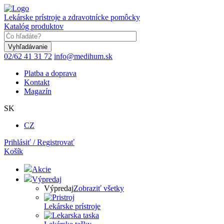
Skočiť
na
Lekárske prístroje a zdravotnícke pomôcky
hlavný
Katalóg produktov
obsah
Keyword
02/62 41 31 72
info@medihum.sk
Platba a doprava
Kontakt
Magazín
SK
CZ
Prihlásiť / Registrovať
Košík
Akcie
Výpredaj
Výpredaj
Zobraziť všetky
Lekárske prístroje