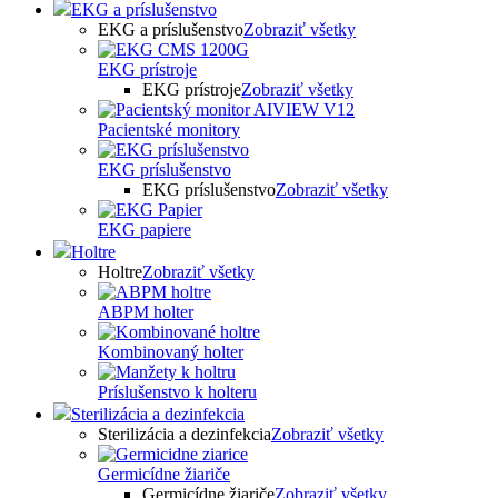
EKG a príslušenstvo
EKG a príslušenstvo
Zobraziť všetky
EKG prístroje
EKG prístroje
Zobraziť všetky
Pacientské monitory
EKG príslušenstvo
EKG príslušenstvo
Zobraziť všetky
EKG papiere
Holtre
Holtre
Zobraziť všetky
ABPM holter
Kombinovaný holter
Príslušenstvo k holteru
Sterilizácia a dezinfekcia
Sterilizácia a dezinfekcia
Zobraziť všetky
Germicídne žiariče
Germicídne žiariče
Zobraziť všetky