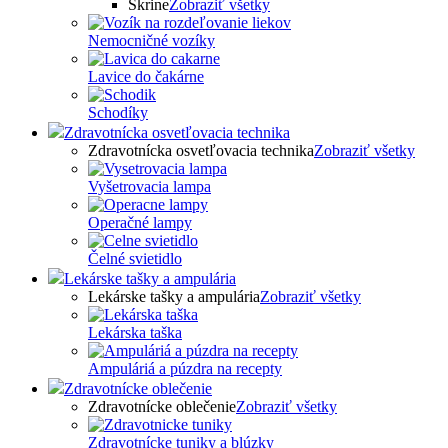
Skrine
Zobraziť všetky
Nemocničné vozíky
Lavice do čakárne
Schodíky
Zdravotnícka osvetľovacia technika
Zdravotnícka osvetľovacia technika
Zobraziť všetky
Vyšetrovacia lampa
Operačné lampy
Čelné svietidlo
Lekárske tašky a ampulária
Lekárske tašky a ampulária
Zobraziť všetky
Lekárska taška
Ampuláriá a púzdra na recepty
Zdravotnícke oblečenie
Zdravotnícke oblečenie
Zobraziť všetky
Zdravotnícke tuniky a blúzky