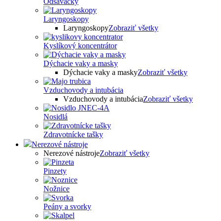
Odsávačky
Laryngoskopy
Laryngoskopy
Zobraziť všetky
Kyslíkový koncentrátor
Dýchacie vaky a masky
Dýchacie vaky a masky
Zobraziť všetky
Vzduchovody a intubácia
Vzduchovody a intubácia
Zobraziť všetky
Nosidlá
Zdravotnícke tašky
Nerezové nástroje
Nerezové nástroje
Zobraziť všetky
Pinzety
Nožnice
Peány a svorky