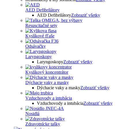
AED Defibrilátory
AED Defibrilátory
Zobraziť všetky
Resuscitačné sety
Kyslíkové fľaše
Odsávačky
Laryngoskopy
Laryngoskopy
Zobraziť všetky
Kyslíkový koncentrátor
Dýchacie vaky a masky
Dýchacie vaky a masky
Zobraziť všetky
Vzduchovody a intubácia
Vzduchovody a intubácia
Zobraziť všetky
Nosidlá
Zdravotnícke tašky