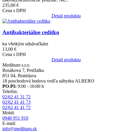
235,00 €
Cena s DPH
Detail produktu
Obrázok
Antibakteriálne cedítko
ku všetkým odsávačkám
13,00 €
Cena s DPH
Detail produktu
Medihum s.r.o.
Bosákova 7, Petržalka
851 04, Bratislava
18 poschodová budova vedľa nábytku ALBERO
PO-PI:
9:00 - 16:00 h
Telefón:
02/62 41 31 72
02/62 41 41 73
02/62 41 41 72
Mobil:
0948 951 910
E-mail:
info@medihum.sk