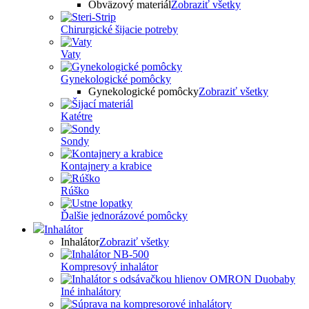
Obväzový materiál
Zobraziť všetky
Chirurgické šijacie potreby
Vaty
Gynekologické pomôcky
Gynekologické pomôcky
Zobraziť všetky
Katétre
Sondy
Kontajnery a krabice
Rúško
Ďalšie jednorázové pomôcky
Inhalátor
Inhalátor
Zobraziť všetky
Kompresový inhalátor
Iné inhalátory