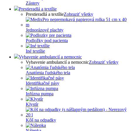
Zástery
Prestieradlá a textílie
Prestieradlá a textílie
Zobraziť všetky
Jednorázové plachty
Podložky pod pacienta
Iné textílie
Vybavenie ambulancií a nemocnic
Vybavenie ambulancií a nemocnic
Zobraziť všetky
Anatómia ľudského tela
Identifikačné pásy
Infúzna pumpa
Klystír
Kôš na odpadky
Nálepka