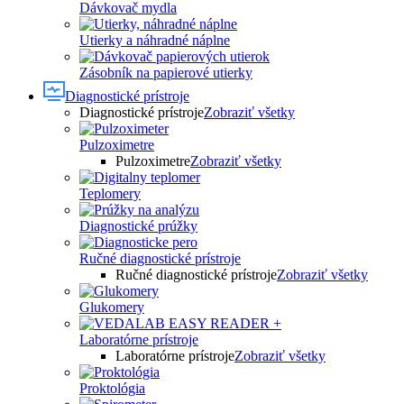
Dávkovač mydla
Utierky a náhradné náplne
Zásobník na papierové utierky
Diagnostické prístroje
Diagnostické prístroje
Zobraziť všetky
Pulzoximetre
Pulzoximetre
Zobraziť všetky
Teplomery
Diagnostické prúžky
Ručné diagnostické prístroje
Ručné diagnostické prístroje
Zobraziť všetky
Glukomery
Laboratórne prístroje
Laboratórne prístroje
Zobraziť všetky
Proktológia