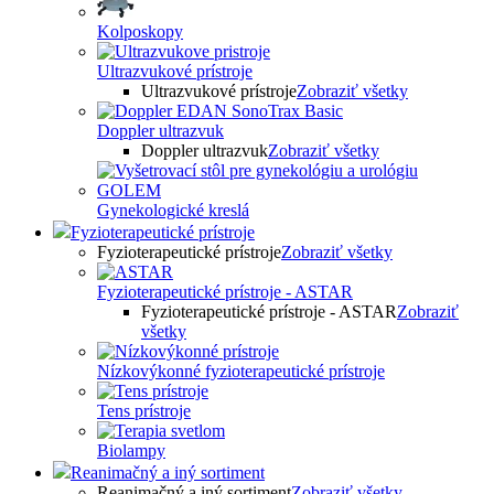
Kolposkopy
Ultrazvukové prístroje
Ultrazvukové prístroje
Zobraziť všetky
Doppler ultrazvuk
Doppler ultrazvuk
Zobraziť všetky
Gynekologické kreslá
Fyzioterapeutické prístroje
Fyzioterapeutické prístroje
Zobraziť všetky
Fyzioterapeutické prístroje - ASTAR
Fyzioterapeutické prístroje - ASTAR
Zobraziť
všetky
Nízkovýkonné fyzioterapeutické prístroje
Tens prístroje
Biolampy
Reanimačný a iný sortiment
Reanimačný a iný sortiment
Zobraziť všetky