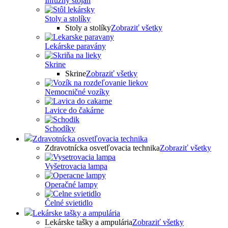
Infúzny stojan
Stoly a stolíky
Stoly a stolíky
Zobraziť všetky
Lekárske paravány
Skrine
Skrine
Zobraziť všetky
Nemocničné vozíky
Lavice do čakárne
Schodíky
Zdravotnícka osvetľovacia technika
Zdravotnícka osvetľovacia technika
Zobraziť všetky
Vyšetrovacia lampa
Operačné lampy
Čelné svietidlo
Lekárske tašky a ampulária
Lekárske tašky a ampulária
Zobraziť všetky