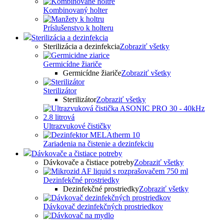
Kombinovaný holter
Príslušenstvo k holteru
Sterilizácia a dezinfekcia
Sterilizácia a dezinfekcia
Zobraziť všetky
Germicídne žiariče
Germicídne žiariče
Zobraziť všetky
Sterilizátor
Sterilizátor
Zobraziť všetky
Ultrazvukové čističky
Zariadenia na čistenie a dezinfekciu
Dávkovače a čistiace potreby
Dávkovače a čistiace potreby
Zobraziť všetky
Dezinfekčné prostriedky
Dezinfekčné prostriedky
Zobraziť všetky
Dávkovač dezinfekčných prostriedkov