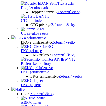
Doppler ultrazvuk
Doppler ultrazvuk
Zobraziť všetky
CTG prístroje
CTG prístroje
Zobraziť všetky
Ultrazvukové gély
EKG a príslušenstvo
EKG a príslušenstvo
Zobraziť všetky
EKG prístroje
EKG prístroje
Zobraziť všetky
Pacientské monitory
EKG príslušenstvo
EKG príslušenstvo
Zobraziť všetky
EKG papiere
Holtre
Holtre
Zobraziť všetky
ABPM holter