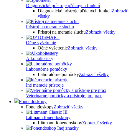
Diagnostické prístroje pľúcnych funkcií
Diagnostické prístroje pľúcnych funkcií
Zobraziť
všetky
Prístroj na meranie sluchu
Prístroj na meranie sluchu
Zobraziť všetky
Očné vyšetrenie
Očné vyšetrenie
Zobraziť všetky
Alkoholtestery
Laboratórne pomôcky
Laboratórne pomôcky
Zobraziť všetky
Iné meracie prístroje
Veterinárne pomôcky a prístroje pre prax
Fonendoskopy
Fonendoskopy
Zobraziť všetky
Littmann fonendoskopy
Littmann fonendoskopy
Zobraziť všetky