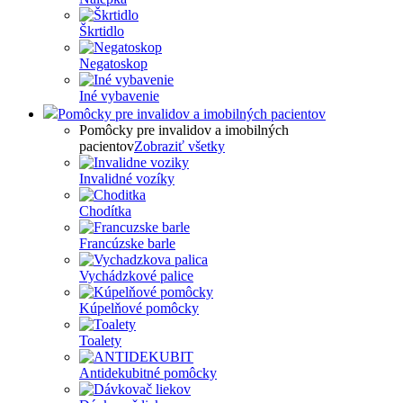
Škrtidlo
Negatoskop
Iné vybavenie
Pomôcky pre invalidov a imobilných pacientov
Pomôcky pre invalidov a imobilných
pacientov
Zobraziť všetky
Invalidné vozíky
Chodítka
Francúzske barle
Vychádzkové palice
Kúpelňové pomôcky
Toalety
Antidekubitné pomôcky