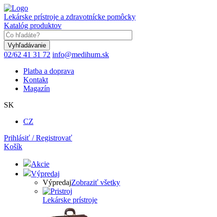
Skočiť
na
Lekárske prístroje a zdravotnícke pomôcky
hlavný
Katalóg produktov
obsah
Keyword
02/62 41 31 72
info@medihum.sk
Platba a doprava
Kontakt
Magazín
SK
CZ
Prihlásiť / Registrovať
Košík
Akcie
Výpredaj
Výpredaj
Zobraziť všetky
Lekárske prístroje