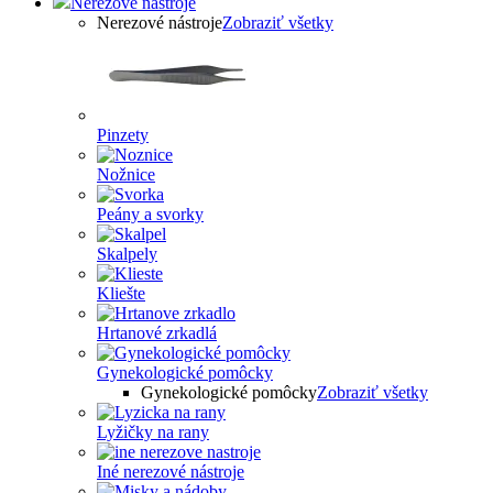
Nerezové nástroje
Nerezové nástroje
Zobraziť všetky
Pinzety
Nožnice
Peány a svorky
Skalpely
Kliešte
Hrtanové zrkadlá
Gynekologické pomôcky
Gynekologické pomôcky
Zobraziť všetky
Lyžičky na rany
Iné nerezové nástroje