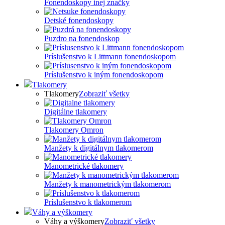
Fonendoskopy inej značky
Detské fonendoskopy
Puzdro na fonendoskop
Príslušenstvo k Littmann fonendoskopom
Príslušenstvo k iným fonendoskopom
Tlakomery
Tlakomery
Zobraziť všetky
Digitálne tlakomery
Tlakomery Omron
Manžety k digitálnym tlakomerom
Manometrické tlakomery
Manžety k manometrickým tlakomerom
Príslušenstvo k tlakomerom
Váhy a výškomery
Váhy a výškomery
Zobraziť všetky