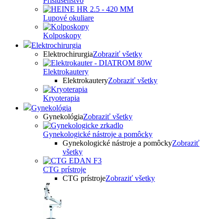
Príslušenstvo
Lupové okuliare
Kolposkopy
Elektrochirurgia
Elektrochirurgia
Zobraziť všetky
Elektrokautery
Elektrokautery
Zobraziť všetky
Kryoterapia
Gynekológia
Gynekológia
Zobraziť všetky
Gynekologické nástroje a pomôcky
Gynekologické nástroje a pomôcky
Zobraziť
všetky
CTG prístroje
CTG prístroje
Zobraziť všetky