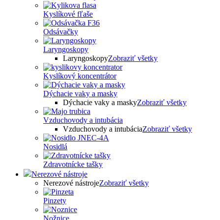
Kyslíkové fľaše
Odsávačky
Laryngoskopy
Laryngoskopy
Zobraziť všetky
Kyslíkový koncentrátor
Dýchacie vaky a masky
Dýchacie vaky a masky
Zobraziť všetky
Vzduchovody a intubácia
Vzduchovody a intubácia
Zobraziť všetky
Nosidlá
Zdravotnícke tašky
Nerezové nástroje
Nerezové nástroje
Zobraziť všetky
Pinzety
Nožnice