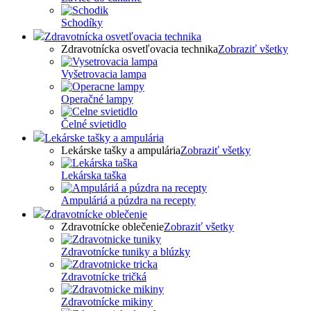
Schodíky
Zdravotnícka osvetľovacia technika
Zdravotnícka osvetľovacia technika
Zobraziť všetky
Vyšetrovacia lampa
Operačné lampy
Čelné svietidlo
Lekárske tašky a ampulária
Lekárske tašky a ampulária
Zobraziť všetky
Lekárska taška
Ampuláriá a púzdra na recepty
Zdravotnícke oblečenie
Zdravotnícke oblečenie
Zobraziť všetky
Zdravotnícke tuniky a blúzky
Zdravotnícke tričká
Zdravotnícke mikiny