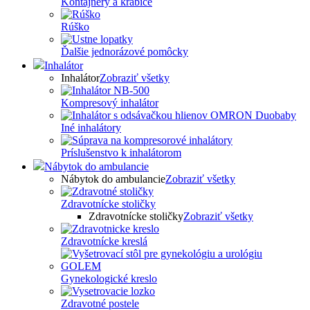
Kontajnery a krabice
Rúško
Ďalšie jednorázové pomôcky
Inhalátor
Inhalátor
Zobraziť všetky
Kompresový inhalátor
Iné inhalátory
Príslušenstvo k inhalátorom
Nábytok do ambulancie
Nábytok do ambulancie
Zobraziť všetky
Zdravotnícke stoličky
Zdravotnícke stoličky
Zobraziť všetky
Zdravotnícke kreslá
Gynekologické kreslo
Zdravotné postele