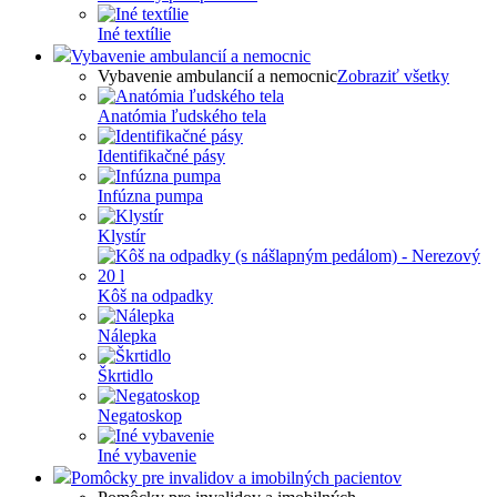
Iné textílie
Vybavenie ambulancií a nemocnic
Vybavenie ambulancií a nemocnic
Zobraziť všetky
Anatómia ľudského tela
Identifikačné pásy
Infúzna pumpa
Klystír
Kôš na odpadky
Nálepka
Škrtidlo
Negatoskop
Iné vybavenie
Pomôcky pre invalidov a imobilných pacientov