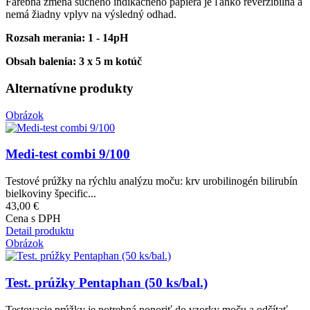
Farebná zmena suchého indikačného papiera je ľahko reverzibilná a
nemá žiadny vplyv na výsledný odhad.
Rozsah merania: 1 - 14pH
Obsah balenia: 3 x 5 m kotúč
Alternatívne produkty
Obrázok
Medi-test combi 9/100
Testové prúžky na rýchlu analýzu moču: krv urobilinogén bilirubín
bielkoviny špecific...
43,00 €
Cena s DPH
Detail produktu
Obrázok
Test. prúžky Pentaphan (50 ks/bal.)
Testovacie prúžky je potrebná ponoriť do vzorky moču a odčítať