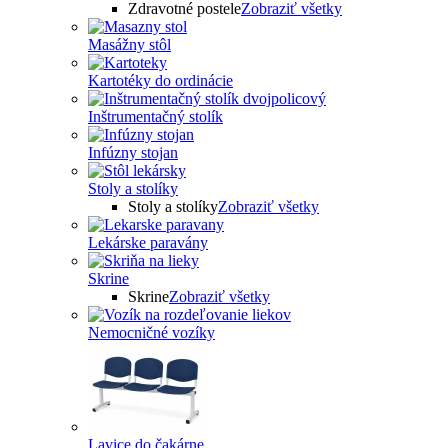
Zdravotné postele
Zobraziť všetky
Masážny stôl
Kartotéky do ordinácie
Inštrumentačný stolík
Infúzny stojan
Stoly a stolíky
Stoly a stolíky
Zobraziť všetky
Lekárske paravány
Skrine
Skrine
Zobraziť všetky
Nemocničné vozíky
Lavice do čakárne