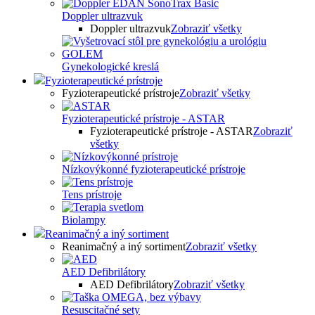
Doppler ultrazvuk
Doppler ultrazvuk
Zobraziť všetky
Gynekologické kreslá
Fyzioterapeutické prístroje
Fyzioterapeutické prístroje
Zobraziť všetky
Fyzioterapeutické prístroje - ASTAR
Fyzioterapeutické prístroje - ASTAR
Zobraziť
všetky
Nízkovýkonné fyzioterapeutické prístroje
Tens prístroje
Biolampy
Reanimačný a iný sortiment
Reanimačný a iný sortiment
Zobraziť všetky
AED Defibrilátory
AED Defibrilátory
Zobraziť všetky
Resuscitačné sety