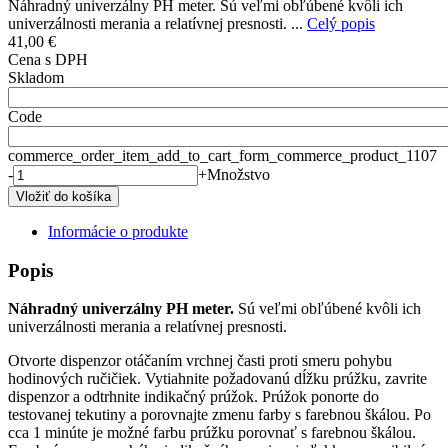
Náhradný univerzálny PH meter. Sú veľmi obľúbené kvôli ich
univerzálnosti merania a relatívnej presnosti. ...
Celý popis
41,00 €
Cena s DPH
Skladom
Code
commerce_order_item_add_to_cart_form_commerce_product_1107
-
+
Množstvo
Informácie o produkte
Popis
Náhradný univerzálny PH meter.
Sú veľmi obľúbené kvôli ich
univerzálnosti merania a relatívnej presnosti.
Otvorte dispenzor otáčaním vrchnej časti proti smeru pohybu
hodinových ručičiek. Vytiahnite požadovanú dĺžku prúžku, zavrite
dispenzor a odtrhnite indikačný prúžok. Prúžok ponorte do
testovanej tekutiny a porovnajte zmenu farby s farebnou škálou. Po
cca 1 minúte je možné farbu prúžku porovnať s farebnou škálou.