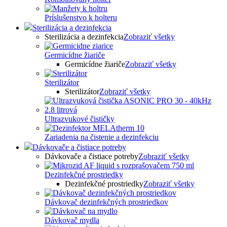
Príslušenstvo k holteru
Sterilizácia a dezinfekcia
Sterilizácia a dezinfekcia
Zobraziť všetky
Germicídne žiariče
Germicídne žiariče
Zobraziť všetky
Sterilizátor
Sterilizátor
Zobraziť všetky
Ultrazvukové čističky
Zariadenia na čistenie a dezinfekciu
Dávkovače a čistiace potreby
Dávkovače a čistiace potreby
Zobraziť všetky
Dezinfekčné prostriedky
Dezinfekčné prostriedky
Zobraziť všetky
Dávkovač dezinfekčných prostriedkov
Dávkovač mydla