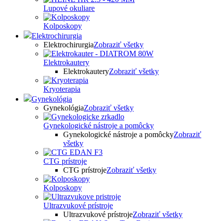
Lupové okuliare
Kolposkopy
Elektrochirurgia
Elektrochirurgia
Zobraziť všetky
Elektrokautery
Elektrokautery
Zobraziť všetky
Kryoterapia
Gynekológia
Gynekológia
Zobraziť všetky
Gynekologické nástroje a pomôcky
Gynekologické nástroje a pomôcky
Zobraziť
všetky
CTG prístroje
CTG prístroje
Zobraziť všetky
Kolposkopy
Ultrazvukové prístroje
Ultrazvukové prístroje
Zobraziť všetky