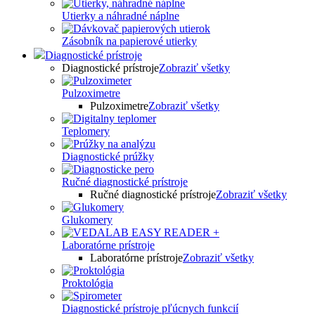
Utierky a náhradné náplne
Zásobník na papierové utierky
Diagnostické prístroje
Diagnostické prístroje
Zobraziť všetky
Pulzoximetre
Pulzoximetre
Zobraziť všetky
Teplomery
Diagnostické prúžky
Ručné diagnostické prístroje
Ručné diagnostické prístroje
Zobraziť všetky
Glukomery
Laboratórne prístroje
Laboratórne prístroje
Zobraziť všetky
Proktológia
Diagnostické prístroje pľúcnych funkcií