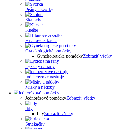
Peány a svorky
Skalpely
Kliešte
Hrtanové zrkadlá
Gynekologické pomôcky
Gynekologické pomôcky
Zobraziť všetky
Lyžičky na rany
Iné nerezové nástroje
Misky a nádoby
Jednorázové pomôcky
Jednorázové pomôcky
Zobraziť všetky
Ihly
Ihly
Zobraziť všetky
Striekačky