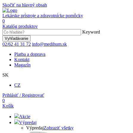
Skočiť na hlavný obsah
Lekárske prístroje a zdravotnícke pomôcky
0
Katalóg produktov
Keyword
02/62 41 31 72
info@medihum.sk
Platba a doprava
Kontakt
Magazín
SK
CZ
Prihlásiť / Registrovať
0
Košík
Akcie
Výpredaj
Výpredaj
Zobraziť všetky