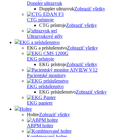
Doppler ultrazvuk
Doppler ultrazvuk
Zobraziť všetky
CTG prístroje
CTG prístroje
Zobraziť všetky
Ultrazvukové gély
EKG a príslušenstvo
EKG a príslušenstvo
Zobraziť všetky
EKG prístroje
EKG prístroje
Zobraziť všetky
Pacientské monitory
EKG príslušenstvo
EKG príslušenstvo
Zobraziť všetky
EKG papiere
Holtre
Holtre
Zobraziť všetky
ABPM holter
Kombinovaný holter