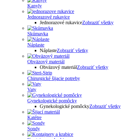
Kanyly
Jednorazové rukavice
Jednorazové rukavice
Zobraziť všetky
Skúmavka
Náplaste
Náplaste
Zobraziť všetky
Obväzový materiál
Obväzový materiál
Zobraziť všetky
Chirurgické šijacie potreby
Vaty
Gynekologické pomôcky
Gynekologické pomôcky
Zobraziť všetky
Katétre
Sondy