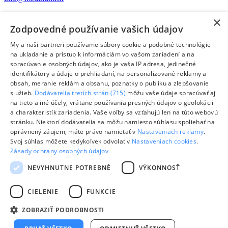
Nakupovanie
×
Všeobecné obchodné podmienky
Zodpovedné používanie vašich údajov
Reklamačný poriadok
Dokumenty na stiahnutie
My a naši partneri používame súbory cookie a podobné technológie
Odstúpiť od zmluvy tu
na ukladanie a prístup k informáciám vo vašom zariadení a na
spracúvanie osobných údajov, ako je vaša IP adresa, jedinečné
O spoločnosti
identifikátory a údaje o prehliadaní, na personalizované reklamy a
O nás
obsah, meranie reklám a obsahu, poznatky o publiku a zlepšovanie
Kontakt
služieb.
Dodávatelia tretích strán (715)
môžu vaše údaje spracúvať aj
na tieto a iné účely, vrátane používania presných údajov o geolokácii
Odoberanie newslettera
a charakteristík zariadenia. Vaše voľby sa vzťahujú len na túto webovú
stránku. Niektorí dodávatelia sa môžu namiesto súhlasu spoliehať na
oprávnený záujem; máte právo namietať v
Nastaveniach reklamy
.
Code
Svoj súhlas môžete kedykoľvek odvolať v
Nastaveniach cookies
.
Emailová adresa
Zásady ochrany osobných údajov
mailchimp_signup_subscribe_block_newsletter_form
NEVYHNUTNE POTREBNÉ
VÝKONNOSŤ
© MEDIHUM s.r.o.
CIELENIE
FUNKCIE
Lekárske prístroje a zdravotnícke pomôcky
ZOBRAZIŤ PODROBNOSTI
Footer - Bottom