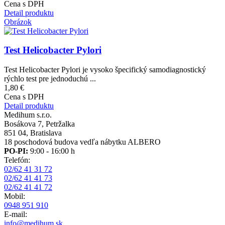
Cena s DPH
Detail produktu
Obrázok
Test Helicobacter Pylori
Test Helicobacter Pylori je vysoko špecifický samodiagnostický
rýchlo test pre jednoduchú ...
1,80 €
Cena s DPH
Detail produktu
Medihum s.r.o.
Bosákova 7, Petržalka
851 04, Bratislava
18 poschodová budova vedľa nábytku ALBERO
PO-PI:
9:00 - 16:00 h
Telefón:
02/62 41 31 72
02/62 41 41 73
02/62 41 41 72
Mobil:
0948 951 910
E-mail:
info@medihum.sk