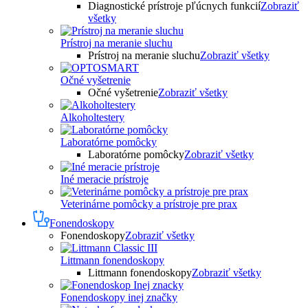
Diagnostické prístroje pľúcnych funkcií
Zobraziť
všetky
Prístroj na meranie sluchu
Prístroj na meranie sluchu
Zobraziť všetky
Očné vyšetrenie
Očné vyšetrenie
Zobraziť všetky
Alkoholtestery
Laboratórne pomôcky
Laboratórne pomôcky
Zobraziť všetky
Iné meracie prístroje
Veterinárne pomôcky a prístroje pre prax
Fonendoskopy
Fonendoskopy
Zobraziť všetky
Littmann fonendoskopy
Littmann fonendoskopy
Zobraziť všetky
Fonendoskopy inej značky