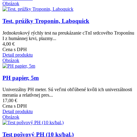
Obrázok
Test. prúžky Troponin, Laboquick
Jednokrokový rýchly test na preukázanie cTnI srdcového Troponínu
I z humánnej krvi, plazmy...
4,00 €
Cena s DPH
Detail produktu
Obrázok
PH papier, 5m
Univerzálny PH meter. Sú veľmi obľúbené kvôli ich univerzálnosti
merania a relatívnej pres...
17,00 €
Cena s DPH
Detail produktu
Obrázok
Test pošvový PH (10 ks/bal.)