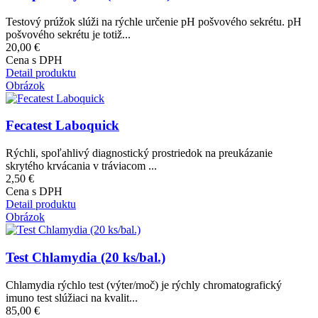
Testový prúžok slúži na rýchle určenie pH pošvového sekrétu. pH
pošvového sekrétu je totiž...
20,00 €
Cena s DPH
Detail produktu
Obrázok
Fecatest Laboquick
Rýchli, spoľahlivý diagnostický prostriedok na preukázanie
skrytého krvácania v tráviacom ...
2,50 €
Cena s DPH
Detail produktu
Obrázok
Test Chlamydia (20 ks/bal.)
Chlamydia rýchlo test (výter/moč) je rýchly chromatografický
imuno test slúžiaci na kvalit...
85,00 €