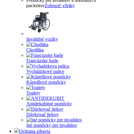
Pomôcky pre invalidov a imobilných
pacientov
Zobraziť všetky
Invalidné vozíky
Chodítka
Francúzske barle
Vychádzkové palice
Kúpelňové pomôcky
Toalety
Antidekubitné pomôcky
Dávkovač liekov
Iné pomôcky pre invalidov
Ochrana zdravia