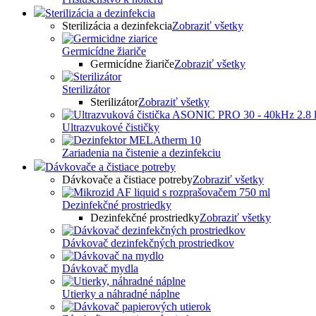
Sterilizácia a dezinfekcia
Sterilizácia a dezinfekcia
Zobraziť všetky
Germicídne žiariče
Germicídne žiariče
Zobraziť všetky
Sterilizátor
Sterilizátor
Zobraziť všetky
Ultrazvukové čističky
Zariadenia na čistenie a dezinfekciu
Dávkovače a čistiace potreby
Dávkovače a čistiace potreby
Zobraziť všetky
Dezinfekčné prostriedky
Dezinfekčné prostriedky
Zobraziť všetky
Dávkovač dezinfekčných prostriedkov
Dávkovač mydla
Utierky a náhradné náplne