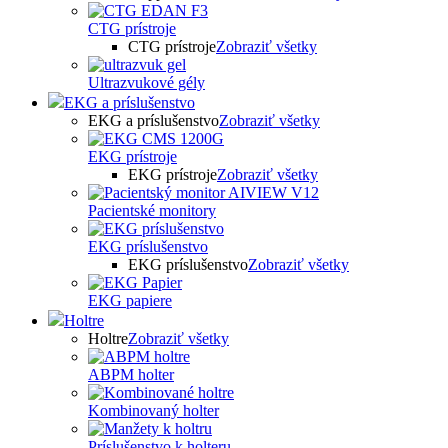
CTG prístroje
CTG prístroje
Zobraziť všetky
Ultrazvukové gély
EKG a príslušenstvo
EKG a príslušenstvo
Zobraziť všetky
EKG prístroje
EKG prístroje
Zobraziť všetky
Pacientské monitory
EKG príslušenstvo
EKG príslušenstvo
Zobraziť všetky
EKG papiere
Holtre
Holtre
Zobraziť všetky
ABPM holter
Kombinovaný holter
Príslušenstvo k holteru