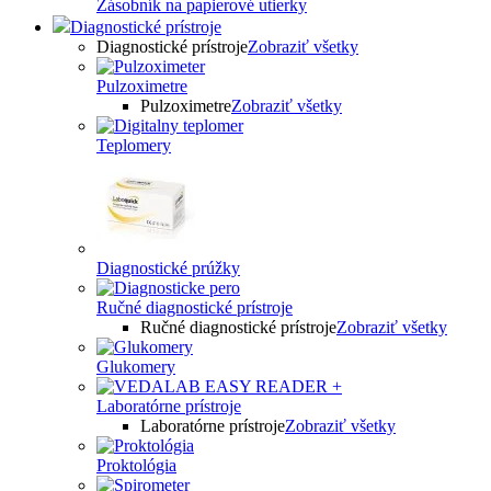
Zásobník na papierové utierky
Diagnostické prístroje
Diagnostické prístroje
Zobraziť všetky
Pulzoximetre
Pulzoximetre
Zobraziť všetky
Teplomery
Diagnostické prúžky
Ručné diagnostické prístroje
Ručné diagnostické prístroje
Zobraziť všetky
Glukomery
Laboratórne prístroje
Laboratórne prístroje
Zobraziť všetky
Proktológia