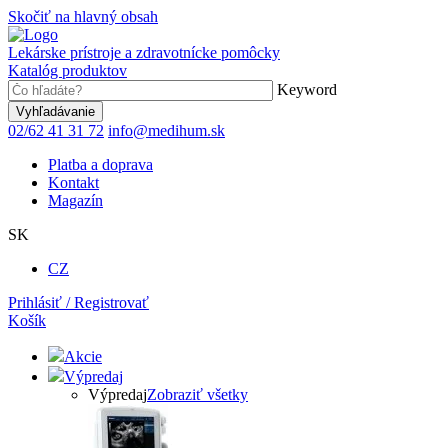
Skočiť na hlavný obsah
Lekárske prístroje a zdravotnícke pomôcky
Katalóg produktov
Keyword
02/62 41 31 72
info@medihum.sk
Platba a doprava
Kontakt
Magazín
SK
CZ
Prihlásiť / Registrovať
Košík
Akcie
Výpredaj
Výpredaj
Zobraziť všetky