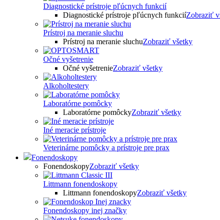
Diagnostické prístroje pľúcnych funkcií
Diagnostické prístroje pľúcnych funkcií
Zobraziť v
Prístroj na meranie sluchu
Prístroj na meranie sluchu
Zobraziť všetky
Očné vyšetrenie
Očné vyšetrenie
Zobraziť všetky
Alkoholtestery
Laboratórne pomôcky
Laboratórne pomôcky
Zobraziť všetky
Iné meracie prístroje
Veterinárne pomôcky a prístroje pre prax
Fonendoskopy
Fonendoskopy
Zobraziť všetky
Littmann fonendoskopy
Littmann fonendoskopy
Zobraziť všetky
Fonendoskopy inej značky