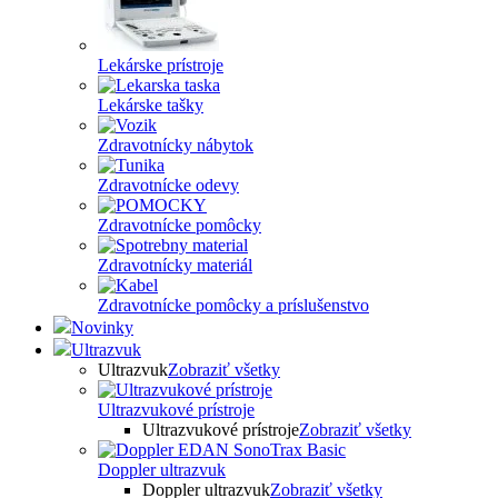
Lekárske prístroje
Lekárske tašky
Zdravotnícky nábytok
Zdravotnícke odevy
Zdravotnícke pomôcky
Zdravotnícky materiál
Zdravotnícke pomôcky a príslušenstvo
Novinky
Ultrazvuk
Ultrazvuk
Zobraziť všetky
Ultrazvukové prístroje
Ultrazvukové prístroje
Zobraziť všetky
Doppler ultrazvuk
Doppler ultrazvuk
Zobraziť všetky