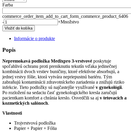
Farba
commerce_order_item_add_to_cart_form_commerce_product_6406
-
+
Množstvo
Informácie o produkte
Popis
Nepremokavá podložka Medixpro 3-vrstvové
poskytuje
spoľahlivú ochranu proti preniknutiu tekutín vďaka jedinečnej
kombinácii dvoch vrstiev buničiny, ktoré efektívne absorbujú, a
jednej vrstvy fólie, ktorá vytvára nepriepustnú bariéru. Tým
zabraňujú kontaminácii zdravotníckeho zariadenia a znižujú riziko
infekcie. Tieto podložky sú najčastejšie využívané
v
gynekológii
.
Po rozložení na sedaciu časť gynekologického kresla zaručujú
pacientkam komfort a chránia kreslo. Osvedčili sa aj
v tetovacích a
kozmetických salónoch
.
Vlastnosti
Trojvrstvová podložka
Papier + Papier + Fólia