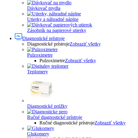
Dávkovač mydla
Utierky a náhradné náplne
Zásobník na papierové utierky
Diagnostické prístroje
Diagnostické prístroje
Zobraziť všetky
Pulzoximetre
Pulzoximetre
Zobraziť všetky
Teplomery
Diagnostické prúžky
Ručné diagnostické prístroje
Ručné diagnostické prístroje
Zobraziť všetky
Glukomery