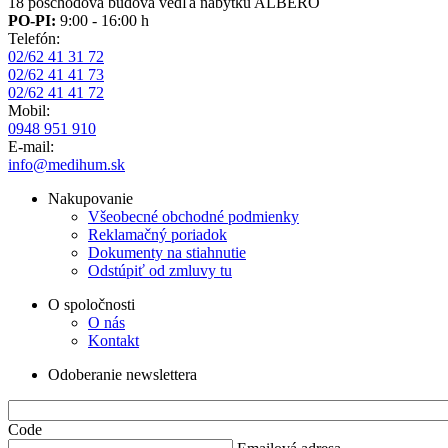
18 poschodová budova vedľa nábytku ALBERO
PO-PI:
9:00 - 16:00 h
Telefón:
02/62 41 31 72
02/62 41 41 73
02/62 41 41 72
Mobil:
0948 951 910
E-mail:
info@medihum.sk
Nakupovanie
Všeobecné obchodné podmienky
Reklamačný poriadok
Dokumenty na stiahnutie
Odstúpiť od zmluvy tu
O spoločnosti
O nás
Kontakt
Odoberanie newslettera
Code