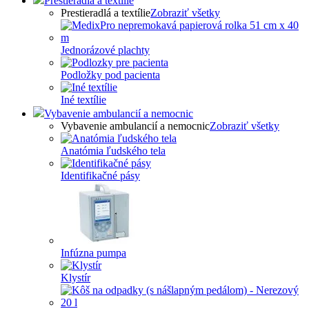
Prestieradlá a textílie
Prestieradlá a textílie
Zobraziť všetky
Jednorázové plachty
Podložky pod pacienta
Iné textílie
Vybavenie ambulancií a nemocnic
Vybavenie ambulancií a nemocnic
Zobraziť všetky
Anatómia ľudského tela
Identifikačné pásy
Infúzna pumpa
Klystír