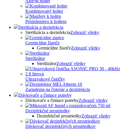
ABPM holter
Kombinovaný holter
Príslušenstvo k holteru
Sterilizácia a dezinfekcia
Sterilizácia a dezinfekcia
Zobraziť všetky
Germicídne žiariče
Germicídne žiariče
Zobraziť všetky
Sterilizátor
Sterilizátor
Zobraziť všetky
Ultrazvukové čističky
Zariadenia na čistenie a dezinfekciu
Dávkovače a čistiace potreby
Dávkovače a čistiace potreby
Zobraziť všetky
Dezinfekčné prostriedky
Dezinfekčné prostriedky
Zobraziť všetky
Dávkovač dezinfekčných prostriedkov