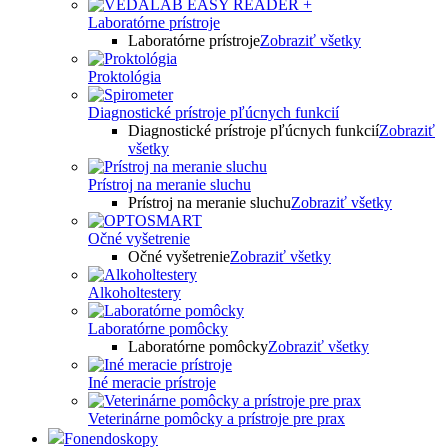
Laboratórne prístroje
Laboratórne prístroje
Zobraziť všetky
Proktológia
Diagnostické prístroje pľúcnych funkcií
Diagnostické prístroje pľúcnych funkcií
Zobraziť
všetky
Prístroj na meranie sluchu
Prístroj na meranie sluchu
Zobraziť všetky
Očné vyšetrenie
Očné vyšetrenie
Zobraziť všetky
Alkoholtestery
Laboratórne pomôcky
Laboratórne pomôcky
Zobraziť všetky
Iné meracie prístroje
Veterinárne pomôcky a prístroje pre prax
Fonendoskopy