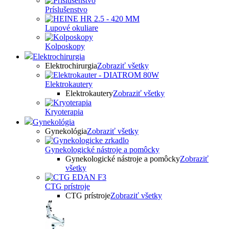
Príslušenstvo
Lupové okuliare
Kolposkopy
Elektrochirurgia
Elektrochirurgia
Zobraziť všetky
Elektrokautery
Elektrokautery
Zobraziť všetky
Kryoterapia
Gynekológia
Gynekológia
Zobraziť všetky
Gynekologické nástroje a pomôcky
Gynekologické nástroje a pomôcky
Zobraziť
všetky
CTG prístroje
CTG prístroje
Zobraziť všetky