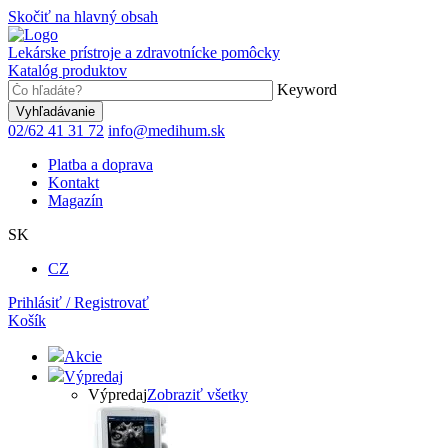
Skočiť na hlavný obsah
Lekárske prístroje a zdravotnícke pomôcky
Katalóg produktov
Keyword
02/62 41 31 72
info@medihum.sk
Platba a doprava
Kontakt
Magazín
SK
CZ
Prihlásiť / Registrovať
Košík
Akcie
Výpredaj
Výpredaj
Zobraziť všetky