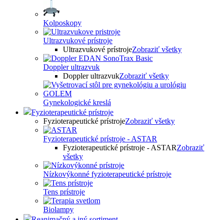
Kolposkopy
Ultrazvukové prístroje
Ultrazvukové prístroje
Zobraziť všetky
Doppler ultrazvuk
Doppler ultrazvuk
Zobraziť všetky
Gynekologické kreslá
Fyzioterapeutické prístroje
Fyzioterapeutické prístroje
Zobraziť všetky
Fyzioterapeutické prístroje - ASTAR
Fyzioterapeutické prístroje - ASTAR
Zobraziť
všetky
Nízkovýkonné fyzioterapeutické prístroje
Tens prístroje
Biolampy
Reanimačný a iný sortiment