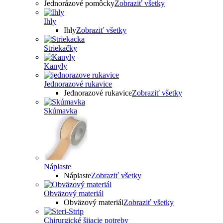
Jednorázové pomôcky
Zobraziť všetky
Ihly
Ihly
Zobraziť všetky
Striekačky
Kanyly
Jednorazové rukavice
Jednorazové rukavice
Zobraziť všetky
Skúmavka
Náplaste
Náplaste
Zobraziť všetky
Obväzový materiál
Obväzový materiál
Zobraziť všetky
Chirurgické šijacie potreby