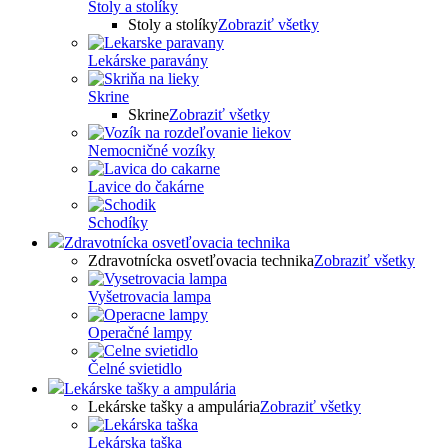
Stoly a stolíky
Stoly a stolíky
Zobraziť všetky
Lekárske paravány
Skrine
Skrine
Zobraziť všetky
Nemocničné vozíky
Lavice do čakárne
Schodíky
Zdravotnícka osvetľovacia technika
Zdravotnícka osvetľovacia technika
Zobraziť všetky
Vyšetrovacia lampa
Operačné lampy
Čelné svietidlo
Lekárske tašky a ampulária
Lekárske tašky a ampulária
Zobraziť všetky
Lekárska taška