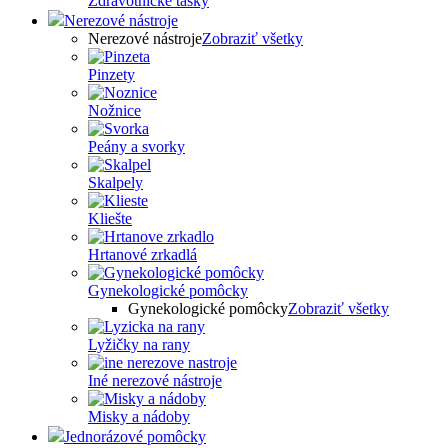
Zdravotnícke tašky
Nerezové nástroje
Nerezové nástroje
Zobraziť všetky
Pinzety
Nožnice
Peány a svorky
Skalpely
Kliešte
Hrtanové zrkadlá
Gynekologické pomôcky
Gynekologické pomôcky
Zobraziť všetky
Lyžičky na rany
Iné nerezové nástroje
Misky a nádoby
Jednorázové pomôcky