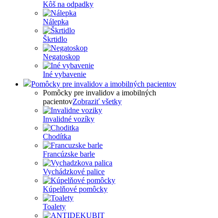
Kôš na odpadky
Nálepka
Škrtidlo
Negatoskop
Iné vybavenie
Pomôcky pre invalidov a imobilných pacientov
Pomôcky pre invalidov a imobilných
pacientov
Zobraziť všetky
Invalidné vozíky
Chodítka
Francúzske barle
Vychádzkové palice
Kúpelňové pomôcky
Toalety