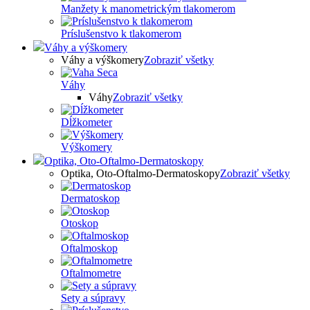
Manžety k manometrickým tlakomerom
Príslušenstvo k tlakomerom
Váhy a výškomery
Váhy a výškomery
Zobraziť všetky
Váhy
Váhy
Zobraziť všetky
Dĺžkometer
Výškomery
Optika, Oto-Oftalmo-Dermatoskopy
Optika, Oto-Oftalmo-Dermatoskopy
Zobraziť všetky
Dermatoskop
Otoskop
Oftalmoskop
Oftalmometre
Sety a súpravy