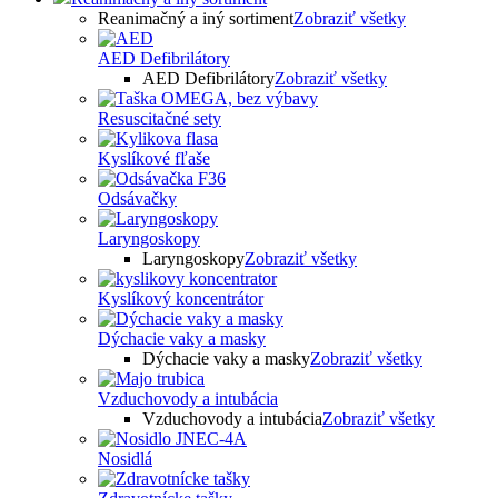
Reanimačný a iný sortiment
Zobraziť všetky
AED Defibrilátory
AED Defibrilátory
Zobraziť všetky
Resuscitačné sety
Kyslíkové fľaše
Odsávačky
Laryngoskopy
Laryngoskopy
Zobraziť všetky
Kyslíkový koncentrátor
Dýchacie vaky a masky
Dýchacie vaky a masky
Zobraziť všetky
Vzduchovody a intubácia
Vzduchovody a intubácia
Zobraziť všetky
Nosidlá