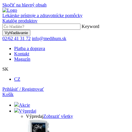
Skočiť na hlavný obsah
Lekárske prístroje a zdravotnícke pomôcky
Katalóg produktov
Keyword
02/62 41 31 72
info@medihum.sk
Platba a doprava
Kontakt
Magazín
SK
CZ
Prihlásiť / Registrovať
Košík
Akcie
Výpredaj
Výpredaj
Zobraziť všetky