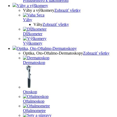
Príslušenstvo k tlakomerom
Váhy a výškomery
Váhy a výškomery
Zobraziť všetky
Váhy
Váhy
Zobraziť všetky
Dĺžkometer
Výškomery
Optika, Oto-Oftalmo-Dermatoskopy
Optika, Oto-Oftalmo-Dermatoskopy
Zobraziť všetky
Dermatoskop
Otoskop
Oftalmoskop
Oftalmometre