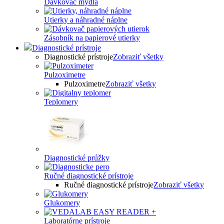
Dávkovač mydla
Utierky a náhradné náplne
Zásobník na papierové utierky
Diagnostické prístroje
Diagnostické prístroje
Zobraziť všetky
Pulzoximetre
Pulzoximetre
Zobraziť všetky
Teplomery
Diagnostické prúžky
Ručné diagnostické prístroje
Ručné diagnostické prístroje
Zobraziť všetky
Glukomery
Laboratórne prístroje