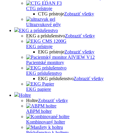
CTG prístroje
CTG prístroje
Zobraziť všetky
Ultrazvukové gély
EKG a príslušenstvo
EKG a príslušenstvo
Zobraziť všetky
EKG prístroje
EKG prístroje
Zobraziť všetky
Pacientské monitory
EKG príslušenstvo
EKG príslušenstvo
Zobraziť všetky
EKG papiere
Holtre
Holtre
Zobraziť všetky
ABPM holter
Kombinovaný holter
Príslušenstvo k holteru