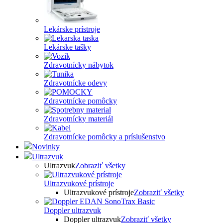
Lekárske prístroje
Lekárske tašky
Zdravotnícky nábytok
Zdravotnícke odevy
Zdravotnícke pomôcky
Zdravotnícky materiál
Zdravotnícke pomôcky a príslušenstvo
Novinky
Ultrazvuk
Ultrazvuk
Zobraziť všetky
Ultrazvukové prístroje
Ultrazvukové prístroje
Zobraziť všetky
Doppler ultrazvuk
Doppler ultrazvuk
Zobraziť všetky