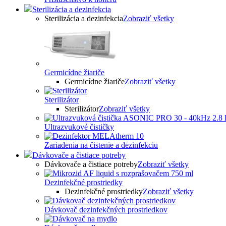
Sterilizácia a dezinfekcia
Sterilizácia a dezinfekcia
Zobraziť všetky
Germicídne žiariče
Germicídne žiariče
Zobraziť všetky
Sterilizátor
Sterilizátor
Zobraziť všetky
Ultrazvukové čističky
Zariadenia na čistenie a dezinfekciu
Dávkovače a čistiace potreby
Dávkovače a čistiace potreby
Zobraziť všetky
Dezinfekčné prostriedky
Dezinfekčné prostriedky
Zobraziť všetky
Dávkovač dezinfekčných prostriedkov