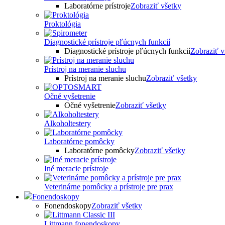
Laboratórne prístroje
Zobraziť všetky
Proktológia
Diagnostické prístroje pľúcnych funkcií
Diagnostické prístroje pľúcnych funkcií
Zobraziť v
Prístroj na meranie sluchu
Prístroj na meranie sluchu
Zobraziť všetky
Očné vyšetrenie
Očné vyšetrenie
Zobraziť všetky
Alkoholtestery
Laboratórne pomôcky
Laboratórne pomôcky
Zobraziť všetky
Iné meracie prístroje
Veterinárne pomôcky a prístroje pre prax
Fonendoskopy
Fonendoskopy
Zobraziť všetky
Littmann fonendoskopy