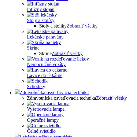
Infúzny stojan
Stoly a stolíky
Stoly a stolíky
Zobraziť všetky
Lekárske paravány
Skrine
Skrine
Zobraziť všetky
Nemocničné vozíky
Lavice do čakárne
Schodíky
Zdravotnícka osvetľovacia technika
Zdravotnícka osvetľovacia technika
Zobraziť všetky
Vyšetrovacia lampa
Operačné lampy
Čelné svietidlo