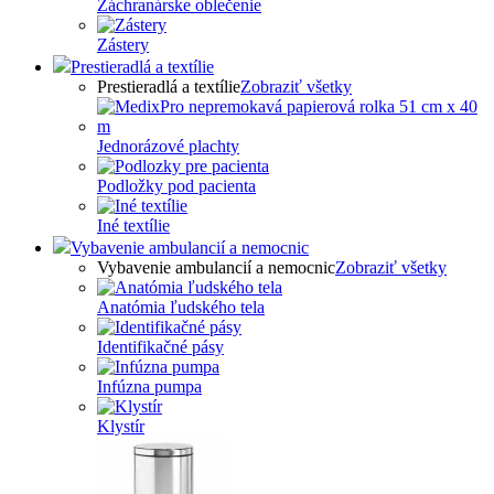
Záchranárske oblečenie
Zástery
Prestieradlá a textílie
Prestieradlá a textílie
Zobraziť všetky
Jednorázové plachty
Podložky pod pacienta
Iné textílie
Vybavenie ambulancií a nemocnic
Vybavenie ambulancií a nemocnic
Zobraziť všetky
Anatómia ľudského tela
Identifikačné pásy
Infúzna pumpa
Klystír