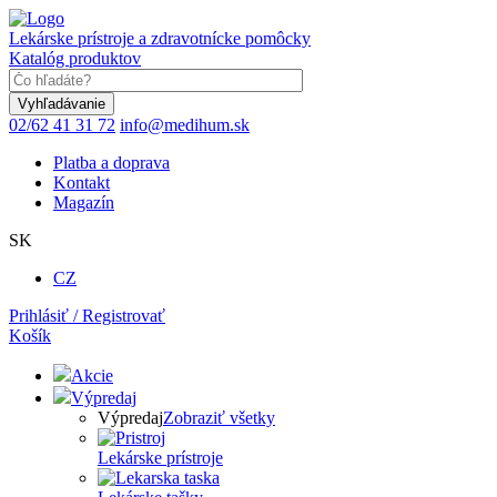
Skočiť
na
Lekárske prístroje a zdravotnícke pomôcky
hlavný
Katalóg produktov
obsah
Keyword
02/62 41 31 72
info@medihum.sk
Platba a doprava
Kontakt
Magazín
SK
CZ
Prihlásiť / Registrovať
Košík
Akcie
Výpredaj
Výpredaj
Zobraziť všetky
Lekárske prístroje