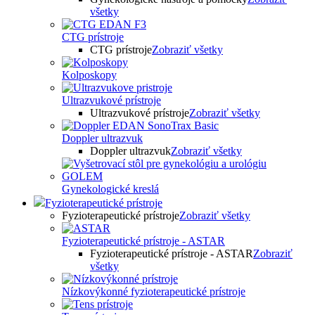
všetky
CTG prístroje
CTG prístroje
Zobraziť všetky
Kolposkopy
Ultrazvukové prístroje
Ultrazvukové prístroje
Zobraziť všetky
Doppler ultrazvuk
Doppler ultrazvuk
Zobraziť všetky
Gynekologické kreslá
Fyzioterapeutické prístroje
Fyzioterapeutické prístroje
Zobraziť všetky
Fyzioterapeutické prístroje - ASTAR
Fyzioterapeutické prístroje - ASTAR
Zobraziť
všetky
Nízkovýkonné fyzioterapeutické prístroje