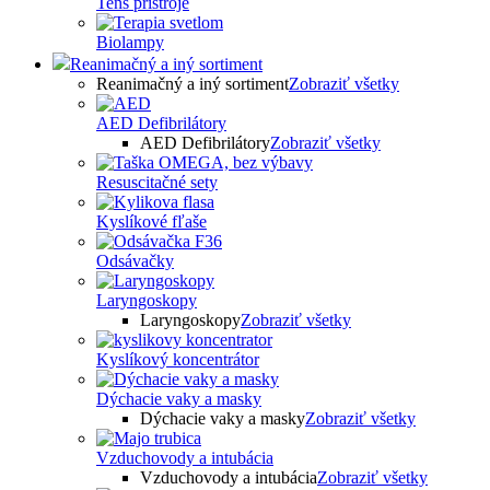
Tens prístroje
Biolampy
Reanimačný a iný sortiment
Reanimačný a iný sortiment
Zobraziť všetky
AED Defibrilátory
AED Defibrilátory
Zobraziť všetky
Resuscitačné sety
Kyslíkové fľaše
Odsávačky
Laryngoskopy
Laryngoskopy
Zobraziť všetky
Kyslíkový koncentrátor
Dýchacie vaky a masky
Dýchacie vaky a masky
Zobraziť všetky
Vzduchovody a intubácia
Vzduchovody a intubácia
Zobraziť všetky