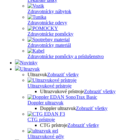
Lekárske tašky
Zdravotnícky nábytok
Zdravotnícke odevy
Zdravotnícke pomôcky
Zdravotnícky materiál
Zdravotnícke pomôcky a príslušenstvo
Novinky
Ultrazvuk
Ultrazvuk
Zobraziť všetky
Ultrazvukové prístroje
Ultrazvukové prístroje
Zobraziť všetky
Doppler ultrazvuk
Doppler ultrazvuk
Zobraziť všetky
CTG prístroje
CTG prístroje
Zobraziť všetky
Ultrazvukové gély