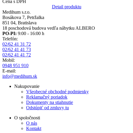
Cena s DPH
Detail produktu
Medihum s.r.o.
Bosákova 7, Petržalka
851 04, Bratislava
18 poschodová budova vedľa nábytku ALBERO
PO-PI:
9:00 - 16:00 h
Telefón:
02/62 41 31 72
02/62 41 41 73
02/62 41 41 72
Mobil:
0948 951 910
E-mail:
info@medihum.sk
Nakupovanie
Všeobecné obchodné podmienky
Reklamačný poriadok
Dokumenty na stiahnutie
Odstúpiť od zmluvy tu
O spoločnosti
O nás
Kontakt