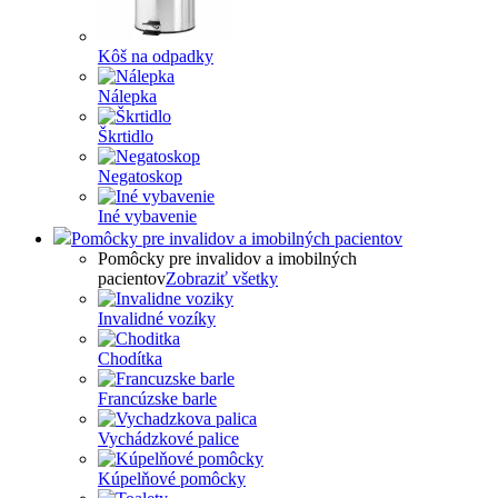
Kôš na odpadky
Nálepka
Škrtidlo
Negatoskop
Iné vybavenie
Pomôcky pre invalidov a imobilných pacientov
Pomôcky pre invalidov a imobilných
pacientov
Zobraziť všetky
Invalidné vozíky
Chodítka
Francúzske barle
Vychádzkové palice
Kúpelňové pomôcky