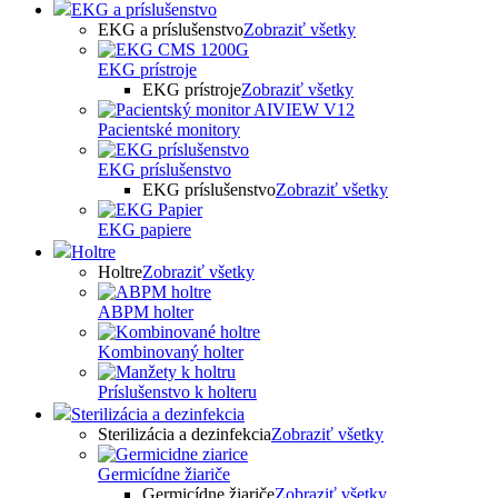
EKG a príslušenstvo
EKG a príslušenstvo
Zobraziť všetky
EKG prístroje
EKG prístroje
Zobraziť všetky
Pacientské monitory
EKG príslušenstvo
EKG príslušenstvo
Zobraziť všetky
EKG papiere
Holtre
Holtre
Zobraziť všetky
ABPM holter
Kombinovaný holter
Príslušenstvo k holteru
Sterilizácia a dezinfekcia
Sterilizácia a dezinfekcia
Zobraziť všetky
Germicídne žiariče
Germicídne žiariče
Zobraziť všetky