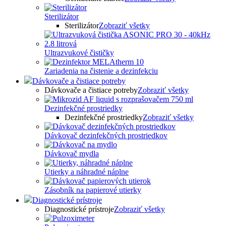
Sterilizátor
Sterilizátor
Zobraziť všetky
Ultrazvukové čističky
Zariadenia na čistenie a dezinfekciu
Dávkovače a čistiace potreby
Dávkovače a čistiace potreby
Zobraziť všetky
Dezinfekčné prostriedky
Dezinfekčné prostriedky
Zobraziť všetky
Dávkovač dezinfekčných prostriedkov
Dávkovač mydla
Utierky a náhradné náplne
Zásobník na papierové utierky
Diagnostické prístroje
Diagnostické prístroje
Zobraziť všetky