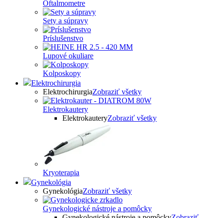
Oftalmometre
Sety a súpravy
Príslušenstvo
Lupové okuliare
Kolposkopy
Elektrochirurgia
Elektrochirurgia
Zobraziť všetky
Elektrokautery
Elektrokautery
Zobraziť všetky
Kryoterapia
Gynekológia
Gynekológia
Zobraziť všetky
Gynekologické nástroje a pomôcky
Gynekologické nástroje a pomôcky
Zobraziť