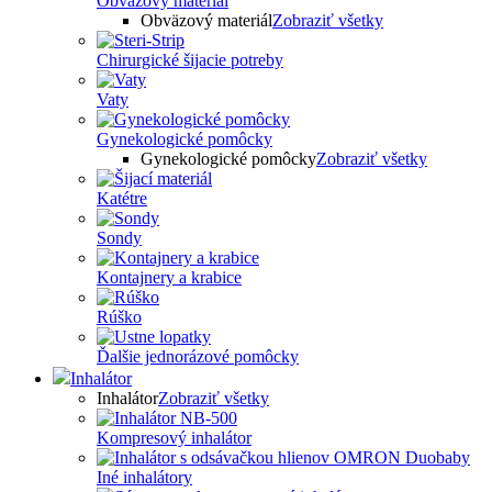
Obväzový materiál
Obväzový materiál
Zobraziť všetky
Chirurgické šijacie potreby
Vaty
Gynekologické pomôcky
Gynekologické pomôcky
Zobraziť všetky
Katétre
Sondy
Kontajnery a krabice
Rúško
Ďalšie jednorázové pomôcky
Inhalátor
Inhalátor
Zobraziť všetky
Kompresový inhalátor
Iné inhalátory