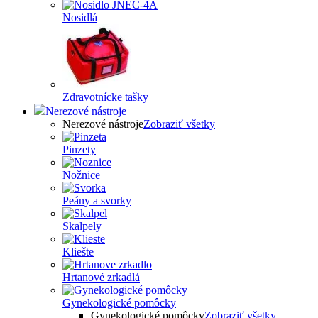
Nosidlá
Zdravotnícke tašky
Nerezové nástroje
Nerezové nástroje
Zobraziť všetky
Pinzety
Nožnice
Peány a svorky
Skalpely
Kliešte
Hrtanové zrkadlá
Gynekologické pomôcky
Gynekologické pomôcky
Zobraziť všetky