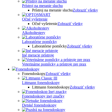
Prístroj na meranie sluchu
Prístroj na meranie sluchu
Zobraziť všetky
Očné vyšetrenie
Očné vyšetrenie
Zobraziť všetky
Alkoholtestery
Laboratórne pomôcky
Laboratórne pomôcky
Zobraziť všetky
Iné meracie prístroje
Veterinárne pomôcky a prístroje pre prax
Fonendoskopy
Fonendoskopy
Zobraziť všetky
Littmann fonendoskopy
Littmann fonendoskopy
Zobraziť všetky
Fonendoskopy inej značky
Detské fonendoskopy