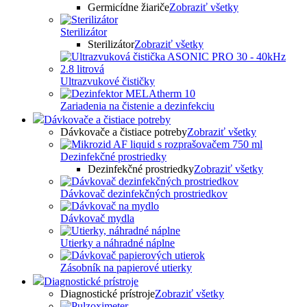
Germicídne žiariče
Zobraziť všetky
Sterilizátor
Sterilizátor
Zobraziť všetky
Ultrazvukové čističky
Zariadenia na čistenie a dezinfekciu
Dávkovače a čistiace potreby
Dávkovače a čistiace potreby
Zobraziť všetky
Dezinfekčné prostriedky
Dezinfekčné prostriedky
Zobraziť všetky
Dávkovač dezinfekčných prostriedkov
Dávkovač mydla
Utierky a náhradné náplne
Zásobník na papierové utierky
Diagnostické prístroje
Diagnostické prístroje
Zobraziť všetky