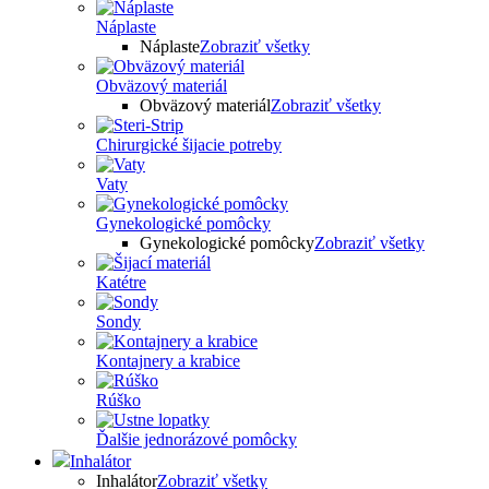
Náplaste
Náplaste
Zobraziť všetky
Obväzový materiál
Obväzový materiál
Zobraziť všetky
Chirurgické šijacie potreby
Vaty
Gynekologické pomôcky
Gynekologické pomôcky
Zobraziť všetky
Katétre
Sondy
Kontajnery a krabice
Rúško
Ďalšie jednorázové pomôcky
Inhalátor
Inhalátor
Zobraziť všetky