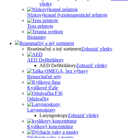
všetky
Nízkovýkonné fyzioterapeutické prístroje
Tens prístroje
Biolampy
Reanimačný a iný sortiment
Reanimačný a iný sortiment
Zobraziť všetky
AED Defibrilátory
AED Defibrilátory
Zobraziť všetky
Resuscitačné sety
Kyslíkové fľaše
Odsávačky
Laryngoskopy
Laryngoskopy
Zobraziť všetky
Kyslíkový koncentrátor
Dýchacie vaky a masky