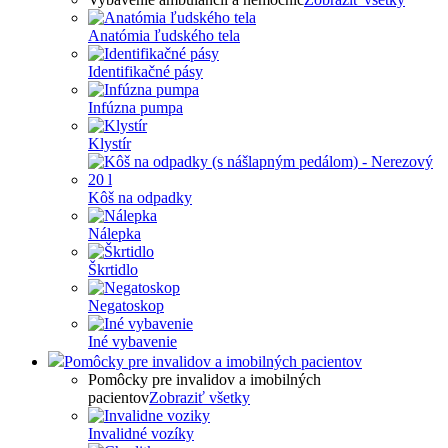
Anatómia ľudského tela
Identifikačné pásy
Infúzna pumpa
Klystír
Kôš na odpadky
Nálepka
Škrtidlo
Negatoskop
Iné vybavenie
Pomôcky pre invalidov a imobilných pacientov
Pomôcky pre invalidov a imobilných
pacientov
Zobraziť všetky
Invalidné vozíky