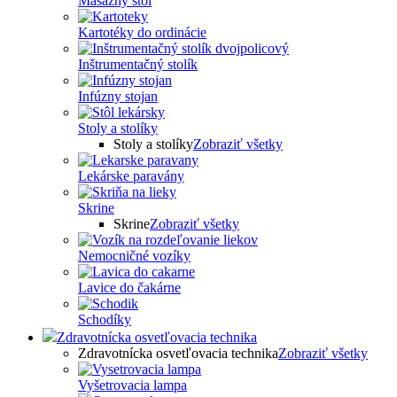
Masážny stôl
Kartotéky do ordinácie
Inštrumentačný stolík
Infúzny stojan
Stoly a stolíky
Stoly a stolíky
Zobraziť všetky
Lekárske paravány
Skrine
Skrine
Zobraziť všetky
Nemocničné vozíky
Lavice do čakárne
Schodíky
Zdravotnícka osvetľovacia technika
Zdravotnícka osvetľovacia technika
Zobraziť všetky
Vyšetrovacia lampa