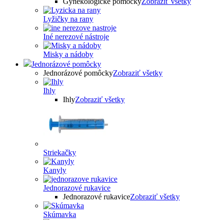
Gynekologické pomôcky
Zobraziť všetky
Lyžičky na rany
Iné nerezové nástroje
Misky a nádoby
Jednorázové pomôcky
Jednorázové pomôcky
Zobraziť všetky
Ihly
Ihly
Zobraziť všetky
Striekačky
Kanyly
Jednorazové rukavice
Jednorazové rukavice
Zobraziť všetky
Skúmavka