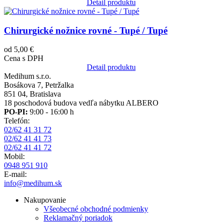
Detail produktu
Obrázok
Chirurgické nožnice rovné - Tupé / Tupé
od 5,00 €
Cena s DPH
Detail produktu
Medihum s.r.o.
Bosákova 7, Petržalka
851 04, Bratislava
18 poschodová budova vedľa nábytku ALBERO
PO-PI:
9:00 - 16:00 h
Telefón:
02/62 41 31 72
02/62 41 41 73
02/62 41 41 72
Mobil:
0948 951 910
E-mail:
info@medihum.sk
Nakupovanie
Všeobecné obchodné podmienky
Reklamačný poriadok