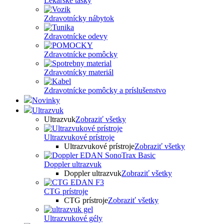
Lekárske tašky
Zdravotnícky nábytok
Zdravotnícke odevy
Zdravotnícke pomôcky
Zdravotnícky materiál
Zdravotnícke pomôcky a príslušenstvo
Novinky
Ultrazvuk
Ultrazvuk
Zobraziť všetky
Ultrazvukové prístroje
Ultrazvukové prístroje
Zobraziť všetky
Doppler ultrazvuk
Doppler ultrazvuk
Zobraziť všetky
CTG prístroje
CTG prístroje
Zobraziť všetky
Ultrazvukové gély