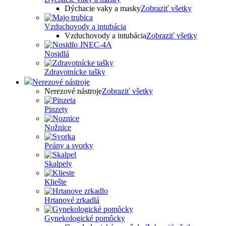
Dýchacie vaky a masky
Zobraziť všetky
Vzduchovody a intubácia
Vzduchovody a intubácia
Zobraziť všetky
Nosidlá
Zdravotnícke tašky
Nerezové nástroje
Nerezové nástroje
Zobraziť všetky
Pinzety
Nožnice
Peány a svorky
Skalpely
Kliešte
Hrtanové zrkadlá
Gynekologické pomôcky