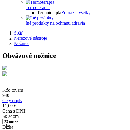
Termoterapia
Termoterapia
Zobraziť všetky
Iné produkty na ochranu zdravia
Späť
Nerezové nástroje
Nožnice
Obväzové nožnice
Kód tovaru:
940
Celý popis
11,00 €
Cena s DPH
Skladom
Dĺžka