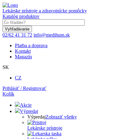
Skočiť
na
Lekárske prístroje a zdravotnícke pomôcky
hlavný
Katalóg produktov
obsah
Keyword
02/62 41 31 72
info@medihum.sk
Platba a doprava
Kontakt
Magazín
SK
CZ
Prihlásiť / Registrovať
Košík
Akcie
Výpredaj
Výpredaj
Zobraziť všetky
Lekárske prístroje