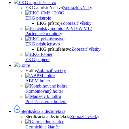
EKG a príslušenstvo
EKG a príslušenstvo
Zobraziť všetky
EKG prístroje
EKG prístroje
Zobraziť všetky
Pacientské monitory
EKG príslušenstvo
EKG príslušenstvo
Zobraziť všetky
EKG papiere
Holtre
Holtre
Zobraziť všetky
ABPM holter
Kombinovaný holter
Príslušenstvo k holteru
Sterilizácia a dezinfekcia
Sterilizácia a dezinfekcia
Zobraziť všetky
Germicídne žiariče