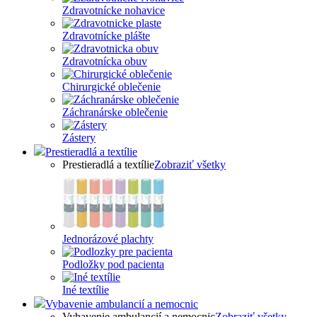
Zdravotnícke nohavice
Zdravotnícke plášte
Zdravotnícka obuv
Chirurgické oblečenie
Záchranárske oblečenie
Zástery
Prestieradlá a textílie
Prestieradlá a textílie
Zobraziť všetky
Jednorázové plachty
Podložky pod pacienta
Iné textílie
Vybavenie ambulancií a nemocnic
Vybavenie ambulancií a nemocnic
Zobraziť všetky