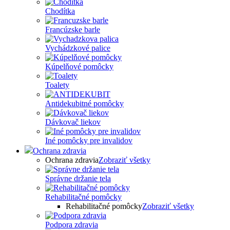
Chodítka
Francúzske barle
Vychádzkové palice
Kúpelňové pomôcky
Toalety
Antidekubitné pomôcky
Dávkovač liekov
Iné pomôcky pre invalidov
Ochrana zdravia
Ochrana zdravia
Zobraziť všetky
Správne držanie tela
Rehabilitačné pomôcky
Rehabilitačné pomôcky
Zobraziť všetky
Podpora zdravia