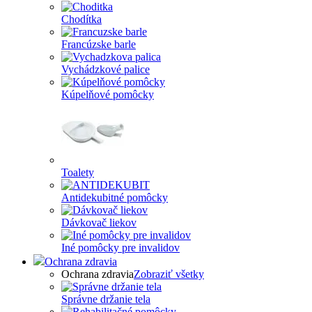
Chodítka
Francúzske barle
Vychádzkové palice
Kúpelňové pomôcky
Toalety
Antidekubitné pomôcky
Dávkovač liekov
Iné pomôcky pre invalidov
Ochrana zdravia
Ochrana zdravia
Zobraziť všetky
Správne držanie tela