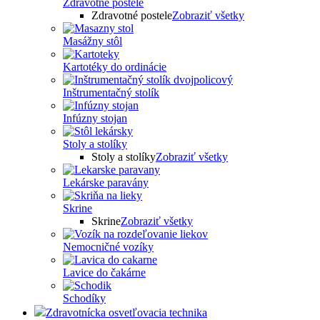
Zdravotné postele
Zdravotné postele
Zobraziť všetky
Masážny stôl
Kartotéky do ordinácie
Inštrumentačný stolík
Infúzny stojan
Stoly a stolíky
Stoly a stolíky
Zobraziť všetky
Lekárske paravány
Skrine
Skrine
Zobraziť všetky
Nemocničné vozíky
Lavice do čakárne
Schodíky
Zdravotnícka osvetľovacia technika