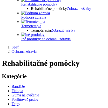
Rehabilitačné pomôcky
Rehabilitačné pomôcky
Zobraziť všetky
Podpora zdravia
Termoterapia
Termoterapia
Zobraziť všetky
Iné produkty na ochranu zdravia
Späť
Ochrana zdravia
Rehabilitačné pomôcky
Kategórie
Bandáže
Fitlopta
Guma na cvičenie
Posilňovač prstov
Tejpy