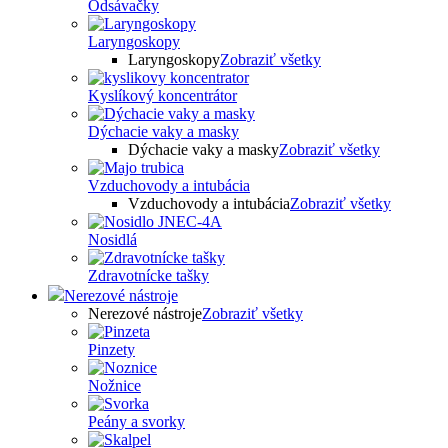
Odsávačky
Laryngoskopy
Laryngoskopy
Zobraziť všetky
Kyslíkový koncentrátor
Dýchacie vaky a masky
Dýchacie vaky a masky
Zobraziť všetky
Vzduchovody a intubácia
Vzduchovody a intubácia
Zobraziť všetky
Nosidlá
Zdravotnícke tašky
Nerezové nástroje
Nerezové nástroje
Zobraziť všetky
Pinzety
Nožnice
Peány a svorky