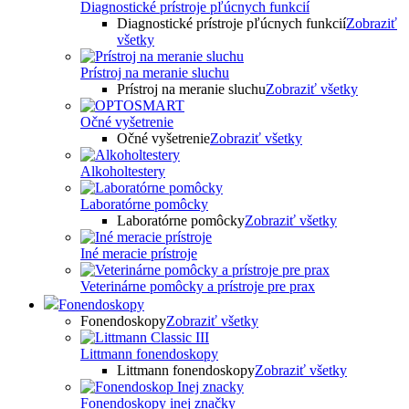
Diagnostické prístroje pľúcnych funkcií
Diagnostické prístroje pľúcnych funkcií
Zobraziť
všetky
Prístroj na meranie sluchu
Prístroj na meranie sluchu
Zobraziť všetky
Očné vyšetrenie
Očné vyšetrenie
Zobraziť všetky
Alkoholtestery
Laboratórne pomôcky
Laboratórne pomôcky
Zobraziť všetky
Iné meracie prístroje
Veterinárne pomôcky a prístroje pre prax
Fonendoskopy
Fonendoskopy
Zobraziť všetky
Littmann fonendoskopy
Littmann fonendoskopy
Zobraziť všetky
Fonendoskopy inej značky