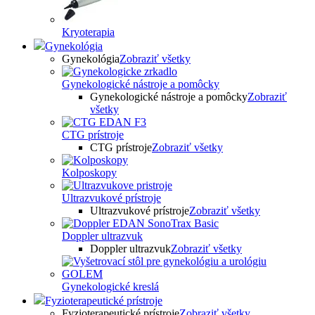
Kryoterapia
Gynekológia
Gynekológia
Zobraziť všetky
Gynekologické nástroje a pomôcky
Gynekologické nástroje a pomôcky
Zobraziť
všetky
CTG prístroje
CTG prístroje
Zobraziť všetky
Kolposkopy
Ultrazvukové prístroje
Ultrazvukové prístroje
Zobraziť všetky
Doppler ultrazvuk
Doppler ultrazvuk
Zobraziť všetky
Gynekologické kreslá
Fyzioterapeutické prístroje
Fyzioterapeutické prístroje
Zobraziť všetky