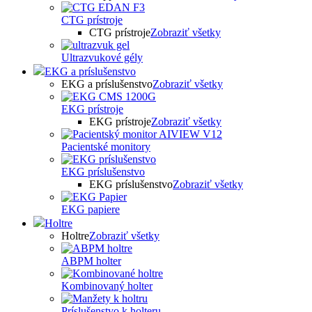
CTG prístroje
CTG prístroje
Zobraziť všetky
Ultrazvukové gély
EKG a príslušenstvo
EKG a príslušenstvo
Zobraziť všetky
EKG prístroje
EKG prístroje
Zobraziť všetky
Pacientské monitory
EKG príslušenstvo
EKG príslušenstvo
Zobraziť všetky
EKG papiere
Holtre
Holtre
Zobraziť všetky
ABPM holter
Kombinovaný holter
Príslušenstvo k holteru