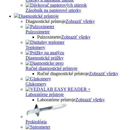
Zásobník na papierové utierky
Diagnostické prístroje
Diagnostické prístroje
Zobraziť všetky
Pulzoximetre
Pulzoximetre
Zobraziť všetky
Teplomery
Diagnostické prúžky
Ručné diagnostické prístroje
Ručné diagnostické prístroje
Zobraziť všetky
Glukomery
Laboratórne prístroje
Laboratórne prístroje
Zobraziť všetky
Proktológia