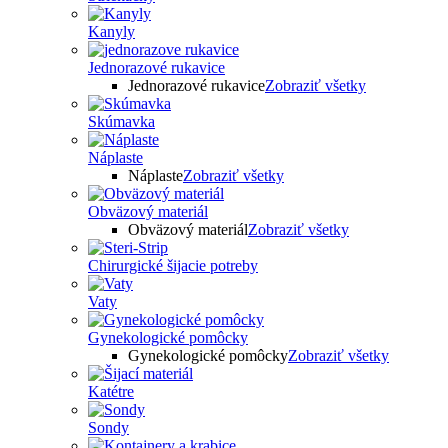
Kanyly
Jednorazové rukavice
Jednorazové rukavice
Zobraziť všetky
Skúmavka
Náplaste
Náplaste
Zobraziť všetky
Obväzový materiál
Obväzový materiál
Zobraziť všetky
Chirurgické šijacie potreby
Vaty
Gynekologické pomôcky
Gynekologické pomôcky
Zobraziť všetky
Katétre
Sondy