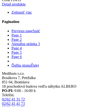
Detail produktu
Zobraziť viac
Pagination
Previous page
Späť
Page
1
Page
2
Aktuálna stránka
3
Page
4
Page
5
Page
6
Ďalšia strana
Ďalej
Medihum s.r.o.
Bosákova 7, Petržalka
851 04, Bratislava
18 poschodová budova vedľa nábytku ALBERO
PO-PI:
9:00 - 16:00 h
Telefón:
02/62 41 31 72
02/62 41 41 73