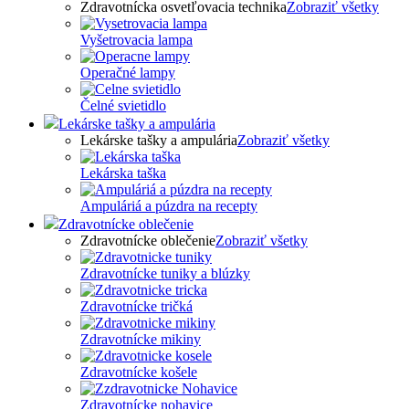
Zdravotnícka osvetľovacia technika
Zobraziť všetky
Vyšetrovacia lampa
Operačné lampy
Čelné svietidlo
Lekárske tašky a ampulária
Lekárske tašky a ampulária
Zobraziť všetky
Lekárska taška
Ampuláriá a púzdra na recepty
Zdravotnícke oblečenie
Zdravotnícke oblečenie
Zobraziť všetky
Zdravotnícke tuniky a blúzky
Zdravotnícke tričká
Zdravotnícke mikiny
Zdravotnícke košele
Zdravotnícke nohavice