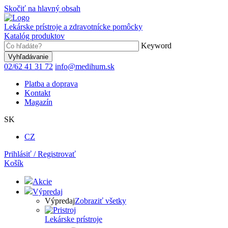
Skočiť na hlavný obsah
Lekárske prístroje a zdravotnícke pomôcky
Katalóg produktov
Keyword
02/62 41 31 72
info@medihum.sk
Platba a doprava
Kontakt
Magazín
SK
CZ
Prihlásiť / Registrovať
Košík
Akcie
Výpredaj
Výpredaj
Zobraziť všetky
Lekárske prístroje