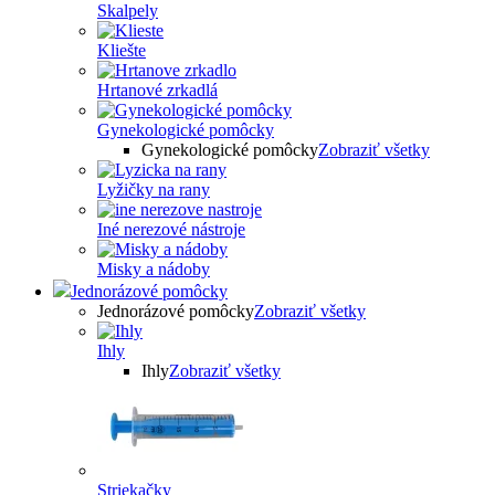
Skalpely
Kliešte
Hrtanové zrkadlá
Gynekologické pomôcky
Gynekologické pomôcky
Zobraziť všetky
Lyžičky na rany
Iné nerezové nástroje
Misky a nádoby
Jednorázové pomôcky
Jednorázové pomôcky
Zobraziť všetky
Ihly
Ihly
Zobraziť všetky
Striekačky