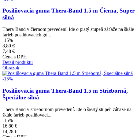
Posilňovacia guma Thera-Band 1.5 m Čierna, Super
silná
Thera-Band v čiernom prevedení. Ide o piatý stupeň záťaže na škále
farieb posilňovacích gú...
-15%
8,80 €
7,48 €
Cena s DPH
Detail produktu
Obrázok
-15%
Posilňovacia guma Thera-Band 1.5 m Strieborná,
Špeciálne silná
Thera-Band v striebornom prevedení. Ide o šiestý stupeň záťaže na
škále farieb posilňovací...
-15%
16,80 €
14,28 €
Cena s DPH