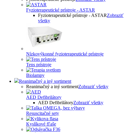
Fyzioterapeutické prístroje - ASTAR
Fyzioterapeutické prístroje - ASTAR
Zobraziť
všetky
Nízkovýkonné fyzioterapeutické prístroje
Tens prístroje
Biolampy
Reanimačný a iný sortiment
Reanimačný a iný sortiment
Zobraziť všetky
AED Defibrilátory
AED Defibrilátory
Zobraziť všetky
Resuscitačné sety
Kyslíkové fľaše