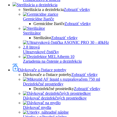
Sterilizácia a dezinfekcia
Sterilizácia a dezinfekcia
Zobraziť všetky
Germicídne žiariče
Germicídne žiariče
Zobraziť všetky
Sterilizátor
Sterilizátor
Zobraziť všetky
Ultrazvukové čističky
Zariadenia na čistenie a dezinfekciu
Dávkovače a čistiace potreby
Dávkovače a čistiace potreby
Zobraziť všetky
Dezinfekčné prostriedky
Dezinfekčné prostriedky
Zobraziť všetky
Dávkovač dezinfekčných prostriedkov
Dávkovač mydla
Utierky a náhradné náplne