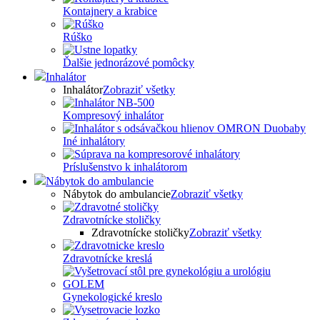
Kontajnery a krabice
Rúško
Ďalšie jednorázové pomôcky
Inhalátor
Inhalátor
Zobraziť všetky
Kompresový inhalátor
Iné inhalátory
Príslušenstvo k inhalátorom
Nábytok do ambulancie
Nábytok do ambulancie
Zobraziť všetky
Zdravotnícke stoličky
Zdravotnícke stoličky
Zobraziť všetky
Zdravotnícke kreslá
Gynekologické kreslo