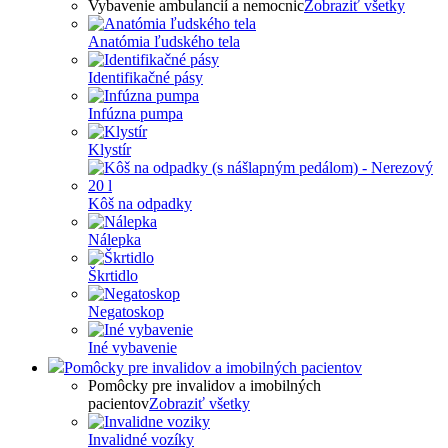
Vybavenie ambulancií a nemocnic
Zobraziť všetky
Anatómia ľudského tela
Identifikačné pásy
Infúzna pumpa
Klystír
Kôš na odpadky
Nálepka
Škrtidlo
Negatoskop
Iné vybavenie
Pomôcky pre invalidov a imobilných pacientov
Pomôcky pre invalidov a imobilných
pacientov
Zobraziť všetky
Invalidné vozíky