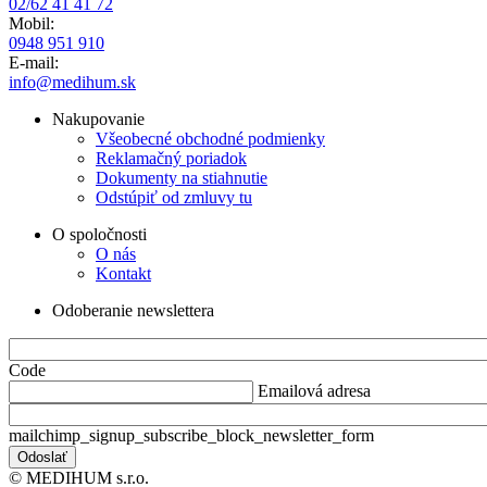
02/62 41 41 72
Mobil:
0948 951 910
E-mail:
info@medihum.sk
Nakupovanie
Všeobecné obchodné podmienky
Reklamačný poriadok
Dokumenty na stiahnutie
Odstúpiť od zmluvy tu
O spoločnosti
O nás
Kontakt
Odoberanie newslettera
Code
Emailová adresa
mailchimp_signup_subscribe_block_newsletter_form
© MEDIHUM s.r.o.