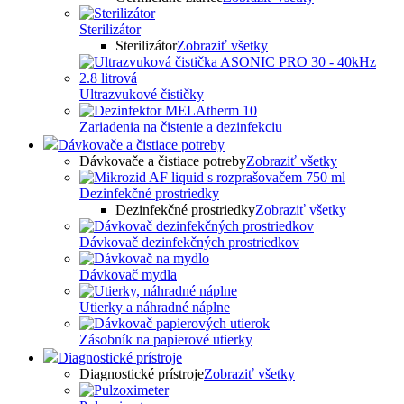
Sterilizátor
Sterilizátor
Zobraziť všetky
Ultrazvukové čističky
Zariadenia na čistenie a dezinfekciu
Dávkovače a čistiace potreby
Dávkovače a čistiace potreby
Zobraziť všetky
Dezinfekčné prostriedky
Dezinfekčné prostriedky
Zobraziť všetky
Dávkovač dezinfekčných prostriedkov
Dávkovač mydla
Utierky a náhradné náplne
Zásobník na papierové utierky
Diagnostické prístroje
Diagnostické prístroje
Zobraziť všetky