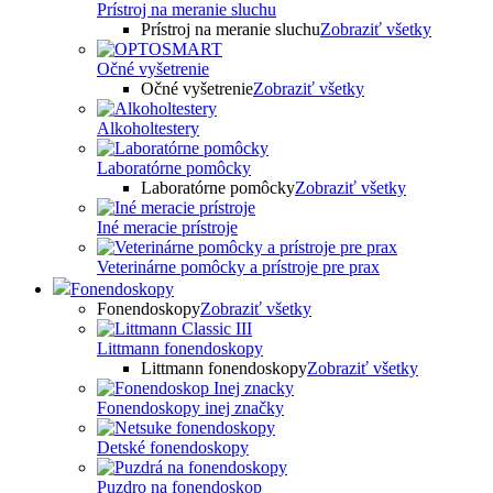
Prístroj na meranie sluchu
Prístroj na meranie sluchu
Zobraziť všetky
Očné vyšetrenie
Očné vyšetrenie
Zobraziť všetky
Alkoholtestery
Laboratórne pomôcky
Laboratórne pomôcky
Zobraziť všetky
Iné meracie prístroje
Veterinárne pomôcky a prístroje pre prax
Fonendoskopy
Fonendoskopy
Zobraziť všetky
Littmann fonendoskopy
Littmann fonendoskopy
Zobraziť všetky
Fonendoskopy inej značky
Detské fonendoskopy
Puzdro na fonendoskop