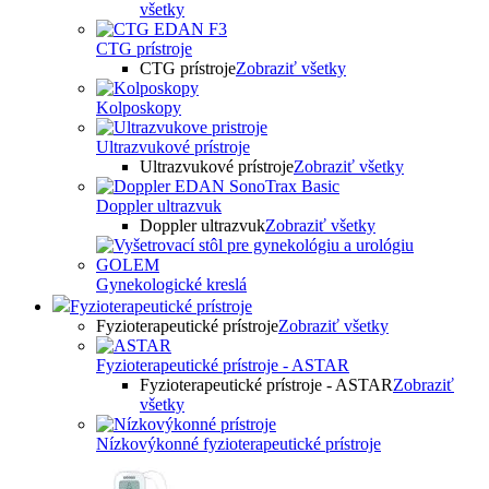
všetky
CTG prístroje
CTG prístroje
Zobraziť všetky
Kolposkopy
Ultrazvukové prístroje
Ultrazvukové prístroje
Zobraziť všetky
Doppler ultrazvuk
Doppler ultrazvuk
Zobraziť všetky
Gynekologické kreslá
Fyzioterapeutické prístroje
Fyzioterapeutické prístroje
Zobraziť všetky
Fyzioterapeutické prístroje - ASTAR
Fyzioterapeutické prístroje - ASTAR
Zobraziť
všetky
Nízkovýkonné fyzioterapeutické prístroje