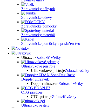
Lekárske tašky
Zdravotnícky nábytok
Zdravotnícke odevy
Zdravotnícke pomôcky
Zdravotnícky materiál
Zdravotnícke pomôcky a príslušenstvo
Novinky
Ultrazvuk
Ultrazvuk
Zobraziť všetky
Ultrazvukové prístroje
Ultrazvukové prístroje
Zobraziť všetky
Doppler ultrazvuk
Doppler ultrazvuk
Zobraziť všetky
CTG prístroje
CTG prístroje
Zobraziť všetky
Ultrazvukové gély