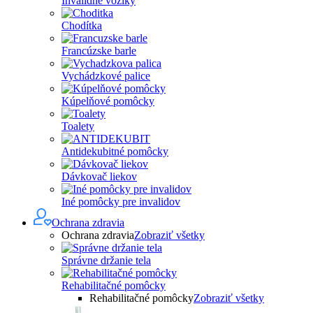
Invalidné vozíky
Chodítka
Francúzske barle
Vychádzkové palice
Kúpelňové pomôcky
Toalety
Antidekubitné pomôcky
Dávkovač liekov
Iné pomôcky pre invalidov
Ochrana zdravia
Ochrana zdravia
Zobraziť všetky
Správne držanie tela
Rehabilitačné pomôcky
Rehabilitačné pomôcky
Zobraziť všetky