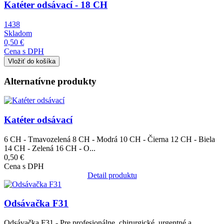
Katéter odsávací - 18 CH
1438
Skladom
0,50 €
Cena s DPH
Alternatívne produkty
Obrázok
Katéter odsávací
6 CH - Tmavozelená 8 CH - Modrá 10 CH - Čierna 12 CH - Biela
14 CH - Zelená 16 CH - O...
0,50 €
Cena s DPH
Detail produktu
Obrázok
Odsávačka F31
Odsávačka F31 - Pre profesionálne, chirurgické, urgentné a