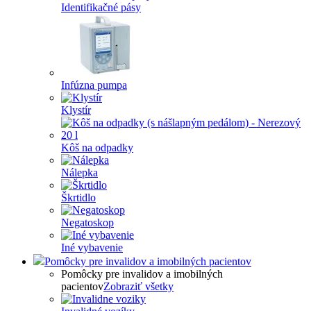
Identifikačné pásy
Infúzna pumpa
Klystír
Kôš na odpadky
Nálepka
Škrtidlo
Negatoskop
Iné vybavenie
Pomôcky pre invalidov a imobilných pacientov
Pomôcky pre invalidov a imobilných
pacientov
Zobraziť všetky