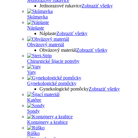
Jednorazové rukavice
Jednorazové rukavice
Zobraziť všetky
Skúmavka
Náplaste
Náplaste
Zobraziť všetky
Obväzový materiál
Obväzový materiál
Zobraziť všetky
Chirurgické šijacie potreby
Vaty
Gynekologické pomôcky
Gynekologické pomôcky
Zobraziť všetky
Katétre
Sondy
Kontajnery a krabice
Rúško