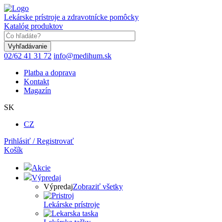
Skočiť
na
Lekárske prístroje a zdravotnícke pomôcky
hlavný
Katalóg produktov
obsah
Keyword
02/62 41 31 72
info@medihum.sk
Platba a doprava
Kontakt
Magazín
SK
CZ
Prihlásiť / Registrovať
Košík
Akcie
Výpredaj
Výpredaj
Zobraziť všetky
Lekárske prístroje