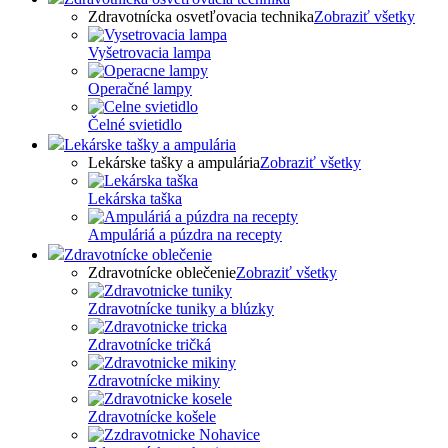
Zdravotnícka osvetľovacia technika
Zobraziť všetky
Vyšetrovacia lampa
Operačné lampy
Čelné svietidlo
Lekárske tašky a ampulária
Lekárske tašky a ampulária
Zobraziť všetky
Lekárska taška
Ampuláriá a púzdra na recepty
Zdravotnícke oblečenie
Zdravotnícke oblečenie
Zobraziť všetky
Zdravotnícke tuniky a blúzky
Zdravotnícke tričká
Zdravotnícke mikiny
Zdravotnícke košele