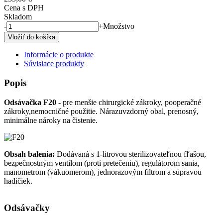
Cena s DPH
Skladom
-
+
Množstvo
Informácie o produkte
Súvisiace produkty
Popis
Odsávačka F20
- pre menšie chirurgické zákroky, pooperačné
zákroky,nemocničné použitie. Nárazuvzdorný obal, prenosný,
minimálne nároky na čistenie.
Obsah balenia:
Dodávaná s 1-litrovou sterilizovateľnou fľašou,
bezpečnostným ventilom (proti pretečeniu), regulátorom sania,
manometrom (vákuomerom), jednorazovým filtrom a súpravou
hadičiek.
Odsávačky