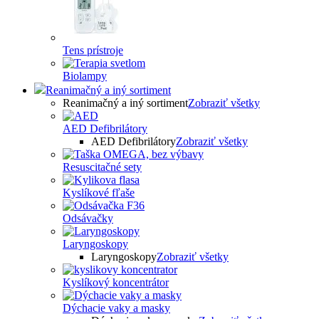
Tens prístroje
Biolampy
Reanimačný a iný sortiment
Reanimačný a iný sortiment
Zobraziť všetky
AED Defibrilátory
AED Defibrilátory
Zobraziť všetky
Resuscitačné sety
Kyslíkové fľaše
Odsávačky
Laryngoskopy
Laryngoskopy
Zobraziť všetky
Kyslíkový koncentrátor
Dýchacie vaky a masky