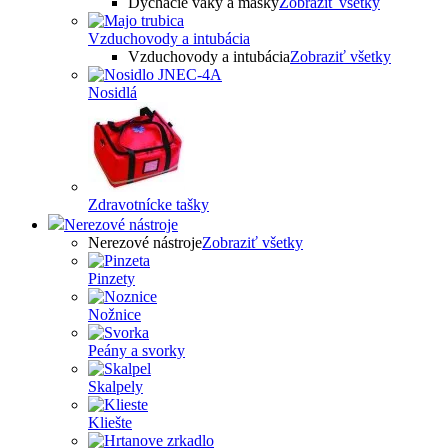
Dýchacie vaky a masky
Zobraziť všetky
Vzduchovody a intubácia
Vzduchovody a intubácia
Zobraziť všetky
Nosidlá
Zdravotnícke tašky
Nerezové nástroje
Nerezové nástroje
Zobraziť všetky
Pinzety
Nožnice
Peány a svorky
Skalpely
Kliešte