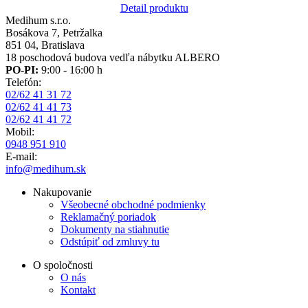
Detail produktu
Medihum s.r.o.
Bosákova 7, Petržalka
851 04, Bratislava
18 poschodová budova vedľa nábytku ALBERO
PO-PI:
9:00 - 16:00 h
Telefón:
02/62 41 31 72
02/62 41 41 73
02/62 41 41 72
Mobil:
0948 951 910
E-mail:
info@medihum.sk
Nakupovanie
Všeobecné obchodné podmienky
Reklamačný poriadok
Dokumenty na stiahnutie
Odstúpiť od zmluvy tu
O spoločnosti
O nás
Kontakt