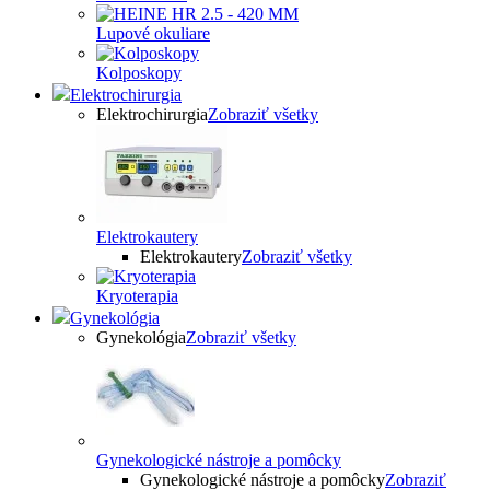
Lupové okuliare
Kolposkopy
Elektrochirurgia
Elektrochirurgia
Zobraziť všetky
Elektrokautery
Elektrokautery
Zobraziť všetky
Kryoterapia
Gynekológia
Gynekológia
Zobraziť všetky
Gynekologické nástroje a pomôcky
Gynekologické nástroje a pomôcky
Zobraziť