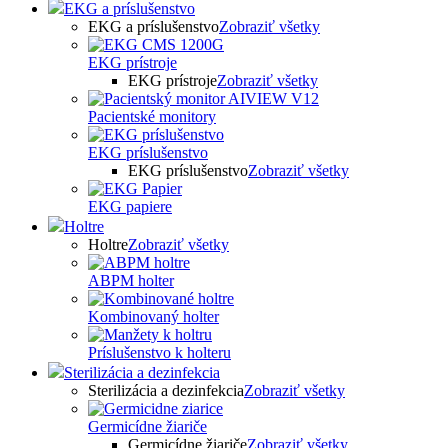
EKG a príslušenstvo
EKG a príslušenstvo
Zobraziť všetky
EKG prístroje
EKG prístroje
Zobraziť všetky
Pacientské monitory
EKG príslušenstvo
EKG príslušenstvo
Zobraziť všetky
EKG papiere
Holtre
Holtre
Zobraziť všetky
ABPM holter
Kombinovaný holter
Príslušenstvo k holteru
Sterilizácia a dezinfekcia
Sterilizácia a dezinfekcia
Zobraziť všetky
Germicídne žiariče
Germicídne žiariče
Zobraziť všetky