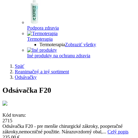
Podpora zdravia
Termoterapia
Termoterapia
Zobraziť všetky
Iné produkty na ochranu zdravia
Späť
Reanimačný a iný sortiment
Odsávačky
Odsávačka F20
Kód tovaru:
2715
Odsávačka F20 - pre menšie chirurgické zákroky, pooperačné
zákroky,nemocničné použitie. Nárazuvzdorný obal,...
Celý popis
235,00 €