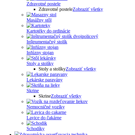
Zdravotné postele
Zdravotné postele
Zobraziť všetky
Masážny stôl
Kartotéky do ordinácie
Inštrumentačný stolík
Infúzny stojan
Stoly a stolíky
Stoly a stolíky
Zobraziť všetky
Lekárske paravány
Skrine
Skrine
Zobraziť všetky
Nemocničné vozíky
Lavice do čakárne
Schodíky
Zdravotnícka osvetľovacia technika