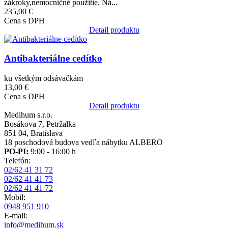
zákroky,nemocničné použitie. Ná...
235,00 €
Cena s DPH
Detail produktu
Obrázok
Antibakteriálne cedítko
ku všetkým odsávačkám
13,00 €
Cena s DPH
Detail produktu
Medihum s.r.o.
Bosákova 7, Petržalka
851 04, Bratislava
18 poschodová budova vedľa nábytku ALBERO
PO-PI:
9:00 - 16:00 h
Telefón:
02/62 41 31 72
02/62 41 41 73
02/62 41 41 72
Mobil:
0948 951 910
E-mail:
info@medihum.sk