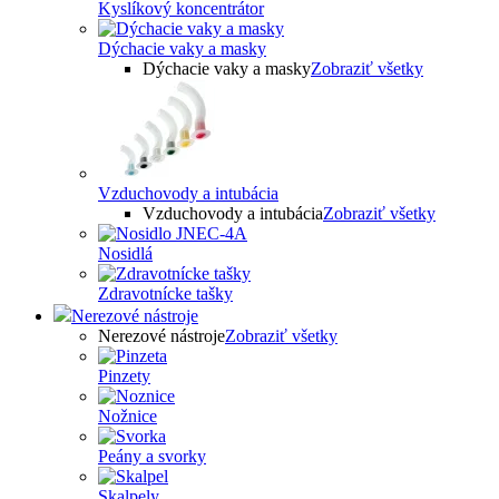
Kyslíkový koncentrátor
Dýchacie vaky a masky
Dýchacie vaky a masky
Zobraziť všetky
Vzduchovody a intubácia
Vzduchovody a intubácia
Zobraziť všetky
Nosidlá
Zdravotnícke tašky
Nerezové nástroje
Nerezové nástroje
Zobraziť všetky
Pinzety
Nožnice
Peány a svorky
Skalpely