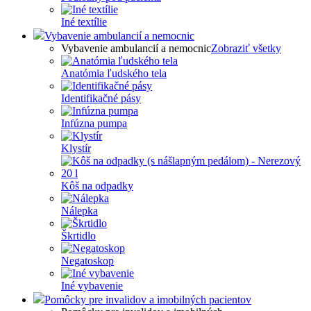
Iné textílie
Vybavenie ambulancií a nemocnic
Vybavenie ambulancií a nemocnic
Zobraziť všetky
Anatómia ľudského tela
Identifikačné pásy
Infúzna pumpa
Klystír
Kôš na odpadky
Nálepka
Škrtidlo
Negatoskop
Iné vybavenie
Pomôcky pre invalidov a imobilných pacientov