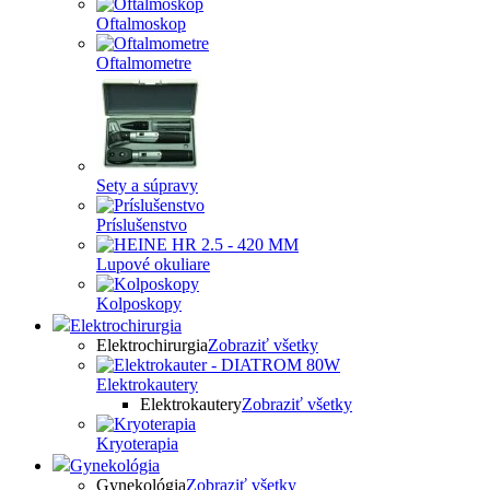
Oftalmoskop
Oftalmometre
Sety a súpravy
Príslušenstvo
Lupové okuliare
Kolposkopy
Elektrochirurgia
Elektrochirurgia
Zobraziť všetky
Elektrokautery
Elektrokautery
Zobraziť všetky
Kryoterapia
Gynekológia
Gynekológia
Zobraziť všetky