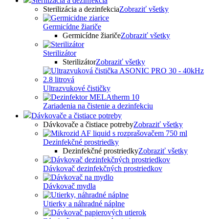
Sterilizácia a dezinfekcia
Sterilizácia a dezinfekcia
Zobraziť všetky
Germicídne žiariče
Germicídne žiariče
Zobraziť všetky
Sterilizátor
Sterilizátor
Zobraziť všetky
Ultrazvukové čističky
Zariadenia na čistenie a dezinfekciu
Dávkovače a čistiace potreby
Dávkovače a čistiace potreby
Zobraziť všetky
Dezinfekčné prostriedky
Dezinfekčné prostriedky
Zobraziť všetky
Dávkovač dezinfekčných prostriedkov
Dávkovač mydla
Utierky a náhradné náplne