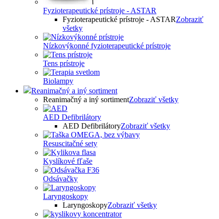
Fyzioterapeutické prístroje - ASTAR
Fyzioterapeutické prístroje - ASTAR
Zobraziť
všetky
Nízkovýkonné fyzioterapeutické prístroje
Tens prístroje
Biolampy
Reanimačný a iný sortiment
Reanimačný a iný sortiment
Zobraziť všetky
AED Defibrilátory
AED Defibrilátory
Zobraziť všetky
Resuscitačné sety
Kyslíkové fľaše
Odsávačky
Laryngoskopy
Laryngoskopy
Zobraziť všetky