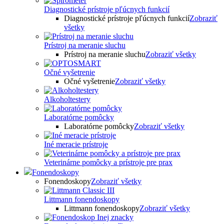
Diagnostické prístroje pľúcnych funkcií
Diagnostické prístroje pľúcnych funkcií
Zobraziť
všetky
Prístroj na meranie sluchu
Prístroj na meranie sluchu
Zobraziť všetky
Očné vyšetrenie
Očné vyšetrenie
Zobraziť všetky
Alkoholtestery
Laboratórne pomôcky
Laboratórne pomôcky
Zobraziť všetky
Iné meracie prístroje
Veterinárne pomôcky a prístroje pre prax
Fonendoskopy
Fonendoskopy
Zobraziť všetky
Littmann fonendoskopy
Littmann fonendoskopy
Zobraziť všetky