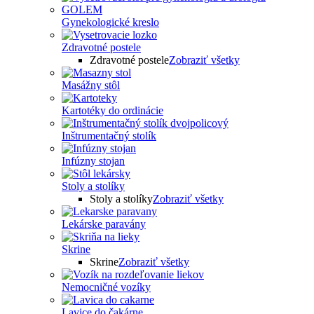
Gynekologické kreslo
Zdravotné postele
Zdravotné postele
Zobraziť všetky
Masážny stôl
Kartotéky do ordinácie
Inštrumentačný stolík
Infúzny stojan
Stoly a stolíky
Stoly a stolíky
Zobraziť všetky
Lekárske paravány
Skrine
Skrine
Zobraziť všetky
Nemocničné vozíky
Lavice do čakárne