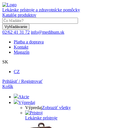
Skočiť
na
Lekárske prístroje a zdravotnícke pomôcky
hlavný
Katalóg produktov
obsah
Keyword
02/62 41 31 72
info@medihum.sk
Platba a doprava
Kontakt
Magazín
SK
CZ
Prihlásiť / Registrovať
Košík
Akcie
Výpredaj
Výpredaj
Zobraziť všetky
Lekárske prístroje