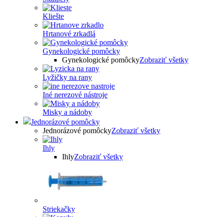
Kliešte
Hrtanové zrkadlá
Gynekologické pomôcky
Gynekologické pomôcky
Zobraziť všetky
Lyžičky na rany
Iné nerezové nástroje
Misky a nádoby
Jednorázové pomôcky
Jednorázové pomôcky
Zobraziť všetky
Ihly
Ihly
Zobraziť všetky
Striekačky