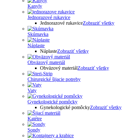
Kanyly
Jednorazové rukavice
Jednorazové rukavice
Zobraziť všetky
Skúmavka
Náplaste
Náplaste
Zobraziť všetky
Obväzový materiál
Obväzový materiál
Zobraziť všetky
Chirurgické šijacie potreby
Vaty
Gynekologické pomôcky
Gynekologické pomôcky
Zobraziť všetky
Katétre
Sondy