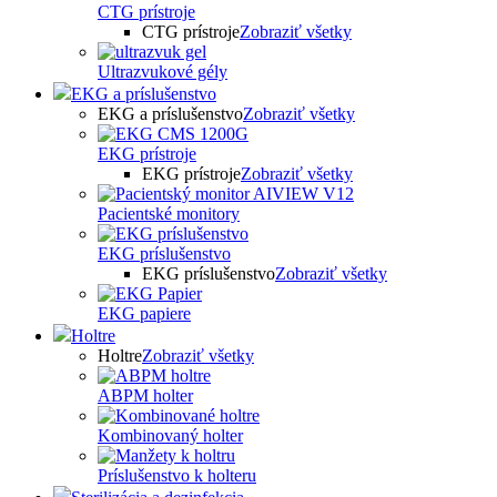
CTG prístroje
CTG prístroje
Zobraziť všetky
Ultrazvukové gély
EKG a príslušenstvo
EKG a príslušenstvo
Zobraziť všetky
EKG prístroje
EKG prístroje
Zobraziť všetky
Pacientské monitory
EKG príslušenstvo
EKG príslušenstvo
Zobraziť všetky
EKG papiere
Holtre
Holtre
Zobraziť všetky
ABPM holter
Kombinovaný holter
Príslušenstvo k holteru