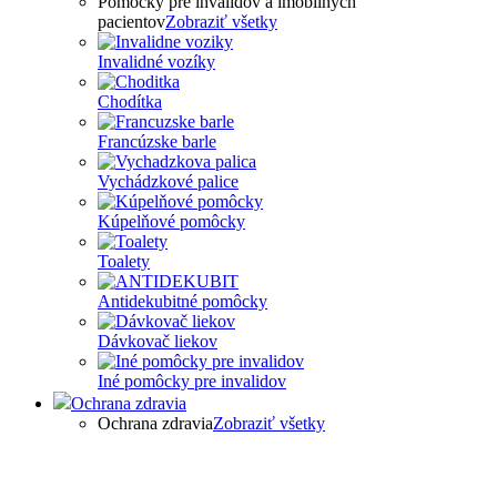
Pomôcky pre invalidov a imobilných
pacientov
Zobraziť všetky
Invalidné vozíky
Chodítka
Francúzske barle
Vychádzkové palice
Kúpelňové pomôcky
Toalety
Antidekubitné pomôcky
Dávkovač liekov
Iné pomôcky pre invalidov
Ochrana zdravia
Ochrana zdravia
Zobraziť všetky