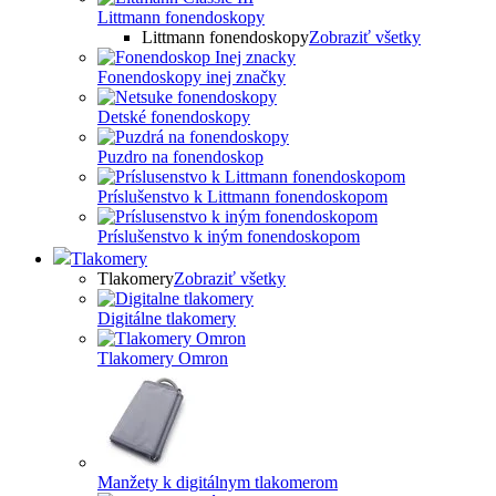
Littmann fonendoskopy
Littmann fonendoskopy
Zobraziť všetky
Fonendoskopy inej značky
Detské fonendoskopy
Puzdro na fonendoskop
Príslušenstvo k Littmann fonendoskopom
Príslušenstvo k iným fonendoskopom
Tlakomery
Tlakomery
Zobraziť všetky
Digitálne tlakomery
Tlakomery Omron
Manžety k digitálnym tlakomerom