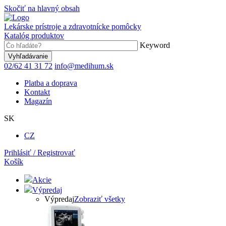
Skočiť na hlavný obsah
Lekárske prístroje a zdravotnícke pomôcky
Katalóg produktov
Keyword
02/62 41 31 72
info@medihum.sk
Platba a doprava
Kontakt
Magazín
SK
CZ
Prihlásiť / Registrovať
Košík
Akcie
Výpredaj
Výpredaj
Zobraziť všetky