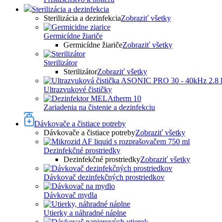
Sterilizácia a dezinfekcia
Sterilizácia a dezinfekcia
Zobraziť všetky
Germicídne žiariče
Germicídne žiariče
Zobraziť všetky
Sterilizátor
Sterilizátor
Zobraziť všetky
Ultrazvukové čističky
Zariadenia na čistenie a dezinfekciu
Dávkovače a čistiace potreby
Dávkovače a čistiace potreby
Zobraziť všetky
Dezinfekčné prostriedky
Dezinfekčné prostriedky
Zobraziť všetky
Dávkovač dezinfekčných prostriedkov
Dávkovač mydla
Utierky a náhradné náplne