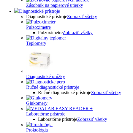
Zásobník na papierové utierky
Diagnostické prístroje
Diagnostické prístroje
Zobraziť všetky
Pulzoximetre
Pulzoximetre
Zobraziť všetky
Teplomery
Diagnostické prúžky
Ručné diagnostické prístroje
Ručné diagnostické prístroje
Zobraziť všetky
Glukomery
Laboratórne prístroje
Laboratórne prístroje
Zobraziť všetky
Proktológia