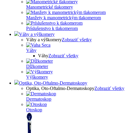
Manometrické tlakomery
Manžety k manometrickým tlakomerom
Príslušenstvo k tlakomerom
Váhy a výškomery
Váhy a výškomery
Zobraziť všetky
Váhy
Váhy
Zobraziť všetky
Dĺžkometer
Výškomery
Optika, Oto-Oftalmo-Dermatoskopy
Optika, Oto-Oftalmo-Dermatoskopy
Zobraziť všetky
Dermatoskop
Otoskop