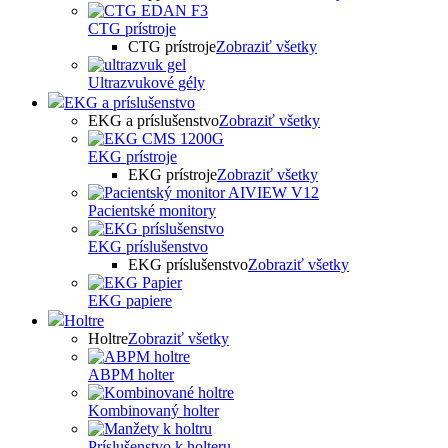
CTG prístroje
CTG prístroje
Zobraziť všetky
Ultrazvukové gély
EKG a príslušenstvo
EKG a príslušenstvo
Zobraziť všetky
EKG prístroje
EKG prístroje
Zobraziť všetky
Pacientské monitory
EKG príslušenstvo
EKG príslušenstvo
Zobraziť všetky
EKG papiere
Holtre
Holtre
Zobraziť všetky
ABPM holter
Kombinovaný holter
Príslušenstvo k holteru