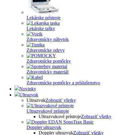
Lekárske prístroje
Lekárske tašky
Zdravotnícky nábytok
Zdravotnícke odevy
Zdravotnícke pomôcky
Zdravotnícky materiál
Zdravotnícke pomôcky a príslušenstvo
Novinky
Ultrazvuk
Ultrazvuk
Zobraziť všetky
Ultrazvukové prístroje
Ultrazvukové prístroje
Zobraziť všetky
Doppler ultrazvuk
Doppler ultrazvuk
Zobraziť všetky