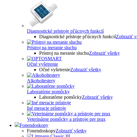
Diagnostické prístroje pľúcnych funkcií
Diagnostické prístroje pľúcnych funkcií
Zobraziť v
Prístroj na meranie sluchu
Prístroj na meranie sluchu
Zobraziť všetky
Očné vyšetrenie
Očné vyšetrenie
Zobraziť všetky
Alkoholtestery
Laboratórne pomôcky
Laboratórne pomôcky
Zobraziť všetky
Iné meracie prístroje
Veterinárne pomôcky a prístroje pre prax
Fonendoskopy
Fonendoskopy
Zobraziť všetky