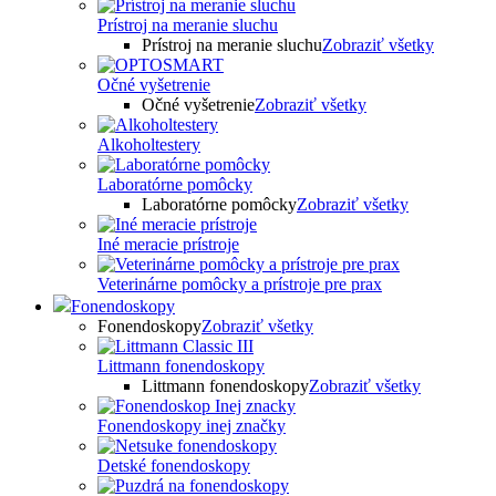
Prístroj na meranie sluchu
Prístroj na meranie sluchu
Zobraziť všetky
Očné vyšetrenie
Očné vyšetrenie
Zobraziť všetky
Alkoholtestery
Laboratórne pomôcky
Laboratórne pomôcky
Zobraziť všetky
Iné meracie prístroje
Veterinárne pomôcky a prístroje pre prax
Fonendoskopy
Fonendoskopy
Zobraziť všetky
Littmann fonendoskopy
Littmann fonendoskopy
Zobraziť všetky
Fonendoskopy inej značky
Detské fonendoskopy