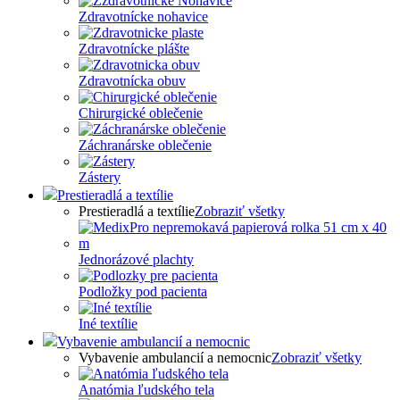
Zdravotnícke nohavice
Zdravotnícke plášte
Zdravotnícka obuv
Chirurgické oblečenie
Záchranárske oblečenie
Zástery
Prestieradlá a textílie
Prestieradlá a textílie
Zobraziť všetky
Jednorázové plachty
Podložky pod pacienta
Iné textílie
Vybavenie ambulancií a nemocnic
Vybavenie ambulancií a nemocnic
Zobraziť všetky
Anatómia ľudského tela