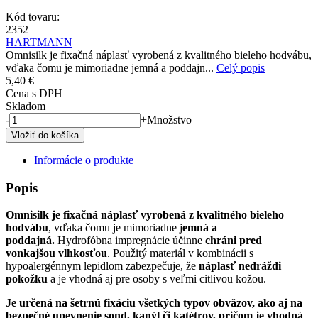
Kód tovaru:
2352
HARTMANN
Omnisilk je fixačná náplasť vyrobená z kvalitného bieleho hodvábu,
vďaka čomu je mimoriadne jemná a poddajn...
Celý popis
5,40 €
Cena s DPH
Skladom
-
+
Množstvo
Informácie o produkte
Popis
Omnisilk je fixačná náplasť vyrobená z kvalitného bieleho
hodvábu
, vďaka čomu je mimoriadne j
emná a
poddajná.
Hydrofóbna impregnácie účinne
chráni pred
vonkajšou vlhkosťou
. Použitý materiál v kombinácii s
hypoalergénnym lepidlom zabezpečuje, že
náplasť nedráždi
pokožku
a je vhodná aj pre osoby s veľmi citlivou kožou.
Je určená na šetrnú fixáciu všetkých typov obväzov, ako aj na
bezpečné upevnenie sond, kanýl či katétrov, pričom je vhodná