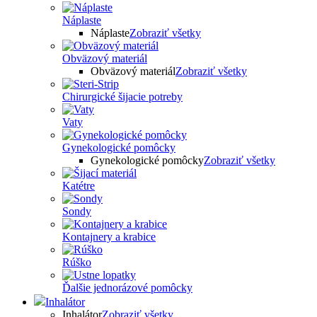
Náplaste
Náplaste
Zobraziť všetky
Obväzový materiál
Obväzový materiál
Zobraziť všetky
Chirurgické šijacie potreby
Vaty
Gynekologické pomôcky
Gynekologické pomôcky
Zobraziť všetky
Katétre
Sondy
Kontajnery a krabice
Rúško
Ďalšie jednorázové pomôcky
Inhalátor
Inhalátor
Zobraziť všetky