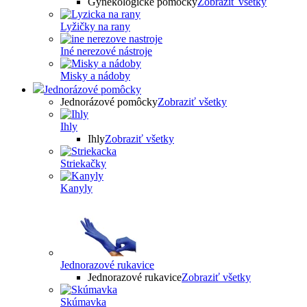
Gynekologické pomôcky
Zobraziť všetky
Lyžičky na rany
Iné nerezové nástroje
Misky a nádoby
Jednorázové pomôcky
Jednorázové pomôcky
Zobraziť všetky
Ihly
Ihly
Zobraziť všetky
Striekačky
Kanyly
Jednorazové rukavice
Jednorazové rukavice
Zobraziť všetky
Skúmavka