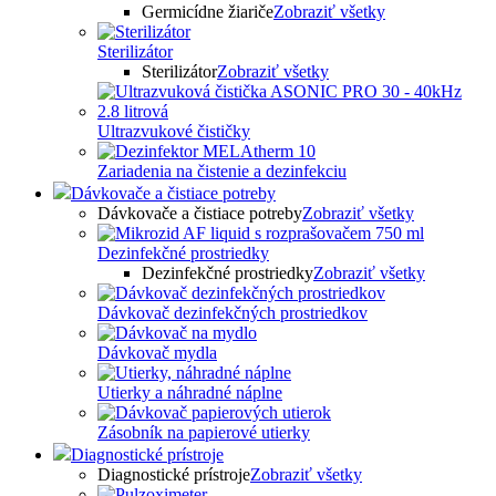
Germicídne žiariče
Zobraziť všetky
Sterilizátor
Sterilizátor
Zobraziť všetky
Ultrazvukové čističky
Zariadenia na čistenie a dezinfekciu
Dávkovače a čistiace potreby
Dávkovače a čistiace potreby
Zobraziť všetky
Dezinfekčné prostriedky
Dezinfekčné prostriedky
Zobraziť všetky
Dávkovač dezinfekčných prostriedkov
Dávkovač mydla
Utierky a náhradné náplne
Zásobník na papierové utierky
Diagnostické prístroje
Diagnostické prístroje
Zobraziť všetky