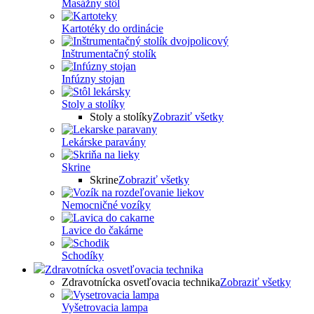
Masážny stôl
Kartotéky do ordinácie
Inštrumentačný stolík
Infúzny stojan
Stoly a stolíky
Stoly a stolíky
Zobraziť všetky
Lekárske paravány
Skrine
Skrine
Zobraziť všetky
Nemocničné vozíky
Lavice do čakárne
Schodíky
Zdravotnícka osvetľovacia technika
Zdravotnícka osvetľovacia technika
Zobraziť všetky
Vyšetrovacia lampa