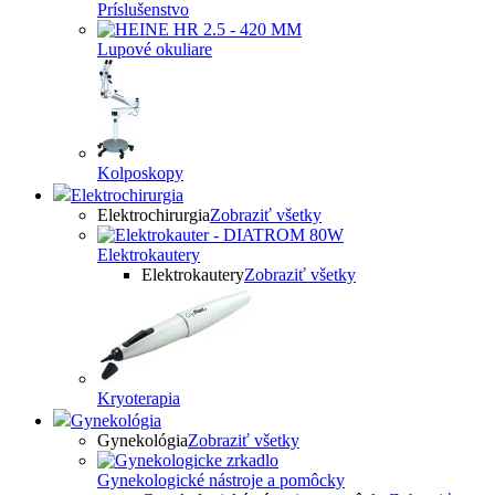
Príslušenstvo
Lupové okuliare
Kolposkopy
Elektrochirurgia
Elektrochirurgia
Zobraziť všetky
Elektrokautery
Elektrokautery
Zobraziť všetky
Kryoterapia
Gynekológia
Gynekológia
Zobraziť všetky
Gynekologické nástroje a pomôcky