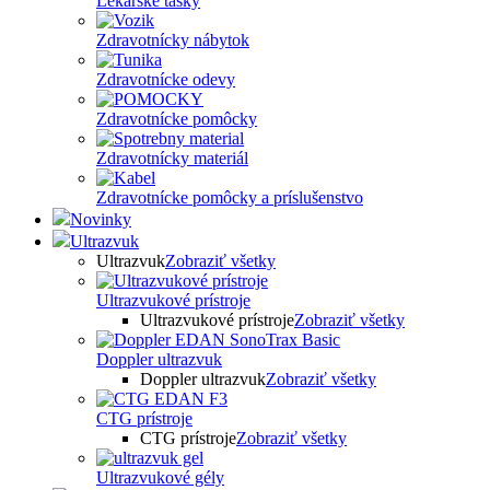
Lekárske tašky
Zdravotnícky nábytok
Zdravotnícke odevy
Zdravotnícke pomôcky
Zdravotnícky materiál
Zdravotnícke pomôcky a príslušenstvo
Novinky
Ultrazvuk
Ultrazvuk
Zobraziť všetky
Ultrazvukové prístroje
Ultrazvukové prístroje
Zobraziť všetky
Doppler ultrazvuk
Doppler ultrazvuk
Zobraziť všetky
CTG prístroje
CTG prístroje
Zobraziť všetky
Ultrazvukové gély