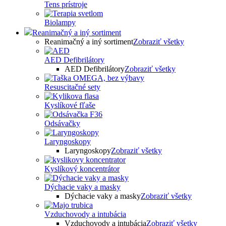
Tens prístroje
Biolampy
Reanimačný a iný sortiment
Reanimačný a iný sortiment
Zobraziť všetky
AED Defibrilátory
AED Defibrilátory
Zobraziť všetky
Resuscitačné sety
Kyslíkové fľaše
Odsávačky
Laryngoskopy
Laryngoskopy
Zobraziť všetky
Kyslíkový koncentrátor
Dýchacie vaky a masky
Dýchacie vaky a masky
Zobraziť všetky
Vzduchovody a intubácia
Vzduchovody a intubácia
Zobraziť všetky