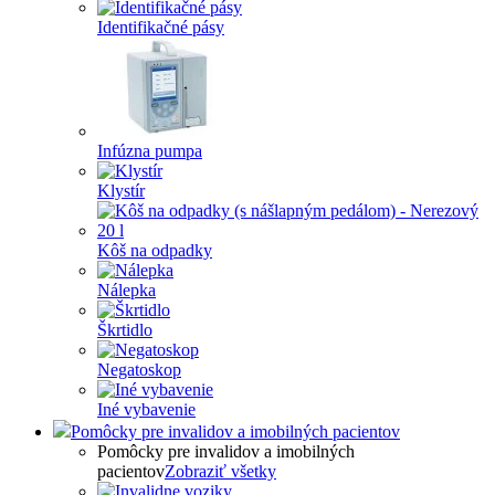
Identifikačné pásy
Infúzna pumpa
Klystír
Kôš na odpadky
Nálepka
Škrtidlo
Negatoskop
Iné vybavenie
Pomôcky pre invalidov a imobilných pacientov
Pomôcky pre invalidov a imobilných
pacientov
Zobraziť všetky