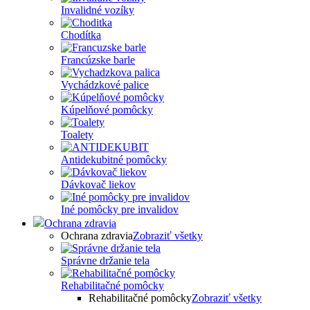
Invalidné vozíky
Chodítka
Francúzske barle
Vychádzkové palice
Kúpelňové pomôcky
Toalety
Antidekubitné pomôcky
Dávkovač liekov
Iné pomôcky pre invalidov
Ochrana zdravia
Ochrana zdravia
Zobraziť všetky
Správne držanie tela
Rehabilitačné pomôcky
Rehabilitačné pomôcky
Zobraziť všetky