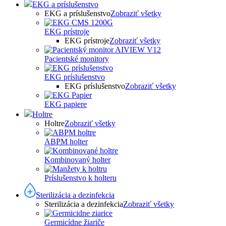
EKG a príslušenstvo
EKG a príslušenstvo
Zobraziť všetky
EKG prístroje
EKG prístroje
Zobraziť všetky
Pacientské monitory
EKG príslušenstvo
EKG príslušenstvo
Zobraziť všetky
EKG papiere
Holtre
Holtre
Zobraziť všetky
ABPM holter
Kombinovaný holter
Príslušenstvo k holteru
Sterilizácia a dezinfekcia
Sterilizácia a dezinfekcia
Zobraziť všetky
Germicídne žiariče