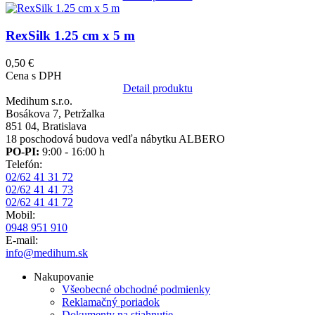
Obrázok
RexSilk 1.25 cm x 5 m
0,50 €
Cena s DPH
Detail produktu
Medihum s.r.o.
Bosákova 7, Petržalka
851 04, Bratislava
18 poschodová budova vedľa nábytku ALBERO
PO-PI:
9:00 - 16:00 h
Telefón:
02/62 41 31 72
02/62 41 41 73
02/62 41 41 72
Mobil:
0948 951 910
E-mail:
info@medihum.sk
Nakupovanie
Všeobecné obchodné podmienky
Reklamačný poriadok
Dokumenty na stiahnutie