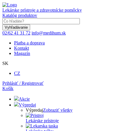
Skočiť
na
Lekárske prístroje a zdravotnícke pomôcky
hlavný
Katalóg produktov
obsah
Keyword
02/62 41 31 72
info@medihum.sk
Platba a doprava
Kontakt
Magazín
SK
CZ
Prihlásiť / Registrovať
Košík
Akcie
Výpredaj
Výpredaj
Zobraziť všetky
Lekárske prístroje