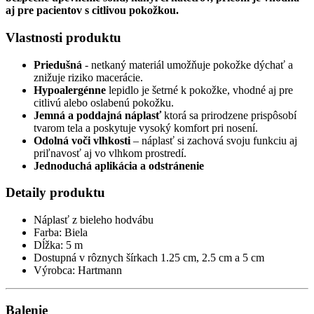
aj pre pacientov s citlivou pokožkou.
Vlastnosti produktu
Priedušná
- netkaný materiál umožňuje pokožke dýchať a
znižuje riziko macerácie.
Hypoalergénne
lepidlo je šetrné k pokožke, vhodné aj pre
citlivú alebo oslabenú pokožku.
Jemná a poddajná náplasť
ktorá sa prirodzene prispôsobí
tvarom tela a poskytuje vysoký komfort pri nosení.
Odolná voči vlhkosti
– náplasť si zachová svoju funkciu aj
priľnavosť aj vo vlhkom prostredí.
Jednoduchá aplikácia a odstránenie
Detaily produktu
Náplasť z bieleho hodvábu
Farba: Biela
Dĺžka: 5 m
Dostupná v rôznych šírkach 1.25 cm, 2.5 cm a 5 cm
Výrobca: Hartmann
Balenie