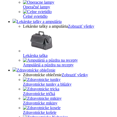
Operačné lampy
Čelné svietidlo
Lekárske tašky a ampulária
Lekárske tašky a ampulária
Zobraziť všetky
Lekárska taška
Ampuláriá a púzdra na recepty
Zdravotnícke oblečenie
Zdravotnícke oblečenie
Zobraziť všetky
Zdravotnícke tuniky a blúzky
Zdravotnícke tričká
Zdravotnícke mikiny
Zdravotnícke košele