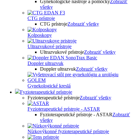
Gynekologické nástroje a pomôcky
Zobraziť
všetky
CTG prístroje
CTG prístroje
Zobraziť všetky
Kolposkopy
Ultrazvukové prístroje
Ultrazvukové prístroje
Zobraziť všetky
Doppler ultrazvuk
Doppler ultrazvuk
Zobraziť všetky
Gynekologické kreslá
Fyzioterapeutické prístroje
Fyzioterapeutické prístroje
Zobraziť všetky
Fyzioterapeutické prístroje - ASTAR
Fyzioterapeutické prístroje - ASTAR
Zobraziť
všetky
Nízkovýkonné fyzioterapeutické prístroje