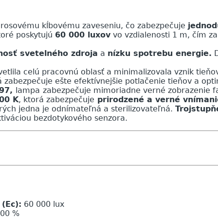
orosovému kĺbovému zaveseniu, čo zabezpečuje
jednod
toré poskytujú
60 000 luxov
vo vzdialenosti 1 m, čím za
nosť svetelného zdroja
a
nízku spotrebu energie.
D
lila celú pracovnú oblasť a minimalizovala vznik tieňov.
zabezpečuje ešte efektívnejšie potlačenie tieňov a opti
 97,
lampa
zabezpečuje mimoriadne verné zobrazenie fa
400 K
, ktorá zabezpečuje
prirodzené a verné vnímanie
ch jedna je odnímateľná a sterilizovateľná.
Trojstupň
tiváciou bezdotykového senzora.
(Ec):
60 000 lux
100 %