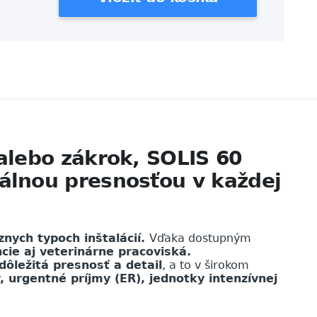
alebo zákrok, SOLIS 60
álnou presnosťou v každej
znych typoch inštalácií.
Vďaka dostupným
ie aj veterinárne pracoviská.
dôležitá presnosť a detail
, a to v širokom
 urgentné príjmy (ER), jednotky intenzívnej