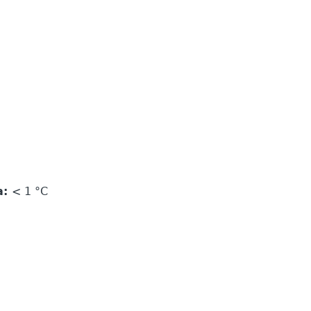
a:
< 1 °C