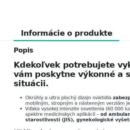
Informácie o produkte
Popis
Kdekoľvek potrebujete vyk
vám poskytne výkonné a s
situácii.
Okrúhly a ultra plochý dizajn svietidla
zabezp
mobilným, stropným a nástenným verziám je
Vďaka vysokej intenzite osvetlenia (60 000 lux
spektre medicínskych aplikácií –
od ambulant
starostlivosti (JIS), gynekologické vyše