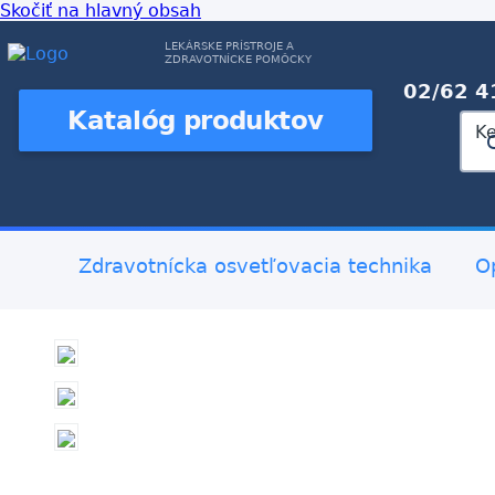
Skočiť na hlavný obsah
LEKÁRSKE PRÍSTROJE A
ZDRAVOTNÍCKE POMÔCKY
02/62 4
Katalóg produktov
K
Zdravotnícka osvetľovacia technika
O