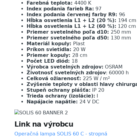
Farebná teplota:
4400 K
Index podania farieb Ra:
97
Index podania červenej farby R9:
96
Hĺbka osvetlenia L1 + L2 (20 %):
194 cm
Hĺbka osvetlenia L1 + L2 (60 %):
120 cm
Priemer svetelného poľa d10:
250 mm
Priemer svetelného poľa d50:
130 mm
Materiál kopuly:
Plast
Príkon svietidla:
20 W
Priemer kopuly:
28 cm
Počet LED diód:
18
Výrobca svetelných zdrojov:
OSRAM
Životnosť svetelných zdrojov
: 60000 h
Celková ožiarenosť:
225 W / m²
Zvýšenie teploty v oblasti hlavy chirurg
Stupeň ochrany plášťa:
IP 20
Trieda ochrany (izolácie):
I
Napájacie napätie:
24 V DC
Link na výrobcu
Operačná lampa SOLIS 60 C - stropná