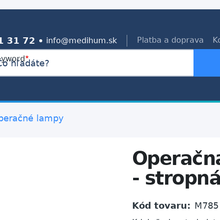
1 31 72
Platba a doprava
K
info@medihum.sk
eyword
peračné lampy
Operačná
- stropn
Kód tovaru:
M785