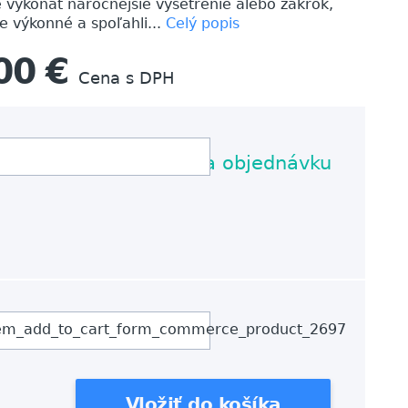
 vykonať náročnejšie vyšetrenie alebo zákrok,
 výkonné a spoľahli...
Celý popis
00 €
Cena s DPH
Na objednávku
em_add_to_cart_form_commerce_product_2697