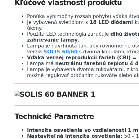
Kľúčové v
lastnosti produktu
Ponúka výnimočný rozsah pohybu vďaka štv
Je vybavená svietidlom s
18 LED diódami
k
úkony.
Použitá LED technológia zaručuje
dlhú život
zahrievanie lampy.
Lampa je navrhnutá tak, aby rovnomerne osvet
verzia
SOLIS 60/60
s dvoma kopulami, ktorá 
Vďaka vernej reprodukcii farieb (CRI) =
Lampa má
neutrálnu farebnú teplotu 4 
Lampa je vybavená dvoma rukoväťami, z ktorý
možné regulovať otáčaním rukoväte alebo ak
Technické
Parametre
Intenzita osvetlenia vo vzdialenosti 1 m 
Nastaviteľná intenzita osvetlenia:
50 – 