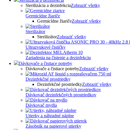
Sterilizácia a dezinfekcia
Sterilizácia a dezinfekcia
Zobraziť všetky
Germicídne žiariče
Germicídne žiariče
Zobraziť všetky
Sterilizátor
Sterilizátor
Zobraziť všetky
Ultrazvukové čističky
Zariadenia na čistenie a dezinfekciu
Dávkovače a čistiace potreby
Dávkovače a čistiace potreby
Zobraziť všetky
Dezinfekčné prostriedky
Dezinfekčné prostriedky
Zobraziť všetky
Dávkovač dezinfekčných prostriedkov
Dávkovač mydla
Utierky a náhradné náplne
Zásobník na papierové utierky