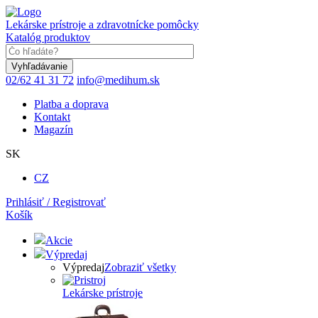
Skočiť
na
Lekárske prístroje a zdravotnícke pomôcky
hlavný
Katalóg produktov
obsah
Keyword
02/62 41 31 72
info@medihum.sk
Platba a doprava
Kontakt
Magazín
SK
CZ
Prihlásiť / Registrovať
Košík
Akcie
Výpredaj
Výpredaj
Zobraziť všetky
Lekárske prístroje