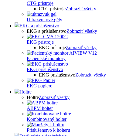
CTG prístroje
CTG prístroje
Zobraziť všetky
Ultrazvukové gély
EKG a príslušenstvo
EKG a príslušenstvo
Zobraziť všetky
EKG prístroje
EKG prístroje
Zobraziť všetky
Pacientské monitory
EKG príslušenstvo
EKG príslušenstvo
Zobraziť všetky
EKG papiere
Holtre
Holtre
Zobraziť všetky
ABPM holter
Kombinovaný holter
Príslušenstvo k holteru