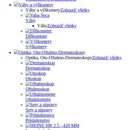
Váhy a výškomery
Váhy a výškomery
Zobraziť všetky
Váhy
Váhy
Zobraziť všetky
Dĺžkometer
Výškomery
Optika, Oto-Oftalmo-Dermatoskopy
Optika, Oto-Oftalmo-Dermatoskopy
Zobraziť všetky
Dermatoskop
Otoskop
Oftalmoskop
Oftalmometre
Sety a súpravy
Príslušenstvo