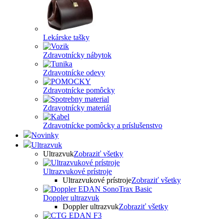
Lekárske tašky
Zdravotnícky nábytok
Zdravotnícke odevy
Zdravotnícke pomôcky
Zdravotnícky materiál
Zdravotnícke pomôcky a príslušenstvo
Novinky
Ultrazvuk
Ultrazvuk
Zobraziť všetky
Ultrazvukové prístroje
Ultrazvukové prístroje
Zobraziť všetky
Doppler ultrazvuk
Doppler ultrazvuk
Zobraziť všetky