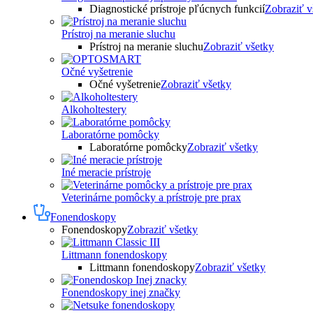
Diagnostické prístroje pľúcnych funkcií
Zobraziť v
Prístroj na meranie sluchu
Prístroj na meranie sluchu
Zobraziť všetky
Očné vyšetrenie
Očné vyšetrenie
Zobraziť všetky
Alkoholtestery
Laboratórne pomôcky
Laboratórne pomôcky
Zobraziť všetky
Iné meracie prístroje
Veterinárne pomôcky a prístroje pre prax
Fonendoskopy
Fonendoskopy
Zobraziť všetky
Littmann fonendoskopy
Littmann fonendoskopy
Zobraziť všetky
Fonendoskopy inej značky