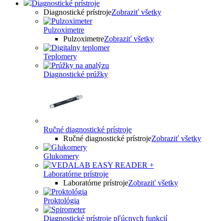
Diagnostické prístroje
Diagnostické prístroje
Zobraziť všetky
Pulzoximetre
Pulzoximetre
Zobraziť všetky
Teplomery
Diagnostické prúžky
Ručné diagnostické prístroje
Ručné diagnostické prístroje
Zobraziť všetky
Glukomery
Laboratórne prístroje
Laboratórne prístroje
Zobraziť všetky
Proktológia
Diagnostické prístroje pľúcnych funkcií