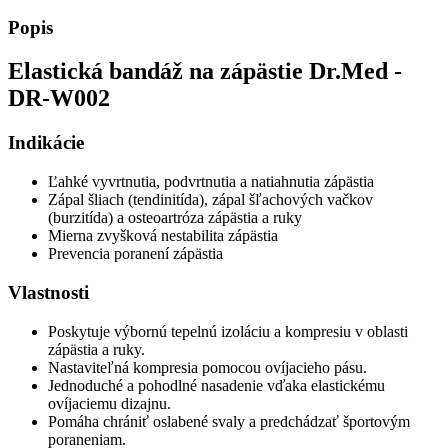
Popis
Elastická bandáž na zápästie Dr.Med -
DR-W002
Indikácie
Ľahké vyvrtnutia, podvrtnutia a natiahnutia zápästia
Zápal šliach (tendinitída), zápal šľachových vačkov
(burzitída) a osteoartróza zápästia a ruky
Mierna zvyšková nestabilita zápästia
Prevencia poranení zápästia
Vlastnosti
Poskytuje výbornú tepelnú izoláciu a kompresiu v oblasti
zápästia a ruky.
Nastaviteľná kompresia pomocou ovíjacieho pásu.
Jednoduché a pohodlné nasadenie vďaka elastickému
ovíjaciemu dizajnu.
Pomáha chrániť oslabené svaly a predchádzať športovým
poraneniam.