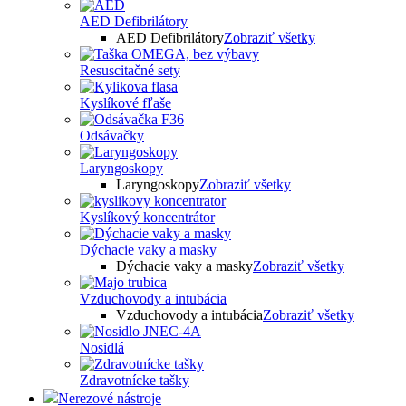
AED Defibrilátory
AED Defibrilátory
Zobraziť všetky
Resuscitačné sety
Kyslíkové fľaše
Odsávačky
Laryngoskopy
Laryngoskopy
Zobraziť všetky
Kyslíkový koncentrátor
Dýchacie vaky a masky
Dýchacie vaky a masky
Zobraziť všetky
Vzduchovody a intubácia
Vzduchovody a intubácia
Zobraziť všetky
Nosidlá
Zdravotnícke tašky
Nerezové nástroje