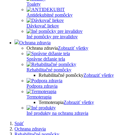
Toalety
Antidekubitné pomôcky
Dávkovač liekov
Iné pomôcky pre invalidov
Ochrana zdravia
Ochrana zdravia
Zobraziť všetky
Správne držanie tela
Rehabilitačné pomôcky
Rehabilitačné pomôcky
Zobraziť všetky
Podpora zdravia
Termoterapia
Termoterapia
Zobraziť všetky
Iné produkty na ochranu zdravia
Späť
Ochrana zdravia
Rehabilitačné pomôcky