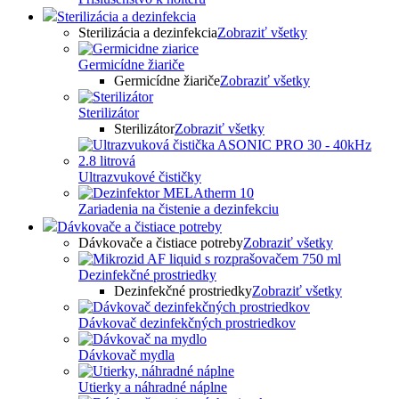
Sterilizácia a dezinfekcia
Sterilizácia a dezinfekcia
Zobraziť všetky
Germicídne žiariče
Germicídne žiariče
Zobraziť všetky
Sterilizátor
Sterilizátor
Zobraziť všetky
Ultrazvukové čističky
Zariadenia na čistenie a dezinfekciu
Dávkovače a čistiace potreby
Dávkovače a čistiace potreby
Zobraziť všetky
Dezinfekčné prostriedky
Dezinfekčné prostriedky
Zobraziť všetky
Dávkovač dezinfekčných prostriedkov
Dávkovač mydla
Utierky a náhradné náplne