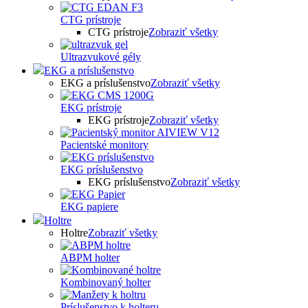
CTG prístroje
CTG prístroje
Zobraziť všetky
Ultrazvukové gély
EKG a príslušenstvo
EKG a príslušenstvo
Zobraziť všetky
EKG prístroje
EKG prístroje
Zobraziť všetky
Pacientské monitory
EKG príslušenstvo
EKG príslušenstvo
Zobraziť všetky
EKG papiere
Holtre
Holtre
Zobraziť všetky
ABPM holter
Kombinovaný holter
Príslušenstvo k holteru