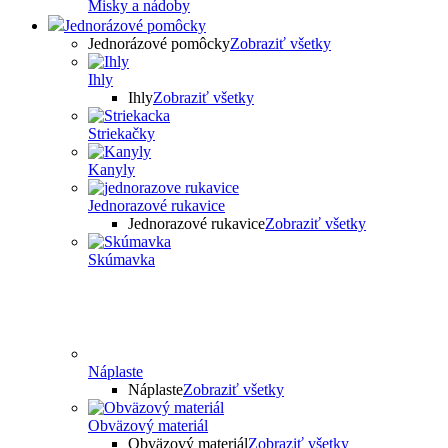
Misky a nádoby
Jednorázové pomôcky
Jednorázové pomôcky
Zobraziť všetky
Ihly
Ihly
Zobraziť všetky
Striekačky
Kanyly
Jednorazové rukavice
Jednorazové rukavice
Zobraziť všetky
Skúmavka
Náplaste
Náplaste
Zobraziť všetky
Obväzový materiál
Obväzový materiál
Zobraziť všetky