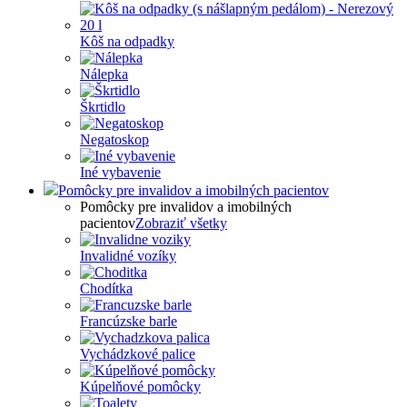
Kôš na odpadky
Nálepka
Škrtidlo
Negatoskop
Iné vybavenie
Pomôcky pre invalidov a imobilných pacientov
Pomôcky pre invalidov a imobilných
pacientov
Zobraziť všetky
Invalidné vozíky
Chodítka
Francúzske barle
Vychádzkové palice
Kúpelňové pomôcky