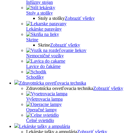
Infúzny stojan
Stoly a stolíky
Stoly a stolíky
Zobraziť všetky
Lekárske paravány
Skrine
Skrine
Zobraziť všetky
Nemocničné vozíky
Lavice do čakárne
Schodíky
Zdravotnícka osvetľovacia technika
Zdravotnícka osvetľovacia technika
Zobraziť všetky
Vyšetrovacia lampa
Operačné lampy
Čelné svietidlo
Lekárske tašky a ampulária
Lekárske tašky a ampulária
Zobraziť všetky