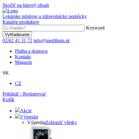
Skočiť na hlavný obsah
Lekárske prístroje a zdravotnícke pomôcky
Katalóg produktov
Keyword
02/62 41 31 72
info@medihum.sk
Platba a doprava
Kontakt
Magazín
SK
CZ
Prihlásiť / Registrovať
Košík
Akcie
Výpredaj
Výpredaj
Zobraziť všetky