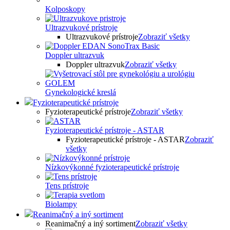
Kolposkopy
Ultrazvukové prístroje
Ultrazvukové prístroje
Zobraziť všetky
Doppler ultrazvuk
Doppler ultrazvuk
Zobraziť všetky
Gynekologické kreslá
Fyzioterapeutické prístroje
Fyzioterapeutické prístroje
Zobraziť všetky
Fyzioterapeutické prístroje - ASTAR
Fyzioterapeutické prístroje - ASTAR
Zobraziť
všetky
Nízkovýkonné fyzioterapeutické prístroje
Tens prístroje
Biolampy
Reanimačný a iný sortiment
Reanimačný a iný sortiment
Zobraziť všetky