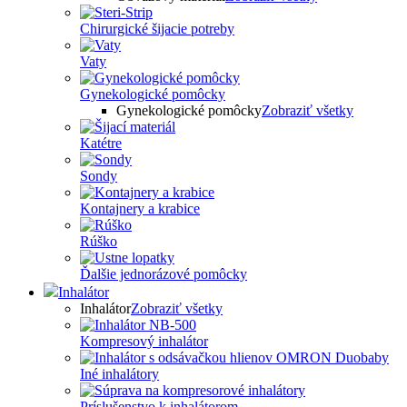
Chirurgické šijacie potreby
Vaty
Gynekologické pomôcky
Gynekologické pomôcky
Zobraziť všetky
Katétre
Sondy
Kontajnery a krabice
Rúško
Ďalšie jednorázové pomôcky
Inhalátor
Inhalátor
Zobraziť všetky
Kompresový inhalátor
Iné inhalátory
Príslušenstvo k inhalátorom