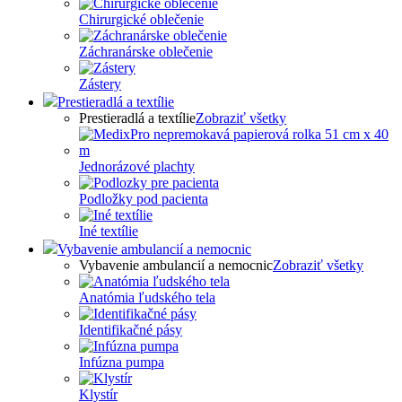
Chirurgické oblečenie
Záchranárske oblečenie
Zástery
Prestieradlá a textílie
Prestieradlá a textílie
Zobraziť všetky
Jednorázové plachty
Podložky pod pacienta
Iné textílie
Vybavenie ambulancií a nemocnic
Vybavenie ambulancií a nemocnic
Zobraziť všetky
Anatómia ľudského tela
Identifikačné pásy
Infúzna pumpa
Klystír