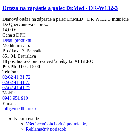
Ortéza na zápästie a palec Dr.Med - DR-W132-3
Dlahová ortéza na zápästie a palec Dr.MED - DR-W132-3 Indikácie
De Quervainova choro...
14,00 €
Cena s DPH
Detail produktu
Medihum s.r.o.
Bosákova 7, Petržalka
851 04, Bratislava
18 poschodová budova vedľa nábytku ALBERO
PO-PI:
9:00 - 16:00 h
Telefón:
02/62 41 31 72
02/62 41 41 73
02/62 41 41 72
Mobil:
0948 951 910
E-mail:
info@medihum.sk
Nakupovanie
Všeobecné obchodné podmienky
Reklamačný poriadok