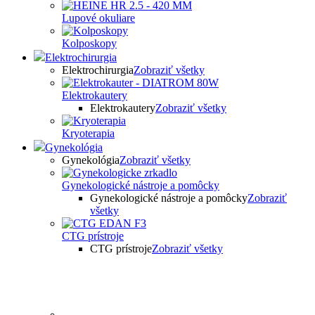
Lupové okuliare
Kolposkopy
Elektrochirurgia
Elektrochirurgia
Zobraziť všetky
Elektrokautery
Elektrokautery
Zobraziť všetky
Kryoterapia
Gynekológia
Gynekológia
Zobraziť všetky
Gynekologické nástroje a pomôcky
Gynekologické nástroje a pomôcky
Zobraziť
všetky
CTG prístroje
CTG prístroje
Zobraziť všetky