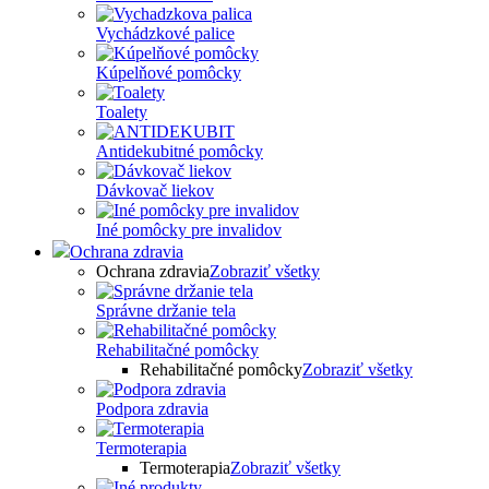
Vychádzkové palice
Kúpelňové pomôcky
Toalety
Antidekubitné pomôcky
Dávkovač liekov
Iné pomôcky pre invalidov
Ochrana zdravia
Ochrana zdravia
Zobraziť všetky
Správne držanie tela
Rehabilitačné pomôcky
Rehabilitačné pomôcky
Zobraziť všetky
Podpora zdravia
Termoterapia
Termoterapia
Zobraziť všetky