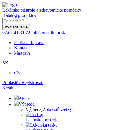
Skočiť
na
Lekárske prístroje a zdravotnícke pomôcky
hlavný
Katalóg produktov
obsah
Keyword
02/62 41 31 72
info@medihum.sk
Platba a doprava
Kontakt
Magazín
SK
CZ
Prihlásiť / Registrovať
Košík
Akcie
Výpredaj
Výpredaj
Zobraziť všetky
Lekárske prístroje