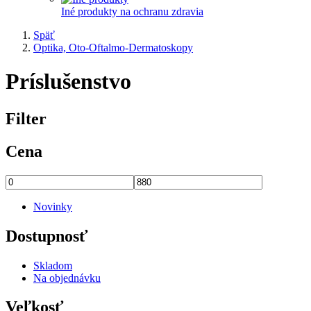
Iné produkty na ochranu zdravia
Späť
Optika, Oto-Oftalmo-Dermatoskopy
Príslušenstvo
Filter
Cena
Novinky
Dostupnosť
Skladom
Na objednávku
Veľkosť