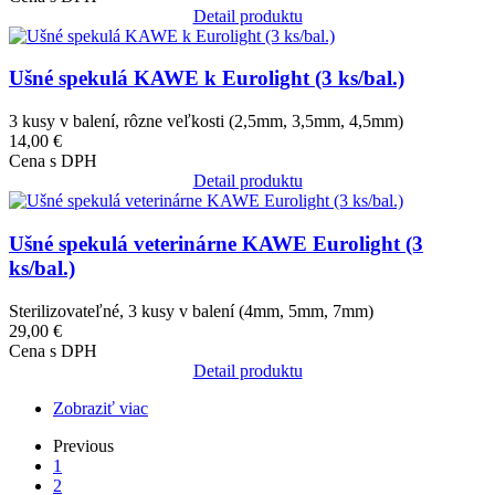
Detail produktu
Obrázok
Ušné spekulá KAWE k Eurolight (3 ks/bal.)
3 kusy v balení, rôzne veľkosti (2,5mm, 3,5mm, 4,5mm)
14,00 €
Cena s DPH
Detail produktu
Obrázok
Ušné spekulá veterinárne KAWE Eurolight (3
ks/bal.)
Sterilizovateľné, 3 kusy v balení (4mm, 5mm, 7mm)
29,00 €
Cena s DPH
Detail produktu
Zobraziť viac
Previous
Previous
page
Aktuálna
1
Pagination
stránka
Page
2