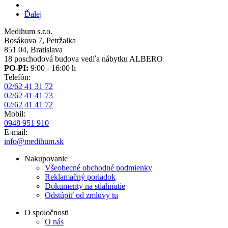
Ďalšia
Ďalej
strana
Medihum s.r.o.
Bosákova 7, Petržalka
851 04, Bratislava
18 poschodová budova vedľa nábytku ALBERO
PO-PI:
9:00 - 16:00 h
Telefón:
02/62 41 31 72
02/62 41 41 73
02/62 41 41 72
Mobil:
0948 951 910
E-mail:
info@medihum.sk
Nakupovanie
Všeobecné obchodné podmienky
Reklamačný poriadok
Dokumenty na stiahnutie
Odstúpiť od zmluvy tu
O spoločnosti
O nás