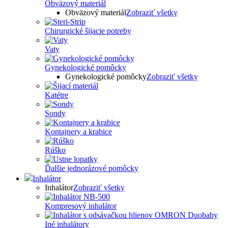
Obväzový materiál
Obväzový materiál
Zobraziť všetky
Chirurgické šijacie potreby
Vaty
Gynekologické pomôcky
Gynekologické pomôcky
Zobraziť všetky
Katétre
Sondy
Kontajnery a krabice
Rúško
Ďalšie jednorázové pomôcky
Inhalátor
Inhalátor
Zobraziť všetky
Kompresový inhalátor
Iné inhalátory