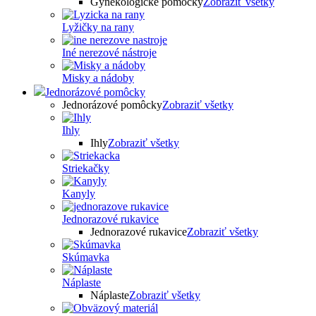
Gynekologické pomôcky
Zobraziť všetky
Lyžičky na rany
Iné nerezové nástroje
Misky a nádoby
Jednorázové pomôcky
Jednorázové pomôcky
Zobraziť všetky
Ihly
Ihly
Zobraziť všetky
Striekačky
Kanyly
Jednorazové rukavice
Jednorazové rukavice
Zobraziť všetky
Skúmavka
Náplaste
Náplaste
Zobraziť všetky