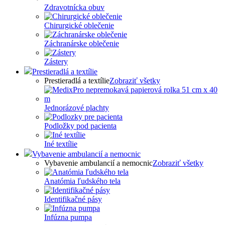
Zdravotnícka obuv
Chirurgické oblečenie
Záchranárske oblečenie
Zástery
Prestieradlá a textílie
Prestieradlá a textílie
Zobraziť všetky
Jednorázové plachty
Podložky pod pacienta
Iné textílie
Vybavenie ambulancií a nemocnic
Vybavenie ambulancií a nemocnic
Zobraziť všetky
Anatómia ľudského tela
Identifikačné pásy
Infúzna pumpa