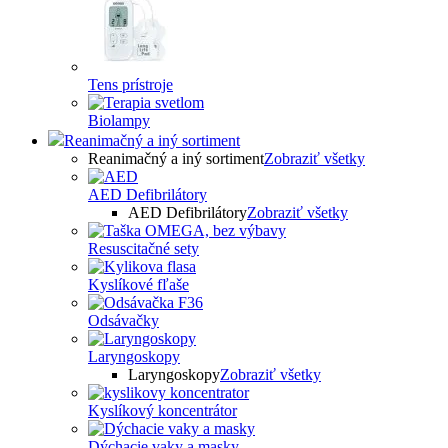
Tens prístroje
Biolampy
Reanimačný a iný sortiment
Reanimačný a iný sortiment
Zobraziť všetky
AED Defibrilátory
AED Defibrilátory
Zobraziť všetky
Resuscitačné sety
Kyslíkové fľaše
Odsávačky
Laryngoskopy
Laryngoskopy
Zobraziť všetky
Kyslíkový koncentrátor
Dýchacie vaky a masky