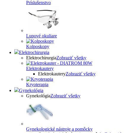
Príslušenstvo
Lupové okuliare
Kolposkopy
Elektrochirurgia
Elektrochirurgia
Zobraziť všetky
Elektrokautery
Elektrokautery
Zobraziť všetky
Kryoterapia
Gynekológia
Gynekológia
Zobraziť všetky
Gynekologické nástroje a pomôcky