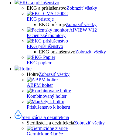
EKG a príslušenstvo
EKG a príslušenstvo
Zobraziť všetky
EKG prístroje
EKG prístroje
Zobraziť všetky
Pacientské monitory
EKG príslušenstvo
EKG príslušenstvo
Zobraziť všetky
EKG papiere
Holtre
Holtre
Zobraziť všetky
ABPM holter
Kombinovaný holter
Príslušenstvo k holteru
Sterilizácia a dezinfekcia
Sterilizácia a dezinfekcia
Zobraziť všetky
Germicídne žiariče