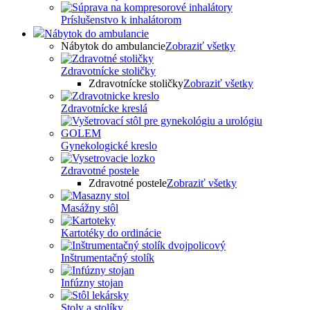
Príslušenstvo k inhalátorom
Nábytok do ambulancie
Nábytok do ambulancie
Zobraziť všetky
Zdravotnícke stoličky
Zdravotnícke stoličky
Zobraziť všetky
Zdravotnícke kreslá
Gynekologické kreslo
Zdravotné postele
Zdravotné postele
Zobraziť všetky
Masážny stôl
Kartotéky do ordinácie
Inštrumentačný stolík
Infúzny stojan
Stoly a stolíky