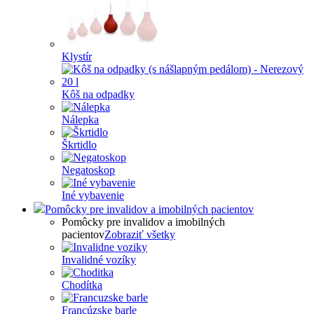
Klystír
Kôš na odpadky
Nálepka
Škrtidlo
Negatoskop
Iné vybavenie
Pomôcky pre invalidov a imobilných pacientov
Pomôcky pre invalidov a imobilných
pacientov
Zobraziť všetky
Invalidné vozíky
Chodítka
Francúzske barle