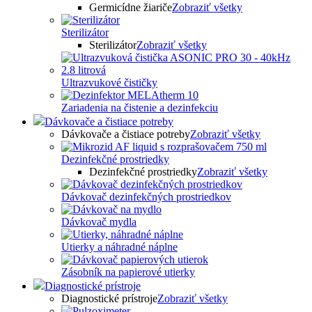
Germicídne žiariče
Zobraziť všetky
Sterilizátor
Sterilizátor
Zobraziť všetky
Ultrazvukové čističky
Zariadenia na čistenie a dezinfekciu
Dávkovače a čistiace potreby
Dávkovače a čistiace potreby
Zobraziť všetky
Dezinfekčné prostriedky
Dezinfekčné prostriedky
Zobraziť všetky
Dávkovač dezinfekčných prostriedkov
Dávkovač mydla
Utierky a náhradné náplne
Zásobník na papierové utierky
Diagnostické prístroje
Diagnostické prístroje
Zobraziť všetky