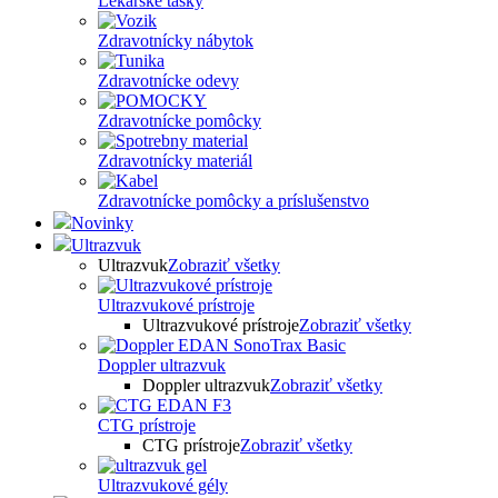
Lekárske tašky
Zdravotnícky nábytok
Zdravotnícke odevy
Zdravotnícke pomôcky
Zdravotnícky materiál
Zdravotnícke pomôcky a príslušenstvo
Novinky
Ultrazvuk
Ultrazvuk
Zobraziť všetky
Ultrazvukové prístroje
Ultrazvukové prístroje
Zobraziť všetky
Doppler ultrazvuk
Doppler ultrazvuk
Zobraziť všetky
CTG prístroje
CTG prístroje
Zobraziť všetky
Ultrazvukové gély