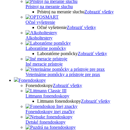
Prístroj na meranie sluchu
Prístroj na meranie sluchu
Zobraziť všetky
Očné vyšetrenie
Očné vyšetrenie
Zobraziť všetky
Alkoholtestery
Laboratórne pomôcky
Laboratórne pomôcky
Zobraziť všetky
Iné meracie prístroje
Veterinárne pomôcky a prístroje pre prax
Fonendoskopy
Fonendoskopy
Zobraziť všetky
Littmann fonendoskopy
Littmann fonendoskopy
Zobraziť všetky
Fonendoskopy inej značky
Detské fonendoskopy