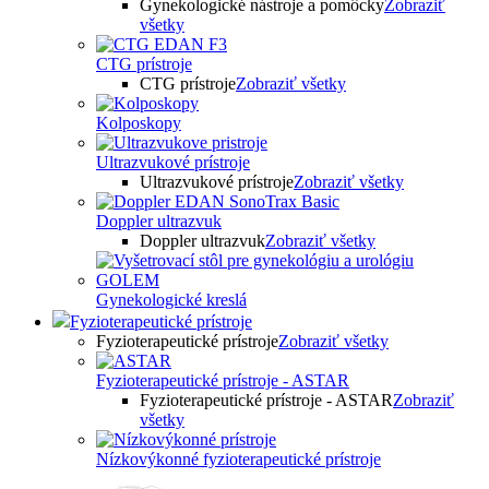
Gynekologické nástroje a pomôcky
Zobraziť
všetky
CTG prístroje
CTG prístroje
Zobraziť všetky
Kolposkopy
Ultrazvukové prístroje
Ultrazvukové prístroje
Zobraziť všetky
Doppler ultrazvuk
Doppler ultrazvuk
Zobraziť všetky
Gynekologické kreslá
Fyzioterapeutické prístroje
Fyzioterapeutické prístroje
Zobraziť všetky
Fyzioterapeutické prístroje - ASTAR
Fyzioterapeutické prístroje - ASTAR
Zobraziť
všetky
Nízkovýkonné fyzioterapeutické prístroje