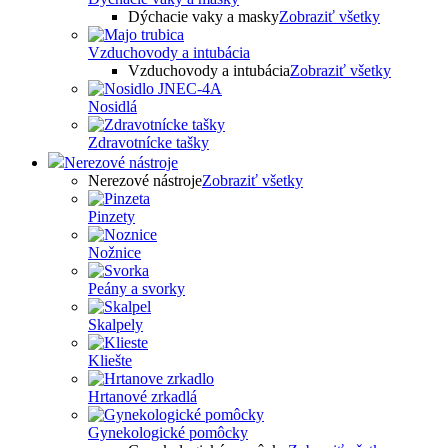
Dýchacie vaky a masky
Zobraziť všetky
Vzduchovody a intubácia
Vzduchovody a intubácia
Zobraziť všetky
Nosidlá
Zdravotnícke tašky
Nerezové nástroje
Nerezové nástroje
Zobraziť všetky
Pinzety
Nožnice
Peány a svorky
Skalpely
Kliešte
Hrtanové zrkadlá
Gynekologické pomôcky