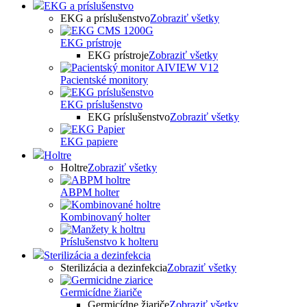
EKG a príslušenstvo
EKG a príslušenstvo
Zobraziť všetky
EKG prístroje
EKG prístroje
Zobraziť všetky
Pacientské monitory
EKG príslušenstvo
EKG príslušenstvo
Zobraziť všetky
EKG papiere
Holtre
Holtre
Zobraziť všetky
ABPM holter
Kombinovaný holter
Príslušenstvo k holteru
Sterilizácia a dezinfekcia
Sterilizácia a dezinfekcia
Zobraziť všetky
Germicídne žiariče
Germicídne žiariče
Zobraziť všetky