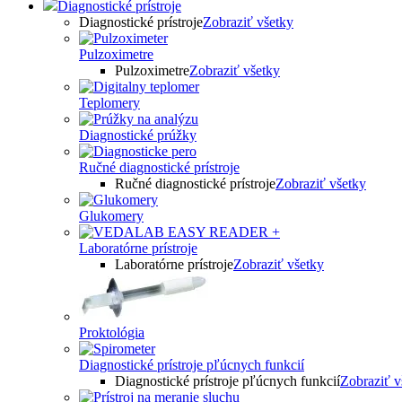
Diagnostické prístroje
Diagnostické prístroje
Zobraziť všetky
Pulzoximetre
Pulzoximetre
Zobraziť všetky
Teplomery
Diagnostické prúžky
Ručné diagnostické prístroje
Ručné diagnostické prístroje
Zobraziť všetky
Glukomery
Laboratórne prístroje
Laboratórne prístroje
Zobraziť všetky
Proktológia
Diagnostické prístroje pľúcnych funkcií
Diagnostické prístroje pľúcnych funkcií
Zobraziť v