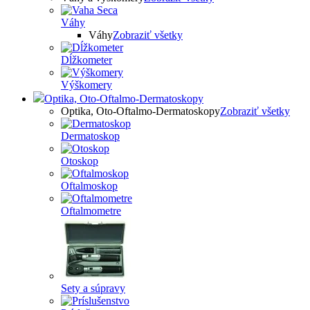
Váhy
Váhy
Zobraziť všetky
Dĺžkometer
Výškomery
Optika, Oto-Oftalmo-Dermatoskopy
Optika, Oto-Oftalmo-Dermatoskopy
Zobraziť všetky
Dermatoskop
Otoskop
Oftalmoskop
Oftalmometre
Sety a súpravy