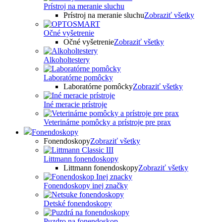
Prístroj na meranie sluchu
Prístroj na meranie sluchu
Zobraziť všetky
Očné vyšetrenie
Očné vyšetrenie
Zobraziť všetky
Alkoholtestery
Laboratórne pomôcky
Laboratórne pomôcky
Zobraziť všetky
Iné meracie prístroje
Veterinárne pomôcky a prístroje pre prax
Fonendoskopy
Fonendoskopy
Zobraziť všetky
Littmann fonendoskopy
Littmann fonendoskopy
Zobraziť všetky
Fonendoskopy inej značky
Detské fonendoskopy
Puzdro na fonendoskop