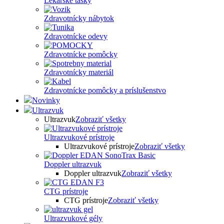
Lekárske tašky
Zdravotnícky nábytok
Zdravotnícke odevy
Zdravotnícke pomôcky
Zdravotnícky materiál
Zdravotnícke pomôcky a príslušenstvo
Novinky
Ultrazvuk
Ultrazvuk
Zobraziť všetky
Ultrazvukové prístroje
Ultrazvukové prístroje
Zobraziť všetky
Doppler ultrazvuk
Doppler ultrazvuk
Zobraziť všetky
CTG prístroje
CTG prístroje
Zobraziť všetky
Ultrazvukové gély