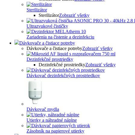
Sterilizátor
Sterilizátor
Zobraziť všetky
Ultrazvukové čističky
Zariadenia na čistenie a dezinfekciu
Dávkovače a čistiace potreby
Dávkovače a čistiace potreby
Zobraziť všetky
Dezinfekčné prostriedky
Dezinfekčné prostriedky
Zobraziť všetky
Dávkovač dezinfekčných prostriedkov
Dávkovač mydla
Utierky a náhradné náplne
Zásobník na papierové utierky