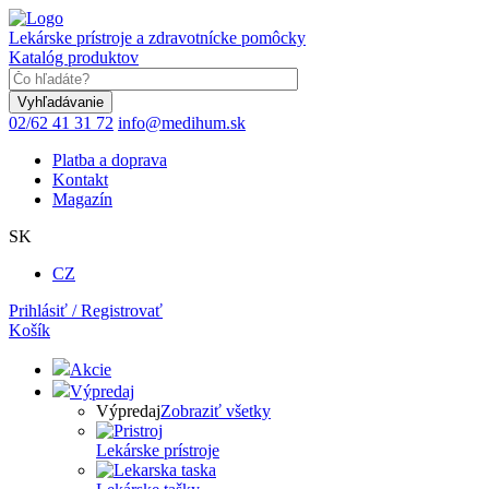
Skočiť
na
Lekárske prístroje a zdravotnícke pomôcky
hlavný
Katalóg produktov
obsah
Keyword
02/62 41 31 72
info@medihum.sk
Platba a doprava
Kontakt
Magazín
SK
CZ
Prihlásiť / Registrovať
Košík
Akcie
Výpredaj
Výpredaj
Zobraziť všetky
Lekárske prístroje