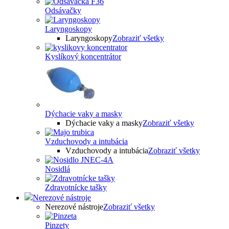
Odsávačky
Laryngoskopy
Laryngoskopy
Zobraziť všetky
Kyslíkový koncentrátor
Dýchacie vaky a masky
Dýchacie vaky a masky
Zobraziť všetky
Vzduchovody a intubácia
Vzduchovody a intubácia
Zobraziť všetky
Nosidlá
Zdravotnícke tašky
Nerezové nástroje
Nerezové nástroje
Zobraziť všetky
Pinzety