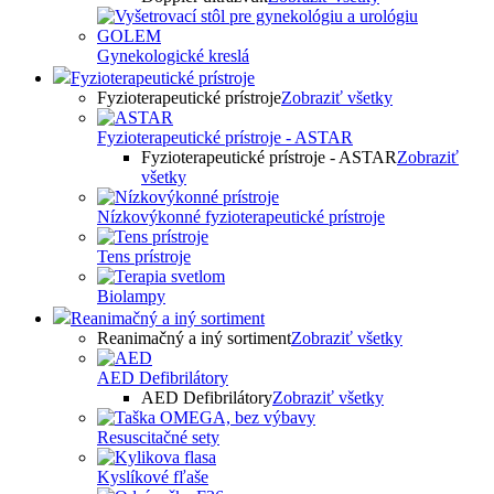
Gynekologické kreslá
Fyzioterapeutické prístroje
Fyzioterapeutické prístroje
Zobraziť všetky
Fyzioterapeutické prístroje - ASTAR
Fyzioterapeutické prístroje - ASTAR
Zobraziť
všetky
Nízkovýkonné fyzioterapeutické prístroje
Tens prístroje
Biolampy
Reanimačný a iný sortiment
Reanimačný a iný sortiment
Zobraziť všetky
AED Defibrilátory
AED Defibrilátory
Zobraziť všetky
Resuscitačné sety
Kyslíkové fľaše