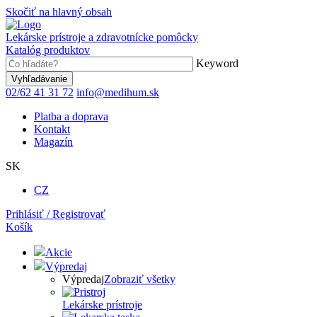
Skočiť na hlavný obsah
Lekárske prístroje a zdravotnícke pomôcky
Katalóg produktov
Keyword
02/62 41 31 72
info@medihum.sk
Platba a doprava
Kontakt
Magazín
SK
CZ
Prihlásiť / Registrovať
Košík
Akcie
Výpredaj
Výpredaj
Zobraziť všetky
Lekárske prístroje