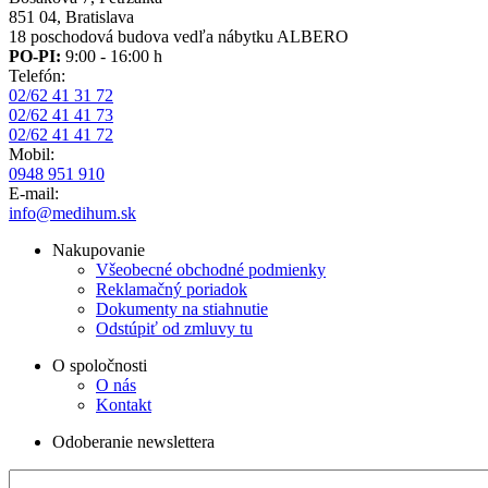
851 04, Bratislava
18 poschodová budova vedľa nábytku ALBERO
PO-PI:
9:00 - 16:00 h
Telefón:
02/62 41 31 72
02/62 41 41 73
02/62 41 41 72
Mobil:
0948 951 910
E-mail:
info@medihum.sk
Nakupovanie
Všeobecné obchodné podmienky
Reklamačný poriadok
Dokumenty na stiahnutie
Odstúpiť od zmluvy tu
O spoločnosti
O nás
Kontakt
Odoberanie newslettera