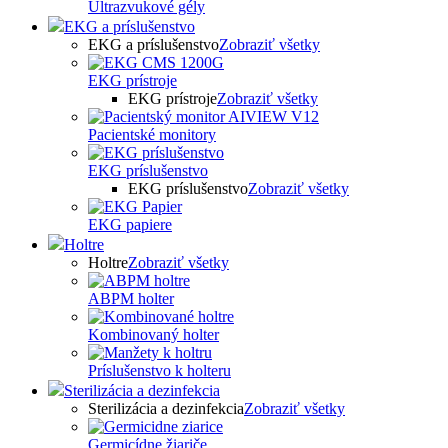
Ultrazvukové gély
EKG a príslušenstvo
EKG a príslušenstvo
Zobraziť všetky
EKG prístroje
EKG prístroje
Zobraziť všetky
Pacientské monitory
EKG príslušenstvo
EKG príslušenstvo
Zobraziť všetky
EKG papiere
Holtre
Holtre
Zobraziť všetky
ABPM holter
Kombinovaný holter
Príslušenstvo k holteru
Sterilizácia a dezinfekcia
Sterilizácia a dezinfekcia
Zobraziť všetky
Germicídne žiariče