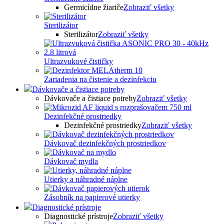
Germicídne žiariče
Zobraziť všetky
Sterilizátor
Sterilizátor
Zobraziť všetky
Ultrazvukové čističky
Zariadenia na čistenie a dezinfekciu
Dávkovače a čistiace potreby
Dávkovače a čistiace potreby
Zobraziť všetky
Dezinfekčné prostriedky
Dezinfekčné prostriedky
Zobraziť všetky
Dávkovač dezinfekčných prostriedkov
Dávkovač mydla
Utierky a náhradné náplne
Zásobník na papierové utierky
Diagnostické prístroje
Diagnostické prístroje
Zobraziť všetky