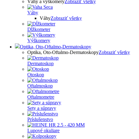
Váhy a výškomery
Zobraziť všetky
Váhy
Váhy
Zobraziť všetky
Dĺžkometer
Výškomery
Optika, Oto-Oftalmo-Dermatoskopy
Optika, Oto-Oftalmo-Dermatoskopy
Zobraziť všetky
Dermatoskop
Otoskop
Oftalmoskop
Oftalmometre
Sety a súpravy
Príslušenstvo
Lupové okuliare