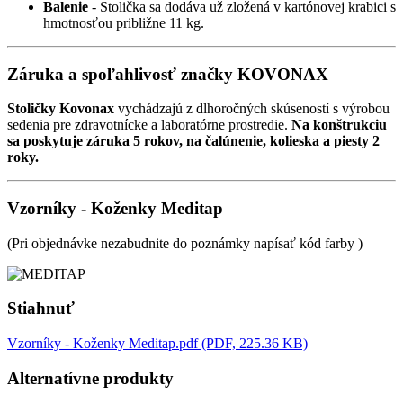
Balenie
- Stolička sa dodáva už zložená v kartónovej krabici s
hmotnosťou približne 11 kg.
Záruka a
spoľahlivosť
značky KOVONAX
Stoličky Kovonax
vychádzajú z dlhoročných skúseností s výrobou
sedenia pre zdravotnícke a laboratórne prostredie.
Na konštrukciu
sa poskytuje záruka 5 rokov, na čalúnenie, kolieska a piesty 2
roky.
Vzorníky - Koženky Meditap
(Pri objednávke nezabudnite do poznámky napísať kód farby )
Stiahnuť
Vzorníky - Koženky Meditap.pdf (PDF, 225.36 KB)
Alternatívne produkty