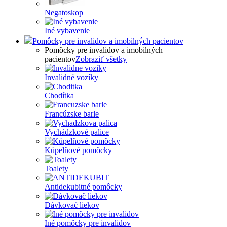
Negatoskop
Iné vybavenie
Pomôcky pre invalidov a imobilných pacientov
Pomôcky pre invalidov a imobilných
pacientov
Zobraziť všetky
Invalidné vozíky
Chodítka
Francúzske barle
Vychádzkové palice
Kúpelňové pomôcky
Toalety
Antidekubitné pomôcky
Dávkovač liekov
Iné pomôcky pre invalidov