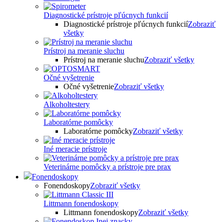
Diagnostické prístroje pľúcnych funkcií
Diagnostické prístroje pľúcnych funkcií
Zobraziť
všetky
Prístroj na meranie sluchu
Prístroj na meranie sluchu
Zobraziť všetky
Očné vyšetrenie
Očné vyšetrenie
Zobraziť všetky
Alkoholtestery
Laboratórne pomôcky
Laboratórne pomôcky
Zobraziť všetky
Iné meracie prístroje
Veterinárne pomôcky a prístroje pre prax
Fonendoskopy
Fonendoskopy
Zobraziť všetky
Littmann fonendoskopy
Littmann fonendoskopy
Zobraziť všetky