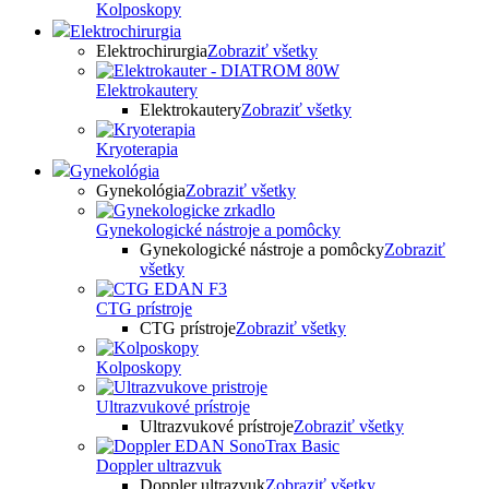
Kolposkopy
Elektrochirurgia
Elektrochirurgia
Zobraziť všetky
Elektrokautery
Elektrokautery
Zobraziť všetky
Kryoterapia
Gynekológia
Gynekológia
Zobraziť všetky
Gynekologické nástroje a pomôcky
Gynekologické nástroje a pomôcky
Zobraziť
všetky
CTG prístroje
CTG prístroje
Zobraziť všetky
Kolposkopy
Ultrazvukové prístroje
Ultrazvukové prístroje
Zobraziť všetky
Doppler ultrazvuk
Doppler ultrazvuk
Zobraziť všetky