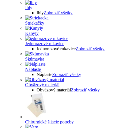
Ihly
Ihly
Zobraziť všetky
Striekačky
Kanyly
Jednorazové rukavice
Jednorazové rukavice
Zobraziť všetky
Skúmavka
Náplaste
Náplaste
Zobraziť všetky
Obväzový materiál
Obväzový materiál
Zobraziť všetky
Chirurgické šijacie potreby