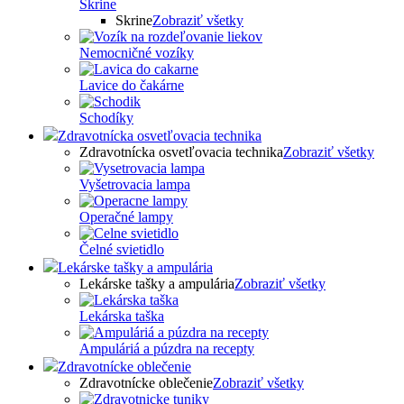
Skrine
Skrine
Zobraziť všetky
Nemocničné vozíky
Lavice do čakárne
Schodíky
Zdravotnícka osvetľovacia technika
Zdravotnícka osvetľovacia technika
Zobraziť všetky
Vyšetrovacia lampa
Operačné lampy
Čelné svietidlo
Lekárske tašky a ampulária
Lekárske tašky a ampulária
Zobraziť všetky
Lekárska taška
Ampuláriá a púzdra na recepty
Zdravotnícke oblečenie
Zdravotnícke oblečenie
Zobraziť všetky