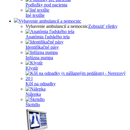
Podložky pod pacienta
Iné textílie
Vybavenie ambulancií a nemocnic
Vybavenie ambulancií a nemocnic
Zobraziť všetky
Anatómia ľudského tela
Identifikačné pásy
Infúzna pumpa
Klystír
Kôš na odpadky
Nálepka
Škrtidlo