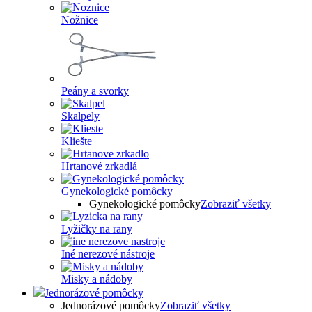
Nožnice
Peány a svorky
Skalpely
Kliešte
Hrtanové zrkadlá
Gynekologické pomôcky
Gynekologické pomôcky
Zobraziť všetky
Lyžičky na rany
Iné nerezové nástroje
Misky a nádoby
Jednorázové pomôcky
Jednorázové pomôcky
Zobraziť všetky