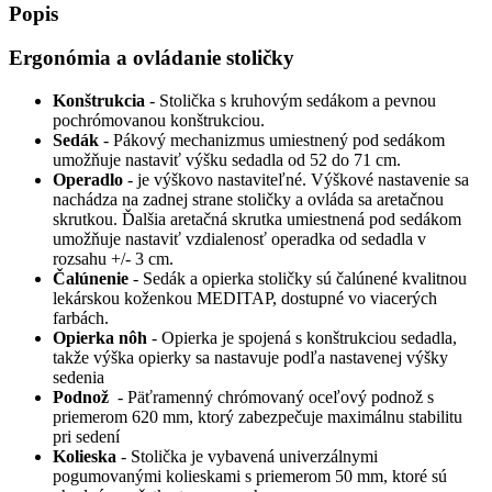
Popis
Ergonómia a ovládanie stoličky
Konštrukcia
- Stolička s kruhovým sedákom a pevnou
pochrómovanou konštrukciou.
Sedák
- Pákový mechanizmus umiestnený pod sedákom
umožňuje nastaviť výšku sedadla od 52 do 71 cm.
Operadlo
- je výškovo nastaviteľné. Výškové nastavenie sa
nachádza na zadnej strane stoličky a ovláda sa aretačnou
skrutkou. Ďalšia aretačná skrutka umiestnená pod sedákom
umožňuje nastaviť vzdialenosť operadka od sedadla v
rozsahu +/- 3 cm.
Čalúnenie
- Sedák a opierka stoličky sú čalúnené kvalitnou
lekárskou koženkou MEDITAP, dostupné vo viacerých
farbách.
Opierka nôh
- Opierka je spojená s konštrukciou sedadla,
takže výška opierky sa nastavuje podľa nastavenej výšky
sedenia
Podnož
- Päťramenný chrómovaný oceľový podnož s
priemerom 620 mm, ktorý zabezpečuje maximálnu stabilitu
pri sedení
Kolieska
- Stolička je vybavená univerzálnymi
pogumovanými kolieskami s priemerom 50 mm, ktoré sú