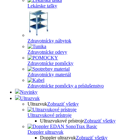
Lekárske tašky
Zdravotnícky nábytok
Zdravotnícke odevy
Zdravotnícke pomôcky
Zdravotnícky materiál
Zdravotnícke pomôcky a príslušenstvo
Novinky
Ultrazvuk
Ultrazvuk
Zobraziť všetky
Ultrazvukové prístroje
Ultrazvukové prístroje
Zobraziť všetky
Doppler ultrazvuk
Doppler ultrazvuk
Zobraziť všetky