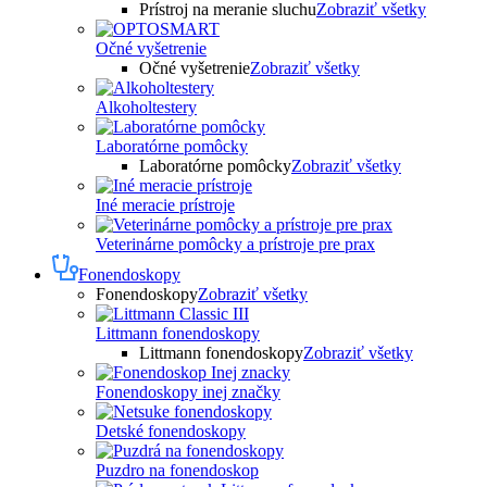
Prístroj na meranie sluchu
Zobraziť všetky
Očné vyšetrenie
Očné vyšetrenie
Zobraziť všetky
Alkoholtestery
Laboratórne pomôcky
Laboratórne pomôcky
Zobraziť všetky
Iné meracie prístroje
Veterinárne pomôcky a prístroje pre prax
Fonendoskopy
Fonendoskopy
Zobraziť všetky
Littmann fonendoskopy
Littmann fonendoskopy
Zobraziť všetky
Fonendoskopy inej značky
Detské fonendoskopy
Puzdro na fonendoskop