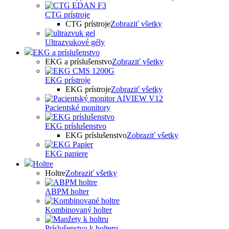
CTG prístroje
CTG prístroje
Zobraziť všetky
Ultrazvukové gély
EKG a príslušenstvo
EKG a príslušenstvo
Zobraziť všetky
EKG prístroje
EKG prístroje
Zobraziť všetky
Pacientské monitory
EKG príslušenstvo
EKG príslušenstvo
Zobraziť všetky
EKG papiere
Holtre
Holtre
Zobraziť všetky
ABPM holter
Kombinovaný holter
Príslušenstvo k holteru