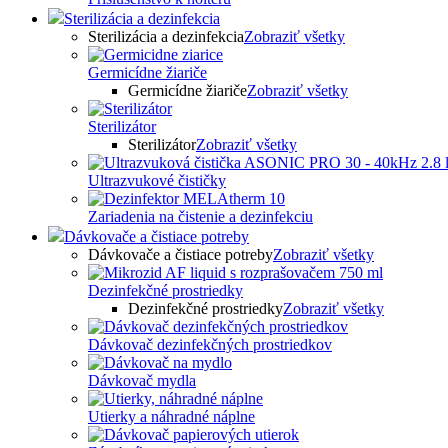
Sterilizácia a dezinfekcia
Sterilizácia a dezinfekcia
Zobraziť všetky
Germicídne žiariče
Germicídne žiariče
Zobraziť všetky
Sterilizátor
Sterilizátor
Zobraziť všetky
Ultrazvukové čističky
Zariadenia na čistenie a dezinfekciu
Dávkovače a čistiace potreby
Dávkovače a čistiace potreby
Zobraziť všetky
Dezinfekčné prostriedky
Dezinfekčné prostriedky
Zobraziť všetky
Dávkovač dezinfekčných prostriedkov
Dávkovač mydla
Utierky a náhradné náplne