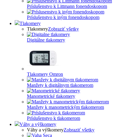
Príslušenstvo k Littmann fonendoskopom
Príslušenstvo k iným fonendoskopom
Tlakomery
Tlakomery
Zobraziť všetky
Digitálne tlakomery
Tlakomery Omron
Manžety k digitálnym tlakomerom
Manometrické tlakomery
Manžety k manometrickým tlakomerom
Príslušenstvo k tlakomerom
Váhy a výškomery
Váhy a výškomery
Zobraziť všetky