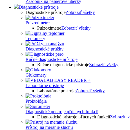
Zásobník na papierové utierky
Diagnostické prístroje
Diagnostické prístroje
Zobraziť všetky
Pulzoximetre
Pulzoximetre
Zobraziť všetky
Teplomery
Diagnostické prúžky
Ručné diagnostické prístroje
Ručné diagnostické prístroje
Zobraziť všetky
Glukomery
Laboratórne prístroje
Laboratórne prístroje
Zobraziť všetky
Proktológia
Diagnostické prístroje pľúcnych funkcií
Diagnostické prístroje pľúcnych funkcií
Zobraziť v
Prístroj na meranie sluchu