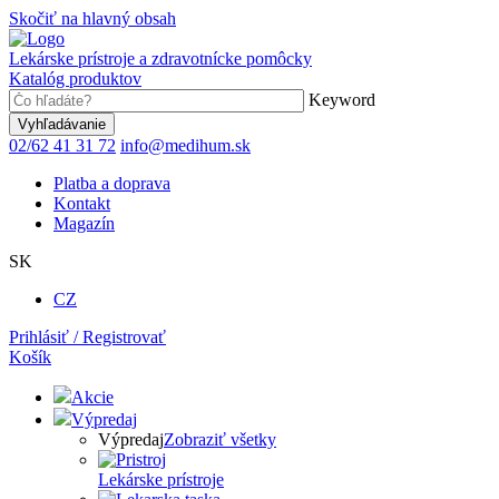
Skočiť na hlavný obsah
Lekárske prístroje a zdravotnícke pomôcky
Katalóg produktov
Keyword
02/62 41 31 72
info@medihum.sk
Platba a doprava
Kontakt
Magazín
SK
CZ
Prihlásiť / Registrovať
Košík
Akcie
Výpredaj
Výpredaj
Zobraziť všetky
Lekárske prístroje