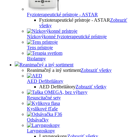
Fyzioterapeutické prístroje - ASTAR
Fyzioterapeutické prístroje - ASTAR
Zobraziť
všetky
Nízkovýkonné fyzioterapeutické prístroje
Tens prístroje
Biolampy
Reanimačný a iný sortiment
Reanimačný a iný sortiment
Zobraziť všetky
AED Defibrilátory
AED Defibrilátory
Zobraziť všetky
Resuscitačné sety
Kyslíkové fľaše
Odsávačky
Laryngoskopy
Laryngoskopy
Zobraziť všetky