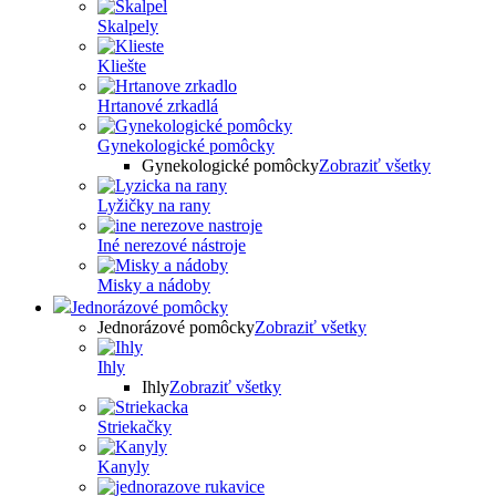
Skalpely
Kliešte
Hrtanové zrkadlá
Gynekologické pomôcky
Gynekologické pomôcky
Zobraziť všetky
Lyžičky na rany
Iné nerezové nástroje
Misky a nádoby
Jednorázové pomôcky
Jednorázové pomôcky
Zobraziť všetky
Ihly
Ihly
Zobraziť všetky
Striekačky
Kanyly