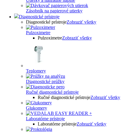
Utierky a náhradné náplne
Zásobník na papierové utierky
Diagnostické prístroje
Diagnostické prístroje
Zobraziť všetky
Pulzoximetre
Pulzoximetre
Zobraziť všetky
Teplomery
Diagnostické prúžky
Ručné diagnostické prístroje
Ručné diagnostické prístroje
Zobraziť všetky
Glukomery
Laboratórne prístroje
Laboratórne prístroje
Zobraziť všetky