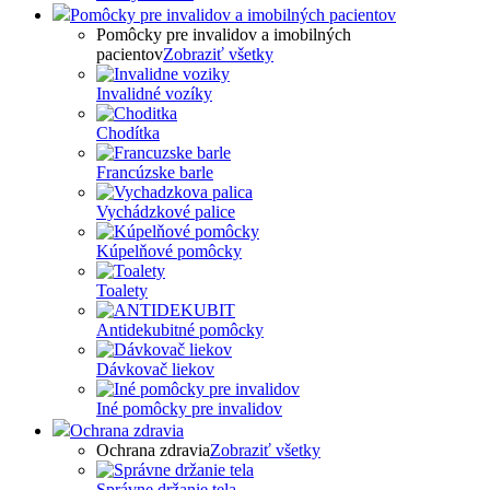
Pomôcky pre invalidov a imobilných pacientov
Pomôcky pre invalidov a imobilných
pacientov
Zobraziť všetky
Invalidné vozíky
Chodítka
Francúzske barle
Vychádzkové palice
Kúpelňové pomôcky
Toalety
Antidekubitné pomôcky
Dávkovač liekov
Iné pomôcky pre invalidov
Ochrana zdravia
Ochrana zdravia
Zobraziť všetky
Správne držanie tela