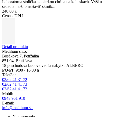
Laboratórna stolička s opierkou chrbta na kolieskach. Výšku
sedadla možno nastaviť skrutk...
240,00 €
Cena s DPH
Detail produktu
Medihum s.r.o.
Bosákova 7, Petržalka
851 04, Bratislava
18 poschodová budova vedľa nábytku ALBERO
PO-PI:
9:00 - 16:00 h
Telefón:
02/62 41 31 72
02/62 41 41 73
02/62 41 41 72
Mobil:
0948 951 910
E-mail:
info@medihum.sk
Nakupovanie