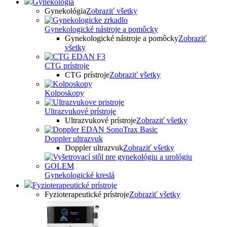
Gynekológia
Gynekológia
Zobraziť všetky
Gynekologické nástroje a pomôcky
Gynekologické nástroje a pomôcky
Zobraziť
všetky
CTG prístroje
CTG prístroje
Zobraziť všetky
Kolposkopy
Ultrazvukové prístroje
Ultrazvukové prístroje
Zobraziť všetky
Doppler ultrazvuk
Doppler ultrazvuk
Zobraziť všetky
Gynekologické kreslá
Fyzioterapeutické prístroje
Fyzioterapeutické prístroje
Zobraziť všetky