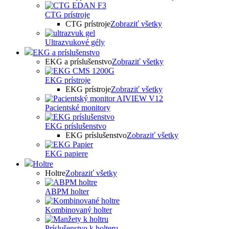
CTG prístroje
CTG prístroje
Zobraziť všetky
Ultrazvukové gély
EKG a príslušenstvo
EKG a príslušenstvo
Zobraziť všetky
EKG prístroje
EKG prístroje
Zobraziť všetky
Pacientské monitory
EKG príslušenstvo
EKG príslušenstvo
Zobraziť všetky
EKG papiere
Holtre
Holtre
Zobraziť všetky
ABPM holter
Kombinovaný holter
Príslušenstvo k holteru