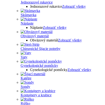
Jednorazové rukavice
Jednorazové rukavice
Zobraziť všetky
Skúmavka
Náplaste
Náplaste
Zobraziť všetky
Obväzový materiál
Obväzový materiál
Zobraziť všetky
Chirurgické šijacie potreby
Vaty
Gynekologické pomôcky
Gynekologické pomôcky
Zobraziť všetky
Katétre
Sondy
Kontajnery a krabice
Rúško