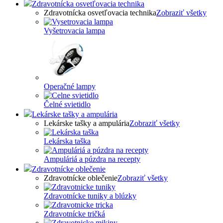
Zdravotnícka osvetľovacia technika
Zdravotnícka osvetľovacia technika
Zobraziť všetky
Vyšetrovacia lampa
Operačné lampy
Čelné svietidlo
Lekárske tašky a ampulária
Lekárske tašky a ampulária
Zobraziť všetky
Lekárska taška
Ampuláriá a púzdra na recepty
Zdravotnícke oblečenie
Zdravotnícke oblečenie
Zobraziť všetky
Zdravotnícke tuniky a blúzky
Zdravotnícke tričká