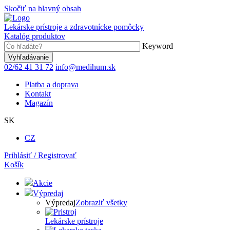
Skočiť na hlavný obsah
Lekárske prístroje a zdravotnícke pomôcky
Katalóg produktov
Keyword
02/62 41 31 72
info@medihum.sk
Platba a doprava
Kontakt
Magazín
SK
CZ
Prihlásiť / Registrovať
Košík
Akcie
Výpredaj
Výpredaj
Zobraziť všetky
Lekárske prístroje