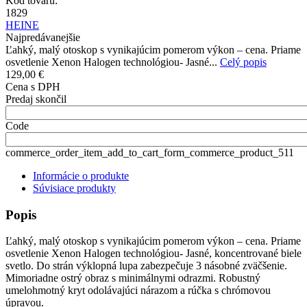
Kód tovaru:
1829
HEINE
Najpredávanejšie
Ľahký, malý otoskop s vynikajúcim pomerom výkon – cena. Priame
osvetlenie Xenon Halogen technológiou- Jasné...
Celý popis
129,00 €
Cena s DPH
Predaj skončil
Code
commerce_order_item_add_to_cart_form_commerce_product_511
Informácie o produkte
Súvisiace produkty
Popis
Ľahký, malý otoskop s vynikajúcim pomerom výkon – cena. Priame
osvetlenie Xenon Halogen technológiou- Jasné, koncentrované biele
svetlo. Do strán výklopná lupa zabezpečuje 3 násobné zväčšenie.
Mimoriadne ostrý obraz s minimálnymi odrazmi. Robustný
umelohmotný kryt odolávajúci nárazom a rúčka s chrómovou
úpravou.