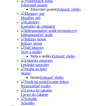
Zdravotné postele
Zdravotné postele
Zobraziť všetky
Masážny stôl
Kartotéky do ordinácie
Inštrumentačný stolík
Infúzny stojan
Stoly a stolíky
Stoly a stolíky
Zobraziť všetky
Lekárske paravány
Skrine
Skrine
Zobraziť všetky
Nemocničné vozíky
Lavice do čakárne
Schodíky