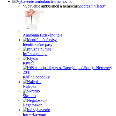
Vybavenie ambulancií a nemocnic
Vybavenie ambulancií a nemocnic
Zobraziť všetky
Anatómia ľudského tela
Identifikačné pásy
Infúzna pumpa
Klystír
Kôš na odpadky
Nálepka
Škrtidlo
Negatoskop
Iné vybavenie