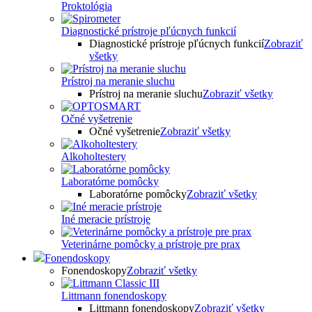
Proktológia
Diagnostické prístroje pľúcnych funkcií
Diagnostické prístroje pľúcnych funkcií
Zobraziť
všetky
Prístroj na meranie sluchu
Prístroj na meranie sluchu
Zobraziť všetky
Očné vyšetrenie
Očné vyšetrenie
Zobraziť všetky
Alkoholtestery
Laboratórne pomôcky
Laboratórne pomôcky
Zobraziť všetky
Iné meracie prístroje
Veterinárne pomôcky a prístroje pre prax
Fonendoskopy
Fonendoskopy
Zobraziť všetky
Littmann fonendoskopy
Littmann fonendoskopy
Zobraziť všetky