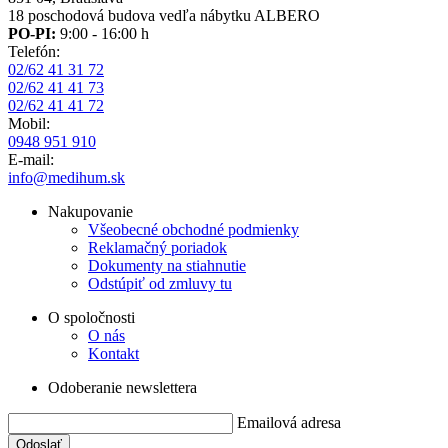
18 poschodová budova vedľa nábytku ALBERO
PO-PI:
9:00 - 16:00 h
Telefón:
02/62 41 31 72
02/62 41 41 73
02/62 41 41 72
Mobil:
0948 951 910
E-mail:
info@medihum.sk
Nakupovanie
Všeobecné obchodné podmienky
Reklamačný poriadok
Dokumenty na stiahnutie
Odstúpiť od zmluvy tu
O spoločnosti
O nás
Kontakt
Odoberanie newslettera
Emailová adresa