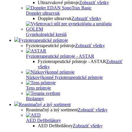
Ultrazvukové prístroje
Zobraziť všetky
Doppler ultrazvuk
Doppler ultrazvuk
Zobraziť všetky
Gynekologické kreslá
Fyzioterapeutické prístroje
Fyzioterapeutické prístroje
Zobraziť všetky
Fyzioterapeutické prístroje - ASTAR
Fyzioterapeutické prístroje - ASTAR
Zobraziť
všetky
Nízkovýkonné fyzioterapeutické prístroje
Tens prístroje
Biolampy
Reanimačný a iný sortiment
Reanimačný a iný sortiment
Zobraziť všetky
AED Defibrilátory
AED Defibrilátory
Zobraziť všetky