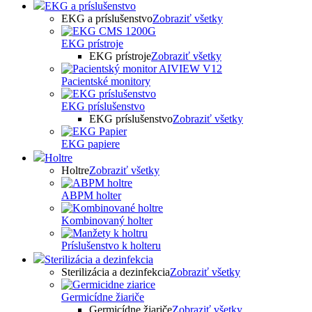
EKG a príslušenstvo
EKG a príslušenstvo
Zobraziť všetky
EKG prístroje
EKG prístroje
Zobraziť všetky
Pacientské monitory
EKG príslušenstvo
EKG príslušenstvo
Zobraziť všetky
EKG papiere
Holtre
Holtre
Zobraziť všetky
ABPM holter
Kombinovaný holter
Príslušenstvo k holteru
Sterilizácia a dezinfekcia
Sterilizácia a dezinfekcia
Zobraziť všetky
Germicídne žiariče
Germicídne žiariče
Zobraziť všetky