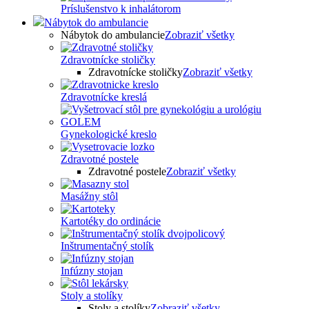
Príslušenstvo k inhalátorom
Nábytok do ambulancie
Nábytok do ambulancie
Zobraziť všetky
Zdravotnícke stoličky
Zdravotnícke stoličky
Zobraziť všetky
Zdravotnícke kreslá
Gynekologické kreslo
Zdravotné postele
Zdravotné postele
Zobraziť všetky
Masážny stôl
Kartotéky do ordinácie
Inštrumentačný stolík
Infúzny stojan
Stoly a stolíky
Stoly a stolíky
Zobraziť všetky