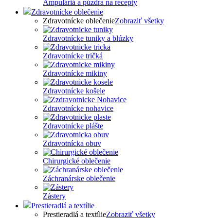
Ampuláriá a púzdra na recepty
Zdravotnícke oblečenie
Zdravotnícke oblečenie
Zobraziť všetky
Zdravotnícke tuniky a blúzky
Zdravotnícke tričká
Zdravotnícke mikiny
Zdravotnícke košele
Zdravotnícke nohavice
Zdravotnícke plášte
Zdravotnícka obuv
Chirurgické oblečenie
Záchranárske oblečenie
Zástery
Prestieradlá a textílie
Prestieradlá a textílie
Zobraziť všetky