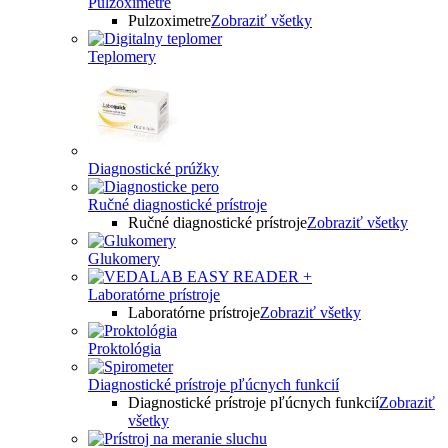
Pulzoximetre
Pulzoximetre
Zobraziť všetky
Teplomery
Diagnostické prúžky
Ručné diagnostické prístroje
Ručné diagnostické prístroje
Zobraziť všetky
Glukomery
Laboratórne prístroje
Laboratórne prístroje
Zobraziť všetky
Proktológia
Diagnostické prístroje pľúcnych funkcií
Diagnostické prístroje pľúcnych funkcií
Zobraziť
všetky