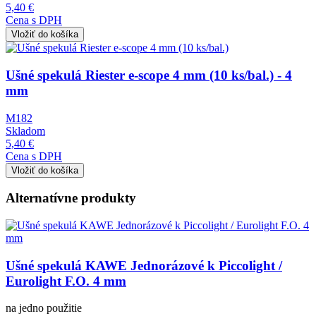
5,40 €
Cena s DPH
Obrázok
Ušné spekulá Riester e-scope 4 mm (10 ks/bal.) - 4
mm
M182
Skladom
5,40 €
Cena s DPH
Alternatívne produkty
Obrázok
Ušné spekulá KAWE Jednorázové k Piccolight /
Eurolight F.O. 4 mm
na jedno použitie