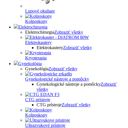
Lupové okuliare
Kolposkopy
Elektrochirurgia
Elektrochirurgia
Zobraziť všetky
Elektrokautery
Elektrokautery
Zobraziť všetky
Kryoterapia
Gynekológia
Gynekológia
Zobraziť všetky
Gynekologické nástroje a pomôcky
Gynekologické nástroje a pomôcky
Zobraziť
všetky
CTG prístroje
CTG prístroje
Zobraziť všetky
Kolposkopy
Ultrazvukové prístroje