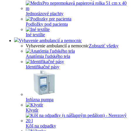
Jednorázové plachty
Podložky pod pacienta
Iné textílie
Vybavenie ambulancií a nemocnic
Vybavenie ambulancií a nemocnic
Zobraziť všetky
Anatómia ľudského tela
Identifikačné pásy
Infúzna pumpa
Klystír
Kôš na odpadky