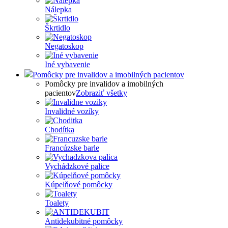
Nálepka
Škrtidlo
Negatoskop
Iné vybavenie
Pomôcky pre invalidov a imobilných pacientov
Pomôcky pre invalidov a imobilných
pacientov
Zobraziť všetky
Invalidné vozíky
Chodítka
Francúzske barle
Vychádzkové palice
Kúpelňové pomôcky
Toalety
Antidekubitné pomôcky