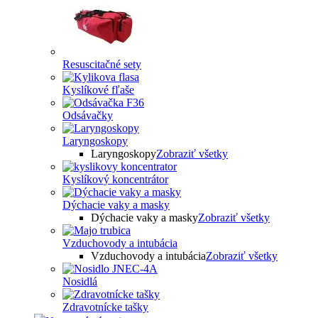
Resuscitačné sety
Kyslíkové fľaše
Odsávačky
Laryngoskopy
Laryngoskopy
Zobraziť všetky
Kyslíkový koncentrátor
Dýchacie vaky a masky
Dýchacie vaky a masky
Zobraziť všetky
Vzduchovody a intubácia
Vzduchovody a intubácia
Zobraziť všetky
Nosidlá
Zdravotnícke tašky