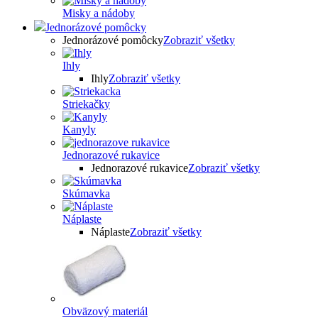
Misky a nádoby
Jednorázové pomôcky
Jednorázové pomôcky
Zobraziť všetky
Ihly
Ihly
Zobraziť všetky
Striekačky
Kanyly
Jednorazové rukavice
Jednorazové rukavice
Zobraziť všetky
Skúmavka
Náplaste
Náplaste
Zobraziť všetky
Obväzový materiál