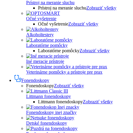
Prístroj na meranie sluchu
Prístroj na meranie sluchu
Zobraziť všetky
Očné vyšetrenie
Očné vyšetrenie
Zobraziť všetky
Alkoholtestery
Laboratórne pomôcky
Laboratórne pomôcky
Zobraziť všetky
Iné meracie prístroje
Veterinárne pomôcky a prístroje pre prax
Fonendoskopy
Fonendoskopy
Zobraziť všetky
Littmann fonendoskopy
Littmann fonendoskopy
Zobraziť všetky
Fonendoskopy inej značky
Detské fonendoskopy