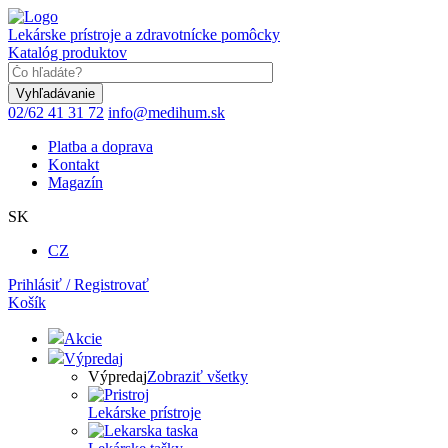
Skočiť
na
Lekárske prístroje a zdravotnícke pomôcky
hlavný
Katalóg produktov
obsah
Keyword
02/62 41 31 72
info@medihum.sk
Platba a doprava
Kontakt
Magazín
SK
CZ
Prihlásiť / Registrovať
Košík
Akcie
Výpredaj
Výpredaj
Zobraziť všetky
Lekárske prístroje