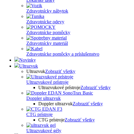
Lekárske tašky
Zdravotnícky nábytok
Zdravotnícke odevy
Zdravotnícke pomôcky
Zdravotnícky materiál
Zdravotnícke pomôcky a príslušenstvo
Novinky
Ultrazvuk
Ultrazvuk
Zobraziť všetky
Ultrazvukové prístroje
Ultrazvukové prístroje
Zobraziť všetky
Doppler ultrazvuk
Doppler ultrazvuk
Zobraziť všetky
CTG prístroje
CTG prístroje
Zobraziť všetky
Ultrazvukové gély