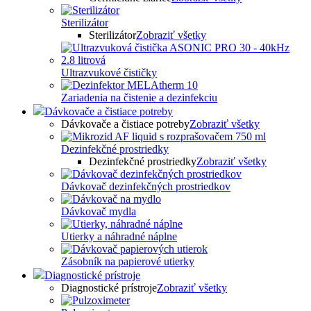
Sterilizátor
Sterilizátor
Zobraziť všetky
Ultrazvukové čističky
Zariadenia na čistenie a dezinfekciu
Dávkovače a čistiace potreby
Dávkovače a čistiace potreby
Zobraziť všetky
Dezinfekčné prostriedky
Dezinfekčné prostriedky
Zobraziť všetky
Dávkovač dezinfekčných prostriedkov
Dávkovač mydla
Utierky a náhradné náplne
Zásobník na papierové utierky
Diagnostické prístroje
Diagnostické prístroje
Zobraziť všetky