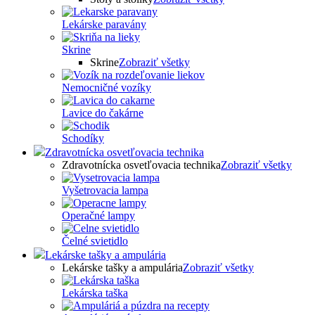
Lekárske paravány
Skrine
Skrine
Zobraziť všetky
Nemocničné vozíky
Lavice do čakárne
Schodíky
Zdravotnícka osvetľovacia technika
Zdravotnícka osvetľovacia technika
Zobraziť všetky
Vyšetrovacia lampa
Operačné lampy
Čelné svietidlo
Lekárske tašky a ampulária
Lekárske tašky a ampulária
Zobraziť všetky
Lekárska taška