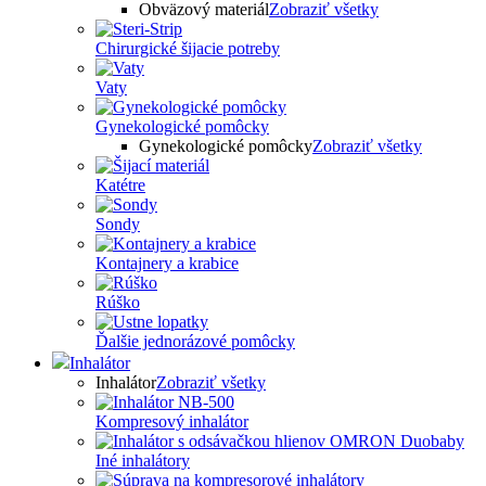
Obväzový materiál
Zobraziť všetky
Chirurgické šijacie potreby
Vaty
Gynekologické pomôcky
Gynekologické pomôcky
Zobraziť všetky
Katétre
Sondy
Kontajnery a krabice
Rúško
Ďalšie jednorázové pomôcky
Inhalátor
Inhalátor
Zobraziť všetky
Kompresový inhalátor
Iné inhalátory