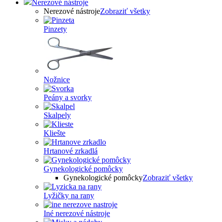
Nerezové nástroje
Nerezové nástroje
Zobraziť všetky
Pinzety
Nožnice
Peány a svorky
Skalpely
Kliešte
Hrtanové zrkadlá
Gynekologické pomôcky
Gynekologické pomôcky
Zobraziť všetky
Lyžičky na rany
Iné nerezové nástroje