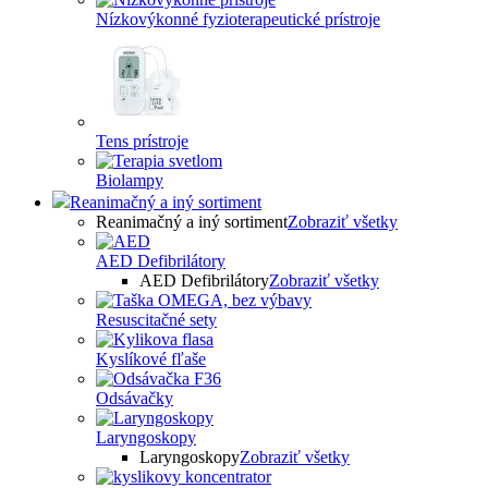
Nízkovýkonné fyzioterapeutické prístroje
Tens prístroje
Biolampy
Reanimačný a iný sortiment
Reanimačný a iný sortiment
Zobraziť všetky
AED Defibrilátory
AED Defibrilátory
Zobraziť všetky
Resuscitačné sety
Kyslíkové fľaše
Odsávačky
Laryngoskopy
Laryngoskopy
Zobraziť všetky