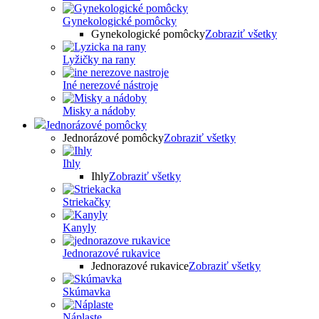
Gynekologické pomôcky
Gynekologické pomôcky
Zobraziť všetky
Lyžičky na rany
Iné nerezové nástroje
Misky a nádoby
Jednorázové pomôcky
Jednorázové pomôcky
Zobraziť všetky
Ihly
Ihly
Zobraziť všetky
Striekačky
Kanyly
Jednorazové rukavice
Jednorazové rukavice
Zobraziť všetky
Skúmavka
Náplaste