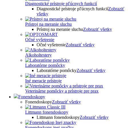
Diagnostické prístroje pľúcnych funkcií
Diagnostické prístroje pľúcnych funkcií
Zobraziť
všetky
Prístroj na meranie sluchu
Prístroj na meranie sluchu
Zobraziť všetky
Očné vyšetrenie
Očné vyšetrenie
Zobraziť všetky
Alkoholtestery
Laboratórne pomôcky
Laboratórne pomôcky
Zobraziť všetky
Iné meracie prístroje
Veterinárne pomôcky a prístroje pre prax
Fonendoskopy
Fonendoskopy
Zobraziť všetky
Littmann fonendoskopy
Littmann fonendoskopy
Zobraziť všetky
Fonendoskopy inej značky