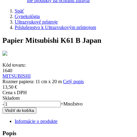
Iné produkty na ochranu zdravia
Späť
Gynekológia
Ultrazvukové prístroje
Príslušenstvo k Ultrazvukovým prístrojom
Papier Mitsubishi K61 B Japan
Kód tovaru:
1640
MITSUBISHI
Rozmer papiera: 11 cm x 20 m
Celý popis
13,50 €
Cena s DPH
Skladom
-
+
Množstvo
Informácie o produkte
Popis