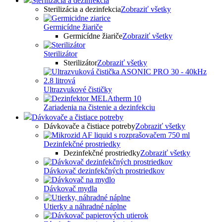
Sterilizácia a dezinfekcia
Sterilizácia a dezinfekcia
Zobraziť všetky
Germicídne žiariče
Germicídne žiariče
Zobraziť všetky
Sterilizátor
Sterilizátor
Zobraziť všetky
Ultrazvukové čističky
Zariadenia na čistenie a dezinfekciu
Dávkovače a čistiace potreby
Dávkovače a čistiace potreby
Zobraziť všetky
Dezinfekčné prostriedky
Dezinfekčné prostriedky
Zobraziť všetky
Dávkovač dezinfekčných prostriedkov
Dávkovač mydla
Utierky a náhradné náplne