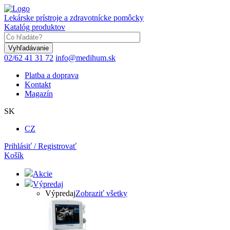
Skočiť
na
Lekárske prístroje a zdravotnícke pomôcky
hlavný
Katalóg produktov
obsah
Keyword
02/62 41 31 72
info@medihum.sk
Platba a doprava
Kontakt
Magazín
SK
CZ
Prihlásiť / Registrovať
Košík
Akcie
Výpredaj
Výpredaj
Zobraziť všetky