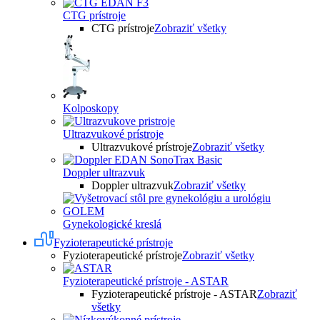
CTG prístroje
CTG prístroje
Zobraziť všetky
Kolposkopy
Ultrazvukové prístroje
Ultrazvukové prístroje
Zobraziť všetky
Doppler ultrazvuk
Doppler ultrazvuk
Zobraziť všetky
Gynekologické kreslá
Fyzioterapeutické prístroje
Fyzioterapeutické prístroje
Zobraziť všetky
Fyzioterapeutické prístroje - ASTAR
Fyzioterapeutické prístroje - ASTAR
Zobraziť
všetky