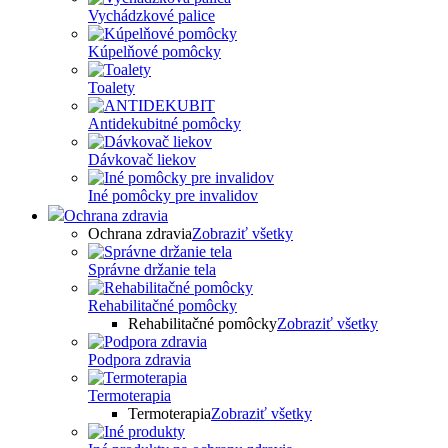
Vychádzkové palice
Kúpelňové pomôcky
Toalety
Antidekubitné pomôcky
Dávkovač liekov
Iné pomôcky pre invalidov
Ochrana zdravia
Ochrana zdravia
Zobraziť všetky
Správne držanie tela
Rehabilitačné pomôcky
Rehabilitačné pomôcky
Zobraziť všetky
Podpora zdravia
Termoterapia
Termoterapia
Zobraziť všetky