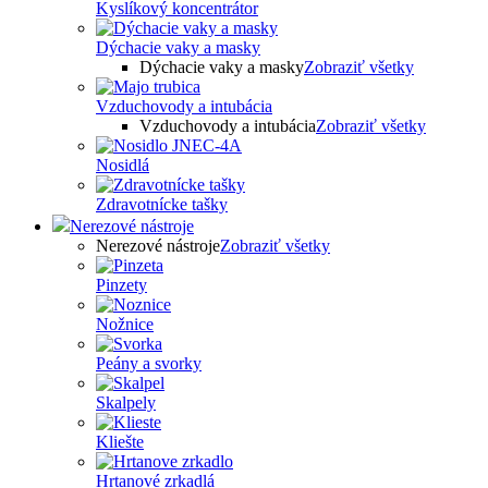
Kyslíkový koncentrátor
Dýchacie vaky a masky
Dýchacie vaky a masky
Zobraziť všetky
Vzduchovody a intubácia
Vzduchovody a intubácia
Zobraziť všetky
Nosidlá
Zdravotnícke tašky
Nerezové nástroje
Nerezové nástroje
Zobraziť všetky
Pinzety
Nožnice
Peány a svorky
Skalpely
Kliešte
Hrtanové zrkadlá