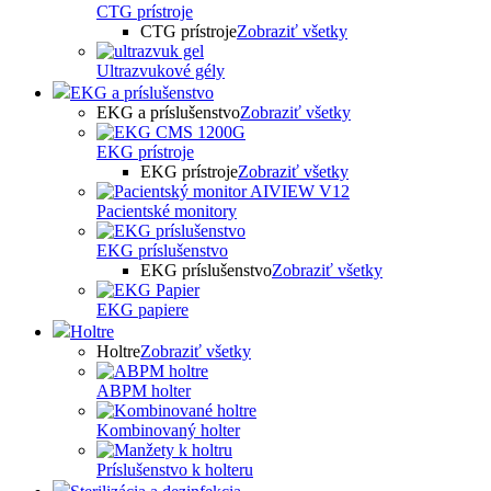
CTG prístroje
CTG prístroje
Zobraziť všetky
Ultrazvukové gély
EKG a príslušenstvo
EKG a príslušenstvo
Zobraziť všetky
EKG prístroje
EKG prístroje
Zobraziť všetky
Pacientské monitory
EKG príslušenstvo
EKG príslušenstvo
Zobraziť všetky
EKG papiere
Holtre
Holtre
Zobraziť všetky
ABPM holter
Kombinovaný holter
Príslušenstvo k holteru