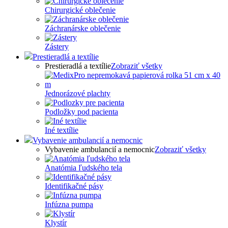
Chirurgické oblečenie
Záchranárske oblečenie
Zástery
Prestieradlá a textílie
Prestieradlá a textílie
Zobraziť všetky
Jednorázové plachty
Podložky pod pacienta
Iné textílie
Vybavenie ambulancií a nemocnic
Vybavenie ambulancií a nemocnic
Zobraziť všetky
Anatómia ľudského tela
Identifikačné pásy
Infúzna pumpa
Klystír