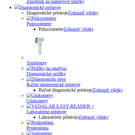
Zásobník na papierové utierky
Diagnostické prístroje
Diagnostické prístroje
Zobraziť všetky
Pulzoximetre
Pulzoximetre
Zobraziť všetky
Teplomery
Diagnostické prúžky
Ručné diagnostické prístroje
Ručné diagnostické prístroje
Zobraziť všetky
Glukomery
Laboratórne prístroje
Laboratórne prístroje
Zobraziť všetky
Proktológia