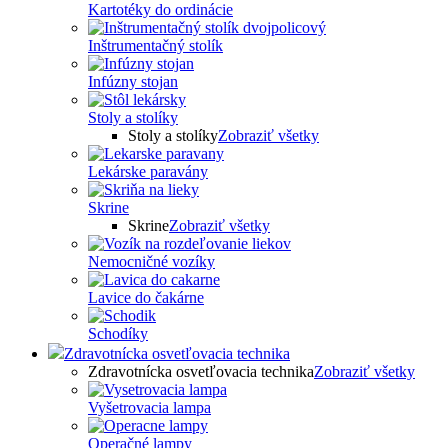
Kartotéky do ordinácie
Inštrumentačný stolík
Infúzny stojan
Stoly a stolíky
Stoly a stolíky
Zobraziť všetky
Lekárske paravány
Skrine
Skrine
Zobraziť všetky
Nemocničné vozíky
Lavice do čakárne
Schodíky
Zdravotnícka osvetľovacia technika
Zdravotnícka osvetľovacia technika
Zobraziť všetky
Vyšetrovacia lampa
Operačné lampy