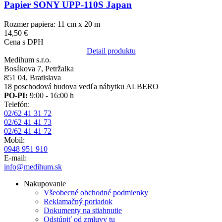
Papier SONY UPP-110S Japan
Rozmer papiera: 11 cm x 20 m
14,50 €
Cena s DPH
Detail produktu
Medihum s.r.o.
Bosákova 7, Petržalka
851 04, Bratislava
18 poschodová budova vedľa nábytku ALBERO
PO-PI:
9:00 - 16:00 h
Telefón:
02/62 41 31 72
02/62 41 41 73
02/62 41 41 72
Mobil:
0948 951 910
E-mail:
info@medihum.sk
Nakupovanie
Všeobecné obchodné podmienky
Reklamačný poriadok
Dokumenty na stiahnutie
Odstúpiť od zmluvy tu