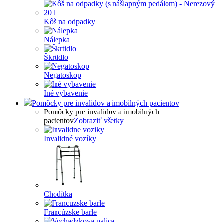
Kôš na odpadky
Nálepka
Škrtidlo
Negatoskop
Iné vybavenie
Pomôcky pre invalidov a imobilných pacientov
Pomôcky pre invalidov a imobilných
pacientov
Zobraziť všetky
Invalidné vozíky
Chodítka
Francúzske barle