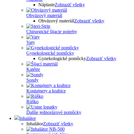
Náplaste
Zobraziť všetky
Obväzový materiál
Obväzový materiál
Zobraziť všetky
Chirurgické šijacie potreby
Vaty
Gynekologické pomôcky
Gynekologické pomôcky
Zobraziť všetky
Katétre
Sondy
Kontajnery a krabice
Rúško
Ďalšie jednorázové pomôcky
Inhalátor
Inhalátor
Zobraziť všetky