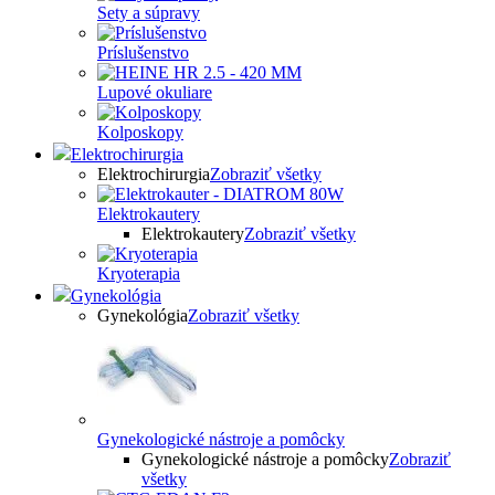
Sety a súpravy
Príslušenstvo
Lupové okuliare
Kolposkopy
Elektrochirurgia
Elektrochirurgia
Zobraziť všetky
Elektrokautery
Elektrokautery
Zobraziť všetky
Kryoterapia
Gynekológia
Gynekológia
Zobraziť všetky
Gynekologické nástroje a pomôcky
Gynekologické nástroje a pomôcky
Zobraziť
všetky