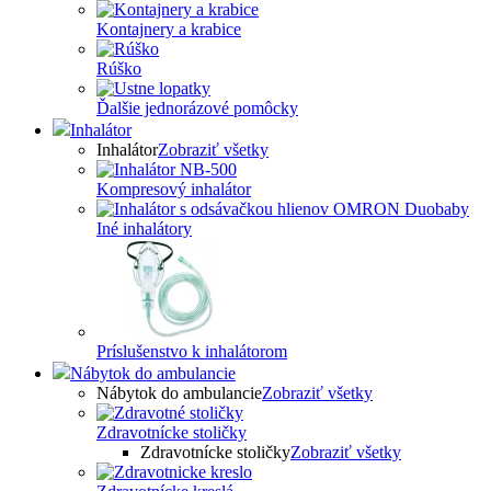
Kontajnery a krabice
Rúško
Ďalšie jednorázové pomôcky
Inhalátor
Inhalátor
Zobraziť všetky
Kompresový inhalátor
Iné inhalátory
Príslušenstvo k inhalátorom
Nábytok do ambulancie
Nábytok do ambulancie
Zobraziť všetky
Zdravotnícke stoličky
Zdravotnícke stoličky
Zobraziť všetky