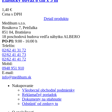
Elastický obväz 8 cm x 5 m
1,40 €
Cena s DPH
Detail produktu
Medihum s.r.o.
Bosákova 7, Petržalka
851 04, Bratislava
18 poschodová budova vedľa nábytku ALBERO
PO-PI:
9:00 - 16:00 h
Telefón:
02/62 41 31 72
02/62 41 41 73
02/62 41 41 72
Mobil:
0948 951 910
E-mail:
info@medihum.sk
Nakupovanie
Všeobecné obchodné podmienky
Reklamačný poriadok
Dokumenty na stiahnutie
Odstúpiť od zmluvy tu