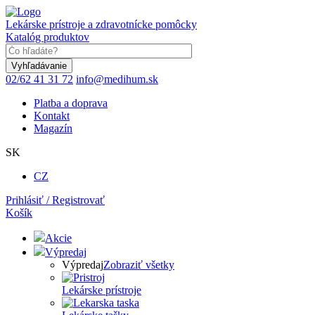
Skočiť
na
Lekárske prístroje a zdravotnícke pomôcky
hlavný
Katalóg produktov
obsah
Keyword
02/62 41 31 72
info@medihum.sk
Platba a doprava
Kontakt
Magazín
SK
CZ
Prihlásiť / Registrovať
Košík
Akcie
Výpredaj
Výpredaj
Zobraziť všetky
Lekárske prístroje