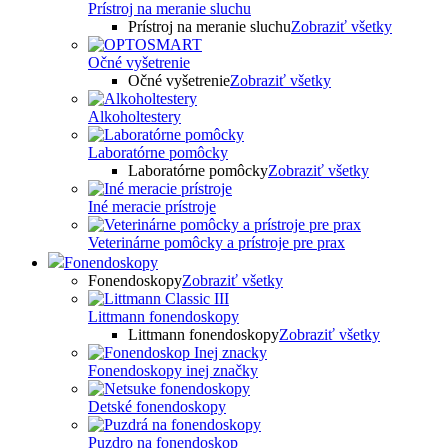
Prístroj na meranie sluchu
Prístroj na meranie sluchu
Zobraziť všetky
Očné vyšetrenie
Očné vyšetrenie
Zobraziť všetky
Alkoholtestery
Laboratórne pomôcky
Laboratórne pomôcky
Zobraziť všetky
Iné meracie prístroje
Veterinárne pomôcky a prístroje pre prax
Fonendoskopy
Fonendoskopy
Zobraziť všetky
Littmann fonendoskopy
Littmann fonendoskopy
Zobraziť všetky
Fonendoskopy inej značky
Detské fonendoskopy
Puzdro na fonendoskop