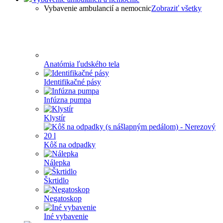
Vybavenie ambulancií a nemocnic
Zobraziť všetky
Anatómia ľudského tela
Identifikačné pásy
Infúzna pumpa
Klystír
Kôš na odpadky
Nálepka
Škrtidlo
Negatoskop
Iné vybavenie