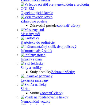
Zdravotnícke kreslá
Gynekologické kreslo
Zdravotné postele
Zdravotné postele
Zobraziť všetky
Masážny stôl
Kartotéky do ordinácie
Inštrumentačný stolík
Infúzny stojan
Stoly a stolíky
Stoly a stolíky
Zobraziť všetky
Lekárske paravány
Skrine
Skrine
Zobraziť všetky
Nemocničné vozíky