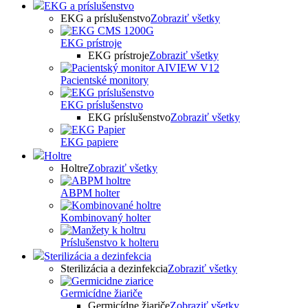
EKG a príslušenstvo
EKG a príslušenstvo
Zobraziť všetky
EKG prístroje
EKG prístroje
Zobraziť všetky
Pacientské monitory
EKG príslušenstvo
EKG príslušenstvo
Zobraziť všetky
EKG papiere
Holtre
Holtre
Zobraziť všetky
ABPM holter
Kombinovaný holter
Príslušenstvo k holteru
Sterilizácia a dezinfekcia
Sterilizácia a dezinfekcia
Zobraziť všetky
Germicídne žiariče
Germicídne žiariče
Zobraziť všetky