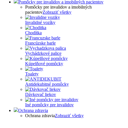
Pomôcky pre invalidov a imobilných pacientov
Pomôcky pre invalidov a imobilných
pacientov
Zobraziť všetky
Invalidné vozíky
Chodítka
Francúzske barle
Vychádzkové palice
Kúpelňové pomôcky
Toalety
Antidekubitné pomôcky
Dávkovač liekov
Iné pomôcky pre invalidov
Ochrana zdravia
Ochrana zdravia
Zobraziť všetky