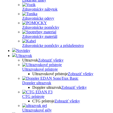
Lekárske tašky
Zdravotnícky nábytok
Zdravotnícke odevy
Zdravotnícke pomôcky
Zdravotnícky materiál
Zdravotnícke pomôcky a príslušenstvo
Novinky
Ultrazvuk
Ultrazvuk
Zobraziť všetky
Ultrazvukové prístroje
Ultrazvukové prístroje
Zobraziť všetky
Doppler ultrazvuk
Doppler ultrazvuk
Zobraziť všetky
CTG prístroje
CTG prístroje
Zobraziť všetky
Ultrazvukové gély