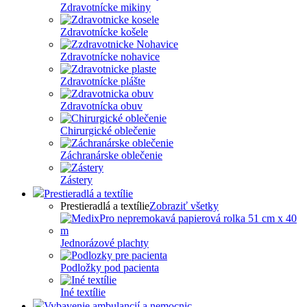
Zdravotnícke mikiny
Zdravotnícke košele
Zdravotnícke nohavice
Zdravotnícke plášte
Zdravotnícka obuv
Chirurgické oblečenie
Záchranárske oblečenie
Zástery
Prestieradlá a textílie
Prestieradlá a textílie
Zobraziť všetky
Jednorázové plachty
Podložky pod pacienta
Iné textílie
Vybavenie ambulancií a nemocnic