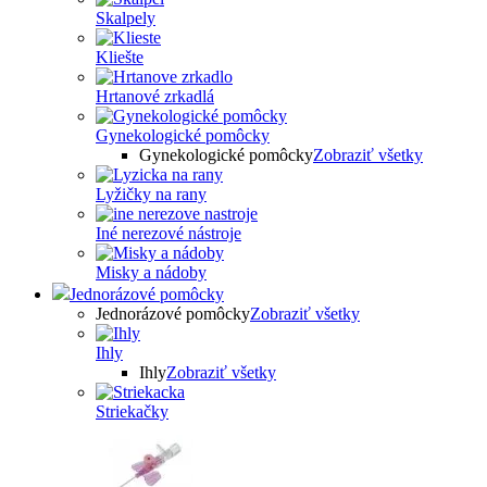
Skalpely
Kliešte
Hrtanové zrkadlá
Gynekologické pomôcky
Gynekologické pomôcky
Zobraziť všetky
Lyžičky na rany
Iné nerezové nástroje
Misky a nádoby
Jednorázové pomôcky
Jednorázové pomôcky
Zobraziť všetky
Ihly
Ihly
Zobraziť všetky
Striekačky