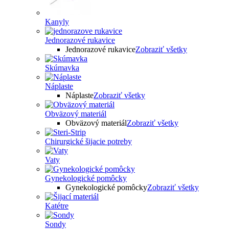
Kanyly
Jednorazové rukavice
Jednorazové rukavice
Zobraziť všetky
Skúmavka
Náplaste
Náplaste
Zobraziť všetky
Obväzový materiál
Obväzový materiál
Zobraziť všetky
Chirurgické šijacie potreby
Vaty
Gynekologické pomôcky
Gynekologické pomôcky
Zobraziť všetky
Katétre
Sondy