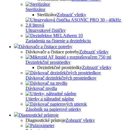
Sterilizátor
Sterilizátor
Zobraziť všetky
Ultrazvukové čističky
Zariadenia na čistenie a dezinfekciu
Dávkovače a čistiace potreby
Dávkovače a čistiace potreby
Zobraziť všetky
Dezinfekčné prostriedky
Dezinfekčné prostriedky
Zobraziť všetky
Dávkovač dezinfekčných prostriedkov
Dávkovač mydla
Utierky a náhradné náplne
Zásobník na papierové utierky
Diagnostické prístroje
Diagnostické prístroje
Zobraziť všetky