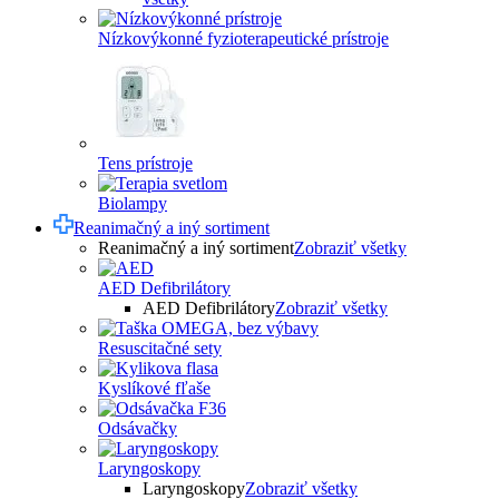
Nízkovýkonné fyzioterapeutické prístroje
Tens prístroje
Biolampy
Reanimačný a iný sortiment
Reanimačný a iný sortiment
Zobraziť všetky
AED Defibrilátory
AED Defibrilátory
Zobraziť všetky
Resuscitačné sety
Kyslíkové fľaše
Odsávačky
Laryngoskopy
Laryngoskopy
Zobraziť všetky