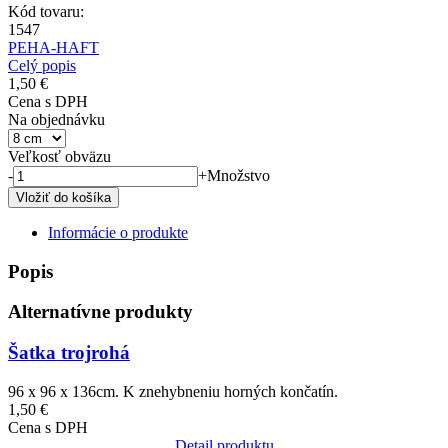
Kód tovaru:
1547
PEHA-HAFT
Celý popis
1,50 €
Cena s DPH
Na objednávku
Veľkosť obväzu
-
+
Množstvo
Informácie o produkte
Popis
Alternatívne produkty
Šatka trojrohá
96 x 96 x 136cm. K znehybneniu horných končatín.
1,50 €
Cena s DPH
Detail produktu