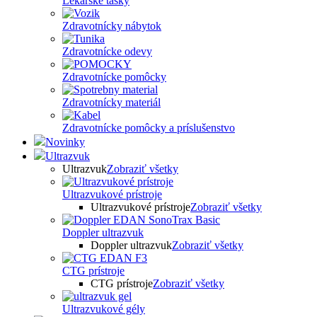
Lekárske tašky
Zdravotnícky nábytok
Zdravotnícke odevy
Zdravotnícke pomôcky
Zdravotnícky materiál
Zdravotnícke pomôcky a príslušenstvo
Novinky
Ultrazvuk
Ultrazvuk
Zobraziť všetky
Ultrazvukové prístroje
Ultrazvukové prístroje
Zobraziť všetky
Doppler ultrazvuk
Doppler ultrazvuk
Zobraziť všetky
CTG prístroje
CTG prístroje
Zobraziť všetky
Ultrazvukové gély