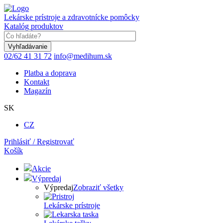
Skočiť
na
Lekárske prístroje a zdravotnícke pomôcky
hlavný
Katalóg produktov
obsah
Keyword
02/62 41 31 72
info@medihum.sk
Platba a doprava
Kontakt
Magazín
SK
CZ
Prihlásiť / Registrovať
Košík
Akcie
Výpredaj
Výpredaj
Zobraziť všetky
Lekárske prístroje