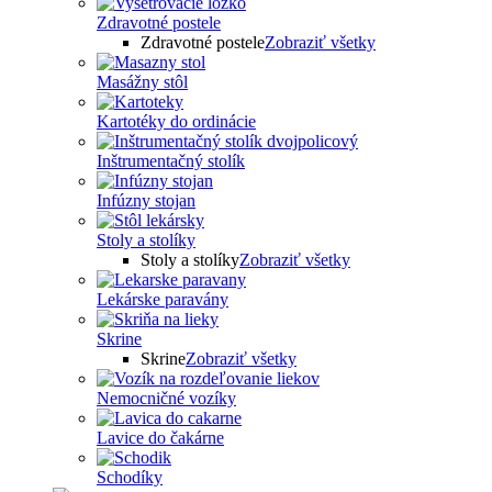
Zdravotné postele
Zdravotné postele
Zobraziť všetky
Masážny stôl
Kartotéky do ordinácie
Inštrumentačný stolík
Infúzny stojan
Stoly a stolíky
Stoly a stolíky
Zobraziť všetky
Lekárske paravány
Skrine
Skrine
Zobraziť všetky
Nemocničné vozíky
Lavice do čakárne
Schodíky