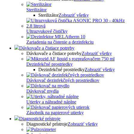
Sterilizátor
Sterilizátor
Zobraziť všetky
Ultrazvukové čističky
Zariadenia na čistenie a dezinfekciu
Dávkovače a čistiace potreby
Dávkovače a čistiace potreby
Zobraziť všetky
Dezinfekčné prostriedky
Dezinfekčné prostriedky
Zobraziť všetky
Dávkovač dezinfekčných prostriedkov
Dávkovač mydla
Utierky a náhradné náplne
Zásobník na papierové utierky
Diagnostické prístroje
Diagnostické prístroje
Zobraziť všetky