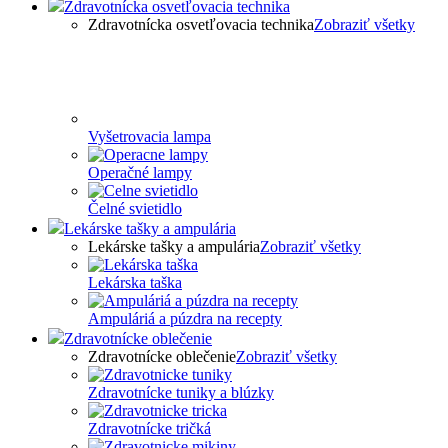
Zdravotnícka osvetľovacia technika
Zdravotnícka osvetľovacia technika
Zobraziť všetky
Vyšetrovacia lampa
Operačné lampy
Čelné svietidlo
Lekárske tašky a ampulária
Lekárske tašky a ampulária
Zobraziť všetky
Lekárska taška
Ampuláriá a púzdra na recepty
Zdravotnícke oblečenie
Zdravotnícke oblečenie
Zobraziť všetky
Zdravotnícke tuniky a blúzky
Zdravotnícke tričká