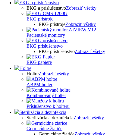
EKG a príslušenstvo
EKG a príslušenstvo
Zobraziť všetky
EKG prístroje
EKG prístroje
Zobraziť všetky
Pacientské monitory
EKG príslušenstvo
EKG príslušenstvo
Zobraziť všetky
EKG papiere
Holtre
Holtre
Zobraziť všetky
ABPM holter
Kombinovaný holter
Príslušenstvo k holteru
Sterilizácia a dezinfekcia
Sterilizácia a dezinfekcia
Zobraziť všetky
Germicídne žiariče
Germicídne žiariče
Zobraziť všetky