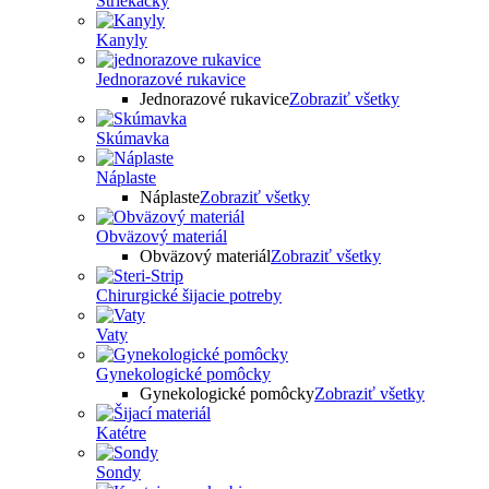
Striekačky
Kanyly
Jednorazové rukavice
Jednorazové rukavice
Zobraziť všetky
Skúmavka
Náplaste
Náplaste
Zobraziť všetky
Obväzový materiál
Obväzový materiál
Zobraziť všetky
Chirurgické šijacie potreby
Vaty
Gynekologické pomôcky
Gynekologické pomôcky
Zobraziť všetky
Katétre
Sondy