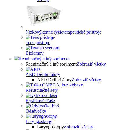
Nízkovýkonné fyzioterapeutické prístroje
Tens prístroje
Biolampy
Reanimačný a iný sortiment
Reanimačný a iný sortiment
Zobraziť všetky
AED Defibrilátory
AED Defibrilátory
Zobraziť všetky
Resuscitačné sety
Kyslíkové fľaše
Odsávačky
Laryngoskopy
Laryngoskopy
Zobraziť všetky