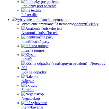
Podložky pod pacienta
Iné textílie
Vybavenie ambulancií a nemocnic
Vybavenie ambulancií a nemocnic
Zobraziť všetky
Anatómia ľudského tela
Identifikačné pásy
Infúzna pumpa
Klystír
Kôš na odpadky
Nálepka
Škrtidlo
Negatoskop
Iné vybavenie