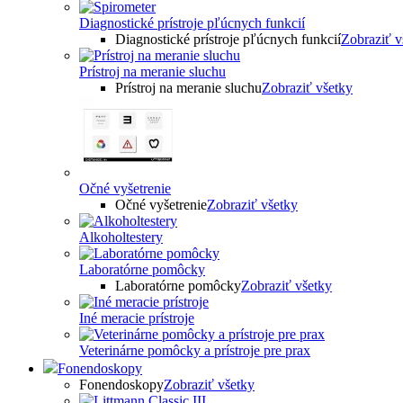
Diagnostické prístroje pľúcnych funkcií
Diagnostické prístroje pľúcnych funkcií
Zobraziť v
Prístroj na meranie sluchu
Prístroj na meranie sluchu
Zobraziť všetky
Očné vyšetrenie
Očné vyšetrenie
Zobraziť všetky
Alkoholtestery
Laboratórne pomôcky
Laboratórne pomôcky
Zobraziť všetky
Iné meracie prístroje
Veterinárne pomôcky a prístroje pre prax
Fonendoskopy
Fonendoskopy
Zobraziť všetky