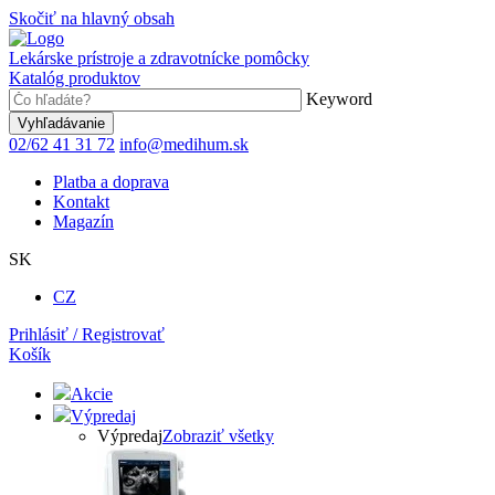
Skočiť na hlavný obsah
Lekárske prístroje a zdravotnícke pomôcky
Katalóg produktov
Keyword
02/62 41 31 72
info@medihum.sk
Platba a doprava
Kontakt
Magazín
SK
CZ
Prihlásiť / Registrovať
Košík
Akcie
Výpredaj
Výpredaj
Zobraziť všetky