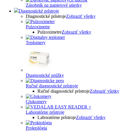
Zásobník na papierové utierky
Diagnostické prístroje
Diagnostické prístroje
Zobraziť všetky
Pulzoximetre
Pulzoximetre
Zobraziť všetky
Teplomery
Diagnostické prúžky
Ručné diagnostické prístroje
Ručné diagnostické prístroje
Zobraziť všetky
Glukomery
Laboratórne prístroje
Laboratórne prístroje
Zobraziť všetky
Proktológia