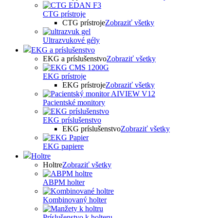
CTG prístroje
CTG prístroje
Zobraziť všetky
Ultrazvukové gély
EKG a príslušenstvo
EKG a príslušenstvo
Zobraziť všetky
EKG prístroje
EKG prístroje
Zobraziť všetky
Pacientské monitory
EKG príslušenstvo
EKG príslušenstvo
Zobraziť všetky
EKG papiere
Holtre
Holtre
Zobraziť všetky
ABPM holter
Kombinovaný holter
Príslušenstvo k holteru