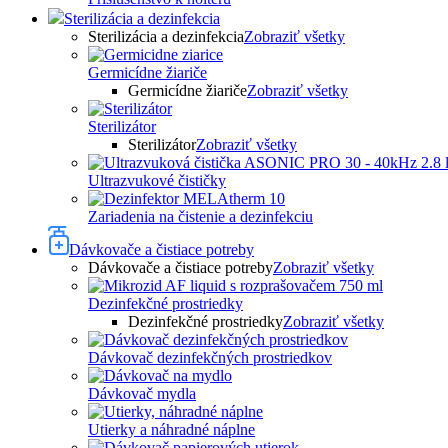
Sterilizácia a dezinfekcia
Sterilizácia a dezinfekcia
Zobraziť všetky
Germicídne žiariče
Germicídne žiariče
Zobraziť všetky
Sterilizátor
Sterilizátor
Zobraziť všetky
Ultrazvukové čističky
Zariadenia na čistenie a dezinfekciu
Dávkovače a čistiace potreby
Dávkovače a čistiace potreby
Zobraziť všetky
Dezinfekčné prostriedky
Dezinfekčné prostriedky
Zobraziť všetky
Dávkovač dezinfekčných prostriedkov
Dávkovač mydla
Utierky a náhradné náplne