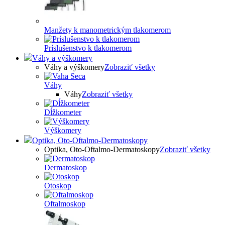
Manžety k manometrickým tlakomerom
Príslušenstvo k tlakomerom
Váhy a výškomery
Váhy a výškomery
Zobraziť všetky
Váhy
Váhy
Zobraziť všetky
Dĺžkometer
Výškomery
Optika, Oto-Oftalmo-Dermatoskopy
Optika, Oto-Oftalmo-Dermatoskopy
Zobraziť všetky
Dermatoskop
Otoskop
Oftalmoskop