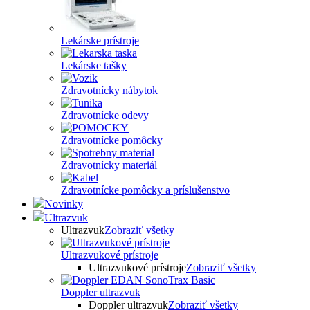
Lekárske prístroje
Lekárske tašky
Zdravotnícky nábytok
Zdravotnícke odevy
Zdravotnícke pomôcky
Zdravotnícky materiál
Zdravotnícke pomôcky a príslušenstvo
Novinky
Ultrazvuk
Ultrazvuk
Zobraziť všetky
Ultrazvukové prístroje
Ultrazvukové prístroje
Zobraziť všetky
Doppler ultrazvuk
Doppler ultrazvuk
Zobraziť všetky