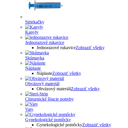
Striekačky
Kanyly
Jednorazové rukavice
Jednorazové rukavice
Zobraziť všetky
Skúmavka
Náplaste
Náplaste
Zobraziť všetky
Obväzový materiál
Obväzový materiál
Zobraziť všetky
Chirurgické šijacie potreby
Vaty
Gynekologické pomôcky
Gynekologické pomôcky
Zobraziť všetky