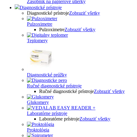
Zásobník na papierové utierky
Diagnostické prístroje
Diagnostické prístroje
Zobraziť všetky
Pulzoximetre
Pulzoximetre
Zobraziť všetky
Teplomery
Diagnostické prúžky
Ručné diagnostické prístroje
Ručné diagnostické prístroje
Zobraziť všetky
Glukomery
Laboratórne prístroje
Laboratórne prístroje
Zobraziť všetky
Proktológia