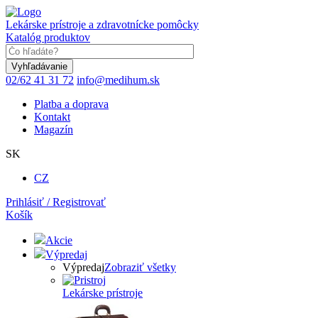
Skočiť
na
Lekárske prístroje a zdravotnícke pomôcky
hlavný
Katalóg produktov
obsah
Keyword
02/62 41 31 72
info@medihum.sk
Platba a doprava
Kontakt
Magazín
SK
CZ
Prihlásiť / Registrovať
Košík
Akcie
Výpredaj
Výpredaj
Zobraziť všetky
Lekárske prístroje