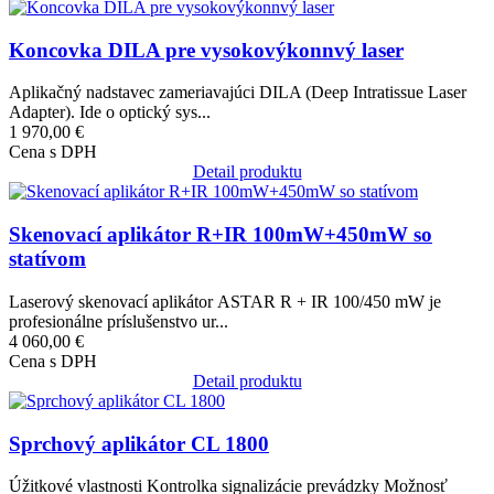
Obrázok
Koncovka DILA pre vysokovýkonnvý laser
Aplikačný nadstavec zameriavajúci DILA (Deep Intratissue Laser
Adapter). Ide o optický sys...
1 970,00 €
Cena s DPH
Detail produktu
Obrázok
Skenovací aplikátor R+IR 100mW+450mW so
statívom
Laserový skenovací aplikátor ASTAR R + IR 100/450 mW je
profesionálne príslušenstvo ur...
4 060,00 €
Cena s DPH
Detail produktu
Obrázok
Sprchový aplikátor CL 1800
Úžitkové vlastnosti Kontrolka signalizácie prevádzky Možnosť