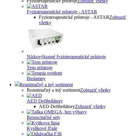
Fyzioterapeutické prístroje
Zobraziť všetky
Fyzioterapeutické prístroje - ASTAR
Fyzioterapeutické prístroje - ASTAR
Zobraziť
všetky
Nízkovýkonné fyzioterapeutické prístroje
Tens prístroje
Biolampy
Reanimačný a iný sortiment
Reanimačný a iný sortiment
Zobraziť všetky
AED Defibrilátory
AED Defibrilátory
Zobraziť všetky
Resuscitačné sety
Kyslíkové fľaše