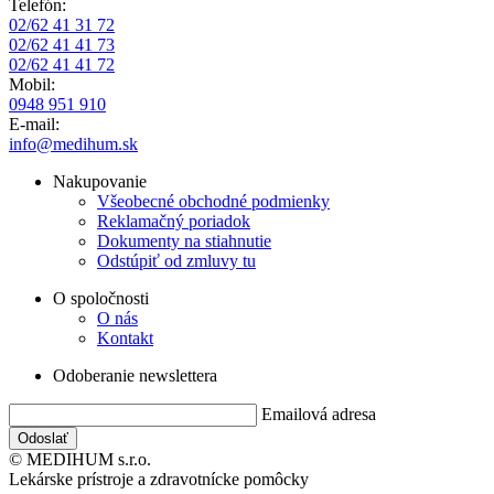
Telefón:
02/62 41 31 72
02/62 41 41 73
02/62 41 41 72
Mobil:
0948 951 910
E-mail:
info@medihum.sk
Nakupovanie
Všeobecné obchodné podmienky
Reklamačný poriadok
Dokumenty na stiahnutie
Odstúpiť od zmluvy tu
O spoločnosti
O nás
Kontakt
Odoberanie newslettera
Emailová adresa
© MEDIHUM s.r.o.
Lekárske prístroje a zdravotnícke pomôcky