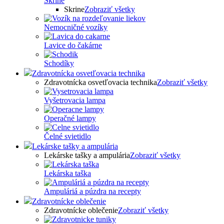
Skrine
Skrine
Zobraziť všetky
Nemocničné vozíky
Lavice do čakárne
Schodíky
Zdravotnícka osvetľovacia technika
Zdravotnícka osvetľovacia technika
Zobraziť všetky
Vyšetrovacia lampa
Operačné lampy
Čelné svietidlo
Lekárske tašky a ampulária
Lekárske tašky a ampulária
Zobraziť všetky
Lekárska taška
Ampuláriá a púzdra na recepty
Zdravotnícke oblečenie
Zdravotnícke oblečenie
Zobraziť všetky