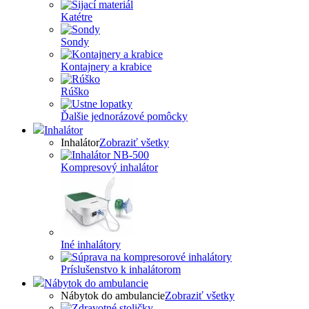
Katétre
Sondy
Kontajnery a krabice
Rúško
Ďalšie jednorázové pomôcky
Inhalátor
Inhalátor
Zobraziť všetky
Kompresový inhalátor
Iné inhalátory
Príslušenstvo k inhalátorom
Nábytok do ambulancie
Nábytok do ambulancie
Zobraziť všetky