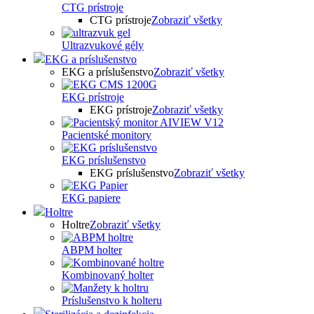
CTG prístroje
CTG prístroje
Zobraziť všetky
Ultrazvukové gély
EKG a príslušenstvo
EKG a príslušenstvo
Zobraziť všetky
EKG prístroje
EKG prístroje
Zobraziť všetky
Pacientské monitory
EKG príslušenstvo
EKG príslušenstvo
Zobraziť všetky
EKG papiere
Holtre
Holtre
Zobraziť všetky
ABPM holter
Kombinovaný holter
Príslušenstvo k holteru