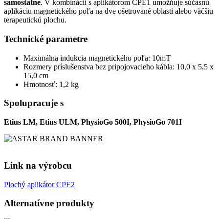
samostatne
. V kombinácii s aplikátorom CPE1 umožňuje súčasnú
aplikáciu magnetického poľa na dve ošetrované oblasti alebo väčšiu
terapeutickú plochu.
Technické parametre
Maximálna indukcia magnetického poľa: 10mT
Rozmery príslušenstva bez pripojovacieho kábla: 10,0 x 5,5 x
15,0 cm
Hmotnosť: 1,2 kg
Spolupracuje s
Etius LM, Etius ULM, PhysioGo 500I, PhysioGo 701I
Link na výrobcu
Plochý aplikátor CPE2
Alternatívne produkty