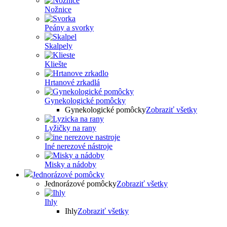
Nožnice
Peány a svorky
Skalpely
Kliešte
Hrtanové zrkadlá
Gynekologické pomôcky
Gynekologické pomôcky
Zobraziť všetky
Lyžičky na rany
Iné nerezové nástroje
Misky a nádoby
Jednorázové pomôcky
Jednorázové pomôcky
Zobraziť všetky
Ihly
Ihly
Zobraziť všetky