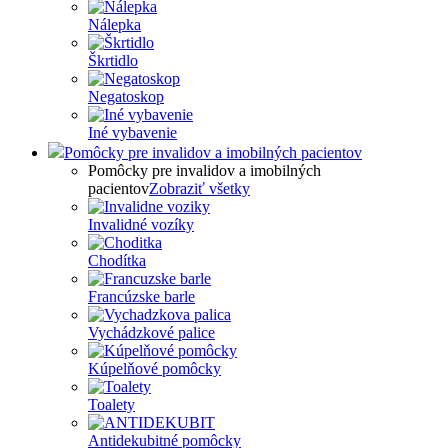
Nálepka
Škrtidlo
Negatoskop
Iné vybavenie
Pomôcky pre invalidov a imobilných pacientov
Pomôcky pre invalidov a imobilných
pacientov
Zobraziť všetky
Invalidné vozíky
Chodítka
Francúzske barle
Vychádzkové palice
Kúpelňové pomôcky
Toalety
Antidekubitné pomôcky