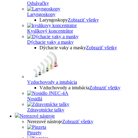
Odsávačky
Laryngoskopy
Laryngoskopy
Zobraziť všetky
Kyslíkový koncentrátor
Dýchacie vaky a masky
Dýchacie vaky a masky
Zobraziť všetky
Vzduchovody a intubácia
Vzduchovody a intubácia
Zobraziť všetky
Nosidlá
Zdravotnícke tašky
Nerezové nástroje
Nerezové nástroje
Zobraziť všetky
Pinzety