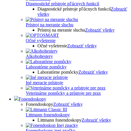
Diagnostické prístroje pľúcnych funkcií
Diagnostické prístroje pľúcnych funkcií
Zobraziť
všetky
Prístroj na meranie sluchu
Prístroj na meranie sluchu
Zobraziť všetky
Očné vyšetrenie
Očné vyšetrenie
Zobraziť všetky
Alkoholtestery
Laboratórne pomôcky
Laboratórne pomôcky
Zobraziť všetky
Iné meracie prístroje
Veterinárne pomôcky a prístroje pre prax
Fonendoskopy
Fonendoskopy
Zobraziť všetky
Littmann fonendoskopy
Littmann fonendoskopy
Zobraziť všetky
Fonendoskopy inej značky