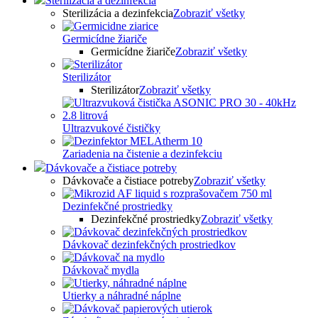
Sterilizácia a dezinfekcia
Sterilizácia a dezinfekcia
Zobraziť všetky
Germicídne žiariče
Germicídne žiariče
Zobraziť všetky
Sterilizátor
Sterilizátor
Zobraziť všetky
Ultrazvukové čističky
Zariadenia na čistenie a dezinfekciu
Dávkovače a čistiace potreby
Dávkovače a čistiace potreby
Zobraziť všetky
Dezinfekčné prostriedky
Dezinfekčné prostriedky
Zobraziť všetky
Dávkovač dezinfekčných prostriedkov
Dávkovač mydla
Utierky a náhradné náplne