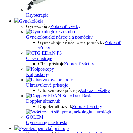
Kryoterapia
Gynekológia
Gynekológia
Zobraziť všetky
Gynekologické nástroje a pomôcky
Gynekologické nástroje a pomôcky
Zobraziť
všetky
CTG prístroje
CTG prístroje
Zobraziť všetky
Kolposkopy
Ultrazvukové prístroje
Ultrazvukové prístroje
Zobraziť všetky
Doppler ultrazvuk
Doppler ultrazvuk
Zobraziť všetky
Gynekologické kreslá
Fyzioterapeutické prístroje