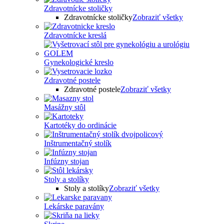
Zdravotnícke stoličky
Zdravotnícke stoličky
Zobraziť všetky
Zdravotnícke kreslá
Gynekologické kreslo
Zdravotné postele
Zdravotné postele
Zobraziť všetky
Masážny stôl
Kartotéky do ordinácie
Inštrumentačný stolík
Infúzny stojan
Stoly a stolíky
Stoly a stolíky
Zobraziť všetky
Lekárske paravány