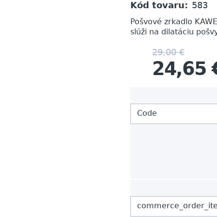
Kód tovaru:
583
Pošvové zrkadlo KAWE
slúži na dilatáciu pošvy
29,00 €
24,65 
Code
commerce_order_it