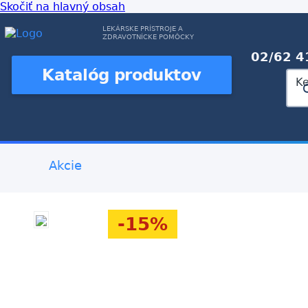
Skočiť na hlavný obsah
LEKÁRSKE PRÍSTROJE A
ZDRAVOTNÍCKE POMÔCKY
02/62 4
Katalóg produktov
K
Akcie
-15%