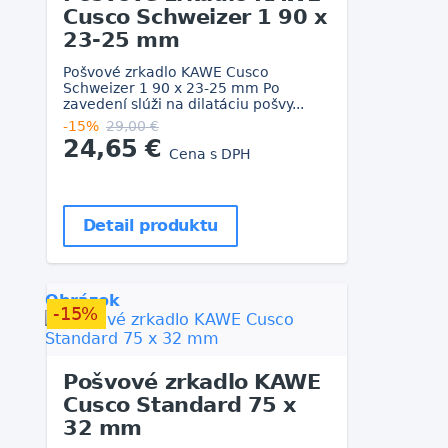
Cusco Schweizer 1 90 x
23-25 mm
Pošvové zrkadlo KAWE Cusco
Schweizer 1 90 x 23-25 mm Po
zavedení slúži na dilatáciu pošvy...
-15%
29,00 €
24,65 €
Cena s DPH
Detail produktu
Obrázok
-15%
Pošvové zrkadlo KAWE
Cusco Standard 75 x
32 mm