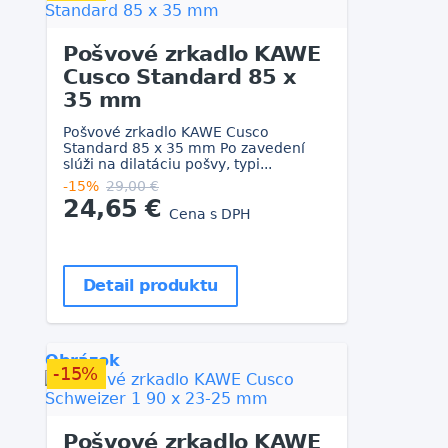
Pošvové zrkadlo KAWE
Cusco Standard 85 x
35 mm
Pošvové zrkadlo KAWE Cusco
Standard 85 x 35 mm Po zavedení
slúži na dilatáciu pošvy, typi...
-15%
29,00 €
24,65 €
Cena s DPH
Detail produktu
Obrázok
-15%
Pošvové zrkadlo KAWE