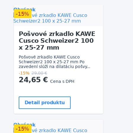
Obrázok
-15%
Pošvové zrkadlo KAWE
Cusco Schweizer2 100
x 25-27 mm
Pošvové zrkadlo KAWE Cusco
Schweizer2 100 x 25-27 mm Po
zavedení slúži na dilatáciu pošvy...
-15%
29,00 €
24,65 €
Cena s DPH
Detail produktu
Obrázok
-15%