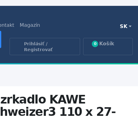
ontakt
Magazín
SK
Košík
Prihlásiť /
0
Registrovať
 zrkadlo KAWE
hweizer3 110 x 27-