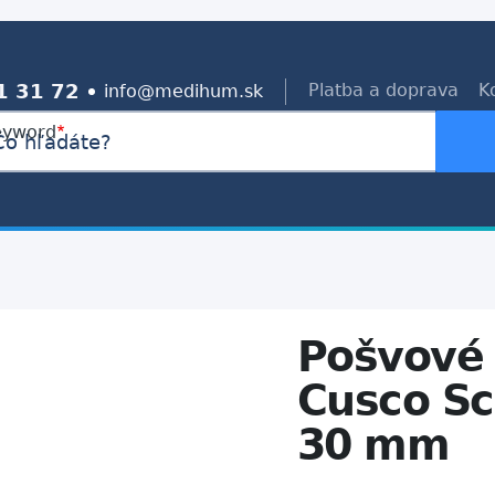
1 31 72
Platba a doprava
K
info@medihum.sk
eyword
Pošvové
Cusco Sc
30 mm