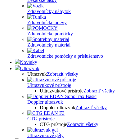
Lekárske tašky
Zdravotnícky nábytok
Zdravotnícke odevy
Zdravotnícke pomôcky
Zdravotnícky materiál
Zdravotnícke pomôcky a príslušenstvo
Novinky
Ultrazvuk
Ultrazvuk
Zobraziť všetky
Ultrazvukové prístroje
Ultrazvukové prístroje
Zobraziť všetky
Doppler ultrazvuk
Doppler ultrazvuk
Zobraziť všetky
CTG prístroje
CTG prístroje
Zobraziť všetky
Ultrazvukové gély