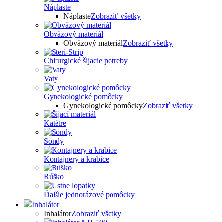
Náplaste
Náplaste
Zobraziť všetky
Obväzový materiál
Obväzový materiál
Zobraziť všetky
Chirurgické šijacie potreby
Vaty
Gynekologické pomôcky
Gynekologické pomôcky
Zobraziť všetky
Katétre
Sondy
Kontajnery a krabice
Rúško
Ďalšie jednorázové pomôcky
Inhalátor
Inhalátor
Zobraziť všetky