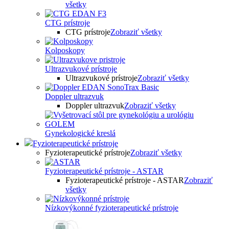
všetky
CTG prístroje
CTG prístroje
Zobraziť všetky
Kolposkopy
Ultrazvukové prístroje
Ultrazvukové prístroje
Zobraziť všetky
Doppler ultrazvuk
Doppler ultrazvuk
Zobraziť všetky
Gynekologické kreslá
Fyzioterapeutické prístroje
Fyzioterapeutické prístroje
Zobraziť všetky
Fyzioterapeutické prístroje - ASTAR
Fyzioterapeutické prístroje - ASTAR
Zobraziť
všetky
Nízkovýkonné fyzioterapeutické prístroje