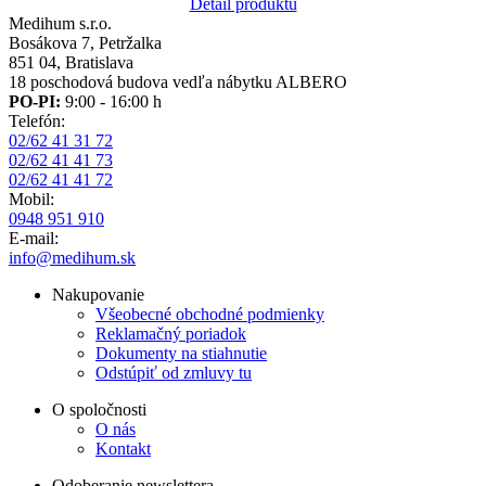
Detail produktu
Medihum s.r.o.
Bosákova 7, Petržalka
851 04, Bratislava
18 poschodová budova vedľa nábytku ALBERO
PO-PI:
9:00 - 16:00 h
Telefón:
02/62 41 31 72
02/62 41 41 73
02/62 41 41 72
Mobil:
0948 951 910
E-mail:
info@medihum.sk
Nakupovanie
Všeobecné obchodné podmienky
Reklamačný poriadok
Dokumenty na stiahnutie
Odstúpiť od zmluvy tu
O spoločnosti
O nás
Kontakt
Odoberanie newslettera