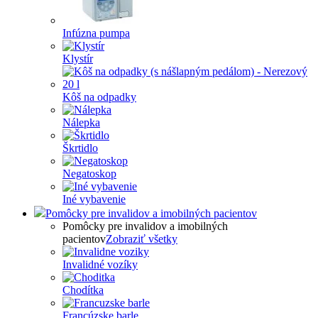
Infúzna pumpa
Klystír
Kôš na odpadky
Nálepka
Škrtidlo
Negatoskop
Iné vybavenie
Pomôcky pre invalidov a imobilných pacientov
Pomôcky pre invalidov a imobilných
pacientov
Zobraziť všetky
Invalidné vozíky
Chodítka
Francúzske barle