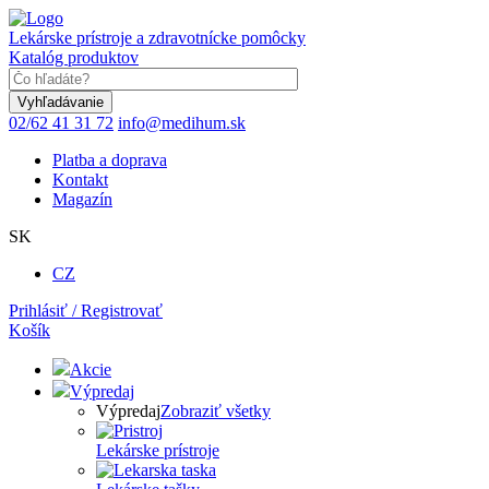
Skočiť
na
Lekárske prístroje a zdravotnícke pomôcky
hlavný
Katalóg produktov
obsah
Keyword
02/62 41 31 72
info@medihum.sk
Platba a doprava
Kontakt
Magazín
SK
CZ
Prihlásiť / Registrovať
Košík
Akcie
Výpredaj
Výpredaj
Zobraziť všetky
Lekárske prístroje