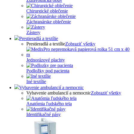
Zdravotnícka obuv
Chirurgické oblečenie
Záchranárske oblečenie
Zástery
Prestieradlá a textílie
Prestieradlá a textílie
Zobraziť všetky
Jednorázové plachty
Podložky pod pacienta
Iné textílie
Vybavenie ambulancií a nemocnic
Vybavenie ambulancií a nemocnic
Zobraziť všetky
Anatómia ľudského tela
Identifikačné pásy