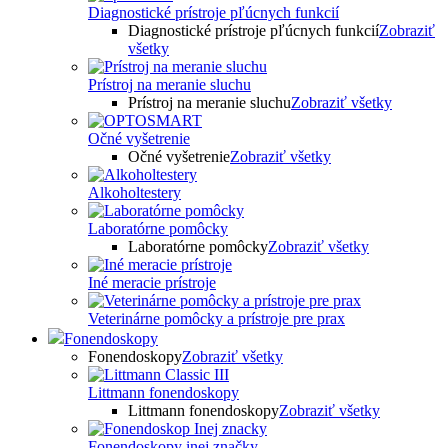
Diagnostické prístroje pľúcnych funkcií
Diagnostické prístroje pľúcnych funkcií
Zobraziť
všetky
Prístroj na meranie sluchu
Prístroj na meranie sluchu
Zobraziť všetky
Očné vyšetrenie
Očné vyšetrenie
Zobraziť všetky
Alkoholtestery
Laboratórne pomôcky
Laboratórne pomôcky
Zobraziť všetky
Iné meracie prístroje
Veterinárne pomôcky a prístroje pre prax
Fonendoskopy
Fonendoskopy
Zobraziť všetky
Littmann fonendoskopy
Littmann fonendoskopy
Zobraziť všetky
Fonendoskopy inej značky