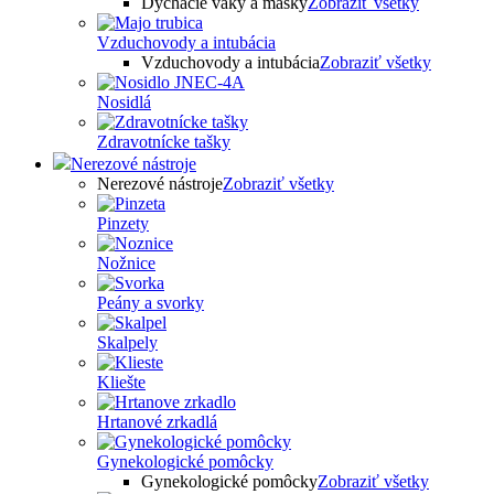
Dýchacie vaky a masky
Zobraziť všetky
Vzduchovody a intubácia
Vzduchovody a intubácia
Zobraziť všetky
Nosidlá
Zdravotnícke tašky
Nerezové nástroje
Nerezové nástroje
Zobraziť všetky
Pinzety
Nožnice
Peány a svorky
Skalpely
Kliešte
Hrtanové zrkadlá
Gynekologické pomôcky
Gynekologické pomôcky
Zobraziť všetky