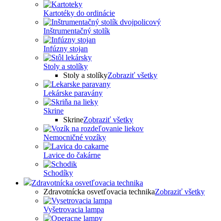
Kartotéky do ordinácie
Inštrumentačný stolík
Infúzny stojan
Stoly a stolíky
Stoly a stolíky
Zobraziť všetky
Lekárske paravány
Skrine
Skrine
Zobraziť všetky
Nemocničné vozíky
Lavice do čakárne
Schodíky
Zdravotnícka osvetľovacia technika
Zdravotnícka osvetľovacia technika
Zobraziť všetky
Vyšetrovacia lampa