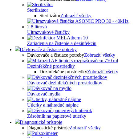
Sterilizátor
Sterilizátor
Zobraziť všetky
Ultrazvukové čističky
Zariadenia na čistenie a dezinfekciu
Dávkovače a čistiace potreby
Dávkovače a čistiace potreby
Zobraziť všetky
Dezinfekčné prostriedky
Dezinfekčné prostriedky
Zobraziť všetky
Dávkovač dezinfekčných prostriedkov
Dávkovač mydla
Utierky a náhradné náplne
Zásobník na papierové utierky
Diagnostické prístroje
Diagnostické prístroje
Zobraziť všetky