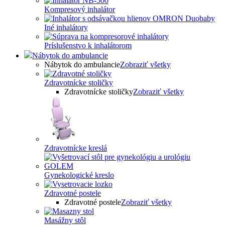
Kompresový inhalátor
Iné inhalátory
Príslušenstvo k inhalátorom
Nábytok do ambulancie
Nábytok do ambulancie
Zobraziť všetky
Zdravotnícke stoličky
Zdravotnícke stoličky
Zobraziť všetky
Zdravotnícke kreslá
Gynekologické kreslo
Zdravotné postele
Zdravotné postele
Zobraziť všetky
Masážny stôl