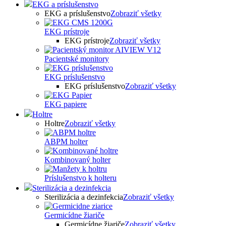
EKG a príslušenstvo
EKG a príslušenstvo
Zobraziť všetky
EKG prístroje
EKG prístroje
Zobraziť všetky
Pacientské monitory
EKG príslušenstvo
EKG príslušenstvo
Zobraziť všetky
EKG papiere
Holtre
Holtre
Zobraziť všetky
ABPM holter
Kombinovaný holter
Príslušenstvo k holteru
Sterilizácia a dezinfekcia
Sterilizácia a dezinfekcia
Zobraziť všetky
Germicídne žiariče
Germicídne žiariče
Zobraziť všetky