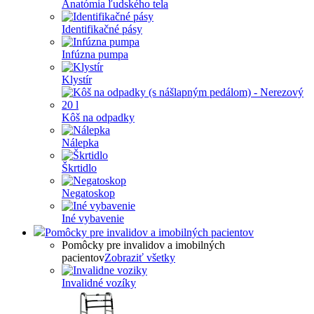
Anatómia ľudského tela
Identifikačné pásy
Infúzna pumpa
Klystír
Kôš na odpadky
Nálepka
Škrtidlo
Negatoskop
Iné vybavenie
Pomôcky pre invalidov a imobilných pacientov
Pomôcky pre invalidov a imobilných
pacientov
Zobraziť všetky
Invalidné vozíky