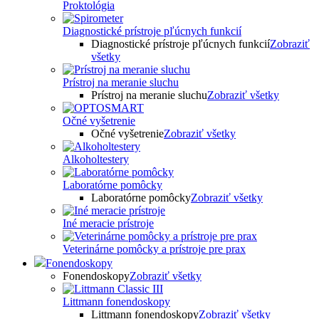
Proktológia
Diagnostické prístroje pľúcnych funkcií
Diagnostické prístroje pľúcnych funkcií
Zobraziť
všetky
Prístroj na meranie sluchu
Prístroj na meranie sluchu
Zobraziť všetky
Očné vyšetrenie
Očné vyšetrenie
Zobraziť všetky
Alkoholtestery
Laboratórne pomôcky
Laboratórne pomôcky
Zobraziť všetky
Iné meracie prístroje
Veterinárne pomôcky a prístroje pre prax
Fonendoskopy
Fonendoskopy
Zobraziť všetky
Littmann fonendoskopy
Littmann fonendoskopy
Zobraziť všetky