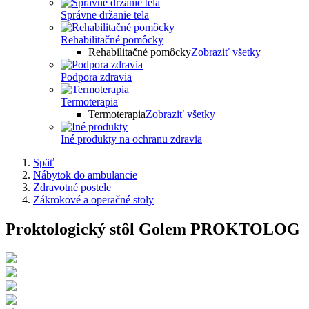
Správne držanie tela
Rehabilitačné pomôcky
Rehabilitačné pomôcky
Zobraziť všetky
Podpora zdravia
Termoterapia
Termoterapia
Zobraziť všetky
Iné produkty na ochranu zdravia
Späť
Nábytok do ambulancie
Zdravotné postele
Zákrokové a operačné stoly
Proktologický stôl Golem PROKTOLOG