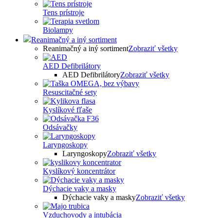
Tens prístroje
Biolampy
Reanimačný a iný sortiment
Reanimačný a iný sortiment
Zobraziť všetky
AED Defibrilátory
AED Defibrilátory
Zobraziť všetky
Resuscitačné sety
Kyslíkové fľaše
Odsávačky
Laryngoskopy
Laryngoskopy
Zobraziť všetky
Kyslíkový koncentrátor
Dýchacie vaky a masky
Dýchacie vaky a masky
Zobraziť všetky
Vzduchovody a intubácia