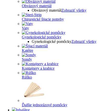
Obväzový materiál
Obväzový materiál
Zobraziť všetky
Chirurgické šijacie potreby
Vaty
Gynekologické pomôcky
Gynekologické pomôcky
Zobraziť všetky
Katétre
Sondy
Kontajnery a krabice
Rúško
Ďalšie jednorázové pomôcky
Inhalátor