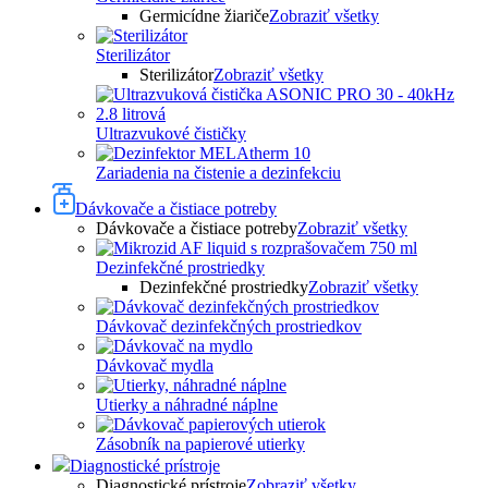
Germicídne žiariče
Zobraziť všetky
Sterilizátor
Sterilizátor
Zobraziť všetky
Ultrazvukové čističky
Zariadenia na čistenie a dezinfekciu
Dávkovače a čistiace potreby
Dávkovače a čistiace potreby
Zobraziť všetky
Dezinfekčné prostriedky
Dezinfekčné prostriedky
Zobraziť všetky
Dávkovač dezinfekčných prostriedkov
Dávkovač mydla
Utierky a náhradné náplne
Zásobník na papierové utierky
Diagnostické prístroje
Diagnostické prístroje
Zobraziť všetky