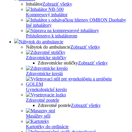
Inhalátor
Zobraziť všetky
Kompresový inhalátor
Iné inhalátory
Príslušenstvo k inhalátorom
Nábytok do ambulancie
Nábytok do ambulancie
Zobraziť všetky
Zdravotnícke stoličky
Zdravotnícke stoličky
Zobraziť všetky
Zdravotnícke kreslá
Gynekologické kreslo
Zdravotné postele
Zdravotné postele
Zobraziť všetky
Masážny stôl
Kartotéky do ordinácie