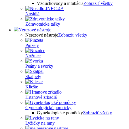
Vzduchovody a intubácia
Zobraziť všetky
Nosidlá
Zdravotnícke tašky
Nerezové nástroje
Nerezové nástroje
Zobraziť všetky
Pinzety
Nožnice
Peány a svorky
Skalpely
Kliešte
Hrtanové zrkadlá
Gynekologické pomôcky
Gynekologické pomôcky
Zobraziť všetky
Lyžičky na rany