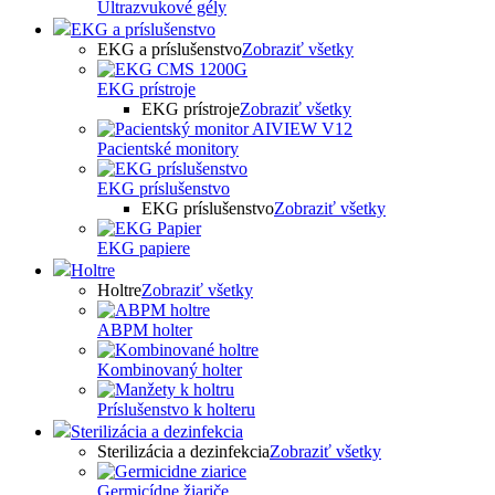
Ultrazvukové gély
EKG a príslušenstvo
EKG a príslušenstvo
Zobraziť všetky
EKG prístroje
EKG prístroje
Zobraziť všetky
Pacientské monitory
EKG príslušenstvo
EKG príslušenstvo
Zobraziť všetky
EKG papiere
Holtre
Holtre
Zobraziť všetky
ABPM holter
Kombinovaný holter
Príslušenstvo k holteru
Sterilizácia a dezinfekcia
Sterilizácia a dezinfekcia
Zobraziť všetky
Germicídne žiariče