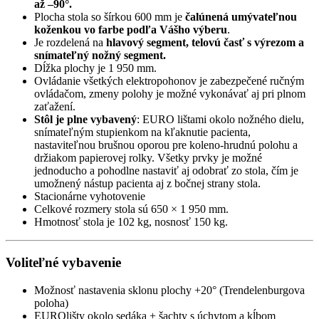
až –90°.
Plocha stola so šírkou 600 mm je
čalúnená umývateľnou
koženkou vo farbe podľa Vášho výberu
.
Je rozdelená na
hlavový segment, telovú časť s výrezom a
snímateľný nožný segment.
Dĺžka plochy je 1 950 mm.
Ovládanie všetkých elektropohonov je zabezpečené ručným
ovládačom, zmeny polohy je možné vykonávať aj pri plnom
zaťažení.
Stôl je plne vybavený
: EURO lištami okolo nožného dielu,
snímateľným stupienkom na kľaknutie pacienta,
nastaviteľnou brušnou oporou pre koleno-hrudnú polohu a
držiakom papierovej rolky. Všetky prvky je možné
jednoducho a pohodlne nastaviť aj odobrať zo stola, čím je
umožnený nástup pacienta aj z bočnej strany stola.
Stacionárne vyhotovenie
Celkové rozmery stola sú 650 × 1 950 mm.
Hmotnosť stola je 102 kg, nosnosť 150 kg.
Voliteľné vybavenie
Možnosť nastavenia sklonu plochy +20° (Trendelenburgova
poloha)
EUROlišty okolo sedáka + šachty s úchytom a kĺbom