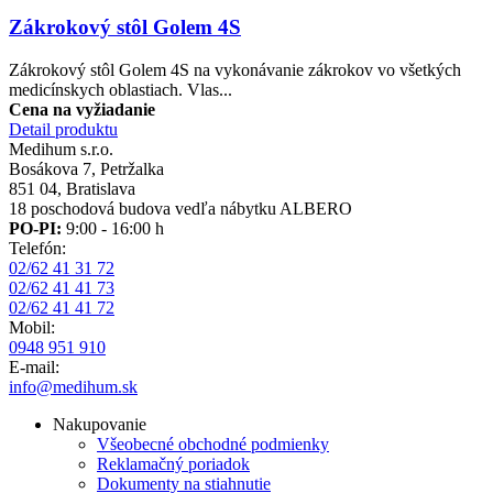
Zákrokový stôl Golem 4S
Zákrokový stôl Golem 4S na vykonávanie zákrokov vo všetkých
medicínskych oblastiach. Vlas...
Cena na vyžiadanie
Detail produktu
Medihum s.r.o.
Bosákova 7, Petržalka
851 04, Bratislava
18 poschodová budova vedľa nábytku ALBERO
PO-PI:
9:00 - 16:00 h
Telefón:
02/62 41 31 72
02/62 41 41 73
02/62 41 41 72
Mobil:
0948 951 910
E-mail:
info@medihum.sk
Nakupovanie
Všeobecné obchodné podmienky
Reklamačný poriadok
Dokumenty na stiahnutie