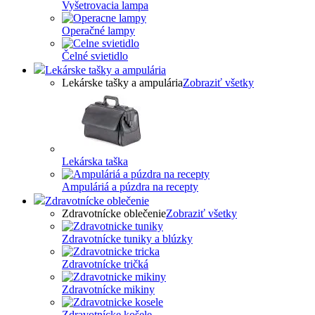
Vyšetrovacia lampa
Operačné lampy
Čelné svietidlo
Lekárske tašky a ampulária
Lekárske tašky a ampulária
Zobraziť všetky
Lekárska taška
Ampuláriá a púzdra na recepty
Zdravotnícke oblečenie
Zdravotnícke oblečenie
Zobraziť všetky
Zdravotnícke tuniky a blúzky
Zdravotnícke tričká
Zdravotnícke mikiny
Zdravotnícke košele