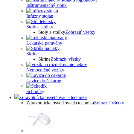
Inštrumentačný stolík
Infúzny stojan
Stoly a stolíky
Stoly a stolíky
Zobraziť všetky
Lekárske paravány
Skrine
Skrine
Zobraziť všetky
Nemocničné vozíky
Lavice do čakárne
Schodíky
Zdravotnícka osvetľovacia technika
Zdravotnícka osvetľovacia technika
Zobraziť všetky