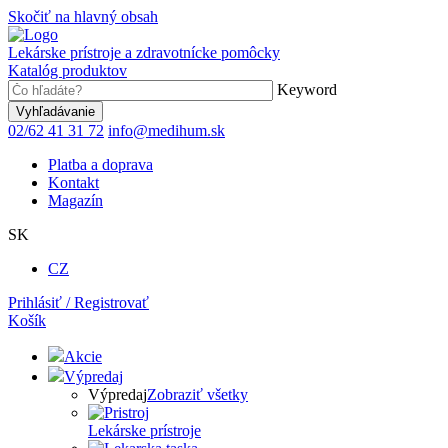
Skočiť na hlavný obsah
Lekárske prístroje a zdravotnícke pomôcky
Katalóg produktov
Keyword
02/62 41 31 72
info@medihum.sk
Platba a doprava
Kontakt
Magazín
SK
CZ
Prihlásiť / Registrovať
Košík
Akcie
Výpredaj
Výpredaj
Zobraziť všetky
Lekárske prístroje