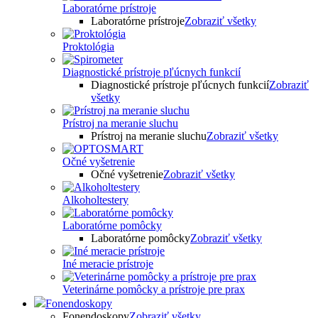
Laboratórne prístroje
Laboratórne prístroje
Zobraziť všetky
Proktológia
Diagnostické prístroje pľúcnych funkcií
Diagnostické prístroje pľúcnych funkcií
Zobraziť
všetky
Prístroj na meranie sluchu
Prístroj na meranie sluchu
Zobraziť všetky
Očné vyšetrenie
Očné vyšetrenie
Zobraziť všetky
Alkoholtestery
Laboratórne pomôcky
Laboratórne pomôcky
Zobraziť všetky
Iné meracie prístroje
Veterinárne pomôcky a prístroje pre prax
Fonendoskopy
Fonendoskopy
Zobraziť všetky