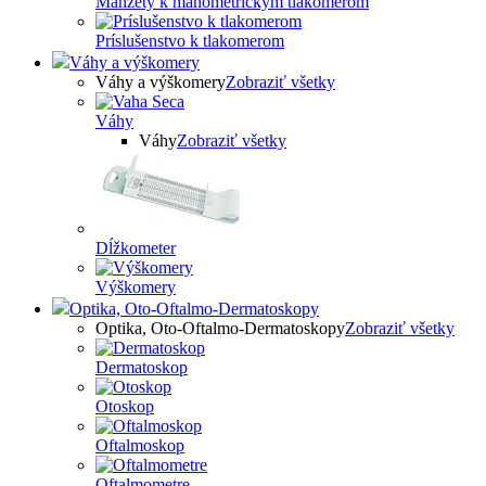
Manžety k manometrickým tlakomerom
Príslušenstvo k tlakomerom
Váhy a výškomery
Váhy a výškomery
Zobraziť všetky
Váhy
Váhy
Zobraziť všetky
Dĺžkometer
Výškomery
Optika, Oto-Oftalmo-Dermatoskopy
Optika, Oto-Oftalmo-Dermatoskopy
Zobraziť všetky
Dermatoskop
Otoskop
Oftalmoskop
Oftalmometre