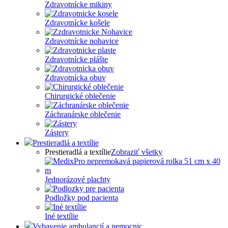
Zdravotnícke mikiny
Zdravotnícke košele
Zdravotnícke nohavice
Zdravotnícke plášte
Zdravotnícka obuv
Chirurgické oblečenie
Záchranárske oblečenie
Zástery
Prestieradlá a textílie
Prestieradlá a textílie
Zobraziť všetky
Jednorázové plachty
Podložky pod pacienta
Iné textílie
Vybavenie ambulancií a nemocnic