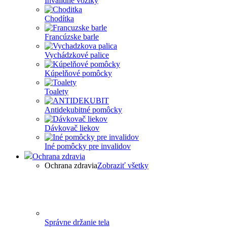
Invalidné vozíky
Chodítka
Francúzske barle
Vychádzkové palice
Kúpelňové pomôcky
Toalety
Antidekubitné pomôcky
Dávkovač liekov
Iné pomôcky pre invalidov
Ochrana zdravia
Ochrana zdravia
Zobraziť všetky
Správne držanie tela