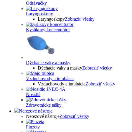
Odsávačky
Laryngoskopy
Laryngoskopy
Zobraziť všetky
Kyslíkový koncentrátor
Dýchacie vaky a masky
Dýchacie vaky a masky
Zobraziť všetky
Vzduchovody a intubácia
Vzduchovody a intubácia
Zobraziť všetky
Nosidlá
Zdravotnícke tašky
Nerezové nástroje
Nerezové nástroje
Zobraziť všetky
Pinzety