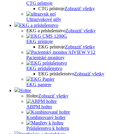
CTG prístroje
CTG prístroje
Zobraziť všetky
Ultrazvukové gély
EKG a príslušenstvo
EKG a príslušenstvo
Zobraziť všetky
EKG prístroje
EKG prístroje
Zobraziť všetky
Pacientské monitory
EKG príslušenstvo
EKG príslušenstvo
Zobraziť všetky
EKG papiere
Holtre
Holtre
Zobraziť všetky
ABPM holter
Kombinovaný holter
Príslušenstvo k holteru