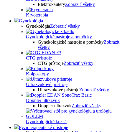
Elektrokautery
Zobraziť všetky
Kryoterapia
Gynekológia
Gynekológia
Zobraziť všetky
Gynekologické nástroje a pomôcky
Gynekologické nástroje a pomôcky
Zobraziť
všetky
CTG prístroje
CTG prístroje
Zobraziť všetky
Kolposkopy
Ultrazvukové prístroje
Ultrazvukové prístroje
Zobraziť všetky
Doppler ultrazvuk
Doppler ultrazvuk
Zobraziť všetky
Gynekologické kreslá
Fyzioterapeutické prístroje