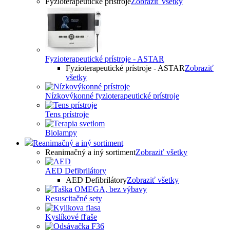
Fyzioterapeutické prístroje
Zobraziť všetky
Fyzioterapeutické prístroje - ASTAR
Fyzioterapeutické prístroje - ASTAR
Zobraziť
všetky
Nízkovýkonné fyzioterapeutické prístroje
Tens prístroje
Biolampy
Reanimačný a iný sortiment
Reanimačný a iný sortiment
Zobraziť všetky
AED Defibrilátory
AED Defibrilátory
Zobraziť všetky
Resuscitačné sety
Kyslíkové fľaše