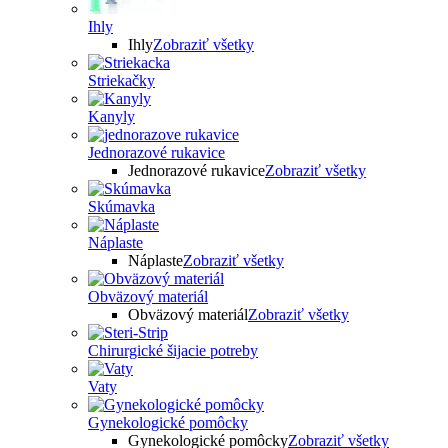
Ihly
Ihly
Zobraziť všetky
Striekačky
Kanyly
Jednorazové rukavice
Jednorazové rukavice
Zobraziť všetky
Skúmavka
Náplaste
Náplaste
Zobraziť všetky
Obväzový materiál
Obväzový materiál
Zobraziť všetky
Chirurgické šijacie potreby
Vaty
Gynekologické pomôcky
Gynekologické pomôcky
Zobraziť všetky