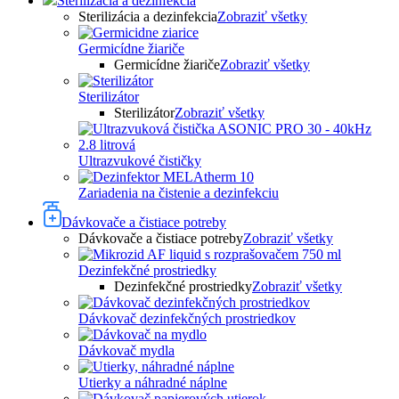
Sterilizácia a dezinfekcia
Sterilizácia a dezinfekcia
Zobraziť všetky
Germicídne žiariče
Germicídne žiariče
Zobraziť všetky
Sterilizátor
Sterilizátor
Zobraziť všetky
Ultrazvukové čističky
Zariadenia na čistenie a dezinfekciu
Dávkovače a čistiace potreby
Dávkovače a čistiace potreby
Zobraziť všetky
Dezinfekčné prostriedky
Dezinfekčné prostriedky
Zobraziť všetky
Dávkovač dezinfekčných prostriedkov
Dávkovač mydla
Utierky a náhradné náplne