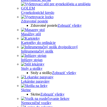
Gynekologické kreslo
Zdravotné postele
Zdravotné postele
Zobraziť všetky
Masážny stôl
Kartotéky do ordinácie
Inštrumentačný stolík
Infúzny stojan
Stoly a stolíky
Stoly a stolíky
Zobraziť všetky
Lekárske paravány
Skrine
Skrine
Zobraziť všetky
Nemocničné vozíky