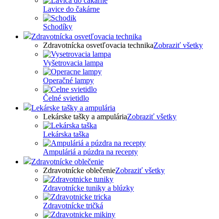
Lavice do čakárne
Schodíky
Zdravotnícka osvetľovacia technika
Zdravotnícka osvetľovacia technika
Zobraziť všetky
Vyšetrovacia lampa
Operačné lampy
Čelné svietidlo
Lekárske tašky a ampulária
Lekárske tašky a ampulária
Zobraziť všetky
Lekárska taška
Ampuláriá a púzdra na recepty
Zdravotnícke oblečenie
Zdravotnícke oblečenie
Zobraziť všetky
Zdravotnícke tuniky a blúzky
Zdravotnícke tričká