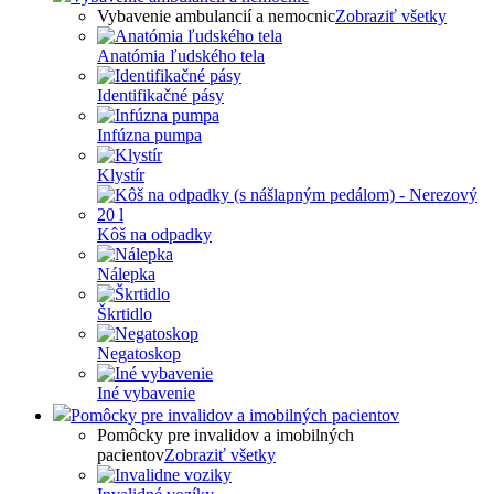
Vybavenie ambulancií a nemocnic
Zobraziť všetky
Anatómia ľudského tela
Identifikačné pásy
Infúzna pumpa
Klystír
Kôš na odpadky
Nálepka
Škrtidlo
Negatoskop
Iné vybavenie
Pomôcky pre invalidov a imobilných pacientov
Pomôcky pre invalidov a imobilných
pacientov
Zobraziť všetky