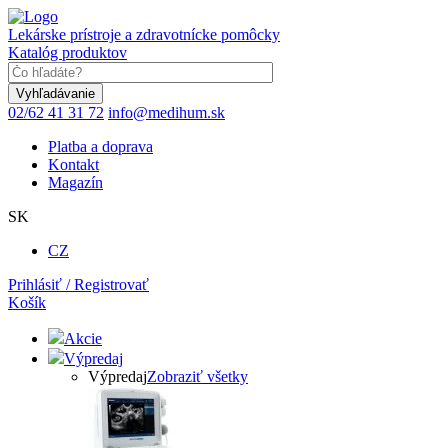
Skočiť
na
Lekárske prístroje a zdravotnícke pomôcky
hlavný
Katalóg produktov
obsah
Keyword
02/62 41 31 72
info@medihum.sk
Platba a doprava
Kontakt
Magazín
SK
CZ
Prihlásiť / Registrovať
Košík
Akcie
Výpredaj
Výpredaj
Zobraziť všetky