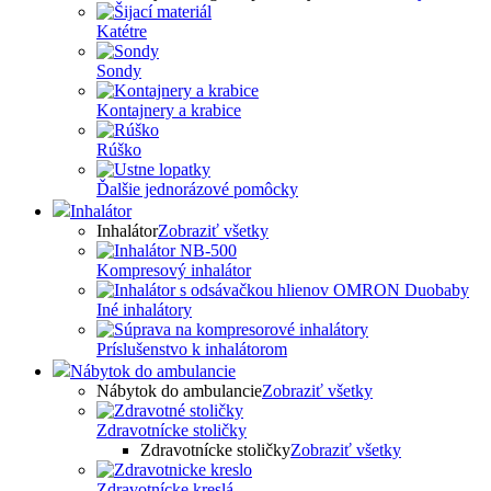
Katétre
Sondy
Kontajnery a krabice
Rúško
Ďalšie jednorázové pomôcky
Inhalátor
Inhalátor
Zobraziť všetky
Kompresový inhalátor
Iné inhalátory
Príslušenstvo k inhalátorom
Nábytok do ambulancie
Nábytok do ambulancie
Zobraziť všetky
Zdravotnícke stoličky
Zdravotnícke stoličky
Zobraziť všetky
Zdravotnícke kreslá