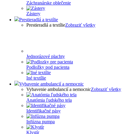
Záchranárske oblečenie
Zástery
Prestieradlá a textílie
Prestieradlá a textílie
Zobraziť všetky
Jednorázové plachty
Podložky pod pacienta
Iné textílie
Vybavenie ambulancií a nemocnic
Vybavenie ambulancií a nemocnic
Zobraziť všetky
Anatómia ľudského tela
Identifikačné pásy
Infúzna pumpa
Klystír