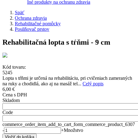
Iné produkty na ochranu zdravia
Späť
Ochrana zdravia
Rehabilitačné pomôcky
Posilňovač prstov
Rehabilitačná lopta s tŕňmi - 9 cm
Kód tovaru:
5245
Lopta s tŕňmi je určená na rehabilitáciu, pri cvičeniach zameraných
na ruky a chodidlá, ako aj na masáž tel...
Celý popis
6,00 €
Cena s DPH
Skladom
Code
commerce_order_item_add_to_cart_form_commerce_product_6307
-
+
Množstvo