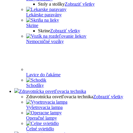
Stoly a stolíky
Zobraziť všetky
Lekárske paravány
Skrine
Skrine
Zobraziť všetky
Nemocničné vozíky
Lavice do čakárne
Schodíky
Zdravotnícka osvetľovacia technika
Zdravotnícka osvetľovacia technika
Zobraziť všetky
Vyšetrovacia lampa
Operačné lampy
Čelné svietidlo