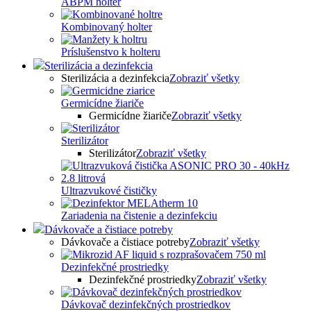
ABPM holter
Kombinovaný holter
Príslušenstvo k holteru
Sterilizácia a dezinfekcia
Sterilizácia a dezinfekcia
Zobraziť všetky
Germicídne žiariče
Germicídne žiariče
Zobraziť všetky
Sterilizátor
Sterilizátor
Zobraziť všetky
Ultrazvukové čističky
Zariadenia na čistenie a dezinfekciu
Dávkovače a čistiace potreby
Dávkovače a čistiace potreby
Zobraziť všetky
Dezinfekčné prostriedky
Dezinfekčné prostriedky
Zobraziť všetky
Dávkovač dezinfekčných prostriedkov