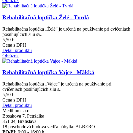
Obrázok
Rehabilitačná loptička Želé - Tvrdá
Rehabilitačná loptička „Želé” je určená na používanie pri cvičeniach
posilňujúcich silu sv...
5,50 €
Cena s DPH
Detail produktu
Obrázok
Rehabilitačná loptička Vajce - Mäkká
Rehabilitačná loptička „Vajce” je určená na používanie pri
cvičeniach posilňujúcich silu s...
5,50 €
Cena s DPH
Detail produktu
Medihum s.r.o.
Bosákova 7, Petržalka
851 04, Bratislava
18 poschodová budova vedľa nábytku ALBERO
PO-PI:
9:00 - 16:00 h