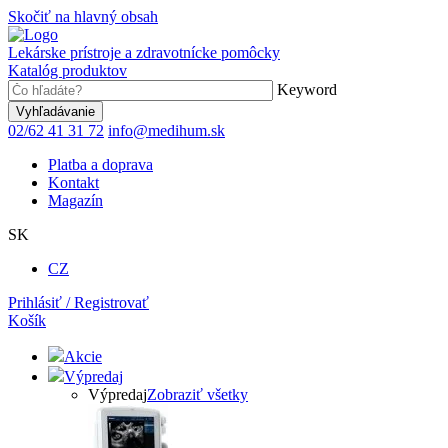
Skočiť na hlavný obsah
Lekárske prístroje a zdravotnícke pomôcky
Katalóg produktov
Keyword
02/62 41 31 72
info@medihum.sk
Platba a doprava
Kontakt
Magazín
SK
CZ
Prihlásiť / Registrovať
Košík
Akcie
Výpredaj
Výpredaj
Zobraziť všetky