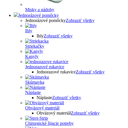
Misky a nádoby
Jednorázové pomôcky
Jednorázové pomôcky
Zobraziť všetky
Ihly
Ihly
Zobraziť všetky
Striekačky
Kanyly
Jednorazové rukavice
Jednorazové rukavice
Zobraziť všetky
Skúmavka
Náplaste
Náplaste
Zobraziť všetky
Obväzový materiál
Obväzový materiál
Zobraziť všetky
Chirurgické šijacie potreby