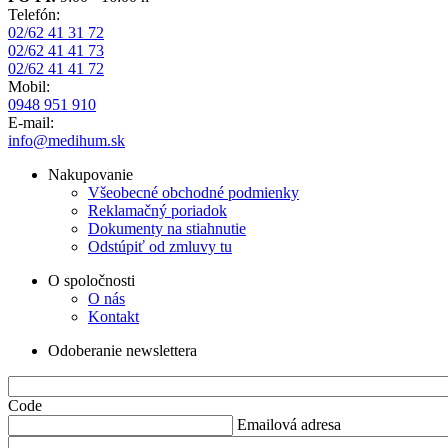
Telefón:
02/62 41 31 72
02/62 41 41 73
02/62 41 41 72
Mobil:
0948 951 910
E-mail:
info@medihum.sk
Nakupovanie
Všeobecné obchodné podmienky
Reklamačný poriadok
Dokumenty na stiahnutie
Odstúpiť od zmluvy tu
O spoločnosti
O nás
Kontakt
Odoberanie newslettera
Code
Emailová adresa