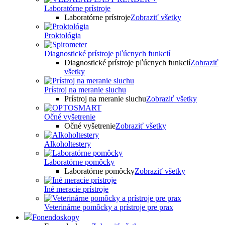
Laboratórne prístroje
Laboratórne prístroje
Zobraziť všetky
Proktológia
Diagnostické prístroje pľúcnych funkcií
Diagnostické prístroje pľúcnych funkcií
Zobraziť
všetky
Prístroj na meranie sluchu
Prístroj na meranie sluchu
Zobraziť všetky
Očné vyšetrenie
Očné vyšetrenie
Zobraziť všetky
Alkoholtestery
Laboratórne pomôcky
Laboratórne pomôcky
Zobraziť všetky
Iné meracie prístroje
Veterinárne pomôcky a prístroje pre prax
Fonendoskopy