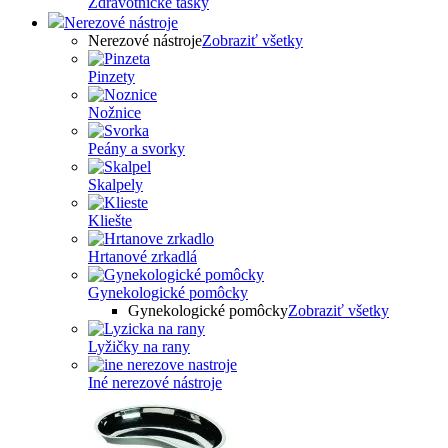
Zdravotnícke tašky
Nerezové nástroje
Nerezové nástroje
Zobraziť všetky
Pinzety
Nožnice
Peány a svorky
Skalpely
Kliešte
Hrtanové zrkadlá
Gynekologické pomôcky
Gynekologické pomôcky
Zobraziť všetky
Lyžičky na rany
Iné nerezové nástroje