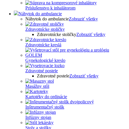
Príslušenstvo k inhalátorom
Nábytok do ambulancie
Nábytok do ambulancie
Zobraziť všetky
Zdravotnícke stoličky
Zdravotnícke stoličky
Zobraziť všetky
Zdravotnícke kreslá
Gynekologické kreslo
Zdravotné postele
Zdravotné postele
Zobraziť všetky
Masážny stôl
Kartotéky do ordinácie
Inštrumentačný stolík
Infúzny stojan
Stoly a stolíky