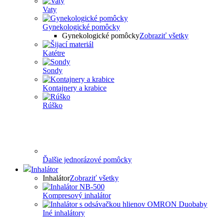
Vaty
Gynekologické pomôcky
Gynekologické pomôcky
Zobraziť všetky
Katétre
Sondy
Kontajnery a krabice
Rúško
Ďalšie jednorázové pomôcky
Inhalátor
Inhalátor
Zobraziť všetky
Kompresový inhalátor
Iné inhalátory