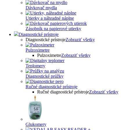
Dávkovač mydla
Utierky a náhradné náplne
Zásobník na papierové utierky
Diagnostické prístroje
Diagnostické prístroje
Zobraziť všetky
Pulzoximetre
Pulzoximetre
Zobraziť všetky
Teplomery
Diagnostické prúžky
Ručné diagnostické prístroje
Ručné diagnostické prístroje
Zobraziť všetky
Glukomery