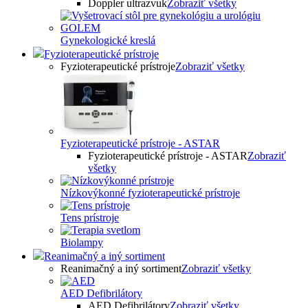
Doppler ultrazvuk
Zobraziť všetky
Gynekologické kreslá
Fyzioterapeutické prístroje
Fyzioterapeutické prístroje
Zobraziť všetky
Fyzioterapeutické prístroje - ASTAR
Fyzioterapeutické prístroje - ASTAR
Zobraziť
všetky
Nízkovýkonné fyzioterapeutické prístroje
Tens prístroje
Biolampy
Reanimačný a iný sortiment
Reanimačný a iný sortiment
Zobraziť všetky
AED Defibrilátory
AED Defibrilátory
Zobraziť všetky